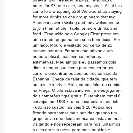
threw in two free tiger prawns. I also had 6
beers for $7, one coke, and my steak. All of this
came to a whopping $26! We wound up staying
for more drinks as one group heard that two
Americans were visiting and they welcomed us
to join them at their table for more drinks and
food. (Traduzido pelo Google) Ficar preso em
uma cidade pequena tem seus benefícios. Por
um lado, Mouro é visitado por cerca de 25
turistas por ano. Embora este não seja um
número oficial, mas minhas próprias
estimativas. Meu amigo e eu passamos dois
dias, o tempo que levou para consertar seu
carro, e encontramos apenas três turistas da
Espanha. Chega de falar da cidade, que tem
um azeite incrível. Aliás, vamos falar da comida
na Praça. O bife estava incrível, e eles jogaram
dois camarões tigre grátis. Eu também tomei 6
cervejas por US$ 7, uma coca-cola e meu bife.
Tudo isso custou incríveis $ 26! Acabamos
ficando para tomar mais bebidas quando um
grupo ouviu que dois americanos estavam nos
visitando e nos receberam para nos juntarmos
a eles em sua mesa para mais bebidas e