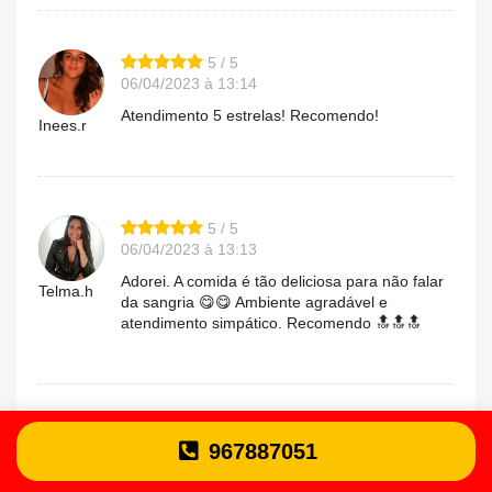
5 / 5
06/04/2023 à 13:14
Atendimento 5 estrelas! Recomendo!
Inees.r
5 / 5
06/04/2023 à 13:13
Adorei. A comida é tão deliciosa para não falar
Telma.h
da sangria 😋😋 Ambiente agradável e
atendimento simpático. Recomendo 🔝🔝🔝
5 / 5
967887051
05/04/2023 à 13:45
Comida excelente, preços acessíveis e óptimo