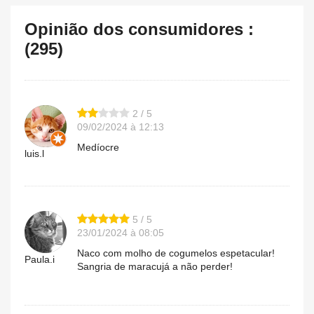
Opinião dos consumidores :
(295)
2 / 5
09/02/2024 à 12:13
Medíocre
luis.l
5 / 5
23/01/2024 à 08:05
Naco com molho de cogumelos espetacular!
Paula.i
Sangria de maracujá a não perder!