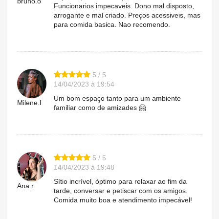
bruno.o
Funcionarios impecaveis. Dono mal disposto,
arrogante e mal criado. Preços acessiveis, mas
para comida basica. Nao recomendo.
5 / 5
14/04/2023 à 19:54
Um bom espaço tanto para um ambiente
Milene.l
familiar como de amizades 🤗
5 / 5
14/04/2023 à 19:48
Sítio incrível, óptimo para relaxar ao fim da
Ana.r
tarde, conversar e petiscar com os amigos.
Comida muito boa e atendimento impecável!