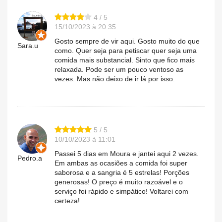
4 / 5
15/10/2023 à 20:35
Gosto sempre de vir aqui. Gosto muito do que
Sara.u
como. Quer seja para petiscar quer seja uma
comida mais substancial. Sinto que fico mais
relaxada. Pode ser um pouco ventoso as
vezes. Mas não deixo de ir lá por isso.
5 / 5
10/10/2023 à 11:01
Passei 5 dias em Moura e jantei aqui 2 vezes.
Pedro.a
Em ambas as ocasiões a comida foi super
saborosa e a sangria é 5 estrelas! Porções
generosas! O preço é muito razoável e o
serviço foi rápido e simpático! Voltarei com
certeza!