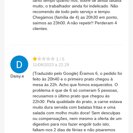
tanto tempo quanto nós, sobre se ainda faltava
muito, o trabalhador ainda foi indelicado. Não
recomendo de todo pelo serviço e tempo.
Chegámos (família de 4) as 20h30 em ponto,
saímos as 23h00. A não repetir!! Perderam 4
clientes.
1 / 5
11/08/2023 à 22:29
(Traduzido pelo Google) Éramos 6, o pedido foi
Daisy.e
feito às 20h40 e o primeiro prato chegou à
mesa às 22h. Acho que fomos esquecidos. O
problema é que de 6 só comeram 5 pessoas,
recusamos o último prato que chegou às
22h30. Pela qualidade do prato, a carne estava
muito dura servida com batatas fritas e uma
salada com molho muito doce! Sem desculpas
ou compensações, nem mesmo a oferta de um
digestivo para nos fazer engolir tudo isto,
faltam-nos 2 dias de férias e não pisaremos