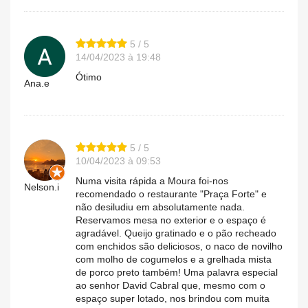
5 / 5
14/04/2023 à 19:48
Ótimo
Ana.e
5 / 5
10/04/2023 à 09:53
Numa visita rápida a Moura foi-nos
Nelson.i
recomendado o restaurante "Praça Forte" e
não desiludiu em absolutamente nada.
Reservamos mesa no exterior e o espaço é
agradável. Queijo gratinado e o pão recheado
com enchidos são deliciosos, o naco de novilho
com molho de cogumelos e a grelhada mista
de porco preto também! Uma palavra especial
ao senhor David Cabral que, mesmo com o
espaço super lotado, nos brindou com muita