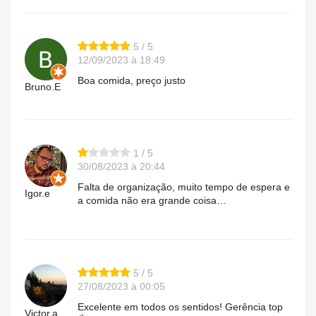
5 / 5
12/09/2023 à 18:49
Boa comida, preço justo
Bruno.E
1 / 5
30/08/2023 à 20:44
Falta de organização, muito tempo de espera e
Igor.e
a comida não era grande coisa…
5 / 5
27/08/2023 à 00:05
Excelente em todos os sentidos! Gerência top
Victor.a