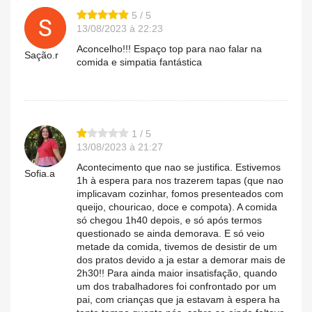
5 / 5
13/08/2023 à 22:23
Aconcelho!!! Espaço top para nao falar na
Sação.r
comida e simpatia fantástica
1 / 5
13/08/2023 à 21:27
Acontecimento que nao se justifica. Estivemos
Sofia.a
1h à espera para nos trazerem tapas (que nao
implicavam cozinhar, fomos presenteados com
queijo, chouricao, doce e compota). A comida
só chegou 1h40 depois, e só após termos
questionado se ainda demorava. E só veio
metade da comida, tivemos de desistir de um
dos pratos devido a ja estar a demorar mais de
2h30!! Para ainda maior insatisfação, quando
um dos trabalhadores foi confrontado por um
pai, com crianças que ja estavam à espera ha