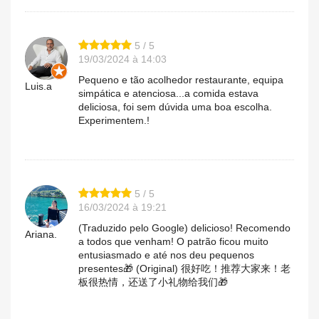
5 / 5
19/03/2024 à 14:03
Pequeno e tão acolhedor restaurante, equipa
Luis.a
simpática e atenciosa...a comida estava
deliciosa, foi sem dúvida uma boa escolha.
Experimentem.!
5 / 5
16/03/2024 à 19:21
(Traduzido pelo Google) delicioso! Recomendo
Ariana.
a todos que venham! O patrão ficou muito
entusiasmado e até nos deu pequenos
presentes🎁 (Original) 很好吃！推荐大家来！老
板很热情，还送了小礼物给我们🎁