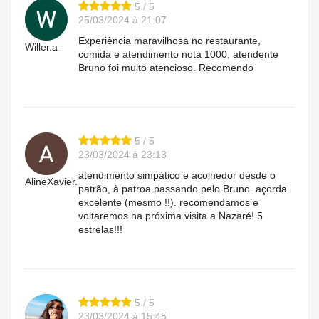
5 / 5
25/03/2024 à 21:07
Experiência maravilhosa no restaurante,
Willer.a
comida e atendimento nota 1000, atendente
Bruno foi muito atencioso. Recomendo
5 / 5
23/03/2024 à 23:13
atendimento simpático e acolhedor desde o
AlineXavier.
patrão, à patroa passando pelo Bruno. açorda
excelente (mesmo !!). recomendamos e
voltaremos na próxima visita a Nazaré! 5
estrelas!!!
5 / 5
23/03/2024 à 15:45