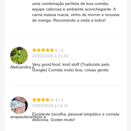
uma combinação perfeita de boa comida,
equipe calorosa e ambiente aconchegante. A
carne estava macia, vinho de morrer e mousse
de manga. Recomendo a visita a todos!
5 / 5
22/03/2024 à 21:42
Very good food, kind stuff (Traduzido pelo
Aleksandra.o
Google) Comida muito boa, coisas gentis
4 / 5
19/03/2024 à 14:11
Excelente escolha, pessoal simpático e comida
anapaulacardoso.a
deliciosa. Gostei muito!