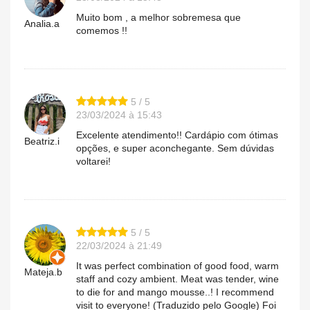
Muito bom , a melhor sobremesa que
Analia.a
comemos !!
5 / 5
23/03/2024 à 15:43
Excelente atendimento!! Cardápio com ótimas
Beatriz.i
opções, e super aconchegante. Sem dúvidas
voltarei!
5 / 5
22/03/2024 à 21:49
It was perfect combination of good food, warm
Mateja.b
staff and cozy ambient. Meat was tender, wine
to die for and mango mousse..! I recommend
visit to everyone! (Traduzido pelo Google) Foi