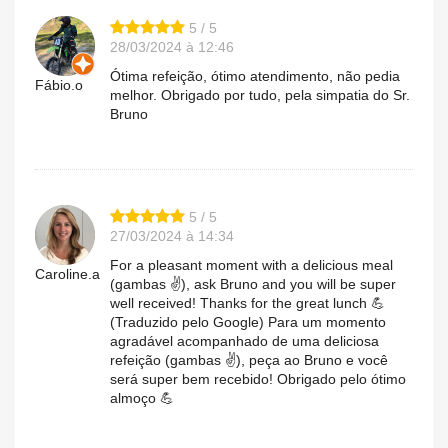
5 / 5
28/03/2024 à 12:46
Ótima refeição, ótimo atendimento, não pedia
Fábio.o
melhor. Obrigado por tudo, pela simpatia do Sr.
Bruno
5 / 5
27/03/2024 à 14:34
For a pleasant moment with a delicious meal
Caroline.a
(gambas ✌️), ask Bruno and you will be super
well received! Thanks for the great lunch 💪
(Traduzido pelo Google) Para um momento
agradável acompanhado de uma deliciosa
refeição (gambas ✌️), peça ao Bruno e você
será super bem recebido! Obrigado pelo ótimo
almoço 💪