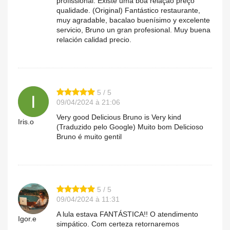
profissional. Existe uma boa relação preço
qualidade. (Original) Fantástico restaurante,
muy agradable, bacalao buenísimo y excelente
servicio, Bruno un gran profesional. Muy buena
relación calidad precio.
5 / 5
09/04/2024 à 21:06
Very good Delicious Bruno is Very kind
Iris.o
(Traduzido pelo Google) Muito bom Delicioso
Bruno é muito gentil
5 / 5
09/04/2024 à 11:31
A lula estava FANTÁSTICA!! O atendimento
Igor.e
simpático. Com certeza retornaremos