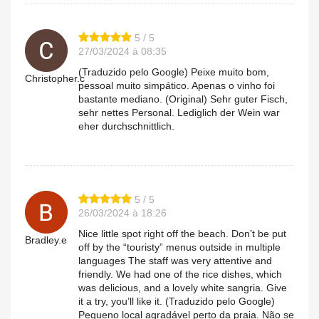
5 / 5
27/03/2024 à 08:35
(Traduzido pelo Google) Peixe muito bom,
Christopher.c
pessoal muito simpático. Apenas o vinho foi
bastante mediano. (Original) Sehr guter Fisch,
sehr nettes Personal. Lediglich der Wein war
eher durchschnittlich.
5 / 5
26/03/2024 à 18:26
Nice little spot right off the beach. Don’t be put
Bradley.e
off by the “touristy” menus outside in multiple
languages The staff was very attentive and
friendly. We had one of the rice dishes, which
was delicious, and a lovely white sangria. Give
it a try, you’ll like it. (Traduzido pelo Google)
Pequeno local agradável perto da praia. Não se