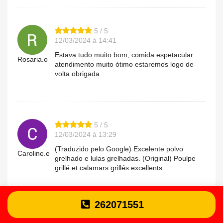
5 / 5
12/03/2024 à 14:41
Estava tudo muito bom, comida espetacular
Rosaria.o
atendimento muito ótimo estaremos logo de
volta obrigada
5 / 5
12/03/2024 à 13:29
(Traduzido pelo Google) Excelente polvo
Caroline.e
grelhado e lulas grelhadas. (Original) Poulpe
grillé et calamars grillés excellents.
262071551
4 / 5