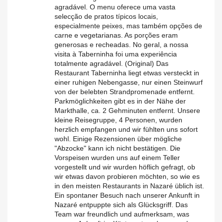
agradável. O menu oferece uma vasta
selecção de pratos típicos locais,
especialmente peixes, mas também opções de
carne e vegetarianas. As porções eram
generosas e recheadas. No geral, a nossa
visita à Taberninha foi uma experiência
totalmente agradável. (Original) Das
Restaurant Taberninha liegt etwas versteckt in
einer ruhigen Nebengasse, nur einen Steinwurf
von der belebten Strandpromenade entfernt.
Parkmöglichkeiten gibt es in der Nähe der
Markthalle, ca. 2 Gehminuten entfernt. Unsere
kleine Reisegruppe, 4 Personen, wurden
herzlich empfangen und wir fühlten uns sofort
wohl. Einige Rezensionen über mögliche
"Abzocke" kann ich nicht bestätigen. Die
Vorspeisen wurden uns auf einem Teller
vorgestellt und wir wurden höflich gefragt, ob
wir etwas davon probieren möchten, so wie es
in den meisten Restaurants in Nazaré üblich ist.
Ein spontaner Besuch nach unserer Ankunft in
Nazaré entpuppte sich als Glücksgriff. Das
Team war freundlich und aufmerksam, was