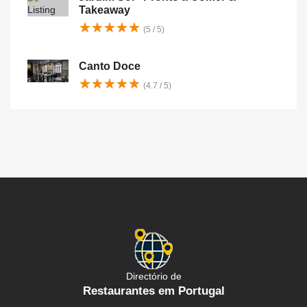
Takeaway
★
★
★
★
★
★
★
★
★
★
(5 / 5)
Canto Doce
★
★
★
★
★
★
★
★
★
★
(4.7 / 5)
Directório de
Restaurantes em Portugal