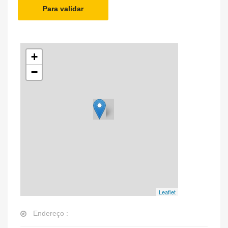
Para validar
+
−
Leaflet
Endereço :