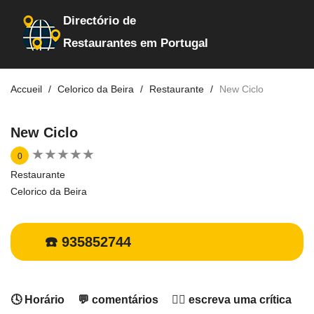
Directório de
Restaurantes em Portugal
Accueil
Celorico da Beira
Restaurante
New Ciclo
New Ciclo
★
★
★
★
★
★
★
★
★
★
0
Restaurante
Celorico da Beira
☎️ 935852744
🕓 Horário
💬 comentários
✍🏻 escreva uma crítica