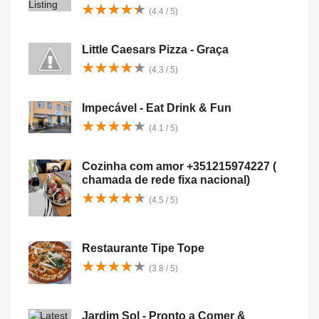
★
★
★
★
★
★
★
★
★
★
(4.4 / 5)
Little Caesars Pizza - Graça
★
★
★
★
★
★
★
★
★
★
(4.3 / 5)
Impecável - Eat Drink & Fun
★
★
★
★
★
★
★
★
★
★
(4.1 / 5)
Cozinha com amor +351215974227 (
chamada de rede fixa nacional)
★
★
★
★
★
★
★
★
★
★
(4.5 / 5)
Restaurante Tipe Tope
★
★
★
★
★
★
★
★
★
★
(3.8 / 5)
Jardim Sol - Pronto a Comer &