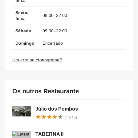
feira
Sexta-
08:00–22:00
feira
Sábado
09:00–22:00
Domingo
Encerrado
Um erro no cronograma?
Os outros Restaurante
Júlio dos Pombos
★
★
★
★
★
★
★
★
★
★
(4.3 / 5)
TABERNA II