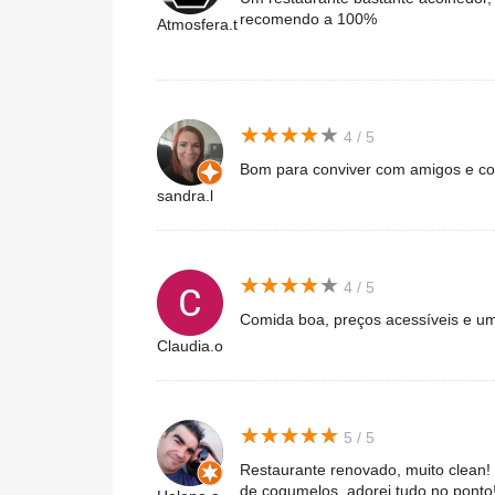
recomendo a 100%
Atmosfera.t
★
★
★
★
★
★
★
★
★
★
4 / 5
Bom para conviver com amigos e c
sandra.l
★
★
★
★
★
★
★
★
★
★
4 / 5
Comida boa, preços acessíveis e um
Claudia.o
★
★
★
★
★
★
★
★
★
★
5 / 5
Restaurante renovado, muito clean!
de cogumelos, adorei tudo no ponto!