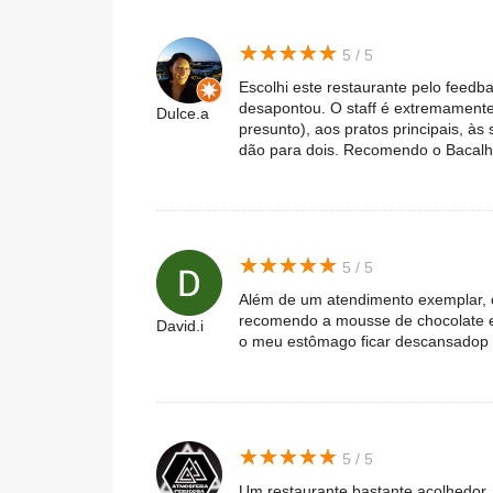
★
★
★
★
★
★
★
★
★
★
5 / 5
Escolhi este restaurante pelo feedba
desapontou. O staff é extremamente
Dulce.a
presunto), aos pratos principais, às
dão para dois. Recomendo o Bacalh
★
★
★
★
★
★
★
★
★
★
5 / 5
Além de um atendimento exemplar, 
recomendo a mousse de chocolate e
David.i
o meu estômago ficar descansadop
★
★
★
★
★
★
★
★
★
★
5 / 5
Um restaurante bastante acolhedor, 