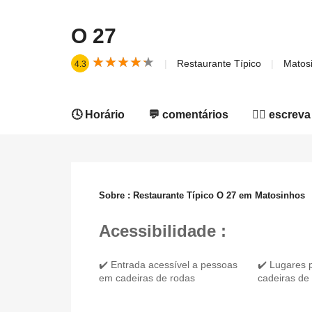
O 27
★
★
★
★
★
★
★
★
★
★
Restaurante Típico
Matos
4.3
🕓 Horário
💬 comentários
✍🏻 escreva
Sobre : Restaurante Típico O 27 em Matosinhos
Acessibilidade :
✔️ Entrada acessível a pessoas
✔️ Lugares 
em cadeiras de rodas
cadeiras de