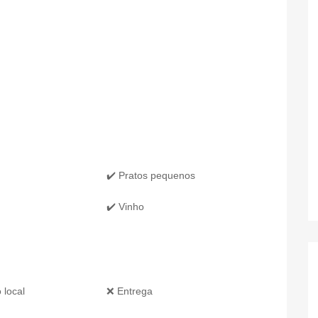
✔️ Pratos pequenos
✔️ Vinho
 local
❌ Entrega