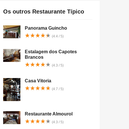
Os outros Restaurante Típico
Panorama Guincho
★
★
★
★
★
★
★
★
★
★
(4.4 / 5)
Estalagem dos Capotes
Brancos
★
★
★
★
★
★
★
★
★
★
(4.3 / 5)
Casa Vitoria
★
★
★
★
★
★
★
★
★
★
(4.7 / 5)
Restaurante Almourol
★
★
★
★
★
★
★
★
★
★
(4.3 / 5)