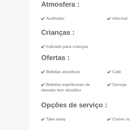
Atmosfera :
✔️ Acolhedor
✔️ Informal
Crianças :
✔️ Indicado para crianças
Ofertas :
✔️ Bebidas alcoólicas
✔️ Café
✔️ Bebidas espirituosas de
✔️ Cerveja
elevado teor alcoólico
Opções de serviço :
✔️ Take away
✔️ Comer no