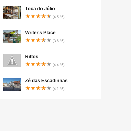
Toca do Júlio
★
★
★
★
★
★
★
★
★
★
(4.5 / 5)
Writer's Place
★
★
★
★
★
★
★
★
★
★
(3.6 / 5)
Rittos
★
★
★
★
★
★
★
★
★
★
(4.4 / 5)
Zé das Escadinhas
★
★
★
★
★
★
★
★
★
★
(4.1 / 5)