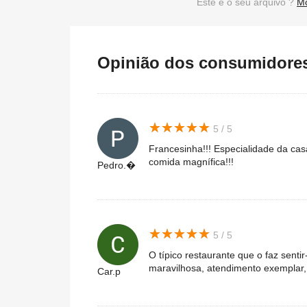
Este é o seu arquivo ?
Mo
Opinião dos consumidores 
★
★
★
★
★
★
★
★
★
★
5 / 5
Francesinha!!! Especialidade da cas
comida magnífica!!!
Pedro.�
★
★
★
★
★
★
★
★
★
★
5 / 5
O típico restaurante que o faz sent
maravilhosa, atendimento exemplar,
Car.p