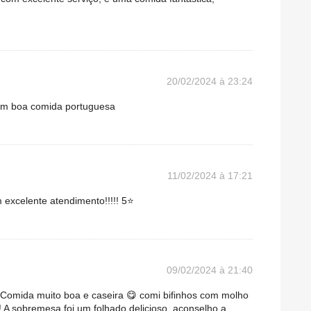
20/02/2024 à 23:24
om boa comida portuguesa
11/02/2024 à 17:21
 excelente atendimento!!!!! 5⭐
09/02/2024 à 21:40
 Comida muito boa e caseira 😋 comi bifinhos com molho
 A sobremesa foi um folhado delicioso, aconselho a