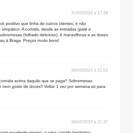
31/03/2024 à 17:38
ck positivo que tinha de outros clientes, e não
 simpático. A comida, desde as entradas (patê e
 sobremesas (folhado delicioso), é maravilhosa e as doses
au à Braga. Preços muito bons!
26/03/2024 à 21:52
comida acima daquilo que se paga!! Sobremesas
 nem gosto de doces!! Voltar 1 vez por semana só para
28/02/2024 à 21:37
com excelente serviço, e uma comida fantástica,