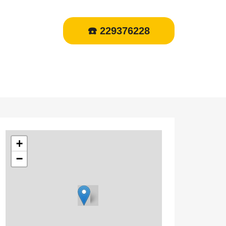
☎️ 229376228
+
−