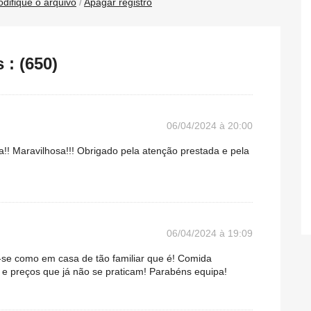
difique o arquivo
/
Apagar registro
: (650)
06/04/2024 à 20:00
a!! Maravilhosa!!! Obrigado pela atenção prestada e pela
06/04/2024 à 19:09
ir-se como em casa de tão familiar que é! Comida
 e preços que já não se praticam! Parabéns equipa!