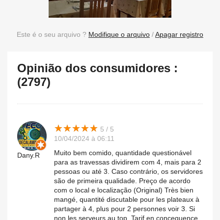
Este é o seu arquivo ?
Modifique o arquivo
/
Apagar registro
Opinião dos consumidores :
(2797)
★
★
★
★
★
★
★
★
★
★
5 / 5
10/04/2024 à 06:11
Muito bem comido, quantidade questionável
Dany.R
para as travessas dividirem com 4, mais para 2
pessoas ou até 3. Caso contrário, os servidores
são de primeira qualidade. Preço de acordo
com o local e localização (Original) Très bien
mangé, quantité discutable pour les plateaux à
partager à 4, plus pour 2 personnes voir 3. Si
non les serveurs au top. Tarif en concequence