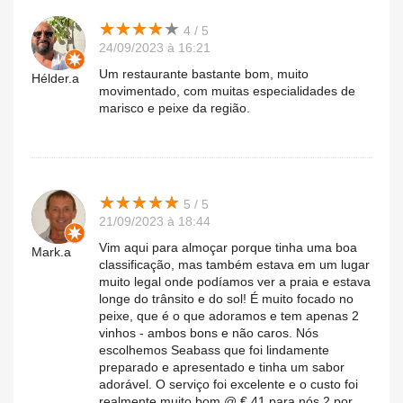
★
★
★
★
★
★
★
★
★
★
4 / 5
24/09/2023 à 16:21
Um restaurante bastante bom, muito
Hélder.a
movimentado, com muitas especialidades de
marisco e peixe da região.
★
★
★
★
★
★
★
★
★
★
5 / 5
21/09/2023 à 18:44
Vim aqui para almoçar porque tinha uma boa
Mark.a
classificação, mas também estava em um lugar
muito legal onde podíamos ver a praia e estava
longe do trânsito e do sol! É muito focado no
peixe, que é o que adoramos e tem apenas 2
vinhos - ambos bons e não caros. Nós
escolhemos Seabass que foi lindamente
preparado e apresentado e tinha um sabor
adorável. O serviço foi excelente e o custo foi
realmente muito bom @ € 41 para nós 2 por