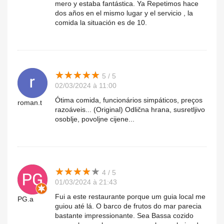
mero y estaba fantástica. Ya Repetimos hace
dos años en el mismo lugar y el servicio , la
comida la situación es de 10.
★
★
★
★
★
★
★
★
★
★
5 / 5
02/03/2024 à 11:00
Ótima comida, funcionários simpáticos, preços
roman.t
razoáveis... (Original) Odlična hrana, susretljivo
osoblje, povoljne cijene...
★
★
★
★
★
★
★
★
★
★
4 / 5
01/03/2024 à 21:43
Fui a este restaurante porque um guia local me
PG.a
guiou até lá. O barco de frutos do mar parecia
bastante impressionante. Sea Bassa cozido