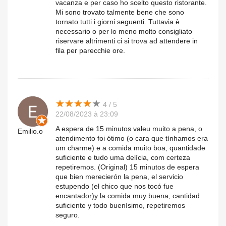
vacanza e per caso ho scelto questo ristorante.
Mi sono trovato talmente bene che sono
tornato tutti i giorni seguenti. Tuttavia è
necessario o per lo meno molto consigliato
riservare altrimenti ci si trova ad attendere in
fila per parecchie ore.
★
★
★
★
★
★
★
★
★
★
4 / 5
22/08/2023 à 23:09
A espera de 15 minutos valeu muito a pena, o
Emilio.o
atendimento foi ótimo (o cara que tínhamos era
um charme) e a comida muito boa, quantidade
suficiente e tudo uma delícia, com certeza
repetiremos. (Original) 15 minutos de espera
que bien merecierón la pena, el servicio
estupendo (el chico que nos tocó fue
encantador)y la comida muy buena, cantidad
suficiente y todo buenísimo, repetiremos
seguro.