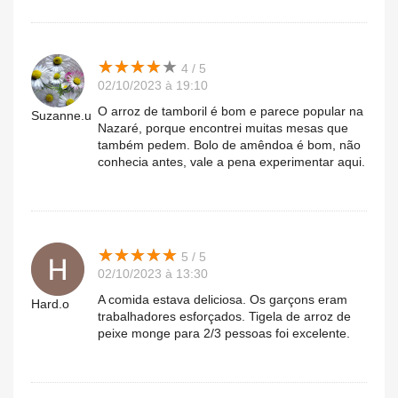
★
★
★
★
★
★
★
★
★
★
4 / 5
02/10/2023 à 19:10
O arroz de tamboril é bom e parece popular na
Suzanne.u
Nazaré, porque encontrei muitas mesas que
também pedem. Bolo de amêndoa é bom, não
conhecia antes, vale a pena experimentar aqui.
★
★
★
★
★
★
★
★
★
★
5 / 5
02/10/2023 à 13:30
A comida estava deliciosa. Os garçons eram
Hard.o
trabalhadores esforçados. Tigela de arroz de
peixe monge para 2/3 pessoas foi excelente.