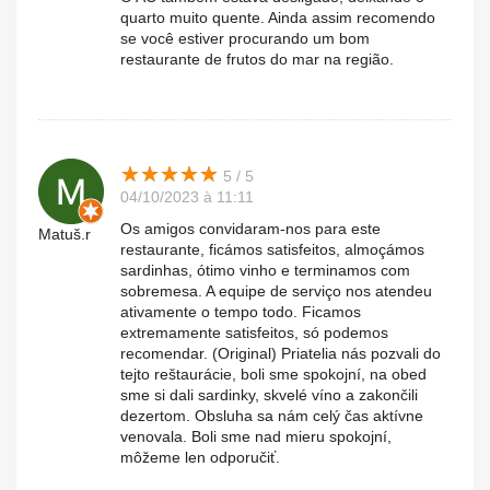
quarto muito quente. Ainda assim recomendo
se você estiver procurando um bom
restaurante de frutos do mar na região.
★
★
★
★
★
★
★
★
★
★
5 / 5
04/10/2023 à 11:11
Os amigos convidaram-nos para este
Matuš.r
restaurante, ficámos satisfeitos, almoçámos
sardinhas, ótimo vinho e terminamos com
sobremesa. A equipe de serviço nos atendeu
ativamente o tempo todo. Ficamos
extremamente satisfeitos, só podemos
recomendar. (Original) Priatelia nás pozvali do
tejto reštaurácie, boli sme spokojní, na obed
sme si dali sardinky, skvelé víno a zakončili
dezertom. Obsluha sa nám celý čas aktívne
venovala. Boli sme nad mieru spokojní,
môžeme len odporučiť.