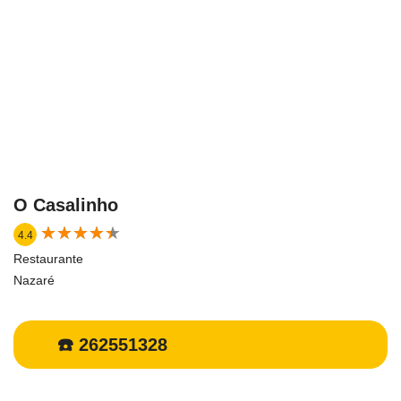
O Casalinho
★
★
★
★
★
★
★
★
★
★
4.4
Restaurante
Nazaré
☎️ 262551328