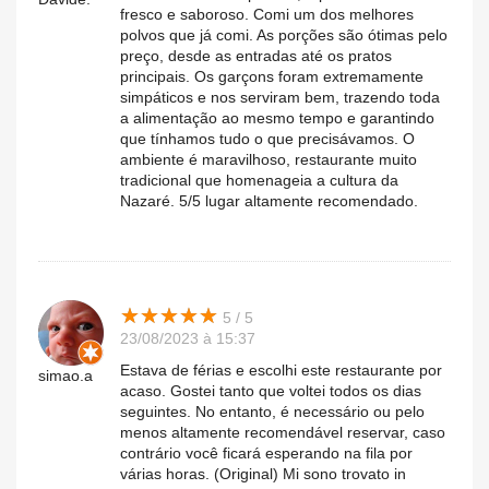
fresco e saboroso. Comi um dos melhores
polvos que já comi. As porções são ótimas pelo
preço, desde as entradas até os pratos
principais. Os garçons foram extremamente
simpáticos e nos serviram bem, trazendo toda
a alimentação ao mesmo tempo e garantindo
que tínhamos tudo o que precisávamos. O
ambiente é maravilhoso, restaurante muito
tradicional que homenageia a cultura da
Nazaré. 5/5 lugar altamente recomendado.
★
★
★
★
★
★
★
★
★
★
5 / 5
23/08/2023 à 15:37
Estava de férias e escolhi este restaurante por
simao.a
acaso. Gostei tanto que voltei todos os dias
seguintes. No entanto, é necessário ou pelo
menos altamente recomendável reservar, caso
contrário você ficará esperando na fila por
várias horas. (Original) Mi sono trovato in