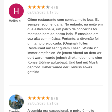
★
★
★
★
★
★
★
★
★
★
4 / 5
02/09/2023 à 17:38
Ótimo restaurante com comida muito boa. Eu
Heiko.c
sempre recomendaria. No entanto, na noite em
que estivemos lá, um palco de concertos foi
montado bem ao nosso lado. E ensaiado em
voz alta com música. Portanto, a diversão foi
um tanto prejudicada. (Original) Tolles
Restaurant mit sehr gutem Essen. Würde ich
immer empfehlen. An jenem Abend an dem wir
dort waren wurde jedoch direkt neben uns eine
Konzertbühne aufgebaut. Und laut mit Musik
geprobt. Daher wurde der Genuss etwas
getrübt.
★
★
★
★
★
★
★
★
★
★
5 / 5
29/08/2023 à 21:02
A comida era excepcional, o peixe é muito
Davide.