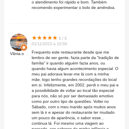
o atendimento foi rápido e bom. Também
recomendo experimentar o bolo de amêndoa.
★
★
★
★
★
★
★
★
★
★
5 / 5
01/11/2023 à 10:50
Frequento este restaurante desde que me
Vânia.o
lembro de ser gente, fazia parte da "tradição de
família" ir quando alguém fazia anos, ou
quando havia algum acontecimento especial. O
meu pai adorava levar-me lá com a minha
mãe, logo tenho grandes recordações do local
em si. Infelizmente, em 2002, perdi o meu pai e
a possibilidade de voltar ao local tão especial
para nós, não só por ser demasiado emotivo
como por outro tipo de questões. Voltei no
Sábado, com o meu marido após muitos anos
sem lá ir e apesar do restaurante ter mudado
um pouco de aparência, o sabor esse...
continua lá. Foi mesmo uma viagem ao
passado, aos sabores da minha infância e