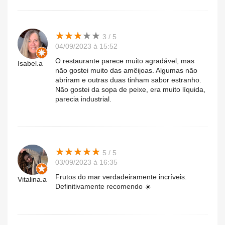
★
★
★
★
★
★
★
★
★
★
3 / 5
04/09/2023 à 15:52
O restaurante parece muito agradável, mas
Isabel.a
não gostei muito das amêijoas. Algumas não
abriram e outras duas tinham sabor estranho.
Não gostei da sopa de peixe, era muito líquida,
parecia industrial.
★
★
★
★
★
★
★
★
★
★
5 / 5
03/09/2023 à 16:35
Frutos do mar verdadeiramente incríveis.
Vitalina.a
Definitivamente recomendo ☀️