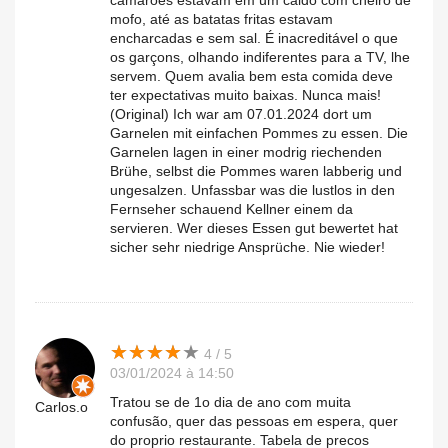
camarões estavam em um caldo com cheiro de
mofo, até as batatas fritas estavam
encharcadas e sem sal. É inacreditável o que
os garçons, olhando indiferentes para a TV, lhe
servem. Quem avalia bem esta comida deve
ter expectativas muito baixas. Nunca mais!
(Original) Ich war am 07.01.2024 dort um
Garnelen mit einfachen Pommes zu essen. Die
Garnelen lagen in einer modrig riechenden
Brühe, selbst die Pommes waren labberig und
ungesalzen. Unfassbar was die lustlos in den
Fernseher schauend Kellner einem da
servieren. Wer dieses Essen gut bewertet hat
sicher sehr niedrige Ansprüche. Nie wieder!
★
★
★
★
★
★
★
★
★
★
4 / 5
03/01/2024 à 14:50
Tratou se de 1o dia de ano com muita
Carlos.o
confusão, quer das pessoas em espera, quer
do proprio restaurante. Tabela de precos