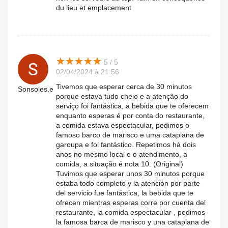
du lieu et emplacement
★
★
★
★
★
★
★
★
★
★
5 / 5
02/04/2024 à 21:56
Tivemos que esperar cerca de 30 minutos
Sonsoles.e
porque estava tudo cheio e a atenção do
serviço foi fantástica, a bebida que te oferecem
enquanto esperas é por conta do restaurante,
a comida estava espectacular, pedimos o
famoso barco de marisco e uma cataplana de
garoupa e foi fantástico. Repetimos há dois
anos no mesmo local e o atendimento, a
comida, a situação é nota 10. (Original)
Tuvimos que esperar unos 30 minutos porque
estaba todo completo y la atención por parte
del servicio fue fantástica, la bebida que te
ofrecen mientras esperas corre por cuenta del
restaurante, la comida espectacular , pedimos
la famosa barca de marisco y una cataplana de