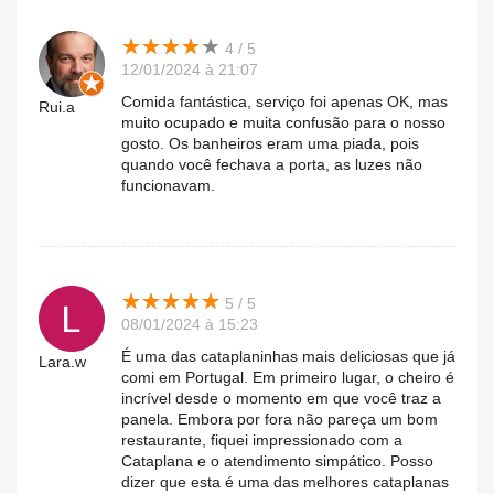
★
★
★
★
★
★
★
★
★
★
4 / 5
12/01/2024 à 21:07
Comida fantástica, serviço foi apenas OK, mas
Rui.a
muito ocupado e muita confusão para o nosso
gosto. Os banheiros eram uma piada, pois
quando você fechava a porta, as luzes não
funcionavam.
★
★
★
★
★
★
★
★
★
★
5 / 5
08/01/2024 à 15:23
É uma das cataplaninhas mais deliciosas que já
Lara.w
comi em Portugal. Em primeiro lugar, o cheiro é
incrível desde o momento em que você traz a
panela. Embora por fora não pareça um bom
restaurante, fiquei impressionado com a
Cataplana e o atendimento simpático. Posso
dizer que esta é uma das melhores cataplanas