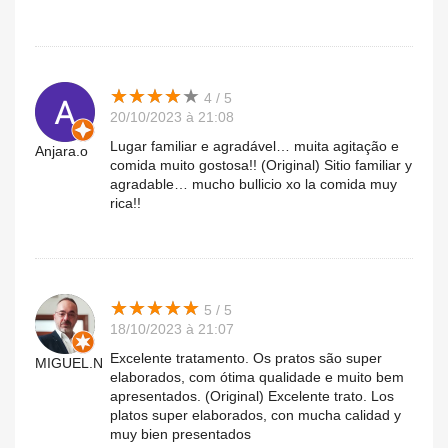
★
★
★
★
★
★
★
★
★
★
4 / 5
20/10/2023 à 21:08
Lugar familiar e agradável… muita agitação e
Anjara.o
comida muito gostosa!! (Original) Sitio familiar y
agradable… mucho bullicio xo la comida muy
rica!!
★
★
★
★
★
★
★
★
★
★
5 / 5
18/10/2023 à 21:07
Excelente tratamento. Os pratos são super
MIGUEL.N
elaborados, com ótima qualidade e muito bem
apresentados. (Original) Excelente trato. Los
platos super elaborados, con mucha calidad y
muy bien presentados