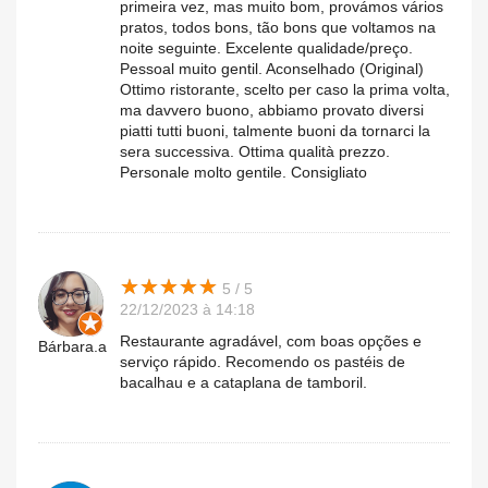
primeira vez, mas muito bom, provámos vários
pratos, todos bons, tão bons que voltamos na
noite seguinte. Excelente qualidade/preço.
Pessoal muito gentil. Aconselhado (Original)
Ottimo ristorante, scelto per caso la prima volta,
ma davvero buono, abbiamo provato diversi
piatti tutti buoni, talmente buoni da tornarci la
sera successiva. Ottima qualità prezzo.
Personale molto gentile. Consigliato
★
★
★
★
★
★
★
★
★
★
5 / 5
22/12/2023 à 14:18
Restaurante agradável, com boas opções e
Bárbara.a
serviço rápido. Recomendo os pastéis de
bacalhau e a cataplana de tamboril.