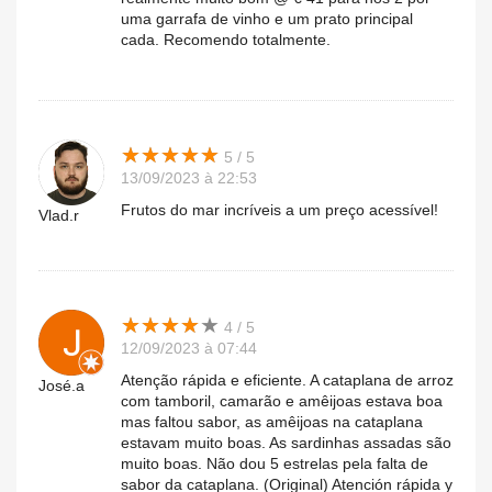
uma garrafa de vinho e um prato principal
cada. Recomendo totalmente.
★
★
★
★
★
★
★
★
★
★
5 / 5
13/09/2023 à 22:53
Frutos do mar incríveis a um preço acessível!
Vlad.r
★
★
★
★
★
★
★
★
★
★
4 / 5
12/09/2023 à 07:44
Atenção rápida e eficiente. A cataplana de arroz
José.a
com tamboril, camarão e amêijoas estava boa
mas faltou sabor, as amêijoas na cataplana
estavam muito boas. As sardinhas assadas são
muito boas. Não dou 5 estrelas pela falta de
sabor da cataplana. (Original) Atención rápida y