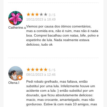
★
★
★
★
★
★
★
★
★
★
3 / 5
10/11/2023 à 18:49
Viemos por causa dos ótimos comentários,
Catherine.u
mas a comida era, não é ruim, mas não é nada
boa. Comprei bacalhau com natas, bife, polvo e
espetinho de lula. Nada realmente estava
delicioso, tudo ok
★
★
★
★
★
★
★
★
★
★
5 / 5
08/11/2023 à 12:46
Pedi robalo grelhado, mas faltava, então
Olena.l
substituí por uma lula. Infelizmente houve um
acidente com a lula :) então substituí por um
dourado, que ficou absolutamente delicioso:
macio, mas crocante, amanteigado, mas não
gorduroso. Estive lá com mais 10 amigos, mas