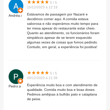
★
★
★
★
★
★
★
★
★
★
5 / 5
15/12/2023 à 12:19
Estávamos de passagem por Nazaré e
Andréa.i
decidimos comer aqui. A comida estava
saborosa e não esperámos muito tempo para
ter mesa apesar do restaurante estar cheio.
Quanto ao atendimento, os funcionários foram
simpáticos apesar de se terem esquecido
algumas vezes de coisas que fomos pedindo.
Contudo, em geral, a experiência foi positiva!
★
★
★
★
★
★
★
★
★
★
5 / 5
09/12/2023 à 21:39
Experiência muito boa e com atendimento de
Pedro.a
qualidade. Comida muito boa e boas doses.
Pedimos amêijoas á bulhão pato e cataplana
de peixe.