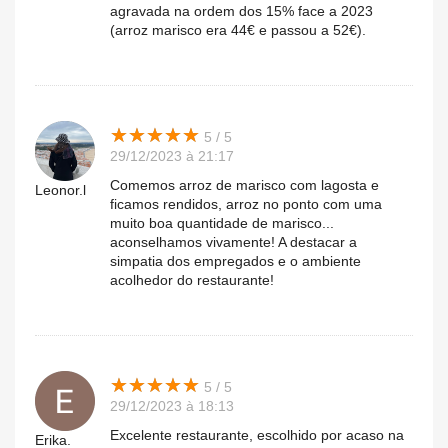
agravada na ordem dos 15% face a 2023
(arroz marisco era 44€ e passou a 52€).
★
★
★
★
★
★
★
★
★
★
5 / 5
29/12/2023 à 21:17
Comemos arroz de marisco com lagosta e
Leonor.l
ficamos rendidos, arroz no ponto com uma
muito boa quantidade de marisco...
aconselhamos vivamente! A destacar a
simpatia dos empregados e o ambiente
acolhedor do restaurante!
★
★
★
★
★
★
★
★
★
★
5 / 5
29/12/2023 à 18:13
Excelente restaurante, escolhido por acaso na
Erika.