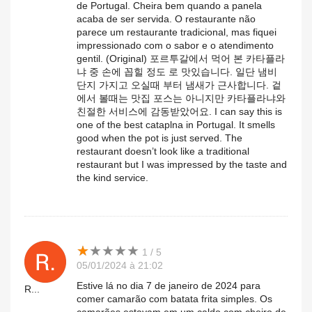
de Portugal. Cheira bem quando a panela
acaba de ser servida. O restaurante não
parece um restaurante tradicional, mas fiquei
impressionado com o sabor e o atendimento
gentil. (Original) 포르투갈에서 먹어 본 카타플라
냐 중 손에 꼽힐 정도 로 맛있습니다. 일단 냄비
단지 가지고 오실때 부터 냄새가 근사합니다. 겉
에서 볼때는 맛집 포스는 아니지만 카타플라냐와
친절한 서비스에 감동받았어요. I can say this is
one of the best cataplna in Portugal. It smells
good when the pot is just served. The
restaurant doesn’t look like a traditional
restaurant but I was impressed by the taste and
the kind service.
★
★
★
★
★
★
★
★
★
★
1 / 5
05/01/2024 à 21:02
Estive lá no dia 7 de janeiro de 2024 para
R...
comer camarão com batata frita simples. Os