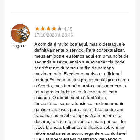
★
★
★
★
★
★
★
★
★
★
4 / 5
17/10/2023 à 23:46
A comida é muito boa aqui, mas o destaque é
Tiago.e
definitivamente o serviço. Para contextualizar,
meus amigos e eu fomos aqui em uma noite de
segunda a sexta, então sua experiência pode
ser diferente durante um fim de semana
movimentado. Excelente marisco tradicional
português, com muitos pratos nostálgicos como
a Açorda, mas também pratos mais modernos
bem apresentados e confeccionados com
cuidado. O atendimento é fantástico,
funcionários super atenciosos, extremamente
gentis e ansiosos para ajudar. Eles poderiam
trabalhar no nível de inglês. A atmosfera e a
decoração são o que vai tirar mais pontos. Ter
luzes brancas brilhantes brilhando sobre mim
não é exatamente aconchegante e confortável.
O AC também estava desligado, deixando o