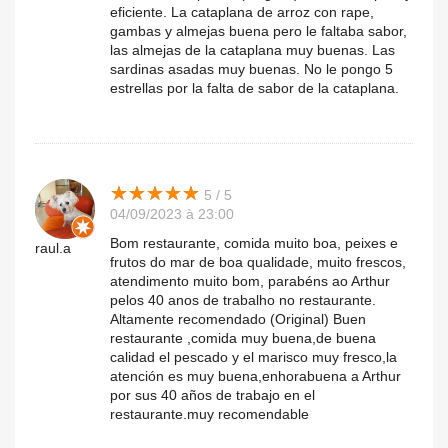
eficiente. La cataplana de arroz con rape,
gambas y almejas buena pero le faltaba sabor,
las almejas de la cataplana muy buenas. Las
sardinas asadas muy buenas. No le pongo 5
estrellas por la falta de sabor de la cataplana.
★
★
★
★
★
★
★
★
★
★
5 / 5
04/09/2023 à 23:00
Bom restaurante, comida muito boa, peixes e
raul.a
frutos do mar de boa qualidade, muito frescos,
atendimento muito bom, parabéns ao Arthur
pelos 40 anos de trabalho no restaurante.
Altamente recomendado (Original) Buen
restaurante ,comida muy buena,de buena
calidad el pescado y el marisco muy fresco,la
atención es muy buena,enhorabuena a Arthur
por sus 40 años de trabajo en el
restaurante.muy recomendable