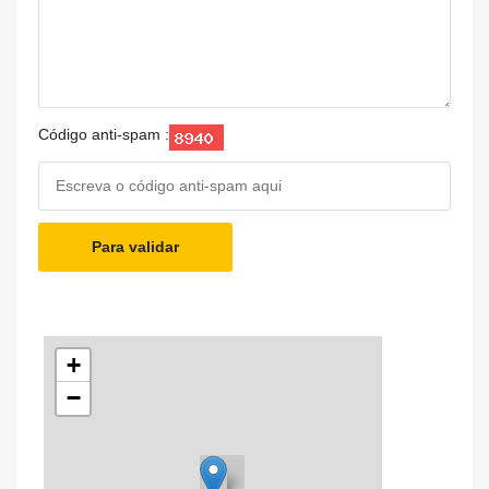
Código anti-spam :
Para validar
+
−