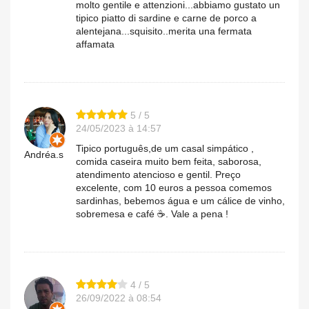
molto gentile e attenzioni...abbiamo gustato un
tipico piatto di sardine e carne de porco a
alentejana...squisito..merita una fermata
affamata
5 / 5
24/05/2023 à 14:57
Tipico português,de um casal simpático ,
Andréa.s
comida caseira muito bem feita, saborosa,
atendimento atencioso e gentil. Preço
excelente, com 10 euros a pessoa comemos
sardinhas, bebemos água e um cálice de vinho,
sobremesa e café ☕. Vale a pena !
4 / 5
26/09/2022 à 08:54