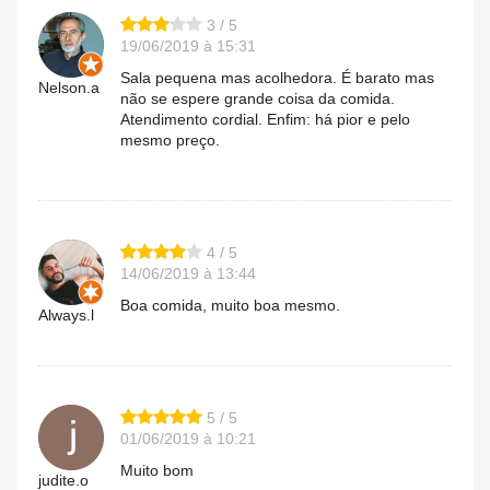
3 / 5
19/06/2019 à 15:31
Sala pequena mas acolhedora. É barato mas
Nelson.a
não se espere grande coisa da comida.
Atendimento cordial. Enfim: há pior e pelo
mesmo preço.
4 / 5
14/06/2019 à 13:44
Boa comida, muito boa mesmo.
Always.l
5 / 5
01/06/2019 à 10:21
Muito bom
judite.o