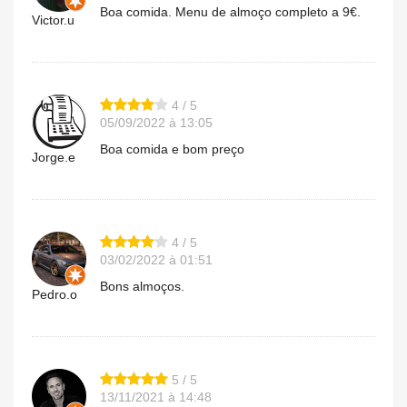
Boa comida. Menu de almoço completo a 9€.
Victor.u
4 / 5
05/09/2022 à 13:05
Boa comida e bom preço
Jorge.e
4 / 5
03/02/2022 à 01:51
Bons almoços.
Pedro.o
5 / 5
13/11/2021 à 14:48