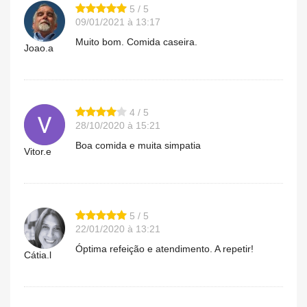
5 / 5
09/01/2021 à 13:17
Muito bom. Comida caseira.
Joao.a
4 / 5
28/10/2020 à 15:21
Boa comida e muita simpatia
Vitor.e
5 / 5
22/01/2020 à 13:21
Óptima refeição e atendimento. A repetir!
Cátia.l