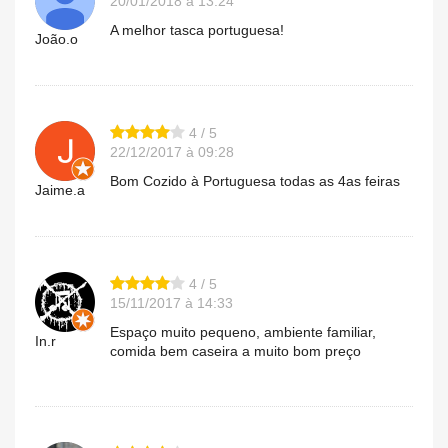
20/01/2018 à 13:24
A melhor tasca portuguesa!
João.o
4 / 5
22/12/2017 à 09:28
Bom Cozido à Portuguesa todas as 4as feiras
Jaime.a
4 / 5
15/11/2017 à 14:33
Espaço muito pequeno, ambiente familiar,
In.r
comida bem caseira a muito bom preço