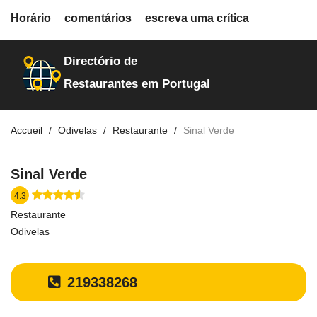
fiche.php
Horário
comentários
escreva uma crítica
restaurantes
20107
Directório de
Restaurantes em Portugal
Accueil
Odivelas
Restaurante
Sinal Verde
Sinal Verde
4.3
Restaurante
Odivelas
219338268