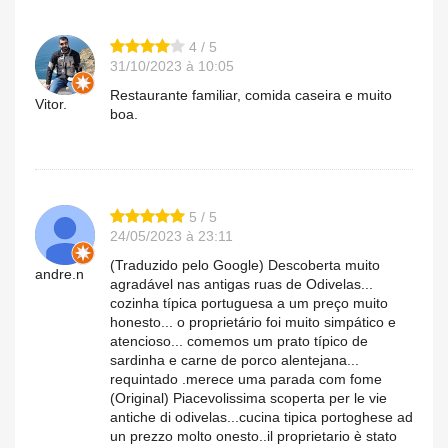
4 / 5
31/10/2023 à 10:05
Restaurante familiar, comida caseira e muito
Vitor.
boa.
5 / 5
24/05/2023 à 23:11
(Traduzido pelo Google) Descoberta muito
andre.n
agradável nas antigas ruas de Odivelas...
cozinha típica portuguesa a um preço muito
honesto... o proprietário foi muito simpático e
atencioso... comemos um prato típico de
sardinha e carne de porco alentejana...
requintado .merece uma parada com fome
(Original) Piacevolissima scoperta per le vie
antiche di odivelas...cucina tipica portoghese ad
un prezzo molto onesto..il proprietario è stato