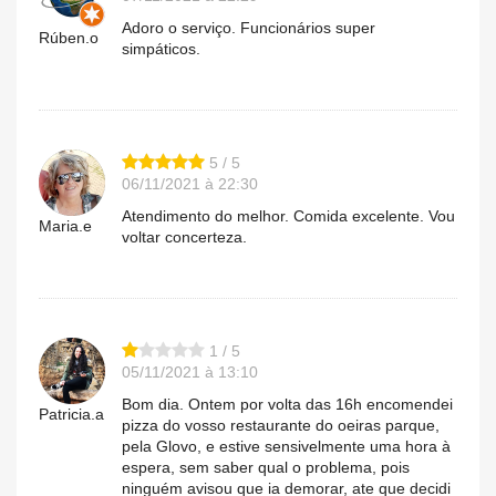
Adoro o serviço. Funcionários super
Rúben.o
simpáticos.
5 / 5
06/11/2021 à 22:30
Atendimento do melhor. Comida excelente. Vou
Maria.e
voltar concerteza.
1 / 5
05/11/2021 à 13:10
Bom dia. Ontem por volta das 16h encomendei
Patricia.a
pizza do vosso restaurante do oeiras parque,
pela Glovo, e estive sensivelmente uma hora à
espera, sem saber qual o problema, pois
ninguém avisou que ia demorar, ate que decidi