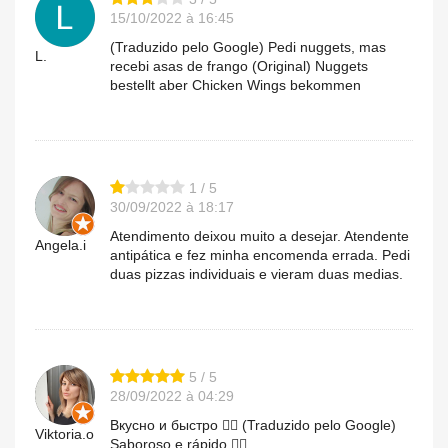
15/10/2022 à 16:45
(Traduzido pelo Google) Pedi nuggets, mas
L.
recebi asas de frango (Original) Nuggets
bestellt aber Chicken Wings bekommen
1 / 5
30/09/2022 à 18:17
Atendimento deixou muito a desejar. Atendente
Angela.i
antipática e fez minha encomenda errada. Pedi
duas pizzas individuais e vieram duas medias.
5 / 5
28/09/2022 à 04:29
Вкусно и быстро 👍🏼 (Traduzido pelo Google)
Viktoria.o
Saboroso e rápido 👍🏼