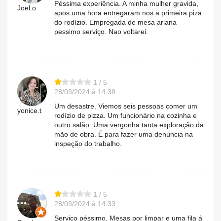
Péssima experiência. A minha mulher gravida,
Joel.o
apos uma hora entregaram nos a primeira piza
do rodízio. Empregada de mesa ariana
pessimo serviço. Nao voltarei.
1 / 5
28/03/2024 à 14:38
Um desastre. Viemos seis pessoas comer um
yonice.t
rodízio de pizza. Um funcionário na cozinha e
outro salão. Uma vergonha tanta exploração da
mão de obra. É para fazer uma denúncia na
inspeção do trabalho.
1 / 5
28/03/2024 à 14:33
Serviço péssimo. Mesas por limpar e uma fila á