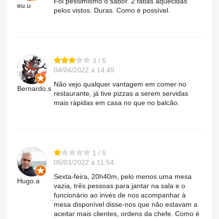
Foi pessimismo o sabor. 2 fatias aquecidas
eu.u
pelos vistos. Duras. Como é possível.
3 / 5
04/04/2022 à 14:49
Não vejo qualquer vantagem em comer no
Bernardo.s
restaurante, já tive pizzas a serem servidas
mais rápidas em casa no que no balcão.
1 / 5
05/03/2022 à 11:54
Sexta-feira, 20h40m, pelo menos uma mesa
Hugo.a
vazia, três pessoas para jantar na sala e o
funcionário ao invés de nos acompanhar à
mesa disponível disse-nos que não estavam a
aceitar mais clientes, ordens da chefe. Como é