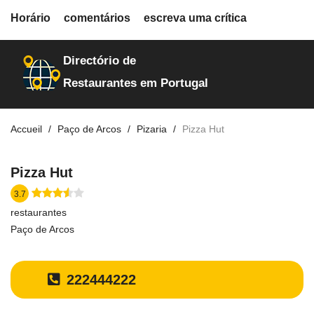
fiche.php
Horário
comentários
escreva uma crítica
restaurantes
30288
Directório de
Restaurantes em Portugal
Accueil
Paço de Arcos
Pizaria
Pizza Hut
Pizza Hut
3.7
restaurantes
Paço de Arcos
222444222