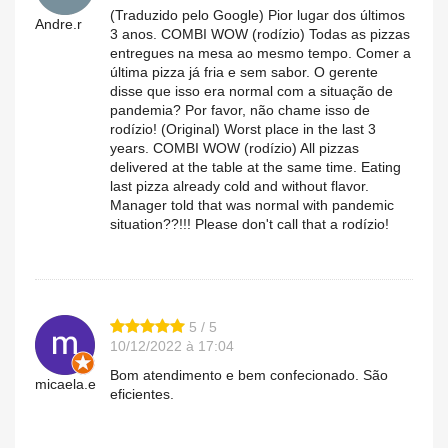
(Traduzido pelo Google) Pior lugar dos últimos
Andre.r
3 anos. COMBI WOW (rodízio) Todas as pizzas
entregues na mesa ao mesmo tempo. Comer a
última pizza já fria e sem sabor. O gerente
disse que isso era normal com a situação de
pandemia? Por favor, não chame isso de
rodízio! (Original) Worst place in the last 3
years. COMBI WOW (rodízio) All pizzas
delivered at the table at the same time. Eating
last pizza already cold and without flavor.
Manager told that was normal with pandemic
situation??!!! Please don't call that a rodízio!
5 / 5
10/12/2022 à 17:04
Bom atendimento e bem confecionado. São
micaela.e
eficientes.