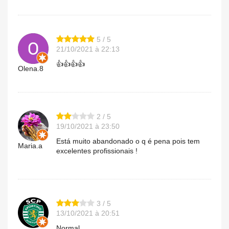
5 / 5
21/10/2021 à 22:13
👍👍👍👍
Olena.8
2 / 5
19/10/2021 à 23:50
Está muito abandonado o q é pena pois tem
Maria.a
excelentes profissionais !
3 / 5
13/10/2021 à 20:51
Normal