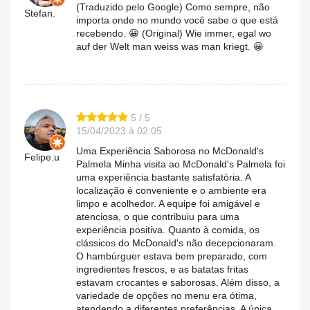
(Traduzido pelo Google) Como sempre, não
Stefan.
importa onde no mundo você sabe o que está
recebendo. 😀 (Original) Wie immer, egal wo
auf der Welt man weiss was man kriegt. 😀
5 / 5
15/04/2023 à 02:05
Uma Experiência Saborosa no McDonald's
Felipe.u
Palmela Minha visita ao McDonald's Palmela foi
uma experiência bastante satisfatória. A
localização é conveniente e o ambiente era
limpo e acolhedor. A equipe foi amigável e
atenciosa, o que contribuiu para uma
experiência positiva. Quanto à comida, os
clássicos do McDonald's não decepcionaram.
O hambúrguer estava bem preparado, com
ingredientes frescos, e as batatas fritas
estavam crocantes e saborosas. Além disso, a
variedade de opções no menu era ótima,
atendendo a diferentes preferências. A única