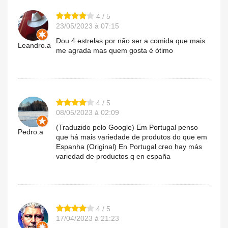
4 / 5
23/05/2023 à 07:15
Dou 4 estrelas por não ser a comida que mais
Leandro.a
me agrada mas quem gosta é ótimo
4 / 5
08/05/2023 à 02:09
(Traduzido pelo Google) Em Portugal penso
Pedro.a
que há mais variedade de produtos do que em
Espanha (Original) En Portugal creo hay más
variedad de productos q en españa
4 / 5
17/04/2023 à 21:23