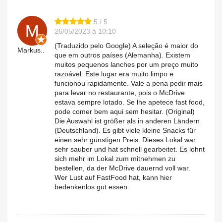
5 / 5
26/05/2023 à 10:10
(Traduzido pelo Google) A seleção é maior do
Markus..
que em outros países (Alemanha). Existem
muitos pequenos lanches por um preço muito
razoável. Este lugar era muito limpo e
funcionou rapidamente. Vale a pena pedir mais
para levar no restaurante, pois o McDrive
estava sempre lotado. Se lhe apetece fast food,
pode comer bem aqui sem hesitar. (Original)
Die Auswahl ist größer als in anderen Ländern
(Deutschland). Es gibt viele kleine Snacks für
einen sehr günstigen Preis. Dieses Lokal war
sehr sauber und hat schnell gearbeitet. Es lohnt
sich mehr im Lokal zum mitnehmen zu
bestellen, da der McDrive dauernd voll war.
Wer Lust auf FastFood hat, kann hier
bedenkenlos gut essen.