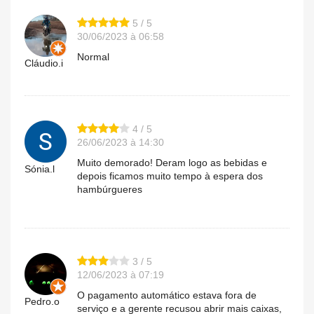
5 / 5
30/06/2023 à 06:58
Normal
Cláudio.i
4 / 5
26/06/2023 à 14:30
Muito demorado! Deram logo as bebidas e
Sónia.l
depois ficamos muito tempo à espera dos
hambúrgueres
3 / 5
12/06/2023 à 07:19
O pagamento automático estava fora de
Pedro.o
serviço e a gerente recusou abrir mais caixas,