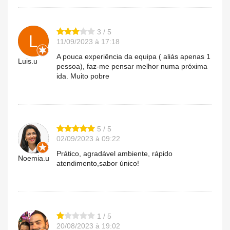
3 / 5
11/09/2023 à 17:18
A pouca experiência da equipa ( aliás apenas 1
Luis.u
pessoa), faz-me pensar melhor numa próxima
ida. Muito pobre
5 / 5
02/09/2023 à 09:22
Prático, agradável ambiente, rápido
Noemia.u
atendimento,sabor único!
1 / 5
20/08/2023 à 19:02