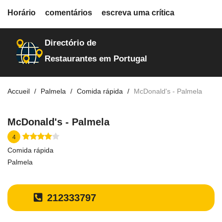
fiche.php
Horário
comentários
escreva uma crítica
restaurantes
18708
Directório de
Restaurantes em Portugal
Accueil
Palmela
Comida rápida
McDonald's - Palmela
McDonald's - Palmela
4
Comida rápida
Palmela
212333797