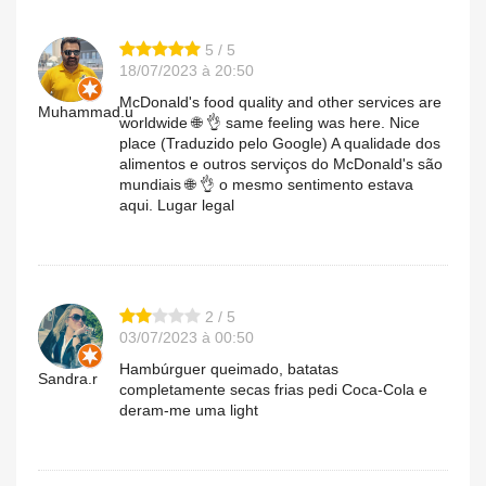
5 / 5
18/07/2023 à 20:50
McDonald's food quality and other services are
Muhammad.u
worldwide 🌐 👌 same feeling was here. Nice
place (Traduzido pelo Google) A qualidade dos
alimentos e outros serviços do McDonald's são
mundiais 🌐 👌 o mesmo sentimento estava
aqui. Lugar legal
2 / 5
03/07/2023 à 00:50
Hambúrguer queimado, batatas
Sandra.r
completamente secas frias pedi Coca-Cola e
deram-me uma light