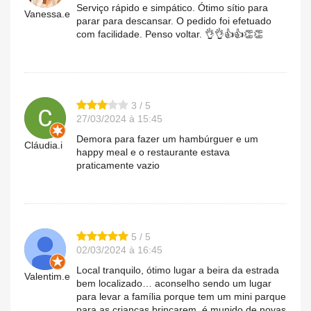
Serviço rápido e simpático. Ótimo sítio para
Vanessa.e
parar para descansar. O pedido foi efetuado
com facilidade. Penso voltar. 👌👌👍👍👏👏
3 / 5
27/03/2024 à 15:45
Demora para fazer um hambúrguer e um
Cláudia.i
happy meal e o restaurante estava
praticamente vazio
5 / 5
02/03/2024 à 16:45
Local tranquilo, ótimo lugar a beira da estrada
Valentim.e
bem localizado… aconselho sendo um lugar
para levar a família porque tem um mini parque
para as crianças brincarem, é munido de novas