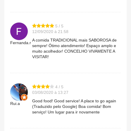
5 / 5
12/09/2020 à 21:58
A comida TRADICIONAL mais SABOROSA de
Fernanda.r
sempre! Ótimo atendimento! Espaço amplo e
muito acolhedor! CONCELHO VIVAMENTE A
VISITAR!
4 / 5
03/08/2020 à 13:27
Good food! Good service! A place to go again
Rui.a
(Traduzido pelo Google) Boa comida! Bom
serviço! Um lugar para ir novamente