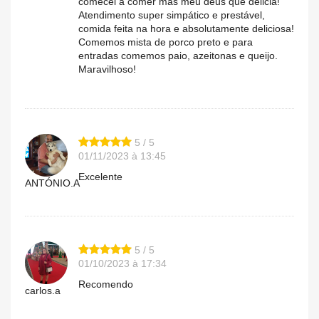
comecei a comer mas meu deus que delicia!
Atendimento super simpático e prestável,
comida feita na hora e absolutamente deliciosa!
Comemos mista de porco preto e para
entradas comemos paio, azeitonas e queijo.
Maravilhoso!
5 / 5
01/11/2023 à 13:45
Excelente
ANTÓNIO.A
5 / 5
01/10/2023 à 17:34
Recomendo
carlos.a