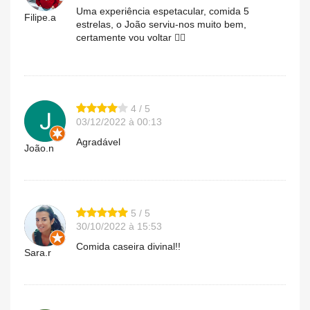
Uma experiência espetacular, comida 5
Filipe.a
estrelas, o João serviu-nos muito bem,
certamente vou voltar 👌🏻
4 / 5
03/12/2022 à 00:13
Agradável
João.n
5 / 5
30/10/2022 à 15:53
Comida caseira divinal!!
Sara.r