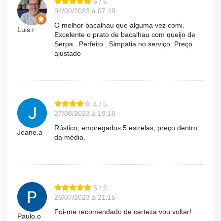
5 / 5
04/09/2023 à 07:49
O melhor bacalhau que alguma vez comi.
Luis.r
Excelente o prato de bacalhau com queijo de
Serpa . Perfeito . Simpatia no serviço. Preço
ajustado
4 / 5
27/08/2023 à 19:18
Rústico, empregados 5 estrelas, preço dentro
Jeane.a
da média.
5 / 5
26/07/2023 à 21:15
Foi-me recomendado de certeza vou voltar!
Paulo.o