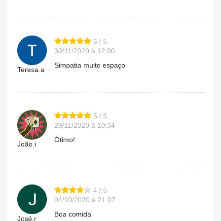
5 / 5
30/11/2020 à 12:00
Simpatia muito espaço
Teresa.a
5 / 5
29/11/2020 à 10:34
Ótimo!
João.i
4 / 5
04/10/2020 à 21:07
Boa comida
José.r