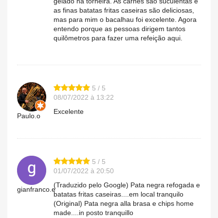
gelado na torneira. As carnes são suculentas e
as finas batatas fritas caseiras são deliciosas,
mas para mim o bacalhau foi excelente. Agora
entendo porque as pessoas dirigem tantos
quilômetros para fazer uma refeição aqui.
5 / 5
08/07/2022 à 13:22
Excelente
Paulo.o
5 / 5
01/07/2022 à 20:50
(Traduzido pelo Google) Pata negra refogada e
gianfranco.e
batatas fritas caseiras....em local tranquilo
(Original) Pata negra alla brasa e chips home
made....in posto tranquillo