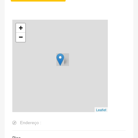
+
−
Leaflet
Endereço :