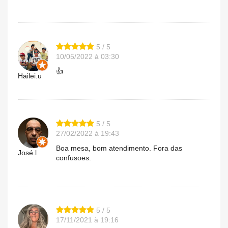
5 / 5
10/05/2022 à 03:30
👍
Hailei.u
5 / 5
27/02/2022 à 19:43
Boa mesa, bom atendimento. Fora das
José.l
confusoes.
5 / 5
17/11/2021 à 19:16