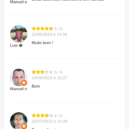
Manuel.e
5 / 5
11/06/2020 à 14:34
Muito bom !
Luis.�
3 / 5
14/08/2019 à 15:27
Bom
Manuel.n
4 / 5
25/07/2019 à 14:39