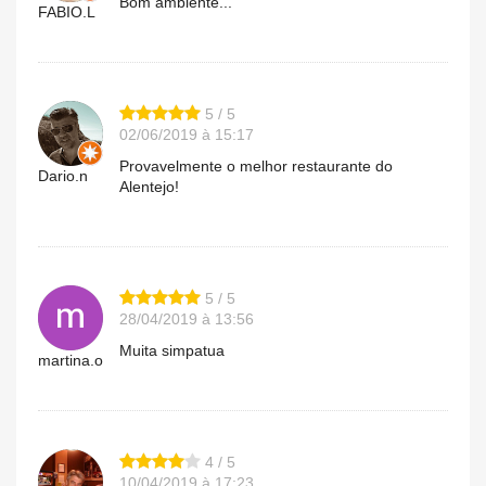
Bom ambiente...
FABIO.L
5 / 5
02/06/2019 à 15:17
Provavelmente o melhor restaurante do
Dario.n
Alentejo!
5 / 5
28/04/2019 à 13:56
Muita simpatua
martina.o
4 / 5
10/04/2019 à 17:23