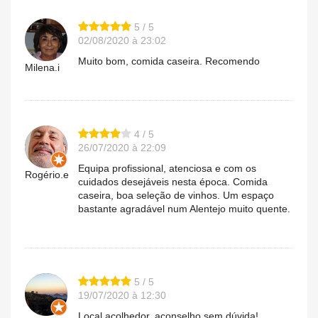
5 / 5
02/08/2020 à 23:02
Muito bom, comida caseira. Recomendo
Milena.i
4 / 5
26/07/2020 à 22:09
Equipa profissional, atenciosa e com os
Rogério.e
cuidados desejáveis nesta época. Comida
caseira, boa seleção de vinhos. Um espaço
bastante agradável num Alentejo muito quente.
5 / 5
19/07/2020 à 12:30
Local acolhedor, aconselho sem dúvida!