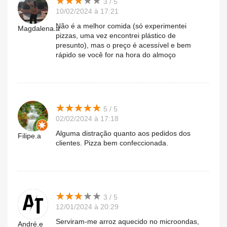
★
★
★
★
★
★
★
★
★
★
3 / 5
10/02/2024 à 17:21
Não é a melhor comida (só experimentei
Magdalena.a
pizzas, uma vez encontrei plástico de
presunto), mas o preço é acessível e bem
rápido se você for na hora do almoço
★
★
★
★
★
★
★
★
★
★
5 / 5
02/02/2024 à 17:18
Alguma distração quanto aos pedidos dos
Filipe.a
clientes. Pizza bem confeccionada.
★
★
★
★
★
★
★
★
★
★
3 / 5
12/01/2024 à 20:29
Serviram-me arroz aquecido no microondas,
André.e