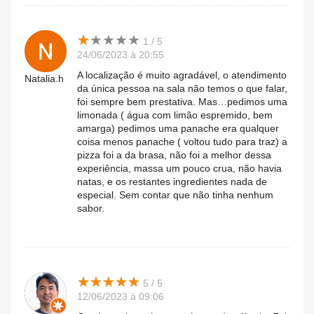
★
★
★
★
★
★
★
★
★
★
1 / 5
24/06/2023 à 20:55
A localização é muito agradável, o atendimento
Natalia.h
da única pessoa na sala não temos o que falar,
foi sempre bem prestativa. Mas…pedimos uma
limonada ( água com limão espremido, bem
amarga) pedimos uma panache era qualquer
coisa menos panache ( voltou tudo para traz) a
pizza foi a da brasa, não foi a melhor dessa
experiência, massa um pouco crua, não havia
natas, e os restantes ingredientes nada de
especial. Sem contar que não tinha nenhum
sabor.
★
★
★
★
★
★
★
★
★
★
5 / 5
12/06/2023 à 09:06