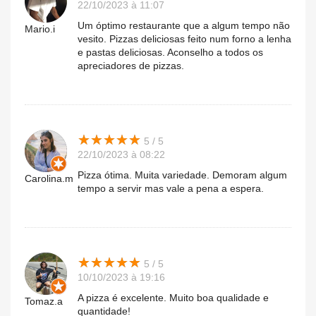
22/10/2023 à 11:07
Um óptimo restaurante que a algum tempo não
Mario.i
vesito. Pizzas deliciosas feito num forno a lenha
e pastas deliciosas. Aconselho a todos os
apreciadores de pizzas.
★
★
★
★
★
★
★
★
★
★
5 / 5
22/10/2023 à 08:22
Pizza ótima. Muita variedade. Demoram algum
Carolina.m
tempo a servir mas vale a pena a espera.
★
★
★
★
★
★
★
★
★
★
5 / 5
10/10/2023 à 19:16
A pizza é excelente. Muito boa qualidade e
Tomaz.a
quantidade!