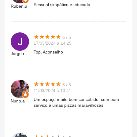
Pessoal simpático e educado.
Ruben.u
★
★
★
★
★
★
★
★
★
★
5 / 5
17/03/2024 à 14:25
Top. Aconselho
Jorge.r
★
★
★
★
★
★
★
★
★
★
5 / 5
11/03/2024 à 10:41
Um espaço muito bem concebido, com bom
Nuno.a
serviço e umas pizzas maravilhosas.