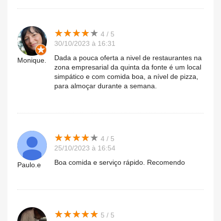
★
★
★
★
★
★
★
★
★
★
4 / 5
30/10/2023 à 16:31
Dada a pouca oferta a nivel de restaurantes na
Monique.
zona empresarial da quinta da fonte é um local
simpático e com comida boa, a nível de pizza,
para almoçar durante a semana.
★
★
★
★
★
★
★
★
★
★
4 / 5
25/10/2023 à 16:54
Boa comida e serviço rápido. Recomendo
Paulo.e
★
★
★
★
★
★
★
★
★
★
5 / 5