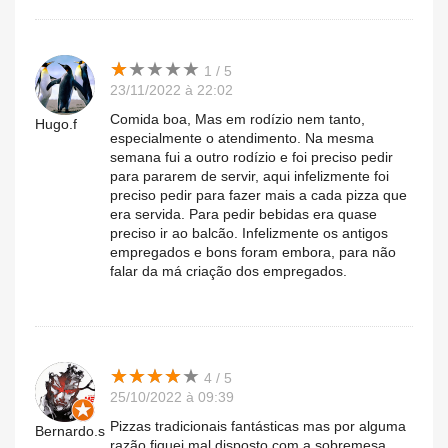
★
★
★
★
★
★
★
★
★
★
1 / 5
23/11/2022 à 22:02
Comida boa, Mas em rodízio nem tanto,
Hugo.f
especialmente o atendimento. Na mesma
semana fui a outro rodízio e foi preciso pedir
para pararem de servir, aqui infelizmente foi
preciso pedir para fazer mais a cada pizza que
era servida. Para pedir bebidas era quase
preciso ir ao balcão. Infelizmente os antigos
empregados e bons foram embora, para não
falar da má criação dos empregados.
★
★
★
★
★
★
★
★
★
★
4 / 5
25/10/2022 à 09:39
Pizzas tradicionais fantásticas mas por alguma
Bernardo.s
razão fiquei mal disposto com a sobremesa