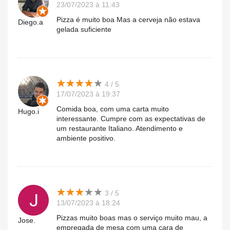
23/07/2023 à 11:43
Pizza é muito boa Mas a cerveja não estava
Diego.a
gelada suficiente
★
★
★
★
★
★
★
★
★
★
4 / 5
17/07/2023 à 19:37
Comida boa, com uma carta muito
Hugo.i
interessante. Cumpre com as expectativas de
um restaurante Italiano. Atendimento e
ambiente positivo.
★
★
★
★
★
★
★
★
★
★
3 / 5
13/07/2023 à 18:24
Pizzas muito boas mas o serviço muito mau, a
Jose.
empregada de mesa com uma cara de