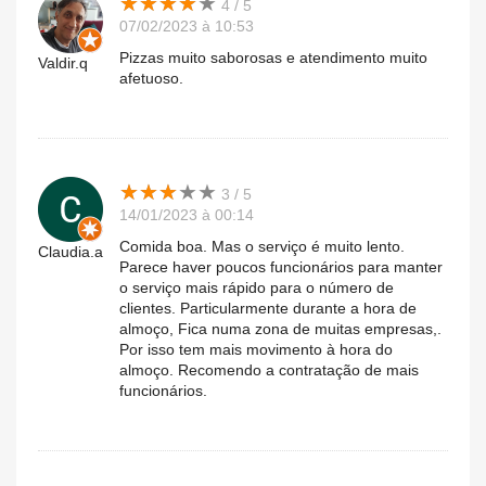
★
★
★
★
★
★
★
★
★
★
4 / 5
07/02/2023 à 10:53
Pizzas muito saborosas e atendimento muito
Valdir.q
afetuoso.
★
★
★
★
★
★
★
★
★
★
3 / 5
14/01/2023 à 00:14
Comida boa. Mas o serviço é muito lento.
Claudia.a
Parece haver poucos funcionários para manter
o serviço mais rápido para o número de
clientes. Particularmente durante a hora de
almoço, Fica numa zona de muitas empresas,.
Por isso tem mais movimento à hora do
almoço. Recomendo a contratação de mais
funcionários.