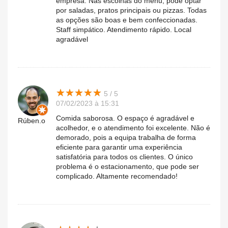
empresa. Nas escolhas do menu, pode optar
por saladas, pratos principais ou pizzas. Todas
as opções são boas e bem confeccionadas.
Staff simpático. Atendimento rápido. Local
agradável
★
★
★
★
★
★
★
★
★
★
5 / 5
07/02/2023 à 15:31
Comida saborosa. O espaço é agradável e
Rúben.o
acolhedor, e o atendimento foi excelente. Não é
demorado, pois a equipa trabalha de forma
eficiente para garantir uma experiência
satisfatória para todos os clientes. O único
problema é o estacionamento, que pode ser
complicado. Altamente recomendado!