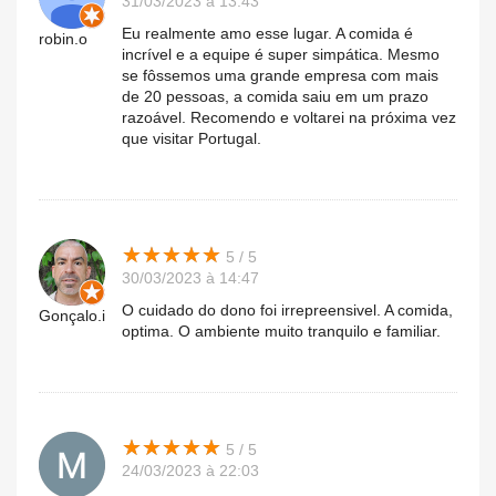
31/03/2023 à 13:43
Eu realmente amo esse lugar. A comida é
robin.o
incrível e a equipe é super simpática. Mesmo
se fôssemos uma grande empresa com mais
de 20 pessoas, a comida saiu em um prazo
razoável. Recomendo e voltarei na próxima vez
que visitar Portugal.
★
★
★
★
★
★
★
★
★
★
5 / 5
30/03/2023 à 14:47
O cuidado do dono foi irrepreensivel. A comida,
Gonçalo.i
optima. O ambiente muito tranquilo e familiar.
★
★
★
★
★
★
★
★
★
★
5 / 5
24/03/2023 à 22:03