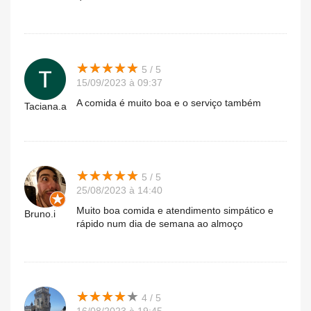
★
★
★
★
★
★
★
★
★
★
5 / 5
15/09/2023 à 09:37
A comida é muito boa e o serviço também
Taciana.a
★
★
★
★
★
★
★
★
★
★
5 / 5
25/08/2023 à 14:40
Muito boa comida e atendimento simpático e
Bruno.i
rápido num dia de semana ao almoço
★
★
★
★
★
★
★
★
★
★
4 / 5