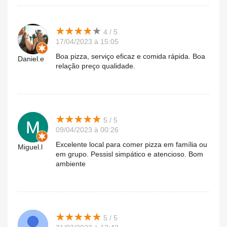
★
★
★
★
★
★
★
★
★
★
4 / 5
17/04/2023 à 15:05
Boa pizza, serviço eficaz e comida rápida. Boa
Daniel.e
relação preço qualidade.
★
★
★
★
★
★
★
★
★
★
5 / 5
09/04/2023 à 00:26
Excelente local para comer pizza em família ou
Miguel.l
em grupo. Pessisl simpático e atencioso. Bom
ambiente
★
★
★
★
★
★
★
★
★
★
5 / 5