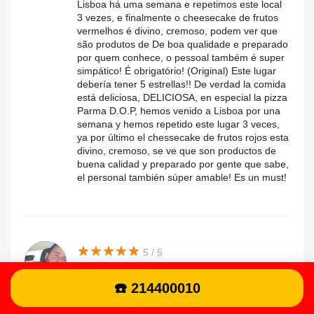
Lisboa há uma semana e repetimos este local
3 vezes, e finalmente o cheesecake de frutos
vermelhos é divino, cremoso, podem ver que
são produtos de De boa qualidade e preparado
por quem conhece, o pessoal também é super
simpático! É obrigatório! (Original) Este lugar
debería tener 5 estrellas!! De verdad la comida
está deliciosa, DELICIOSA, en especial la pizza
Parma D.O.P, hemos venido a Lisboa por una
semana y hemos repetido este lugar 3 veces,
ya por último el chessecake de frutos rojos esta
divino, cremoso, se ve que son productos de
buena calidad y preparado por gente que sabe,
el personal también súper amable! Es un must!
★
★
★
★
★
★
★
★
★
★
5 / 5
12/08/2022 à 20:31
Bastante agradável, cm esplanada.
☎️ 214400010
Alexandre.e
Atendimento rápido. Pizzas feitas num forno a
lenha.