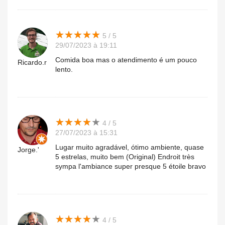
★
★
★
★
★
★
★
★
★
★
5 / 5
29/07/2023 à 19:11
Comida boa mas o atendimento é um pouco
Ricardo.r
lento.
★
★
★
★
★
★
★
★
★
★
4 / 5
27/07/2023 à 15:31
Lugar muito agradável, ótimo ambiente, quase
Jorge.'
5 estrelas, muito bem (Original) Endroit très
sympa l'ambiance super presque 5 étoile bravo
★
★
★
★
★
★
★
★
★
★
4 / 5