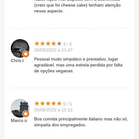
(creio que foi cheese cake) tenham atenção
nesse aspecto.
★
★
★
★
★
★
★
★
★
★
4 / 5
26/09/2022 à 21:47
Pessoal muito simpático e prestativo, lugar
Chris.t
agradável, mas uma estrela perdida por falta
de opções veganas.
★
★
★
★
★
★
★
★
★
★
5 / 5
30/08/2022 à 10:12
Boa comida principalmente italiano mas não só,
Marco.o
simpatia dos empregados.