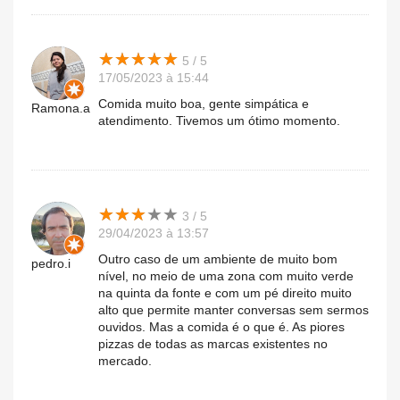
★
★
★
★
★
★
★
★
★
★
5 / 5
17/05/2023 à 15:44
Comida muito boa, gente simpática e
Ramona.a
atendimento. Tivemos um ótimo momento.
★
★
★
★
★
★
★
★
★
★
3 / 5
29/04/2023 à 13:57
Outro caso de um ambiente de muito bom
pedro.i
nível, no meio de uma zona com muito verde
na quinta da fonte e com um pé direito muito
alto que permite manter conversas sem sermos
ouvidos. Mas a comida é o que é. As piores
pizzas de todas as marcas existentes no
mercado.