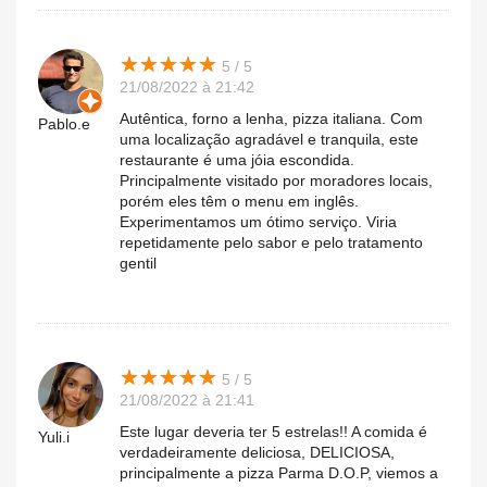
★
★
★
★
★
★
★
★
★
★
5 / 5
21/08/2022 à 21:42
Autêntica, forno a lenha, pizza italiana. Com
Pablo.e
uma localização agradável e tranquila, este
restaurante é uma jóia escondida.
Principalmente visitado por moradores locais,
porém eles têm o menu em inglês.
Experimentamos um ótimo serviço. Viria
repetidamente pelo sabor e pelo tratamento
gentil
★
★
★
★
★
★
★
★
★
★
5 / 5
21/08/2022 à 21:41
Este lugar deveria ter 5 estrelas!! A comida é
Yuli.i
verdadeiramente deliciosa, DELICIOSA,
principalmente a pizza Parma D.O.P, viemos a