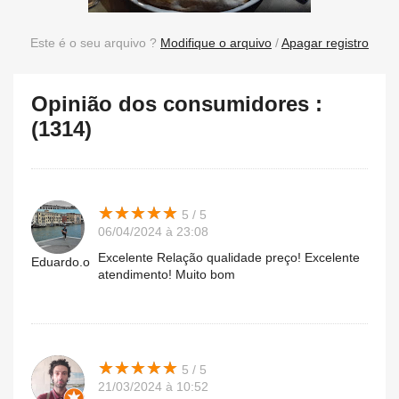
Este é o seu arquivo ?
Modifique o arquivo
/
Apagar registro
Opinião dos consumidores :
(1314)
★
★
★
★
★
★
★
★
★
★
5 / 5
06/04/2024 à 23:08
Excelente Relação qualidade preço! Excelente
Eduardo.o
atendimento! Muito bom
★
★
★
★
★
★
★
★
★
★
5 / 5
21/03/2024 à 10:52