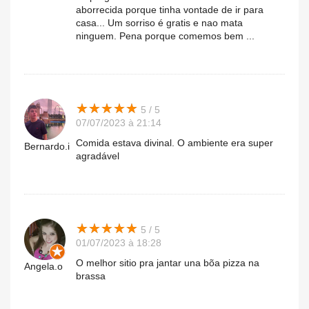
aborrecida porque tinha vontade de ir para
casa... Um sorriso é gratis e nao mata
ninguem. Pena porque comemos bem ...
★
★
★
★
★
★
★
★
★
★
5 / 5
07/07/2023 à 21:14
Comida estava divinal. O ambiente era super
Bernardo.i
agradável
★
★
★
★
★
★
★
★
★
★
5 / 5
01/07/2023 à 18:28
O melhor sitio pra jantar una bõa pizza na
Angela.o
brassa