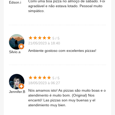
Comi uma boa pizza no almoço de sábado. Foi
Edson.i
agradável e não estava lotado. Pessoal muito
simpático.
★
★
★
★
★
★
★
★
★
★
5 / 5
21/05/2023 à 18:40
Ambiente gostoso com excelentes pizzas!
Silvio.a
★
★
★
★
★
★
★
★
★
★
5 / 5
18/05/2023 à 06:27
Nós amamos isto! As pizzas são muito boas e o
Jennifer.B
atendimento é muito bom. (Original) Nos
encantó! Las pizzas son muy buenas y el
atendimiento muy bien.