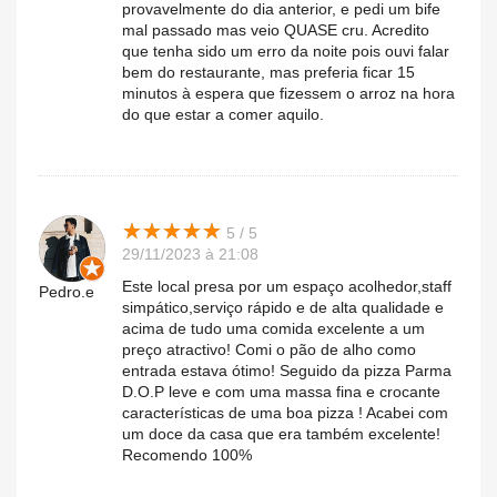
provavelmente do dia anterior, e pedi um bife
mal passado mas veio QUASE cru. Acredito
que tenha sido um erro da noite pois ouvi falar
bem do restaurante, mas preferia ficar 15
minutos à espera que fizessem o arroz na hora
do que estar a comer aquilo.
★
★
★
★
★
★
★
★
★
★
5 / 5
29/11/2023 à 21:08
Este local presa por um espaço acolhedor,staff
Pedro.e
simpático,serviço rápido e de alta qualidade e
acima de tudo uma comida excelente a um
preço atractivo! Comi o pão de alho como
entrada estava ótimo! Seguido da pizza Parma
D.O.P leve e com uma massa fina e crocante
características de uma boa pizza ! Acabei com
um doce da casa que era também excelente!
Recomendo 100%