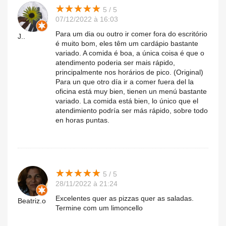
★
★
★
★
★
★
★
★
★
★
5 / 5
07/12/2022 à 16:03
Para um dia ou outro ir comer fora do escritório
J..
é muito bom, eles têm um cardápio bastante
variado. A comida é boa, a única coisa é que o
atendimento poderia ser mais rápido,
principalmente nos horários de pico. (Original)
Para un que otro día ir a comer fuera del la
oficina está muy bien, tienen un menú bastante
variado. La comida está bien, lo único que el
atendimiento podría ser más rápido, sobre todo
en horas puntas.
★
★
★
★
★
★
★
★
★
★
5 / 5
28/11/2022 à 21:24
Excelentes quer as pizzas quer as saladas.
Beatriz.o
Termine com um limoncello