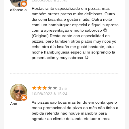
16/08/2023 à 19:45
Restaurante especializado em pizzas, mas
alfonso.a
também outros pratos muito deliciosos. Outro
dia comi lasanha e gostei muito. Outra noite
comi um hambúrguer especial e fiquei surpreso
com a apresentação e muito saboroso 😋.
(Original) Restaurante con especialidad en
pizzas, pero también otros platos muy ricos yo
cebe otro día lasaña me gustó bastante, otra
noche hamburguesa especial m sorprendió la
presentación y muy sabrosa 😋.
★
★
★
★
★
★
★
★
★
★
3 / 5
10/08/2023 à 15:24
As pizzas são boas mas tendo em conta que o
Ana..
menu promocional da pizza do mês não tinha a
bebida referida não houve manobra para
agradar ao cliente deixando efetuar a troca.