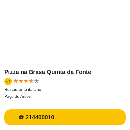
Pizza na Brasa Quinta da Fonte
★
★
★
★
★
★
★
★
★
★
4.1
Restaurante italiano
Paço de Arcos
☎️ 214400010