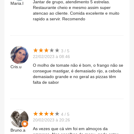
Jantar de grupo, atendimento 5 estrelas.
Maria.l
Restaurante cheio e mesmo assim super
atencao ao cliente. Comida excelente e muito
rapido a servir. Recomendo
★
★
★
★
★
★
★
★
★
★
3 / 5
22/02/2023 à 08:46
O molho de tomate não é bom, o frango não se
Cris.u
consegue mastigar, é demasiado rijo, a cebola
demasiado grande e no geral as pizzas têm
falta de sabor
★
★
★
★
★
★
★
★
★
★
4 / 5
20/02/2023 à 20:26
As vezes que cá vim foi em almoços da
Bruno.a