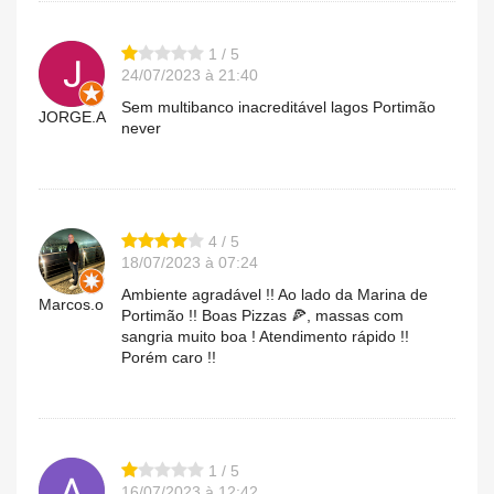
1 / 5
24/07/2023 à 21:40
Sem multibanco inacreditável lagos Portimão
JORGE.A
never
4 / 5
18/07/2023 à 07:24
Ambiente agradável !! Ao lado da Marina de
Marcos.o
Portimão !! Boas Pizzas 🍕, massas com
sangria muito boa ! Atendimento rápido !!
Porém caro !!
1 / 5
16/07/2023 à 12:42