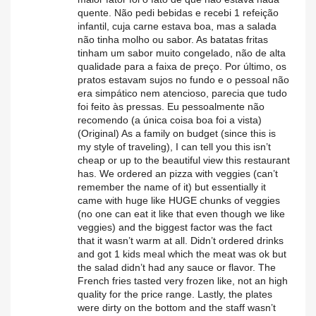
quente. Não pedi bebidas e recebi 1 refeição
infantil, cuja carne estava boa, mas a salada
não tinha molho ou sabor. As batatas fritas
tinham um sabor muito congelado, não de alta
qualidade para a faixa de preço. Por último, os
pratos estavam sujos no fundo e o pessoal não
era simpático nem atencioso, parecia que tudo
foi feito às pressas. Eu pessoalmente não
recomendo (a única coisa boa foi a vista)
(Original) As a family on budget (since this is
my style of traveling), I can tell you this isn’t
cheap or up to the beautiful view this restaurant
has. We ordered an pizza with veggies (can’t
remember the name of it) but essentially it
came with huge like HUGE chunks of veggies
(no one can eat it like that even though we like
veggies) and the biggest factor was the fact
that it wasn’t warm at all. Didn’t ordered drinks
and got 1 kids meal which the meat was ok but
the salad didn’t had any sauce or flavor. The
French fries tasted very frozen like, not an high
quality for the price range. Lastly, the plates
were dirty on the bottom and the staff wasn’t