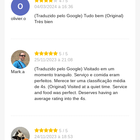
4 / 5
04/03/2024 à 16:36
(Traduzido pelo Google) Tudo bem (Original)
olivier.o
Très bien
5 / 5
25/11/2023 à 21:08
(Traduzido pelo Google) Visitado em um
Mark.a
momento tranquilo. Serviço e comida eram
perfeitos. Merece ter uma classificação média
de 4s. (Original) Visited at a quiet time. Service
and food was perfect. Deserves having an
average rating into the 4s.
5 / 5
24/11/2023 à 18:53