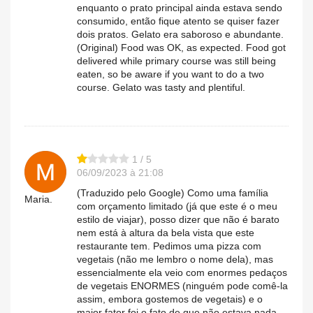
enquanto o prato principal ainda estava sendo
consumido, então fique atento se quiser fazer
dois pratos. Gelato era saboroso e abundante.
(Original) Food was OK, as expected. Food got
delivered while primary course was still being
eaten, so be aware if you want to do a two
course. Gelato was tasty and plentiful.
1 / 5
06/09/2023 à 21:08
(Traduzido pelo Google) Como uma família
Maria.
com orçamento limitado (já que este é o meu
estilo de viajar), posso dizer que não é barato
nem está à altura da bela vista que este
restaurante tem. Pedimos uma pizza com
vegetais (não me lembro o nome dela), mas
essencialmente ela veio com enormes pedaços
de vegetais ENORMES (ninguém pode comê-la
assim, embora gostemos de vegetais) e o
maior fator foi o fato de que não estava nada