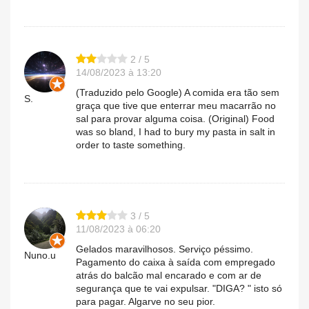
2 / 5
14/08/2023 à 13:20
(Traduzido pelo Google) A comida era tão sem
S.
graça que tive que enterrar meu macarrão no
sal para provar alguma coisa. (Original) Food
was so bland, I had to bury my pasta in salt in
order to taste something.
3 / 5
11/08/2023 à 06:20
Gelados maravilhosos. Serviço péssimo.
Nuno.u
Pagamento do caixa à saída com empregado
atrás do balcão mal encarado e com ar de
segurança que te vai expulsar. "DIGA? " isto só
para pagar. Algarve no seu pior.