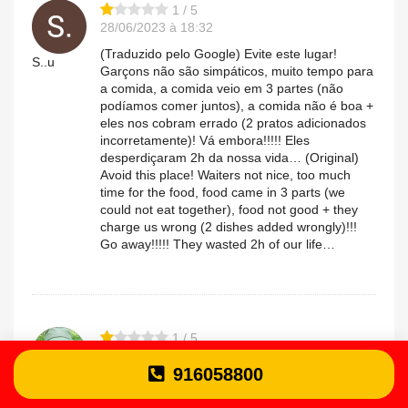
1 / 5
28/06/2023 à 18:32
(Traduzido pelo Google) Evite este lugar!
S..u
Garçons não são simpáticos, muito tempo para
a comida, a comida veio em 3 partes (não
podíamos comer juntos), a comida não é boa +
eles nos cobram errado (2 pratos adicionados
incorretamente)! Vá embora!!!!! Eles
desperdiçaram 2h da nossa vida… (Original)
Avoid this place! Waiters not nice, too much
time for the food, food came in 3 parts (we
could not eat together), food not good + they
charge us wrong (2 dishes added wrongly)!!!
Go away!!!!! They wasted 2h of our life…
1 / 5
28/06/2023 à 13:01
916058800
Os pratos servidos estavam com uma
Gabriela.s
apresentação muito ruim. O prato do risotto