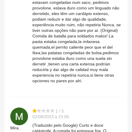
estavam congeladas num saco, pedimos
provolone, estava duro como um linguado não
derretido, eles têm um cardápio extenso,
podiam reduzir e dar algo de qualidade,
experiência muito ruim, não repetiria Nunca, se
tiver outras opções não pare por aí. (Original)
Comida de batalla para soldados malos! La
pasta estaba congelada,la milanesa
quemada,el perrito caliente peor que el del
Ikea,las patatas congeladas de bolsa,pedimos
provolone estaba duro como una suela sin
derretir ,tienen una carta extensa podrían
reducirla y dar algo de calidad muy mala
experiencia no repetiria nunca,si tiene otras
opciones no pares por ahí.
1 / 5
02/08/2023 à 23:06
(Traduzido pelo Google) Curto e doce:
Mira..
catástrofe. A comida foi entregue fria. O