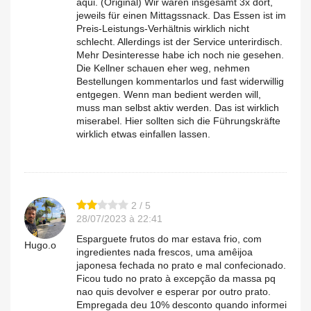
aqui. (Original) Wir waren insgesamt 3x dort,
jeweils für einen Mittagssnack. Das Essen ist im
Preis-Leistungs-Verhältnis wirklich nicht
schlecht. Allerdings ist der Service unterirdisch.
Mehr Desinteresse habe ich noch nie gesehen.
Die Kellner schauen eher weg, nehmen
Bestellungen kommentarlos und fast widerwillig
entgegen. Wenn man bedient werden will,
muss man selbst aktiv werden. Das ist wirklich
miserabel. Hier sollten sich die Führungskräfte
wirklich etwas einfallen lassen.
2 / 5
28/07/2023 à 22:41
Esparguete frutos do mar estava frio, com
Hugo.o
ingredientes nada frescos, uma amêijoa
japonesa fechada no prato e mal confecionado.
Ficou tudo no prato à excepção da massa pq
nao quis devolver e esperar por outro prato.
Empregada deu 10% desconto quando informei