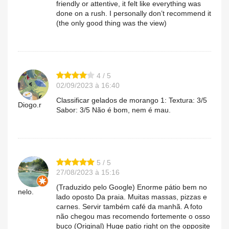
friendly or attentive, it felt like everything was
done on a rush. I personally don’t recommend it
(the only good thing was the view)
4 / 5
02/09/2023 à 16:40
Classificar gelados de morango 1: Textura: 3/5
Diogo.r
Sabor: 3/5 Não é bom, nem é mau.
5 / 5
27/08/2023 à 15:16
(Traduzido pelo Google) Enorme pátio bem no
nelo.
lado oposto Da praia. Muitas massas, pizzas e
carnes. Servir também café da manhã. A foto
não chegou mas recomendo fortemente o osso
buço (Original) Huge patio right on the opposite