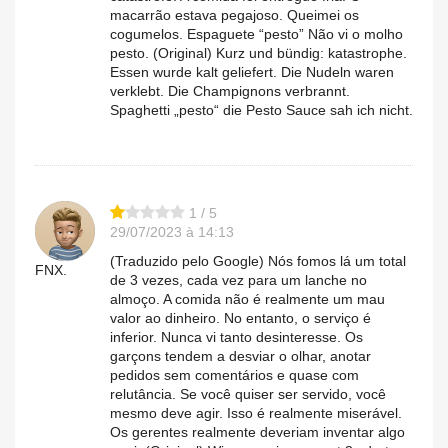
macarrão estava pegajoso. Queimei os
cogumelos. Espaguete “pesto” Não vi o molho
pesto. (Original) Kurz und bündig: katastrophe.
Essen wurde kalt geliefert. Die Nudeln waren
verklebt. Die Champignons verbrannt.
Spaghetti „pesto“ die Pesto Sauce sah ich nicht.
1 / 5
29/07/2023 à 14:13
(Traduzido pelo Google) Nós fomos lá um total
FNX.
de 3 vezes, cada vez para um lanche no
almoço. A comida não é realmente um mau
valor ao dinheiro. No entanto, o serviço é
inferior. Nunca vi tanto desinteresse. Os
garçons tendem a desviar o olhar, anotar
pedidos sem comentários e quase com
relutância. Se você quiser ser servido, você
mesmo deve agir. Isso é realmente miserável.
Os gerentes realmente deveriam inventar algo