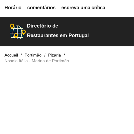
fiche.php
Horário
comentários
escreva uma crítica
restaurantes
15968
Directório de
Restaurantes em Portugal
Accueil
Portimão
Pizaria
Nosolo Itália - Marina de Portimão