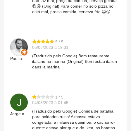
não faz mal, preço da comida, cerveja gelada
😋😜 (Original) Para comer no solo pizza no
está mal, precio comida, cerveza fría 😋😜
5 / 5
05/08/2023 à 19:31
(Traduzido pelo Google) Bom restaurante
Paul.a
italiano na marina (Original) Bon restau italien
dans la marina
1 / 5
04/08/2023 à 01:45
(Traduzido pelo Google) Comida de batalha
Jorge.a
para soldados ruins! A massa estava
congelada, a milanesa queimou, o cachorro-
quente estava pior que o do Ikea, as batatas