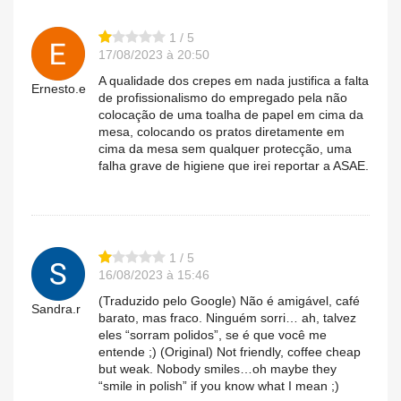
1 / 5
17/08/2023 à 20:50
A qualidade dos crepes em nada justifica a falta
Ernesto.e
de profissionalismo do empregado pela não
colocação de uma toalha de papel em cima da
mesa, colocando os pratos diretamente em
cima da mesa sem qualquer protecção, uma
falha grave de higiene que irei reportar a ASAE.
1 / 5
16/08/2023 à 15:46
(Traduzido pelo Google) Não é amigável, café
Sandra.r
barato, mas fraco. Ninguém sorri… ah, talvez
eles “sorram polidos”, se é que você me
entende ;) (Original) Not friendly, coffee cheap
but weak. Nobody smiles…oh maybe they
“smile in polish” if you know what I mean ;)