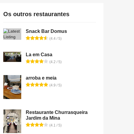
Os outros restaurantes
Snack Bar Domus
(4.4 / 5)
La em Casa
(4.2 / 5)
arroba e meia
(4.9 / 5)
Restaurante Churrasqueira
Jardim da Mina
(4.1 / 5)