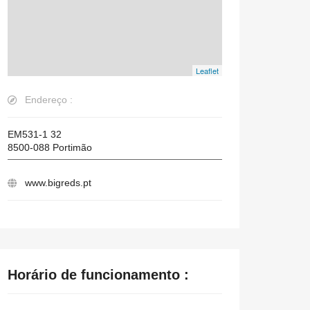
Leaflet
Endereço :
EM531-1 32
8500-088
Portimão
www.bigreds.pt
Horário de funcionamento :