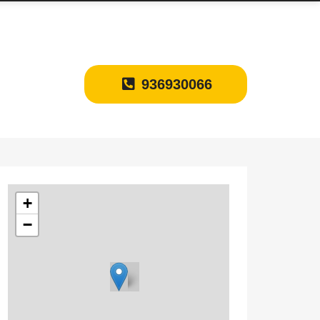
936930066
+
−