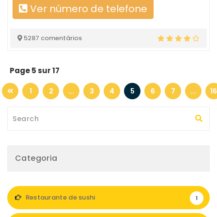
Ver número de telefone
5287 comentários
Page 5 sur 17
1
2
...
3
4
5
6
7
...
16
Categoria
Restaurante de sushi
1