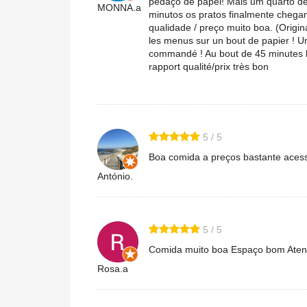
pedaço de papel! Mais um quarto de 
MONNA.a
minutos os pratos finalmente chega
qualidade / preço muito boa. (Origina
les menus sur un bout de papier ! Un
commandé ! Au bout de 45 minutes les
rapport qualité/prix très bon
5 / 5
Boa comida a preços bastante acess
António.
5 / 5
Comida muito boa Espaço bom Atend
Rosa.a