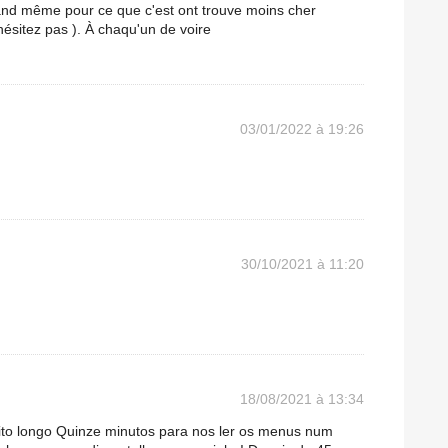
quand même pour ce que c'est ont trouve moins cher
hésitez pas ). À chaqu'un de voire
03/01/2022 à 19:26
30/10/2021 à 11:20
18/08/2021 à 13:34
ito longo Quinze minutos para nos ler os menus num