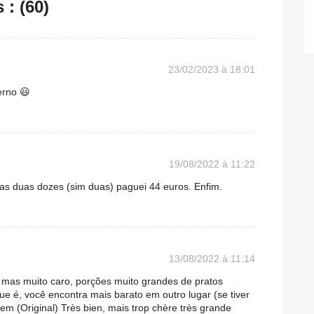
: (60)
23/02/2023 à 18:01
erno 😃
19/08/2022 à 11:22
tas duas dozes (sim duas) paguei 44 euros. Enfim.
13/08/2022 à 11:14
 mas muito caro, porções muito grandes de pratos
ue é, você encontra mais barato em outro lugar (se tiver
rem (Original) Très bien, mais trop chère très grande