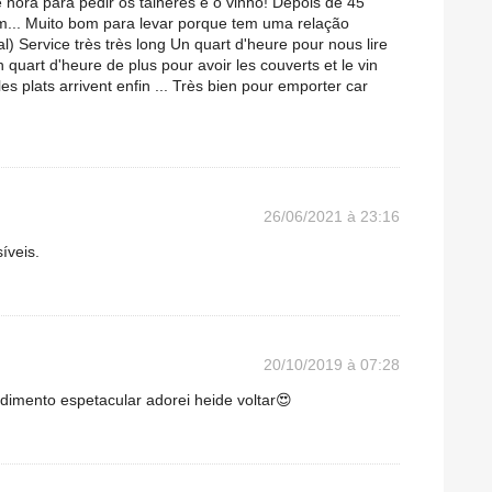
hora para pedir os talheres e o vinho! Depois de 45
m... Muito bom para levar porque tem uma relação
l) Service très très long Un quart d'heure pour nous lire
 quart d'heure de plus pour avoir les couverts et le vin
 plats arrivent enfin ... Très bien pour emporter car
26/06/2021 à 23:16
íveis.
20/10/2019 à 07:28
imento espetacular adorei heide voltar😍