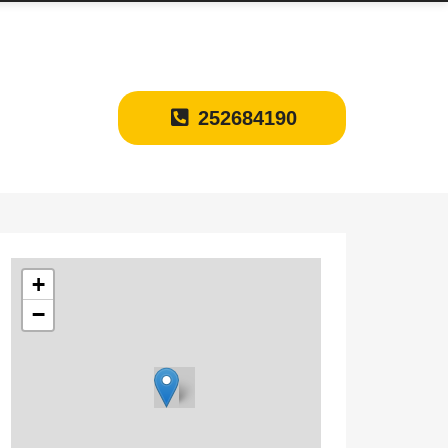
252684190
+
−