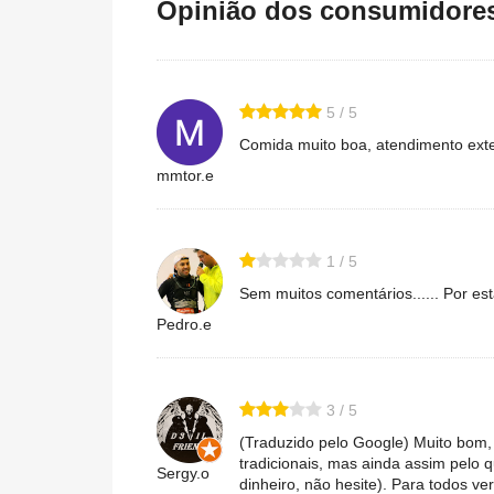
Opinião dos consumidores 
5 / 5
Comida muito boa, atendimento ext
mmtor.e
1 / 5
Sem muitos comentários...... Por es
Pedro.e
3 / 5
(Traduzido pelo Google) Muito bom,
tradicionais, mas ainda assim pelo q
Sergy.o
dinheiro, não hesite). Para todos ve