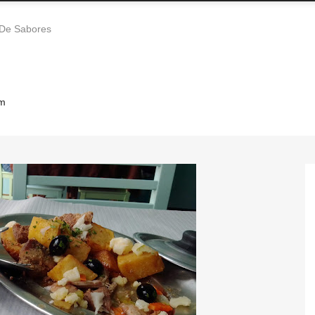
 De Sabores
im