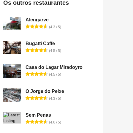
Os outros restaurantes
Alengarve
(4.3 / 5)
Bugatti Caffe
(4.5 / 5)
Casa do Lagar Miradoyro
(4.5 / 5)
O Jorge do Peixe
(4.3 / 5)
Sem Penas
(4.6 / 5)