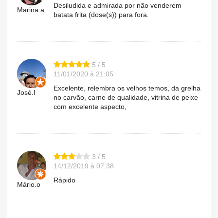
Desiludida e admirada por não venderem
Marina.a
batata frita (dose(s)) para fora.
5 / 5
11/01/2020 à 21:05
Excelente, relembra os velhos temos, da grelha
José.l
no carvão, carne de qualidade, vitrina de peixe
com excelente aspecto,
3 / 5
14/12/2019 à 07:38
Rápido
Mário.o