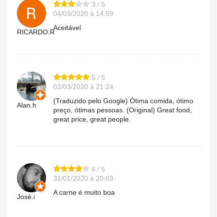
3 / 5
04/03/2020 à 14:59
Aceitável
RICARDO.R
5 / 5
02/03/2020 à 21:24
(Traduzido pelo Google) Ótima comida, ótimo
Alan.h
preço, ótimas pessoas. (Original) Great food,
great price, great people.
4 / 5
31/01/2020 à 20:03
A carne é muito boa
José.i