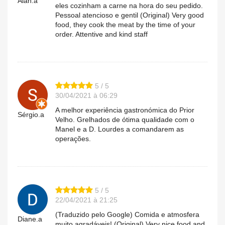
Alan.a
eles cozinham a carne na hora do seu pedido.
Pessoal atencioso e gentil (Original) Very good
food, they cook the meat by the time of your
order. Attentive and kind staff
5 / 5
30/04/2021 à 06:29
A melhor experiência gastronómica do Prior
Sérgio.a
Velho. Grelhados de ótima qualidade com o
Manel e a D. Lourdes a comandarem as
operações.
5 / 5
22/04/2021 à 21:25
(Traduzido pelo Google) Comida e atmosfera
Diane.a
muito agradáveis! (Original) Very nice food and