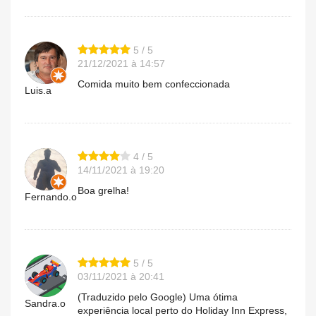
5 / 5
21/12/2021 à 14:57
Comida muito bem confeccionada
Luis.a
4 / 5
14/11/2021 à 19:20
Boa grelha!
Fernando.o
5 / 5
03/11/2021 à 20:41
(Traduzido pelo Google) Uma ótima
Sandra.o
experiência local perto do Holiday Inn Express,