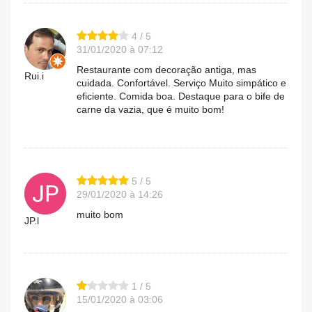
4 / 5
31/01/2020 à 07:12
Restaurante com decoração antiga, mas
Rui.i
cuidada. Confortável. Serviço Muito simpático e
eficiente. Comida boa. Destaque para o bife de
carne da vazia, que é muito bom!
5 / 5
29/01/2020 à 14:26
muito bom
JP.l
1 / 5
15/01/2020 à 03:06