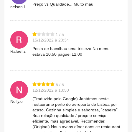
Preço vs Qualidade... Muito mau!
nelson.i
1 / 5
15/12/2022 à 20:34
Posta de bacalhau uma tristeza No menu
Rafael.z
estava 10,50 paguei 12.00
5 / 5
12/12/2022 à 13:50
(Traduzido pelo Google) Jantámos neste
Nelly.e
restaurante perto do aeroporto de Lisboa por
acaso. Cozinha simples e saborosa, “caseira”
Boa relação qualidade / preço e serviço
eficiente, mas agradável. Recomendar.
(Original) Nous avons dîner dans ce restaurant