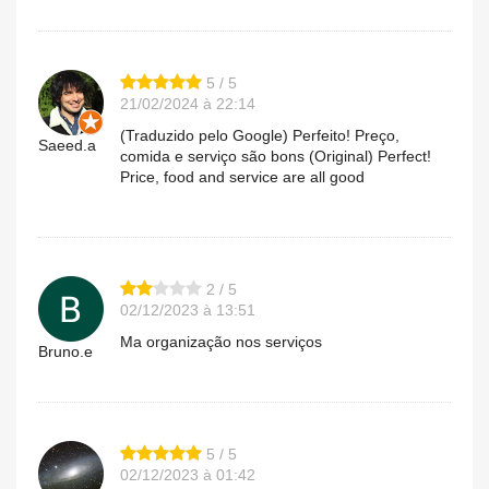
5 / 5
21/02/2024 à 22:14
(Traduzido pelo Google) Perfeito! Preço,
Saeed.a
comida e serviço são bons (Original) Perfect!
Price, food and service are all good
2 / 5
02/12/2023 à 13:51
Ma organização nos serviços
Bruno.e
5 / 5
02/12/2023 à 01:42