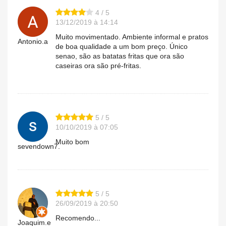
4 / 5
13/12/2019 à 14:14
Muito movimentado. Ambiente informal e pratos
Antonio.a
de boa qualidade a um bom preço. Único
senao, são as batatas fritas que ora são
caseiras ora são pré-fritas.
5 / 5
10/10/2019 à 07:05
Muito bom
sevendown7.
5 / 5
26/09/2019 à 20:50
Recomendo...
Joaquim.e