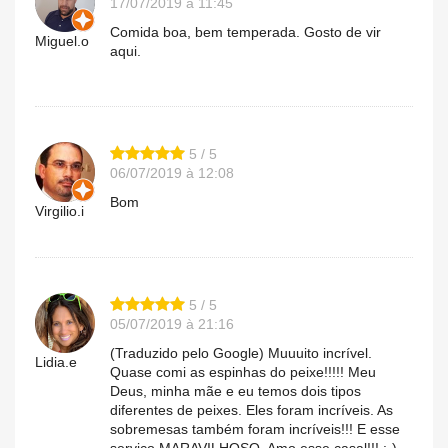
17/07/2019 à 11:45
Comida boa, bem temperada. Gosto de vir
Miguel.o
aqui.
5 / 5
06/07/2019 à 12:08
Bom
Virgilio.i
5 / 5
05/07/2019 à 21:16
(Traduzido pelo Google) Muuuito incrível.
Lidia.e
Quase comi as espinhas do peixe!!!!! Meu
Deus, minha mãe e eu temos dois tipos
diferentes de peixes. Eles foram incríveis. As
sobremesas também foram incríveis!!! E esse
serviço MARAVILHOSO. Amo esse casal!!! :-)