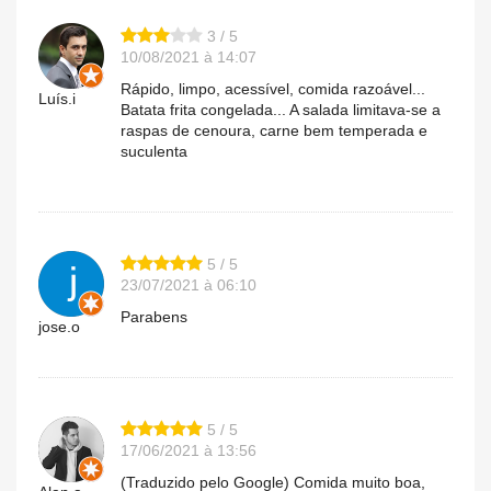
3 / 5
10/08/2021 à 14:07
Rápido, limpo, acessível, comida razoável...
Luís.i
Batata frita congelada... A salada limitava-se a
raspas de cenoura, carne bem temperada e
suculenta
5 / 5
23/07/2021 à 06:10
Parabens
jose.o
5 / 5
17/06/2021 à 13:56
(Traduzido pelo Google) Comida muito boa,