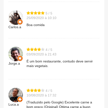
5 / 5
25/09/2020 à 10:10
Boa comida
Carlos.a
4 / 5
03/09/2020 à 21:43
É um bom restaurante, contudo deve servir
Jorge.a
mais vegetais.
4 / 5
10/08/2020 à 17:32
(Traduzido pelo Google) Excelente carne a
Luca.a
bom preço (Original) Ottima carne a buon