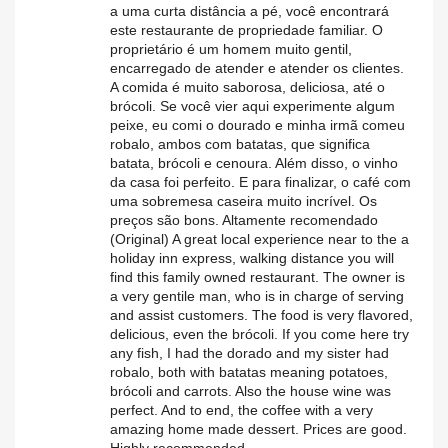
a uma curta distância a pé, você encontrará
este restaurante de propriedade familiar. O
proprietário é um homem muito gentil,
encarregado de atender e atender os clientes.
A comida é muito saborosa, deliciosa, até o
brócoli. Se você vier aqui experimente algum
peixe, eu comi o dourado e minha irmã comeu
robalo, ambos com batatas, que significa
batata, brócoli e cenoura. Além disso, o vinho
da casa foi perfeito. E para finalizar, o café com
uma sobremesa caseira muito incrível. Os
preços são bons. Altamente recomendado
(Original) A great local experience near to the a
holiday inn express, walking distance you will
find this family owned restaurant. The owner is
a very gentile man, who is in charge of serving
and assist customers. The food is very flavored,
delicious, even the brócoli. If you come here try
any fish, I had the dorado and my sister had
robalo, both with batatas meaning potatoes,
brócoli and carrots. Also the house wine was
perfect. And to end, the coffee with a very
amazing home made dessert. Prices are good.
Highly recommended