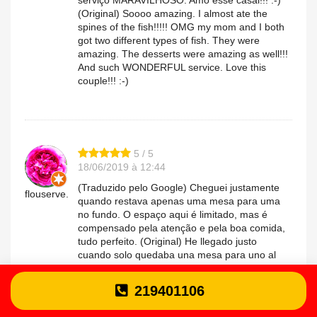
(Original) Soooo amazing. I almost ate the
spines of the fish!!!!! OMG my mom and I both
got two different types of fish. They were
amazing. The desserts were amazing as well!!!
And such WONDERFUL service. Love this
couple!!! :-)
5 / 5
18/06/2019 à 12:44
(Traduzido pelo Google) Cheguei justamente
flouserve.
quando restava apenas uma mesa para uma
no fundo. O espaço aqui é limitado, mas é
compensado pela atenção e pela boa comida,
tudo perfeito. (Original) He llegado justo
cuando solo quedaba una mesa para uno al
fondo. El espacio aqui es escaso, pero se
compensa con la atención y la buena comida,
219401106
todo estaba perfecto.