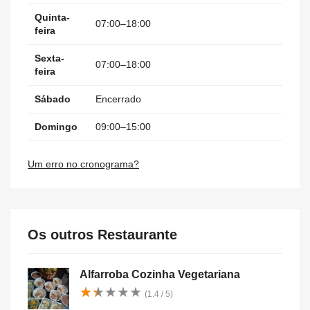
Quinta-
07:00–18:00
feira
Sexta-
07:00–18:00
feira
Sábado
Encerrado
Domingo
09:00–15:00
Um erro no cronograma?
Os outros Restaurante
Alfarroba Cozinha Vegetariana
★
★
★
★
★
★
★
★
★
★
(1.4 / 5)