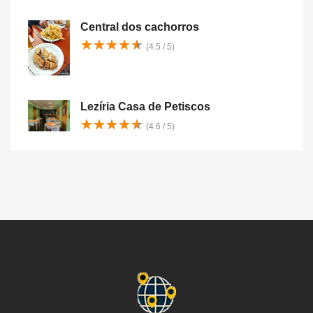
Central dos cachorros
★
★
★
★
★
★
★
★
★
★
(4.5 / 5)
Lezíria Casa de Petiscos
★
★
★
★
★
★
★
★
★
★
(4.6 / 5)