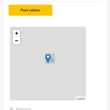
Para validar
+
−
Leaflet
Endereço :