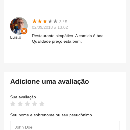
★
★
★
★
★
★
★
★
★
★
3 / 5
02/09/2018 à 13:02
Restaurante simpático. A comida é boa.
Luis.o
Qualidade preço está bem.
Adicione uma avaliação
Sua avaliação
Seu nome e sobrenome ou seu pseudônimo