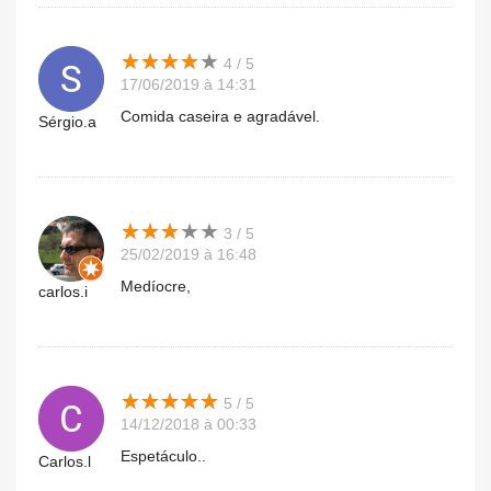
★
★
★
★
★
★
★
★
★
★
4 / 5
17/06/2019 à 14:31
Comida caseira e agradável.
Sérgio.a
★
★
★
★
★
★
★
★
★
★
3 / 5
25/02/2019 à 16:48
Medíocre,
carlos.i
★
★
★
★
★
★
★
★
★
★
5 / 5
14/12/2018 à 00:33
Espetáculo..
Carlos.l