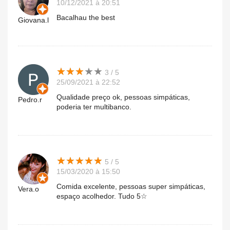
10/12/2021 à 20:51
Bacalhau the best
Giovana.l
★
★
★
★
★
★
★
★
★
★
3 / 5
25/09/2021 à 22:52
Qualidade preço ok, pessoas simpáticas,
Pedro.r
poderia ter multibanco.
★
★
★
★
★
★
★
★
★
★
5 / 5
15/03/2020 à 15:50
Comida excelente, pessoas super simpáticas,
Vera.o
espaço acolhedor. Tudo 5☆