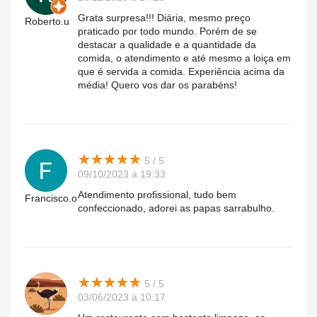
Grata surpresa!!! Diária, mesmo preço
Roberto.u
praticado por todo mundo. Porém de se
destacar a qualidade e a quantidade da
comida, o atendimento e até mesmo a loiça em
que é servida a comida. Experiência acima da
média! Quero vos dar os parabéns!
★
★
★
★
★
★
★
★
★
★
5 / 5
09/10/2023 à 19:33
Atendimento profissional, tudo bem
Francisco.o
confeccionado, adorei as papas sarrabulho.
★
★
★
★
★
★
★
★
★
★
5 / 5
03/06/2023 à 10:17