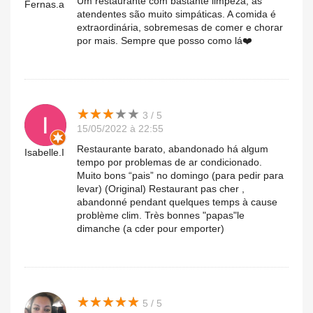
Um restaurante com bastante limpeza, as
Fernas.a
atendentes são muito simpáticas. A comida é
extraordinária, sobremesas de comer e chorar
por mais. Sempre que posso como lá❤️
★
★
★
★
★
★
★
★
★
★
3 / 5
15/05/2022 à 22:55
Restaurante barato, abandonado há algum
Isabelle.I
tempo por problemas de ar condicionado.
Muito bons “pais” no domingo (para pedir para
levar) (Original) Restaurant pas cher ,
abandonné pendant quelques temps à cause
problème clim. Très bonnes "papas"le
dimanche (a cder pour emporter)
★
★
★
★
★
★
★
★
★
★
5 / 5