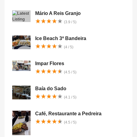
Mário A Reis Granjo
★
★
★
★
★
★
★
★
★
★
(3.9 / 5)
Ice Beach 3ª Bandeira
★
★
★
★
★
★
★
★
★
★
(4 / 5)
Impar Flores
★
★
★
★
★
★
★
★
★
★
(4.5 / 5)
Baía do Sado
★
★
★
★
★
★
★
★
★
★
(4.1 / 5)
Café, Restaurante a Pedreira
★
★
★
★
★
★
★
★
★
★
(4.5 / 5)