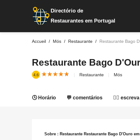
Directório de
Restaurantes em Portugal
Accueil
Mós
Restaurante
Restaurante Bago D
Restaurante Bago D'Ou
★
★
★
★
★
★
★
★
★
★
Restaurante
Mós
4.6
🕓 Horário
💬 comentários
✍🏻 escreva
Sobre : Restaurante Restaurante Bago D'Ouro e