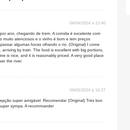
04/04/2024 à 13:40
por ano, chegando de trem. A comida é excelente com
ão muito atenciosos e o vinho é bom e tem preços
passar algumas horas olhando o rio. (Original) I come
arriving by train. The food is excellent with big portions,
ine is nice, and it is reasonably priced. A very good place
er the river.
09/03/2024 à 16:27
epção super amigável. Recomendar (Original) Très bon
l super sympa. A recommander