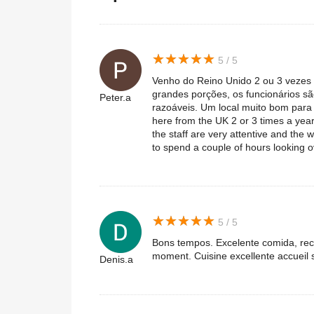
★
★
★
★
★
★
★
★
★
★
5 / 5
Venho do Reino Unido 2 ou 3 vezes 
grandes porções, os funcionários s
Peter.a
razoáveis. Um local muito bom para 
here from the UK 2 or 3 times a year, 
the staff are very attentive and the w
to spend a couple of hours looking ov
★
★
★
★
★
★
★
★
★
★
5 / 5
Bons tempos. Excelente comida, rec
moment. Cuisine excellente accuei
Denis.a