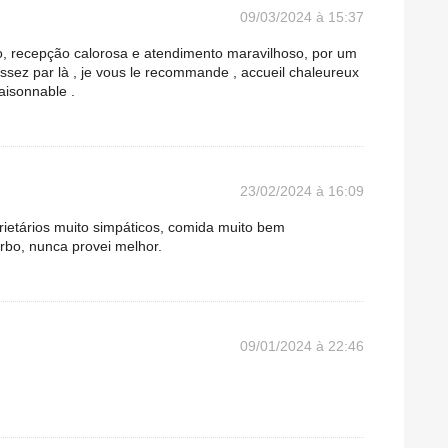
09/03/2024 à 15:37
, recepção calorosa e atendimento maravilhoso, por um
assez par là , je vous le recommande , accueil chaleureux
raisonnable .
23/02/2024 à 16:09
rietários muito simpáticos, comida muito bem
rbo, nunca provei melhor.
09/01/2024 à 22:46