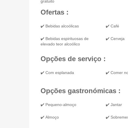
gratuito
Ofertas :
✔️ Bebidas alcoólicas
✔️ Café
✔️ Bebidas espirituosas de
✔️ Cerveja
elevado teor alcoólico
Opções de serviço :
✔️ Com esplanada
✔️ Comer no
Opções gastronómicas :
✔️ Pequeno-almoço
✔️ Jantar
✔️ Almoço
✔️ Sobreme