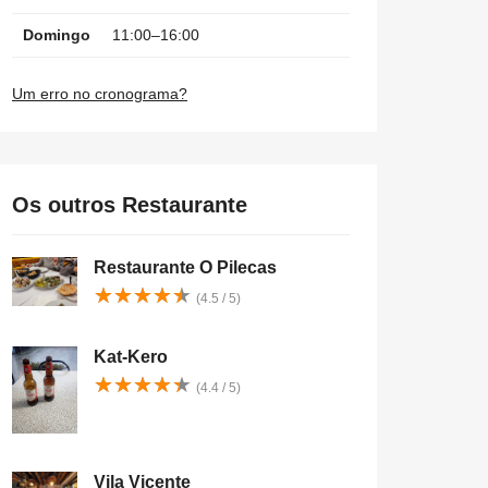
Domingo
11:00–16:00
Um erro no cronograma?
Os outros Restaurante
Restaurante O Pilecas
★
★
★
★
★
★
★
★
★
★
(4.5 / 5)
Kat-Kero
★
★
★
★
★
★
★
★
★
★
(4.4 / 5)
Vila Vicente