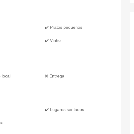
✔️ Pratos pequenos
✔️ Vinho
 local
❌ Entrega
✔️ Lugares sentados
sa