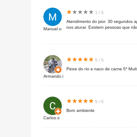
★
★
★
★
★
★
★
★
★
★
1 / 5
Atendimento do pior. 30 segundos ap
nos aturar. Existem pessoas que não
Manuel.o
★
★
★
★
★
★
★
★
★
★
5 / 5
Peixe do rio e naco de carne 5* Mui
Armando.i
★
★
★
★
★
★
★
★
★
★
5 / 5
Bom ambiente
Carlos.o