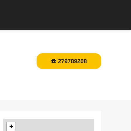
☎️ 279789208
+