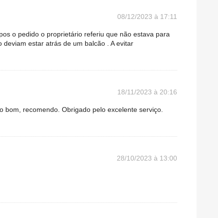
08/12/2023 à 17:11
os o pedido o proprietário referiu que não estava para
 deviam estar atrás de um balcão . A evitar
18/11/2023 à 20:16
to bom, recomendo. Obrigado pelo excelente serviço.
28/10/2023 à 13:00