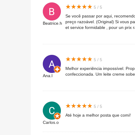
★
★
★
★
★
★
★
★
★
★
5 / 5
Se você passar por aqui, recomendo
preço razoável. (Original) Si vous p
Beatrice.h
et service formidable , pour un prix 
★
★
★
★
★
★
★
★
★
★
5 / 5
Melhor experiência impossível. Prop
confeccionada. Um leite creme sobe
Ana.l
★
★
★
★
★
★
★
★
★
★
5 / 5
Até hoje a melhor posta que comi!
Carlos.o