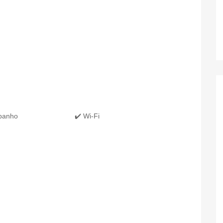
 banho
✔️ Wi-Fi