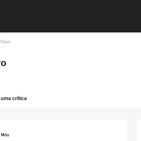
'Ouro
ro
 uma crítica
m Mós