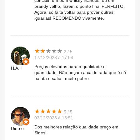
concluir, um bom whisky irlandês, ou um
brandy velho, fazem o ponto final PERFEITO.
Agora, só falta voltar para provar outras
iguarias! RECOMENDO vivamente.
★
★
★
★
★
★
★
★
★
★
2 / 5
17/12/2023 à 17:04
Preços elevados para a qualidade e
H.A..l
quantidade. Não peçam a caldeirada que é só
batata e safio...muito pobre.
★
★
★
★
★
★
★
★
★
★
5 / 5
03/12/2023 à 13:51
Dos melhores relação qualidade preço em
Dino.e
Sines!