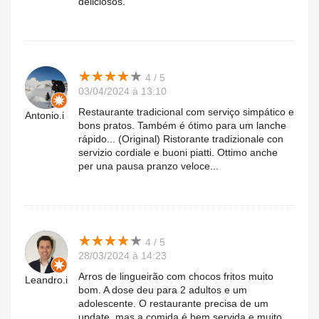
deliciosos.
★
★
★
★
★
★
★
★
★
★
4 / 5
03/04/2024 à 13:10
Restaurante tradicional com serviço simpático e
Antonio.i
bons pratos. Também é ótimo para um lanche
rápido... (Original) Ristorante tradizionale con
servizio cordiale e buoni piatti. Ottimo anche
per una pausa pranzo veloce...
★
★
★
★
★
★
★
★
★
★
4 / 5
28/03/2024 à 14:23
Arros de lingueirão com chocos fritos muito
Leandro.i
bom. A dose deu para 2 adultos e um
adolescente. O restaurante precisa de um
update, mas a comida é bem servida e muito