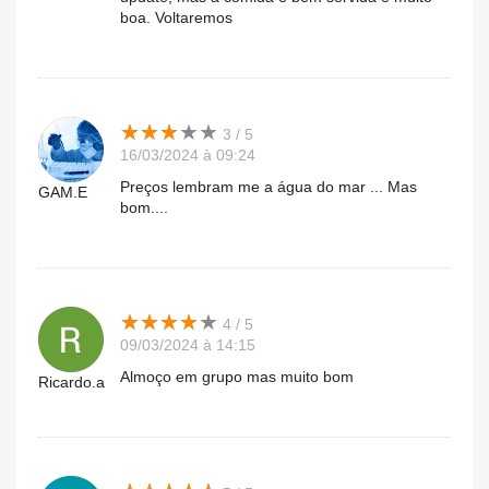
boa. Voltaremos
★
★
★
★
★
★
★
★
★
★
3 / 5
16/03/2024 à 09:24
Preços lembram me a água do mar ... Mas
GAM.E
bom....
★
★
★
★
★
★
★
★
★
★
4 / 5
09/03/2024 à 14:15
Almoço em grupo mas muito bom
Ricardo.a