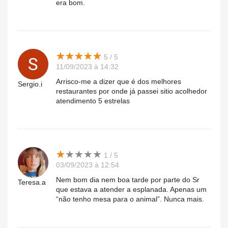
era bom.
★
★
★
★
★
★
★
★
★
★
5 / 5
11/09/2023 à 14:32
Arrisco-me a dizer que é dos melhores
Sergio.i
restaurantes por onde já passei sitio acolhedor
atendimento 5 estrelas
★
★
★
★
★
★
★
★
★
★
1 / 5
03/09/2023 à 12:54
Nem bom dia nem boa tarde por parte do Sr
Teresa.a
que estava a atender a esplanada. Apenas um
“não tenho mesa para o animal”. Nunca mais.