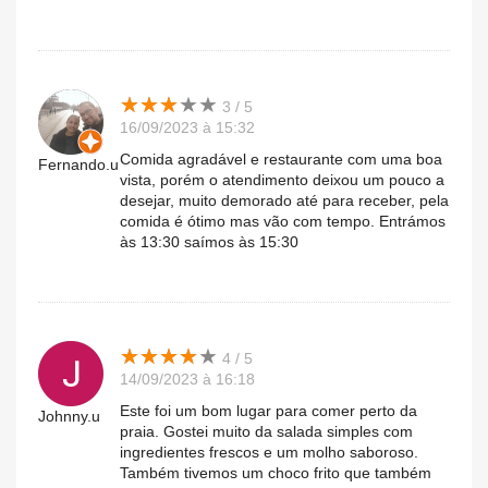
★
★
★
★
★
★
★
★
★
★
3 / 5
16/09/2023 à 15:32
Comida agradável e restaurante com uma boa
Fernando.u
vista, porém o atendimento deixou um pouco a
desejar, muito demorado até para receber, pela
comida é ótimo mas vão com tempo. Entrámos
às 13:30 saímos às 15:30
★
★
★
★
★
★
★
★
★
★
4 / 5
14/09/2023 à 16:18
Este foi um bom lugar para comer perto da
Johnny.u
praia. Gostei muito da salada simples com
ingredientes frescos e um molho saboroso.
Também tivemos um choco frito que também