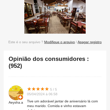
Este é o seu arquivo ?
Modifique o arquivo
/
Apagar registro
Opinião dos consumidores :
(952)
★
★
★
★
★
★
★
★
★
★
5 / 5
05/04/2024 à 06:58
Tive um adorável jantar de aniversário lá com
Aeysha.a
meu marido. Comida e vinho estavam