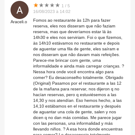
★
★
★
★
★
★
★
★
★
★
1 / 5
16/08/2023 à 14:02
Fomos ao restaurante às 12h para fazer
Araceli.o
reserva, eles nos disseram que não faziam
reserva, mas que deveríamos estar lá às
14h30 e eles nos serviriam. Foi o que fizemos,
às 14h10 estávamos no restaurante e depois
de aguentar uma fila de gente, eles saíram e
nos disseram que não davam mais refeições.
Parece-me brincar com gente, uma
informalidade e ainda mais carregar crianças. ?
Nessa hora onde você encontra algo para
comer? Eu desaconselho totalmente. Obrigado
(Original) Pasamos por el restaurante a las 12
de la mañana para reservar, nos dijeron q no
hacían reservas, pero q estuviésemos a las
14,30 y nos atendían. Eso hemos hecho, a las
14,10 estábamos en el restaurante y después
de aguantar una cola de gente, salen y nos
dicen q no dan más comidas. Me parece jugar
con las personas, una informalidad y más
llevando niños. ? A esa hora donde encuentras
para comer? Lo desaconsejo totalmente.