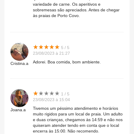
variedade de carne. Os aperitivos e
sobremesas são apreciados. Antes de chegar
às praias de Porto Covo.
★
★
★
★
★
★
★
★
★
★
5 / 5
23/08/2023 à 21:27
Adorei. Boa comida, bom ambiente.
Cristina.a
★
★
★
★
★
★
★
★
★
★
1 / 5
23/08/2023 à 15:04
Tivemos um péssimo atendimento e horários
Joana.a
muito rigidos para um local de praia. Um adulto
e duas crianças, chegamos às 14:59 e não nos
quiseram atender tendo em conta que o local
encerra às 15:00. Não recomendo.