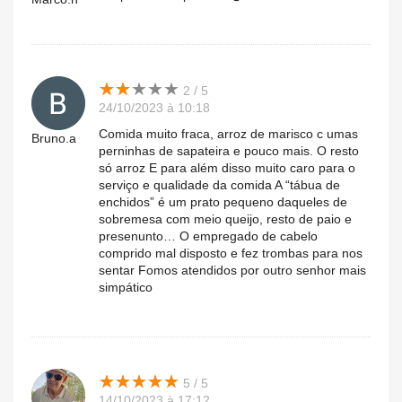
★
★
★
★
★
★
★
★
★
★
2 / 5
24/10/2023 à 10:18
Comida muito fraca, arroz de marisco c umas
Bruno.a
perninhas de sapateira e pouco mais. O resto
só arroz E para além disso muito caro para o
serviço e qualidade da comida A “tábua de
enchidos” é um prato pequeno daqueles de
sobremesa com meio queijo, resto de paio e
presenunto… O empregado de cabelo
comprido mal disposto e fez trombas para nos
sentar Fomos atendidos por outro senhor mais
simpático
★
★
★
★
★
★
★
★
★
★
5 / 5
14/10/2023 à 17:12