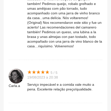
também! Pedimos queijo, robalo grelhado e
umas amêijoas com pão torrado, tudo
acompanhado com uma jarra de vinho branco
da casa...uma delícia. Nós voltaremos!
(Original) Nos recomendaron este sitio y fue un
acierto! Las recomendaciones del camarero
también! Pedimos un queso, una lubina a la
brasa y unas almejas con pan tostado, todo
acompañado con una jarra de vino blanco de la
casa…riquísimo. Volveremos!
★
★
★
★
★
★
★
★
★
★
5 / 5
19/08/2023 à 20:38
Serviço impecável e a comida vale muito a
Carla.a
pena. Excelente relação preço/qualidade.