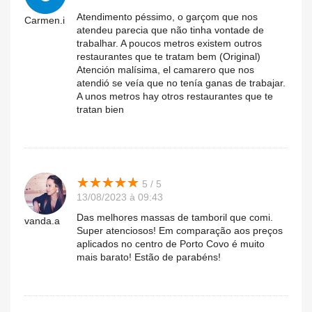
Atendimento péssimo, o garçom que nos
Carmen.i
atendeu parecia que não tinha vontade de
trabalhar. A poucos metros existem outros
restaurantes que te tratam bem (Original)
Atención malísima, el camarero que nos
atendió se veía que no tenía ganas de trabajar.
A unos metros hay otros restaurantes que te
tratan bien
★
★
★
★
★
★
★
★
★
★
5 / 5
13/08/2023 à 09:43
Das melhores massas de tamboril que comi.
vanda.a
Super atenciosos! Em comparação aos preços
aplicados no centro de Porto Covo é muito
mais barato! Estão de parabéns!