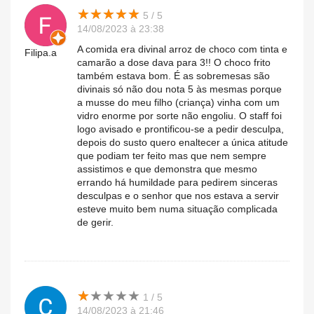
★
★
★
★
★
★
★
★
★
★
5 / 5
14/08/2023 à 23:38
A comida era divinal arroz de choco com tinta e
Filipa.a
camarão a dose dava para 3!! O choco frito
também estava bom. É as sobremesas são
divinais só não dou nota 5 às mesmas porque
a musse do meu filho (criança) vinha com um
vidro enorme por sorte não engoliu. O staff foi
logo avisado e prontificou-se a pedir desculpa,
depois do susto quero enaltecer a única atitude
que podiam ter feito mas que nem sempre
assistimos e que demonstra que mesmo
errando há humildade para pedirem sinceras
desculpas e o senhor que nos estava a servir
esteve muito bem numa situação complicada
de gerir.
★
★
★
★
★
★
★
★
★
★
1 / 5
14/08/2023 à 21:46