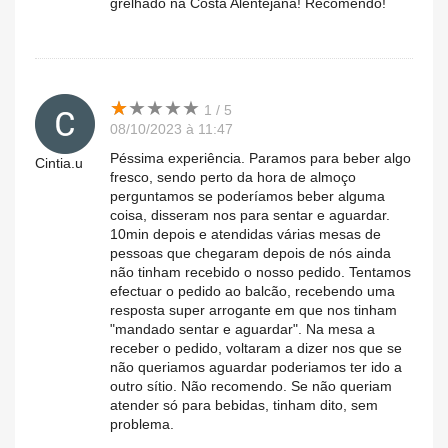
grelhado na Costa Alentejana! Recomendo!
★
★
★
★
★
★
★
★
★
★
1 / 5
08/10/2023 à 11:47
Péssima experiência. Paramos para beber algo
Cintia.u
fresco, sendo perto da hora de almoço
perguntamos se poderíamos beber alguma
coisa, disseram nos para sentar e aguardar.
10min depois e atendidas várias mesas de
pessoas que chegaram depois de nós ainda
não tinham recebido o nosso pedido. Tentamos
efectuar o pedido ao balcão, recebendo uma
resposta super arrogante em que nos tinham
"mandado sentar e aguardar". Na mesa a
receber o pedido, voltaram a dizer nos que se
não queriamos aguardar poderiamos ter ido a
outro sítio. Não recomendo. Se não queriam
atender só para bebidas, tinham dito, sem
problema.