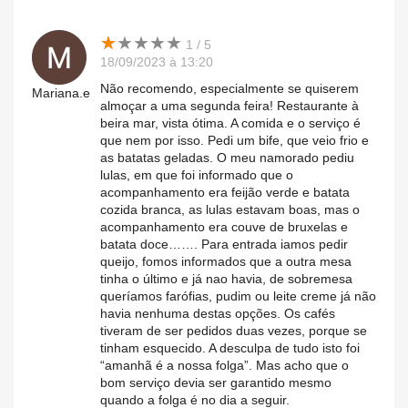
★
★
★
★
★
★
★
★
★
★
1 / 5
18/09/2023 à 13:20
Não recomendo, especialmente se quiserem
Mariana.e
almoçar a uma segunda feira! Restaurante à
beira mar, vista ótima. A comida e o serviço é
que nem por isso. Pedi um bife, que veio frio e
as batatas geladas. O meu namorado pediu
lulas, em que foi informado que o
acompanhamento era feijão verde e batata
cozida branca, as lulas estavam boas, mas o
acompanhamento era couve de bruxelas e
batata doce……. Para entrada iamos pedir
queijo, fomos informados que a outra mesa
tinha o último e já nao havia, de sobremesa
queríamos farófias, pudim ou leite creme já não
havia nenhuma destas opções. Os cafés
tiveram de ser pedidos duas vezes, porque se
tinham esquecido. A desculpa de tudo isto foi
“amanhã é a nossa folga”. Mas acho que o
bom serviço devia ser garantido mesmo
quando a folga é no dia a seguir.