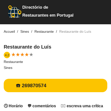
Directório de
Restaurantes em Portugal
Accueil
Sines
Restaurante
Restaurante do Luís
Restaurante do Luís
★
★
★
★
★
★
★
★
★
★
4.2
Restaurante
Sines
☎️ 269870574
🕓 Horário
💬 comentários
✍🏻 escreva uma crítica