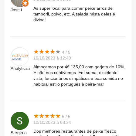
As super local para comer peixe arroz de
Jose.i
tamboril, polvo, etc. A salada mista deles é
divinal
★
★
★
★
★
★
★
★
★
★
4 / 5
10/10/2023 à 12:49
Almoçamos por 4€ 135,00 com gorjeta de 10%.
Analytics.i
E não nos contivemos. Em suma, excelente
vista, funcionários simpáticos e boa comida no
habitual estilo português à beira-mar
★
★
★
★
★
★
★
★
★
★
5 / 5
10/10/2023 à 08:24
Dos melhores restaurantes de peixe fresco
Sergio.o