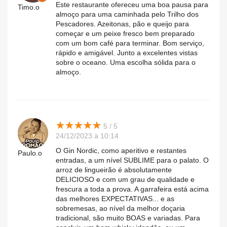
Este restaurante ofereceu uma boa pausa para
Timo.o
almoço para uma caminhada pelo Trilho dos
Pescadores. Azeitonas, pão e queijo para
começar e um peixe fresco bem preparado
com um bom café para terminar. Bom serviço,
rápido e amigável. Junto a excelentes vistas
sobre o oceano. Uma escolha sólida para o
almoço.
★
★
★
★
★
★
★
★
★
★
5 / 5
24/12/2023 à 10:14
O Gin Nordic, como aperitivo e restantes
Paulo.o
entradas, a um nível SUBLIME para o palato. O
arroz de lingueirão é absolutamente
DELICIOSO e com um grau de qualidade e
frescura a toda a prova. A garrafeira está acima
das melhores EXPECTATIVAS... e as
sobremesas, ao nível da melhor doçaria
tradicional, são muito BOAS e variadas. Para