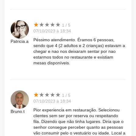
★
★
★
★
★
★
★
★
★
★
1 / 5
07/10/2023 à 18:34
Péssimo atendimento. Éramos 6 pessoas,
Patricia.a
sendo que 4 (2 adultos e 2 crianças) estavam a
chegar e nao nos deixaram sentar por nao
estarmos todos no restaurante e existiam
mesas disponíveis.
★
★
★
★
★
★
★
★
★
★
1 / 5
07/10/2023 à 18:34
Pior experiencia em restauração. Selecionou
Bruno.t
clientes sem ser por reserva ou respeitando
fila. Dizendo que não tinha lugares. Diria que o
senhor consegue perceber quanto as pessoas
vão consumir pelo o vestuário ou idade. Local a