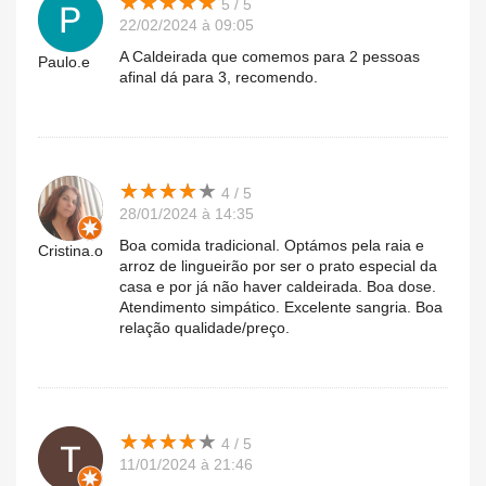
★
★
★
★
★
★
★
★
★
★
5 / 5
22/02/2024 à 09:05
A Caldeirada que comemos para 2 pessoas
Paulo.e
afinal dá para 3, recomendo.
★
★
★
★
★
★
★
★
★
★
4 / 5
28/01/2024 à 14:35
Boa comida tradicional. Optámos pela raia e
Cristina.o
arroz de lingueirão por ser o prato especial da
casa e por já não haver caldeirada. Boa dose.
Atendimento simpático. Excelente sangria. Boa
relação qualidade/preço.
★
★
★
★
★
★
★
★
★
★
4 / 5
11/01/2024 à 21:46