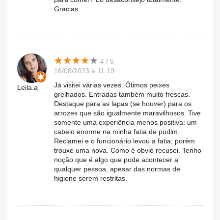
Gracias
★
★
★
★
★
★
★
★
★
★
4 / 5
16/08/2023 à 11:19
Já visitei várias vezes. Ótimos peixes
Leila.a
grelhados. Entradas também muito frescas.
Destaque para as lapas (se houver) para os
arrozes que são igualmente maravilhosos. Tive
somente uma experiência menos positiva: um
cabelo enorme na minha fatia de pudim.
Reclamei e o funcionário levou a fatia; porém
trouxe uma nova. Como é obvio recusei. Tenho
noção que é algo que pode acontecer a
qualquer pessoa, apesar das normas de
higiene serem restritas.