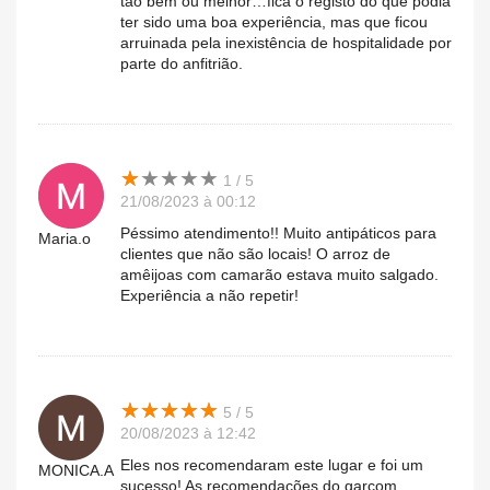
tão bem ou melhor…fica o registo do que podia
ter sido uma boa experiência, mas que ficou
arruinada pela inexistência de hospitalidade por
parte do anfitrião.
★
★
★
★
★
★
★
★
★
★
1 / 5
21/08/2023 à 00:12
Péssimo atendimento!! Muito antipáticos para
Maria.o
clientes que não são locais! O arroz de
amêijoas com camarão estava muito salgado.
Experiência a não repetir!
★
★
★
★
★
★
★
★
★
★
5 / 5
20/08/2023 à 12:42
Eles nos recomendaram este lugar e foi um
MONICA.A
sucesso! As recomendações do garçom