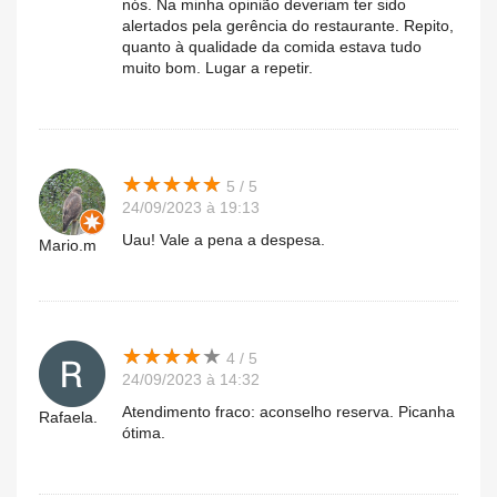
nós. Na minha opinião deveriam ter sido
alertados pela gerência do restaurante. Repito,
quanto à qualidade da comida estava tudo
muito bom. Lugar a repetir.
★
★
★
★
★
★
★
★
★
★
5 / 5
24/09/2023 à 19:13
Uau! Vale a pena a despesa.
Mario.m
★
★
★
★
★
★
★
★
★
★
4 / 5
24/09/2023 à 14:32
Atendimento fraco: aconselho reserva. Picanha
Rafaela.
ótima.