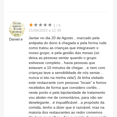
★
★
★
★
★
★
★
★
★
★
1 / 5
21/08/2023 à 12:39
Jantar no dia 20 de Agosto…marcado pela
Daniel.e
antipatia do dono à chegada e pela forma rude
como tratou as crianças que integravam o
nosso grupo, e pela gestão das mesas (só
deixa as pessoas sentar quando o grupo
estivesse completo…havia pessoas que
estavam a 10 minutos de chegar…e nem com
crianças teve a sensibilidade de nós sentar…
nunca vi isto na minha vida!) Já tinha visitado
este restaurante com pessoas “locais” e fomos
recebidos de forma que considero cortês…
neste ponto e pela bipolaridade de tratamento
vou abster-me de comentários, para não ser
deselegante…é inqualificável…a propósito da
comida, tenho a dizer que é razoável, mas na
maioria dos restaurantes ao redor comemos