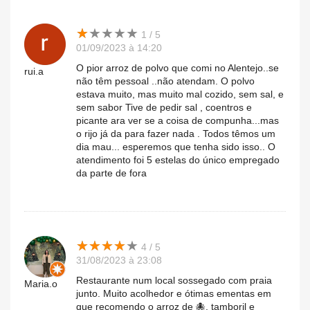
★
★
★
★
★
★
★
★
★
★
1 / 5
01/09/2023 à 14:20
O pior arroz de polvo que comi no Alentejo..se
rui.a
não têm pessoal ..não atendam. O polvo
estava muito, mas muito mal cozido, sem sal, e
sem sabor Tive de pedir sal , coentros e
picante ara ver se a coisa de compunha...mas
o rijo já da para fazer nada . Todos têmos um
dia mau... esperemos que tenha sido isso.. O
atendimento foi 5 estelas do único empregado
da parte de fora
★
★
★
★
★
★
★
★
★
★
4 / 5
31/08/2023 à 23:08
Restaurante num local sossegado com praia
Maria.o
junto. Muito acolhedor e ótimas ementas em
que recomendo o arroz de 🐙, tamboril e