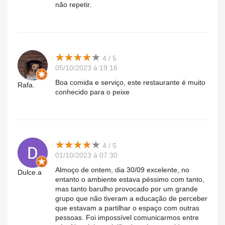
não repetir.
★
★
★
★
★
★
★
★
★
★
4 / 5
05/10/2023 à 19:16
Boa comida e serviço, este restaurante é muito
Rafa.
conhecido para o peixe
★
★
★
★
★
★
★
★
★
★
4 / 5
01/10/2023 à 07:30
Almoço de ontem, dia 30/09 excelente, no
Dulce.a
entanto o ambiente estava péssimo com tanto,
mas tanto barulho provocado por um grande
grupo que não tiveram a educação de perceber
que estavam a partilhar o espaço com outras
pessoas. Foi impossível comunicarmos entre