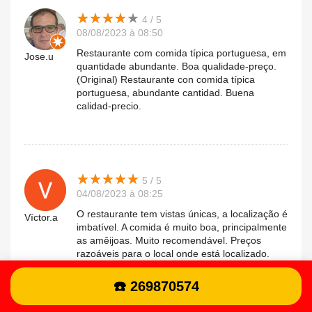
★
★
★
★
★
★
★
★
★
★
4 / 5
08/08/2023 à 08:50
Restaurante com comida típica portuguesa, em
Jose.u
quantidade abundante. Boa qualidade-preço.
(Original) Restaurante con comida típica
portuguesa, abundante cantidad. Buena
calidad-precio.
★
★
★
★
★
★
★
★
★
★
5 / 5
04/08/2023 à 08:25
O restaurante tem vistas únicas, a localização é
Víctor.a
imbatível. A comida é muito boa, principalmente
as amêijoas. Muito recomendável. Preços
razoáveis ​​para o local onde está localizado.
(Original) El restaurante tiene unas vistas
únicas, la localización es inmejorable. La
☎️ 269870574
comida está muy buena, en espacial las
almejas. Muy recomendable. Precios