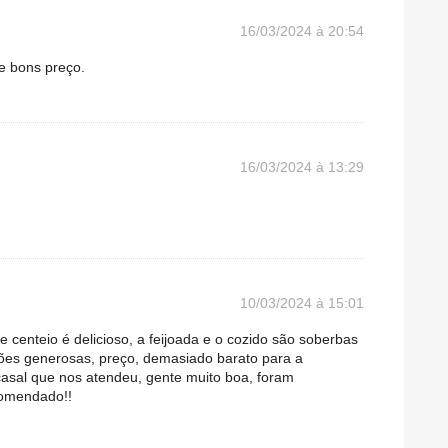
16/03/2024 à 20:54
e bons preço.
16/03/2024 à 13:29
10/03/2024 à 15:01
de centeio é delicioso, a feijoada e o cozido são soberbas
ções generosas, preço, demasiado barato para a
asal que nos atendeu, gente muito boa, foram
comendado!!