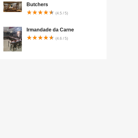
Butchers
★
★
★
★
★
★
★
★
★
★
(4.5 / 5)
Irmandade da Carne
★
★
★
★
★
★
★
★
★
★
(4.6 / 5)