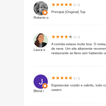
★
★
★
★
★
★
★
★
★
★
5 / 5
Principal (Original) Top
Roberto.o
★
★
★
★
★
★
★
★
★
★
4 / 5
A comida estava muito boa. O resta
de neve. Um site altamente recomen
Laura.o
restaurante se lleno aún habiendo 
★
★
★
★
★
★
★
★
★
★
5 / 5
Espetacular cozido e cabrito, tudo c
casero
Blond.i