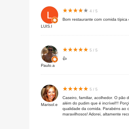
★
★
★
★
★
★
★
★
★
★
4 / 5
Bom restaurante com comida típica 
LUIS.I
★
★
★
★
★
★
★
★
★
★
5 / 5
👍
Paulo.a
★
★
★
★
★
★
★
★
★
★
5 / 5
Caseiro, familiar, acolhedor. O pão 
além do pudim que é incrível!!! Por
Marisol.e
qualidade da comida. Parabéns ao c
maravilhosos! Adorei, altamente re