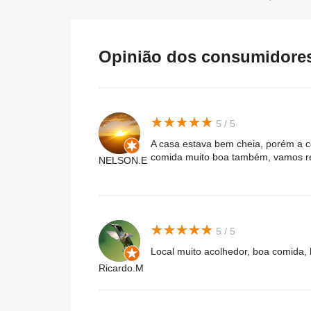
Opinião dos consumidores 
★
★
★
★
★
★
★
★
★
★
5 / 5
A casa estava bem cheia, porém a c
comida muito boa também, vamos re
NELSON.E
★
★
★
★
★
★
★
★
★
★
5 / 5
Local muito acolhedor, boa comida,
Ricardo.M