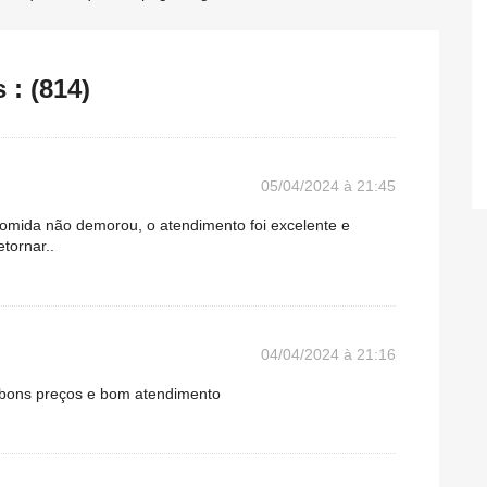
: (814)
05/04/2024 à 21:45
omida não demorou, o atendimento foi excelente e
tornar..
04/04/2024 à 21:16
 bons preços e bom atendimento