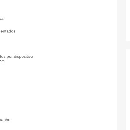
sa
sentados
os por dispositivo
NFC
 banho