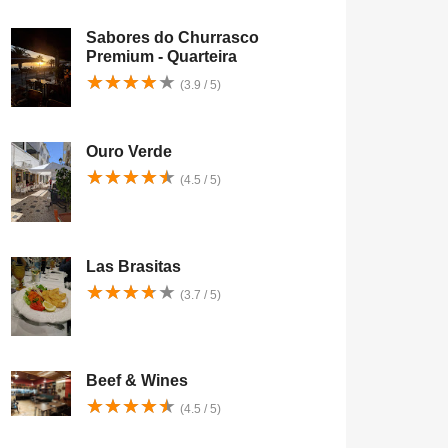
Sabores do Churrasco
Premium - Quarteira
★
★
★
★
★
★
★
★
★
★
(3.9 / 5)
Ouro Verde
★
★
★
★
★
★
★
★
★
★
(4.5 / 5)
Las Brasitas
★
★
★
★
★
★
★
★
★
★
(3.7 / 5)
Beef & Wines
★
★
★
★
★
★
★
★
★
★
(4.5 / 5)