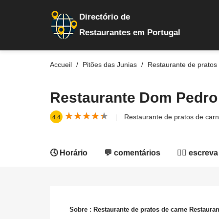
Directório de
Restaurantes em Portugal
Accueil
Pitões das Junias
Restaurante de pratos
Restaurante Dom Pedro
★
★
★
★
★
★
★
★
★
★
Restaurante de pratos de car
4.4
🕓 Horário
💬 comentários
✍🏻 escreva
Sobre : Restaurante de pratos de carne Restaura