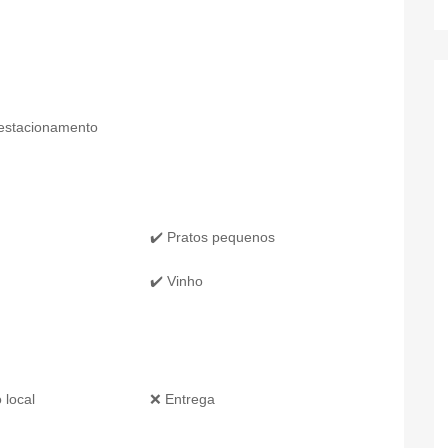
 estacionamento
✔️ Pratos pequenos
✔️ Vinho
 local
❌ Entrega