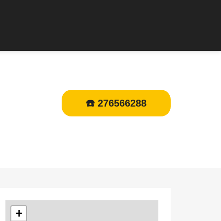
☎️ 276566288
+