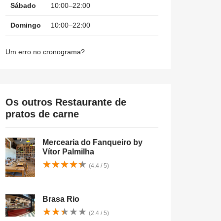
Sábado
10:00–22:00
Domingo
10:00–22:00
Um erro no cronograma?
Os outros Restaurante de
pratos de carne
Mercearia do Fanqueiro by
Vítor Palmilha
★
★
★
★
★
★
★
★
★
★
(4.4 / 5)
Brasa Rio
★
★
★
★
★
★
★
★
★
★
(2.4 / 5)