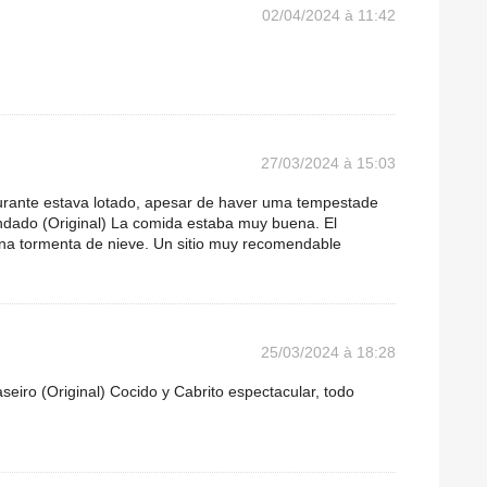
02/04/2024 à 11:42
27/03/2024 à 15:03
urante estava lotado, apesar de haver uma tempestade
dado (Original) La comida estaba muy buena. El
una tormenta de nieve. Un sitio muy recomendable
25/03/2024 à 18:28
aseiro (Original) Cocido y Cabrito espectacular, todo