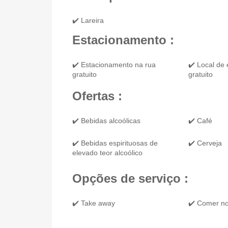
✔️ Lareira
Estacionamento :
✔️ Estacionamento na rua
✔️ Local de
gratuito
gratuito
Ofertas :
✔️ Bebidas alcoólicas
✔️ Café
✔️ Bebidas espirituosas de
✔️ Cerveja
elevado teor alcoólico
Opções de serviço :
✔️ Take away
✔️ Comer no