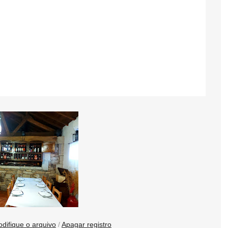
difique o arquivo
/
Apagar registro