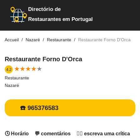
Directório de
Restaurantes em Portugal
Accueil
Nazaré
Restaurante
Restaurante Forno D'Orca
Restaurante Forno D'Orca
★
★
★
★
★
★
★
★
★
★
4.2
Restaurante
Nazaré
☎️ 965376583
🕓 Horário
💬 comentários
✍🏻 escreva uma crítica