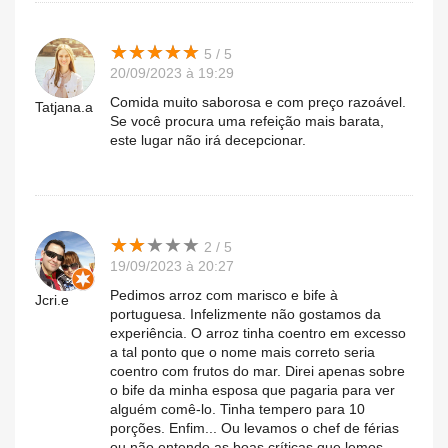
★
★
★
★
★
★
★
★
★
★
5 / 5
20/09/2023 à 19:29
Comida muito saborosa e com preço razoável.
Tatjana.a
Se você procura uma refeição mais barata,
este lugar não irá decepcionar.
★
★
★
★
★
★
★
★
★
★
2 / 5
19/09/2023 à 20:27
Pedimos arroz com marisco e bife à
Jcri.e
portuguesa. Infelizmente não gostamos da
experiência. O arroz tinha coentro em excesso
a tal ponto que o nome mais correto seria
coentro com frutos do mar. Direi apenas sobre
o bife da minha esposa que pagaria para ver
alguém comê-lo. Tinha tempero para 10
porções. Enfim... Ou levamos o chef de férias
ou não entendo as boas críticas que lemos.