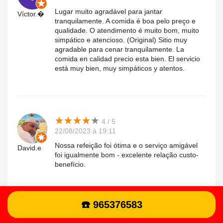
Lugar muito agradável para jantar
Víctor.�
tranquilamente. A comida é boa pelo preço e
qualidade. O atendimento é muito bom, muito
simpático e atencioso. (Original) Sitio muy
agradable para cenar tranquilamente. La
comida en calidad precio esta bien. El servicio
está muy bien, muy simpáticos y atentos.
★
★
★
★
★
★
★
★
★
★
4 / 5
22/08/2023 à 19:11
Nossa refeição foi ótima e o serviço amigável
David.e
foi igualmente bom - excelente relação custo-
benefício.
☎️ 965376583
★
★
★
★
★
★
★
★
★
★
2 / 5