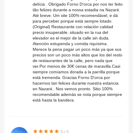
delícia . Obrigado Forno D'orca por nos ter feito
tão felizes durante a nossa estadia na Nazaré.
Até breve. Um site 100% recomendável, e dá
para perceber porque está sempre lotado.
(Original) Restaurante con relación calidad
precio insuperable..situado en la rua del
elevador es el mejor de la calle sin duda.
Atención estupenda y comida riquísima.
Merece la pena pagar un poco más ya que sus
precios son un poco más altos que los del resto
de restaurantes de la calle, pero nada que
ver.Por menos de 30€ cenas de maravilla.Casi
siempre comíamos dorada a la parrilla porque
está tremenda. Gracias Forno D'orca por
hacernos tan felices durante nuestra estancia
en Nazaré.. Nos vemos pronto. Sitio 100%
recomendable además se nota porque siempre
está hasta la bandera.
★
★
★
★
★
★
★
★
★
★
5 / 5