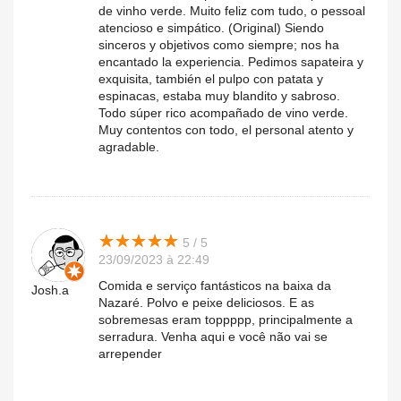
de vinho verde. Muito feliz com tudo, o pessoal
atencioso e simpático. (Original) Siendo
sinceros y objetivos como siempre; nos ha
encantado la experiencia. Pedimos sapateira y
exquisita, también el pulpo con patata y
espinacas, estaba muy blandito y sabroso.
Todo súper rico acompañado de vino verde.
Muy contentos con todo, el personal atento y
agradable.
★
★
★
★
★
★
★
★
★
★
5 / 5
23/09/2023 à 22:49
Comida e serviço fantásticos na baixa da
Josh.a
Nazaré. Polvo e peixe deliciosos. E as
sobremesas eram toppppp, principalmente a
serradura. Venha aqui e você não vai se
arrepender