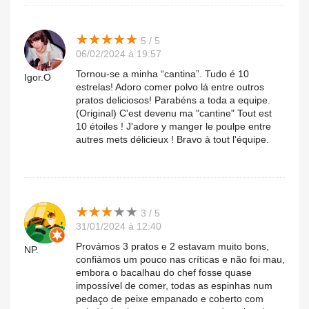
★
★
★
★
★
★
★
★
★
★
5 / 5
06/02/2024 à 19:57
Tornou-se a minha “cantina”. Tudo é 10
Igor.O
estrelas! Adoro comer polvo lá entre outros
pratos deliciosos! Parabéns a toda a equipe.
(Original) C'est devenu ma "cantine" Tout est
10 étoiles ! J'adore y manger le poulpe entre
autres mets délicieux ! Bravo à tout l'équipe.
★
★
★
★
★
★
★
★
★
★
3 / 5
31/01/2024 à 12:40
Provámos 3 pratos e 2 estavam muito bons,
NP.
confiámos um pouco nas críticas e não foi mau,
embora o bacalhau do chef fosse quase
impossível de comer, todas as espinhas num
pedaço de peixe empanado e coberto com