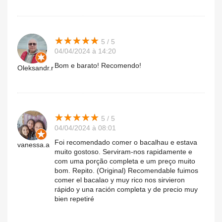
★
★
★
★
★
★
★
★
★
★
5 / 5
04/04/2024 à 14:20
Bom e barato! Recomendo!
Oleksandr.r
★
★
★
★
★
★
★
★
★
★
5 / 5
04/04/2024 à 08:01
Foi recomendado comer o bacalhau e estava
vanessa.a
muito gostoso. Serviram-nos rapidamente e
com uma porção completa e um preço muito
bom. Repito. (Original) Recomendable fuimos
comer el bacalao y muy rico nos sirvieron
rápido y una ración completa y de precio muy
bien repetiré