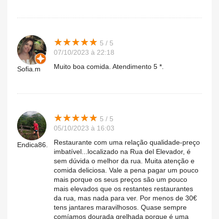
★
★
★
★
★
★
★
★
★
★
5 / 5
07/10/2023 à 22:18
Muito boa comida. Atendimento 5 *.
Sofia.m
★
★
★
★
★
★
★
★
★
★
5 / 5
05/10/2023 à 16:03
Restaurante com uma relação qualidade-preço
Endica86.
imbatível...localizado na Rua del Elevador, é
sem dúvida o melhor da rua. Muita atenção e
comida deliciosa. Vale a pena pagar um pouco
mais porque os seus preços são um pouco
mais elevados que os restantes restaurantes
da rua, mas nada para ver. Por menos de 30€
tens jantares maravilhosos. Quase sempre
comíamos dourada grelhada porque é uma