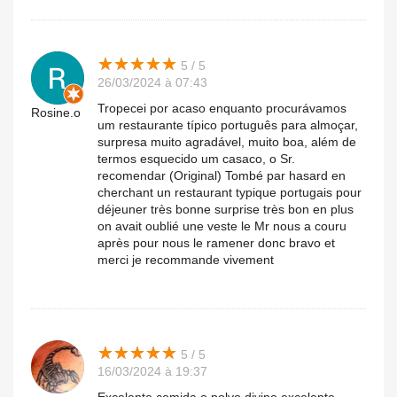
★
★
★
★
★
★
★
★
★
★
5 / 5
26/03/2024 à 07:43
Tropecei por acaso enquanto procurávamos
Rosine.o
um restaurante típico português para almoçar,
surpresa muito agradável, muito boa, além de
termos esquecido um casaco, o Sr.
recomendar (Original) Tombé par hasard en
cherchant un restaurant typique portugais pour
déjeuner très bonne surprise très bon en plus
on avait oublié une veste le Mr nous a couru
après pour nous le ramener donc bravo et
merci je recommande vivement
★
★
★
★
★
★
★
★
★
★
5 / 5
16/03/2024 à 19:37