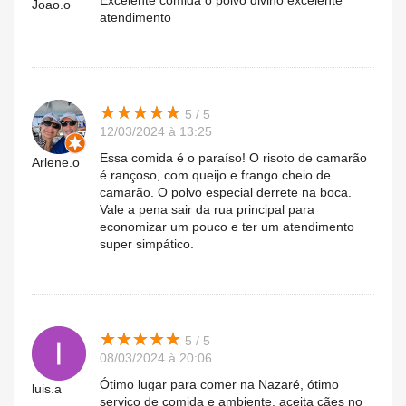
Excelente comida o polvo divino excelente
Joao.o
atendimento
★
★
★
★
★
★
★
★
★
★
5 / 5
12/03/2024 à 13:25
Essa comida é o paraíso! O risoto de camarão
Arlene.o
é rançoso, com queijo e frango cheio de
camarão. O polvo especial derrete na boca.
Vale a pena sair da rua principal para
economizar um pouco e ter um atendimento
super simpático.
★
★
★
★
★
★
★
★
★
★
5 / 5
08/03/2024 à 20:06
Ótimo lugar para comer na Nazaré, ótimo
luis.a
serviço de comida e ambiente, aceita cães no