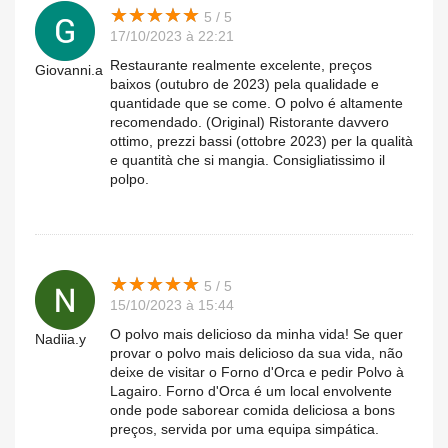
★
★
★
★
★
★
★
★
★
★
5 / 5
17/10/2023 à 22:21
Restaurante realmente excelente, preços
Giovanni.a
baixos (outubro de 2023) pela qualidade e
quantidade que se come. O polvo é altamente
recomendado. (Original) Ristorante davvero
ottimo, prezzi bassi (ottobre 2023) per la qualità
e quantità che si mangia. Consigliatissimo il
polpo.
★
★
★
★
★
★
★
★
★
★
5 / 5
15/10/2023 à 15:44
O polvo mais delicioso da minha vida! Se quer
Nadiia.y
provar o polvo mais delicioso da sua vida, não
deixe de visitar o Forno d'Orca e pedir Polvo à
Lagairo. Forno d'Orca é um local envolvente
onde pode saborear comida deliciosa a bons
preços, servida por uma equipa simpática.