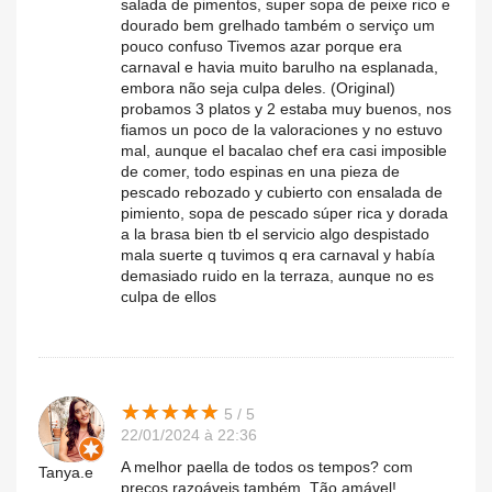
salada de pimentos, super sopa de peixe rico e
dourado bem grelhado também o serviço um
pouco confuso Tivemos azar porque era
carnaval e havia muito barulho na esplanada,
embora não seja culpa deles. (Original)
probamos 3 platos y 2 estaba muy buenos, nos
fiamos un poco de la valoraciones y no estuvo
mal, aunque el bacalao chef era casi imposible
de comer, todo espinas en una pieza de
pescado rebozado y cubierto con ensalada de
pimiento, sopa de pescado súper rica y dorada
a la brasa bien tb el servicio algo despistado
mala suerte q tuvimos q era carnaval y había
demasiado ruido en la terraza, aunque no es
culpa de ellos
★
★
★
★
★
★
★
★
★
★
5 / 5
22/01/2024 à 22:36
A melhor paella de todos os tempos? com
Tanya.e
preços razoáveis ​​​​também. Tão amável!