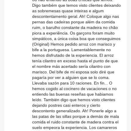
Digo também que temos visto clientes deixando
as sobremesas quase inteiras e algum
descontentamento geral. Ah! Coloque algo nas
pernas das cadeiras porque além da comida
ruim, o barulho constante da madeira no chão
piora a experiência. Os garçons foram muito
simpáticos, a única coisa boa que conseguimos
(Original) Hemos pedido arroz con marisco y
bife a la portuguesa. Lamentablemente no
hemos disfrutado de la experiencia. El arroz
tenía cilantro en exceso hasta el punto de que
el nombre más acertado sería cilantro con
marisco. Del bife de mi esposa solo diré que
pagaría por ver a alguien que se lo coma.
Llevaba sazón para 10 raciones. En fin... O
hemos cogido al cocinero de vacaciones o no
entiendo las buenas reseñas que habiamos
leído. También digo que hemos visto clientes
dejando postres casi enteros y cierto
descontento generalizado. Ah! Ponerle algo a
las patas de las sillas porque a demás de mala
comida el ruido constante de madera contra el
suelo empeora la experiencia. Los camareros