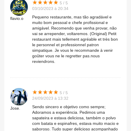
★
★
★
★
★
★
★
★
★
★
5 / 5
03/10/2023 à 20:34
Pequeno restaurante, mas tão agradável e
flavio.o
muito bom pessoal e chefe profissional e
amigável. Recomendo que venha provar, não
vai se arrepender, voltaremos. (Original) Petit
restaurant mais tellement agréable et très bon
le personnel et professionnel patron
simpatique. Je vous le recommande à venir
goûter vous ne le regretter pas.nous
reviendrons.
★
★
★
★
★
★
★
★
★
★
5 / 5
24/09/2023 à 13:32
Sendo sincero e objetivo como sempre;
Jose.
Adoramos a experiência. Pedimos uma
sapateira e estava deliciosa, também o polvo
com batata e espinafres, estava muito macio e
saboroso. Tudo super delicioso acompanhado