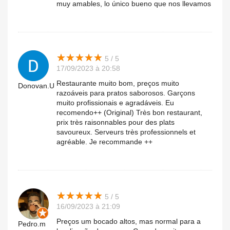
muy amables, lo único bueno que nos llevamos
★
★
★
★
★
★
★
★
★
★
5 / 5
17/09/2023 à 20:58
Restaurante muito bom, preços muito
Donovan.U
razoáveis ​​para pratos saborosos. Garçons
muito profissionais e agradáveis. Eu
recomendo++ (Original) Très bon restaurant,
prix très raisonnables pour des plats
savoureux. Serveurs très professionnels et
agréable. Je recommande ++
★
★
★
★
★
★
★
★
★
★
5 / 5
16/09/2023 à 21:09
Preços um bocado altos, mas normal para a
Pedro.m