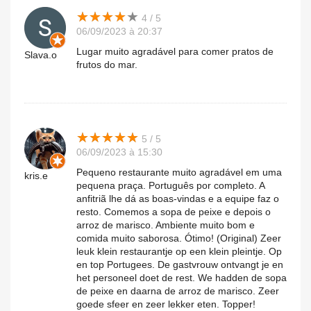
★
★
★
★
★
★
★
★
★
★
4 / 5
06/09/2023 à 20:37
Lugar muito agradável para comer pratos de
Slava.o
frutos do mar.
★
★
★
★
★
★
★
★
★
★
5 / 5
06/09/2023 à 15:30
Pequeno restaurante muito agradável em uma
kris.e
pequena praça. Português por completo. A
anfitriã lhe dá as boas-vindas e a equipe faz o
resto. Comemos a sopa de peixe e depois o
arroz de marisco. Ambiente muito bom e
comida muito saborosa. Ótimo! (Original) Zeer
leuk klein restaurantje op een klein pleintje. Op
en top Portugees. De gastvrouw ontvangt je en
het personeel doet de rest. We hadden de sopa
de peixe en daarna de arroz de marisco. Zeer
goede sfeer en zeer lekker eten. Topper!