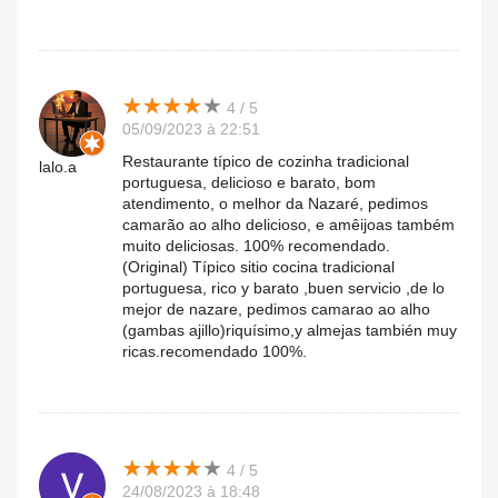
★
★
★
★
★
★
★
★
★
★
4 / 5
05/09/2023 à 22:51
Restaurante típico de cozinha tradicional
lalo.a
portuguesa, delicioso e barato, bom
atendimento, o melhor da Nazaré, pedimos
camarão ao alho delicioso, e amêijoas também
muito deliciosas. 100% recomendado.
(Original) Típico sitio cocina tradicional
portuguesa, rico y barato ,buen servicio ,de lo
mejor de nazare, pedimos camarao ao alho
(gambas ajillo)riquísimo,y almejas también muy
ricas.recomendado 100%.
★
★
★
★
★
★
★
★
★
★
4 / 5
24/08/2023 à 18:48