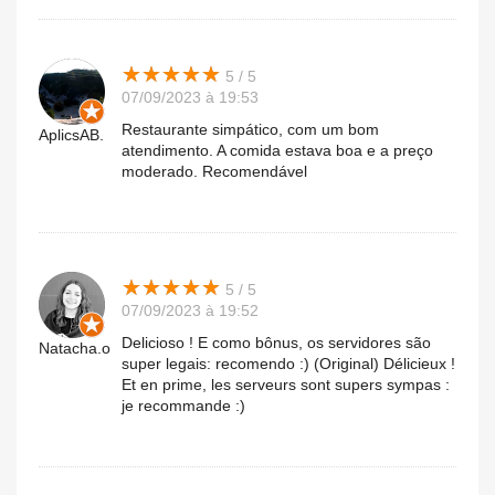
★
★
★
★
★
★
★
★
★
★
5 / 5
07/09/2023 à 19:53
Restaurante simpático, com um bom
AplicsAB.
atendimento. A comida estava boa e a preço
moderado. Recomendável
★
★
★
★
★
★
★
★
★
★
5 / 5
07/09/2023 à 19:52
Delicioso ! E como bônus, os servidores são
Natacha.o
super legais: recomendo :) (Original) Délicieux !
Et en prime, les serveurs sont supers sympas :
je recommande :)