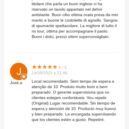
titolare che parla un buon inglese ci ha
riservato un tavolo appartato nel dehor
antistante. Buon cibo ottima orata presa da mio
marito e buone le costolette di agnello. Sangria
di spumante spettacolare. La migliore di tutto il
ns tour, ottima per accompagnare il pasto.
Buoni i dolci, prezzi ottimi superconsigliato.
★
★
★
★
★
★
★
★
★
★
5 / 5
14/09/2023 à 21:46
Local recomendado. Sem tempo de espera e
José.a
atenção de 10. Produto muito bom e bem
preparado. O gerente supervisiona que os
clientes estejam confortáveis. Vou repetir.
(Original) Lugar recomendable. Sin tiempo de
espera y atención de 10. Producto muy bueno
y bien preparado. La encargada supervisando
que los clientes estén a gusto. Repetiré.