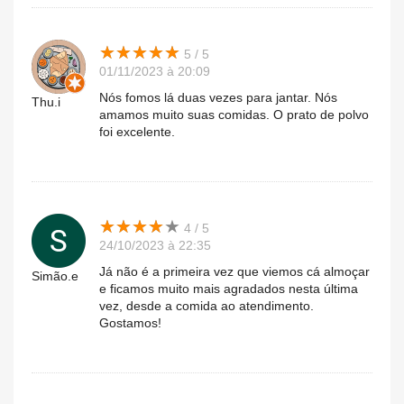
★
★
★
★
★
★
★
★
★
★
5 / 5
01/11/2023 à 20:09
Nós fomos lá duas vezes para jantar. Nós
Thu.i
amamos muito suas comidas. O prato de polvo
foi excelente.
★
★
★
★
★
★
★
★
★
★
4 / 5
24/10/2023 à 22:35
Já não é a primeira vez que viemos cá almoçar
Simão.e
e ficamos muito mais agradados nesta última
vez, desde a comida ao atendimento.
Gostamos!