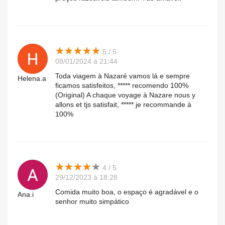
★
★
★
★
★
★
★
★
★
★
5 / 5
08/01/2024 à 21:44
Toda viagem à Nazaré vamos lá e sempre
Helena.a
ficamos satisfeitos, ***** recomendo 100%
(Original) A chaque voyage à Nazare nous y
allons et tjs satisfait, ***** je recommande à
100%
★
★
★
★
★
★
★
★
★
★
4 / 5
29/12/2023 à 18:28
Comida muito boa, o espaço é agradável e o
Ana.i
senhor muito simpático