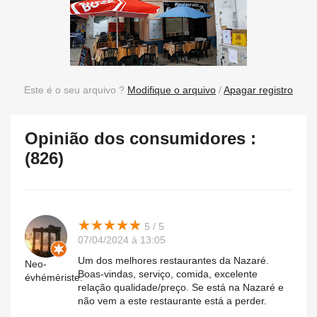
Este é o seu arquivo ?
Modifique o arquivo
/
Apagar registro
Opinião dos consumidores :
(826)
★
★
★
★
★
★
★
★
★
★
5 / 5
07/04/2024 à 13:05
Um dos melhores restaurantes da Nazaré.
Neo-
Boas-vindas, serviço, comida, excelente
évhémèriste.
relação qualidade/preço. Se está na Nazaré e
não vem a este restaurante está a perder.