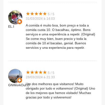
★
★
★
★
★
★
★
★
★
★
5 / 5
31/03/2024 à 14:03
A comida é muito boa, bom preço e toda a
EL.I
comida custa 10. O bacalhau, óptimo. Bons
serviços e uma experiência a repetir. (Original)
Se come muy bien, buen precio y toda la
comida de 10.el bacalao, genial. Buenos
servicios y una experiencia para repetir.
★
★
★
★
★
★
★
★
★
★
5 / 5
28/03/2024 à 21:33
Um dos melhores que visitamos! Muito
GNWorkOut.D
obrigado por tudo e voltaremos! (Original) Uno
de los mejores que hemos visitado! Muchas
gracias por todo y volveremos!