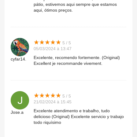
pátio, estivemos aqui sempre que estamos
aqui, ótimos preços.
★
★
★
★
★
★
★
★
★
★
5 / 5
05/03/2024 à 13:47
Excelente, recomendo fortemente. (Original)
cyfar14.
Excellent je recommande vivement.
★
★
★
★
★
★
★
★
★
★
5 / 5
21/02/2024 à 15:45
Excelente atendimento e trabalho, tudo
Jose.a
delicioso (Original) Excelente servicio y trabajo
todo riquísimo