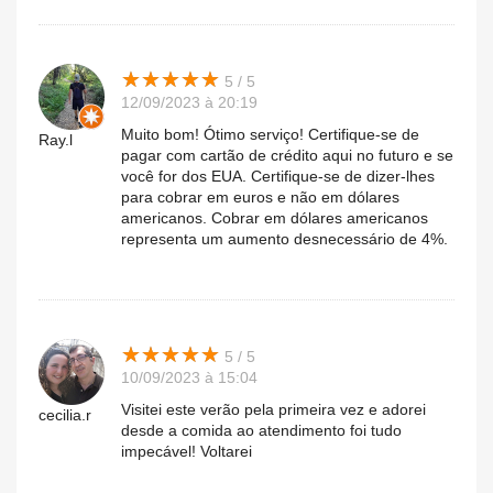
★
★
★
★
★
★
★
★
★
★
5 / 5
12/09/2023 à 20:19
Muito bom! Ótimo serviço! Certifique-se de
Ray.l
pagar com cartão de crédito aqui no futuro e se
você for dos EUA. Certifique-se de dizer-lhes
para cobrar em euros e não em dólares
americanos. Cobrar em dólares americanos
representa um aumento desnecessário de 4%.
★
★
★
★
★
★
★
★
★
★
5 / 5
10/09/2023 à 15:04
Visitei este verão pela primeira vez e adorei
cecilia.r
desde a comida ao atendimento foi tudo
impecável! Voltarei