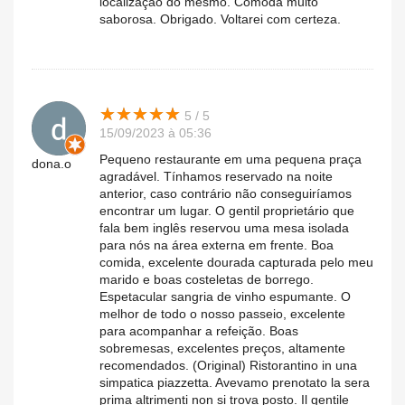
localização do mesmo. Comoda muito
saborosa. Obrigado. Voltarei com certeza.
★
★
★
★
★
★
★
★
★
★
5 / 5
15/09/2023 à 05:36
Pequeno restaurante em uma pequena praça
dona.o
agradável. Tínhamos reservado na noite
anterior, caso contrário não conseguiríamos
encontrar um lugar. O gentil proprietário que
fala bem inglês reservou uma mesa isolada
para nós na área externa em frente. Boa
comida, excelente dourada capturada pelo meu
marido e boas costeletas de borrego.
Espetacular sangria de vinho espumante. O
melhor de todo o nosso passeio, excelente
para acompanhar a refeição. Boas
sobremesas, excelentes preços, altamente
recomendados. (Original) Ristorantino in una
simpatica piazzetta. Avevamo prenotato la sera
prima altrimenti non si trova posto. Il gentile