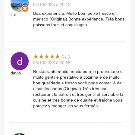
04/10/2023 à 20:13
Boa experiencia. Muito bom peixe fresco e
L.e
marisco (Original) Bonne expérience. Très bons
poissons frais et coquillages
★
★
★
★
★
★
★
★
★
★
5 / 5
03/10/2023 à 20:55
Restaurante muito, muito bom, o proprietário e
dav.o
muito gentil e prestativo a cozinha e de muito
boa qualidade e fresco você pode comer lá de
olhos fechados (Original) Très très bon
restaurant le patron et très gentil et serviable la
cuisine et très bonne de qualité et fraîche vous
pouvez y manger les yeux fermés