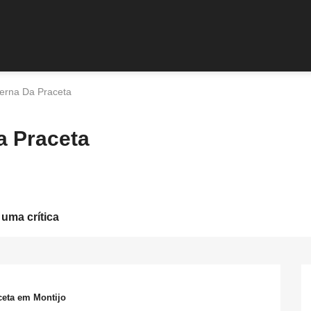
erna Da Praceta
a Praceta
 uma crítica
ceta em Montijo