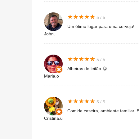
★
★
★
★
★
★
★
★
★
★
5 / 5
Um ótimo lugar para uma cerveja!
John.
★
★
★
★
★
★
★
★
★
★
5 / 5
Alheiras de leitão 😋
Maria.o
★
★
★
★
★
★
★
★
★
★
5 / 5
Comida caseira, ambiente familiar. 
Cristina.u