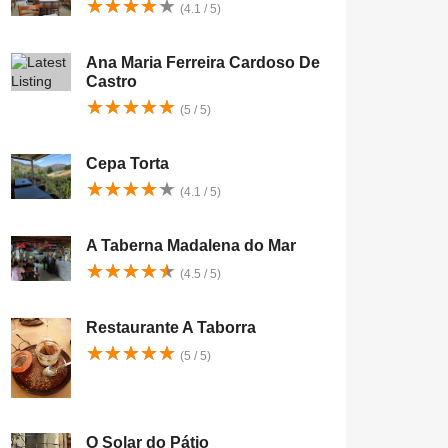
★
★
★
★
★
★
★
★
★
★
(4.1 / 5)
Ana Maria Ferreira Cardoso De
Castro
★
★
★
★
★
★
★
★
★
★
(5 / 5)
Cepa Torta
★
★
★
★
★
★
★
★
★
★
(4.1 / 5)
A Taberna Madalena do Mar
★
★
★
★
★
★
★
★
★
★
(4.5 / 5)
Restaurante A Taborra
★
★
★
★
★
★
★
★
★
★
(5 / 5)
O Solar do Pátio