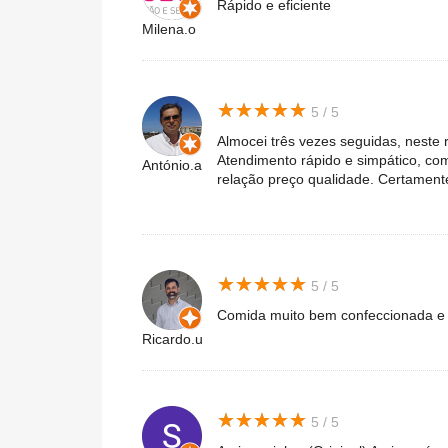
Rápido e eficiente
Milena.o
★
★
★
★
★
★
★
★
★
★
5 / 5
Almocei três vezes seguidas, neste r
Atendimento rápido e simpático, co
António.a
relação preço qualidade. Certament
★
★
★
★
★
★
★
★
★
★
5 / 5
Comida muito bem confeccionada e 
Ricardo.u
★
★
★
★
★
★
★
★
★
★
5 / 5