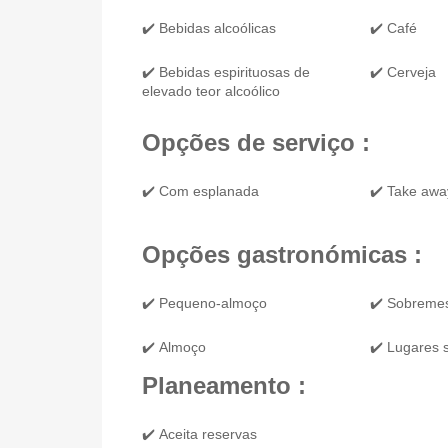
✔️ Bebidas alcoólicas
✔️ Café
✔️ Bebidas espirituosas de
✔️ Cerveja
elevado teor alcoólico
Opções de serviço :
✔️ Com esplanada
✔️ Take awa
Opções gastronómicas :
✔️ Pequeno-almoço
✔️ Sobreme
✔️ Almoço
✔️ Lugares 
Planeamento :
✔️ Aceita reservas