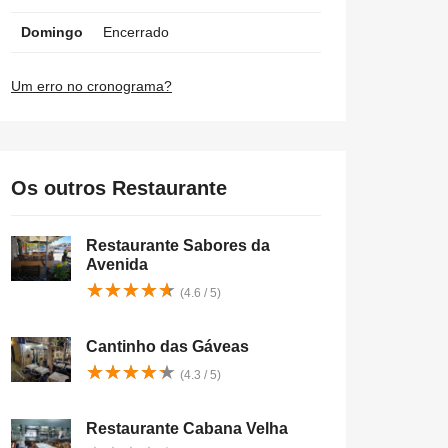
Domingo
Encerrado
Um erro no cronograma?
Os outros Restaurante
Restaurante Sabores da
Avenida
★
★
★
★
★
★
★
★
★
★
(4.6 / 5)
Cantinho das Gáveas
★
★
★
★
★
★
★
★
★
★
(4.3 / 5)
Restaurante Cabana Velha