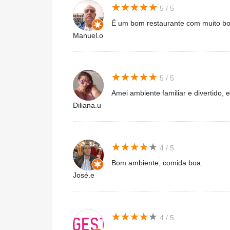
★
★
★
★
★
★
★
★
★
★
5 / 5
É um bom restaurante com muito boa
Manuel.o
★
★
★
★
★
★
★
★
★
★
5 / 5
Amei ambiente familiar e divertido
Diliana.u
★
★
★
★
★
★
★
★
★
★
4 / 5
Bom ambiente, comida boa.
José.e
★
★
★
★
★
★
★
★
★
★
4 / 5