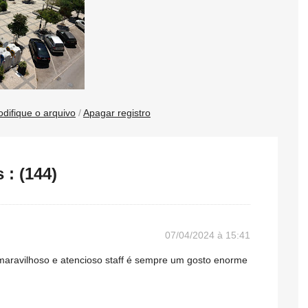
difique o arquivo
/
Apagar registro
: (144)
07/04/2024 à 15:41
maravilhoso e atencioso staff é sempre um gosto enorme