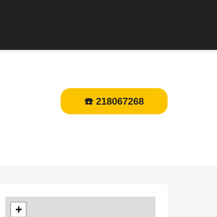
☎️ 218067268
+