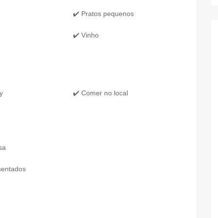
✔️ Pratos pequenos
✔️ Vinho
y
✔️ Comer no local
sa
sentados