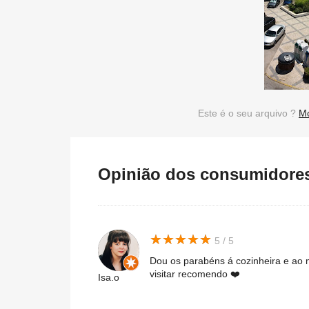
Este é o seu arquivo ?
Mo
Opinião dos consumidores 
★
★
★
★
★
★
★
★
★
★
5 / 5
Dou os parabéns á cozinheira e ao 
visitar recomendo ❤️
Isa.o