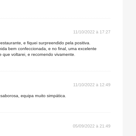
11/10/2022 à 17:27
estaurante, e fiquei surpreendido pela positiva.
mida bem confeccionada, e no final, uma excelente
e que voltarei, e recomendo vivamente.
11/10/2022 à 12:49
saborosa, equipa muito simpática.
05/09/2022 à 21:49