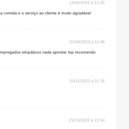
13/05/2023 à 13:25
 comida e o serviço ao cliente é muito agradável
01/04/2023 à 11:46
, empregados simpáticos nada apontar top recomendo
23/11/2022 à 11:25
21/10/2022 à 21:54