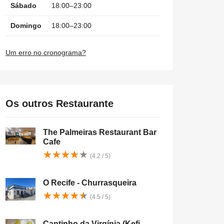
Sábado
18:00–23:00
Domingo
18:00–23:00
Um erro no cronograma?
Os outros Restaurante
The Palmeiras Restaurant Bar
Cafe
★
★
★
★
★
★
★
★
★
★
(4.2 / 5)
O Recife - Churrasqueira
★
★
★
★
★
★
★
★
★
★
(4.5 / 5)
Cantinho da Virgínia (Kefi