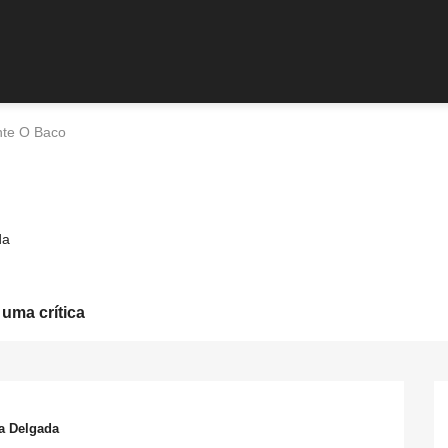
nte O Baco
da
 uma crítica
a Delgada