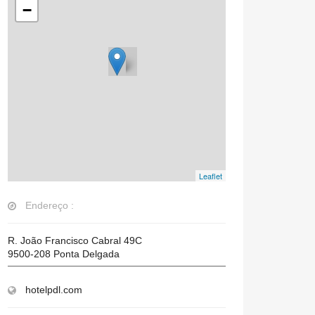
−
Leaflet
Endereço :
R. João Francisco Cabral 49C
9500-208
Ponta Delgada
hotelpdl.com