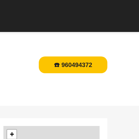
☎️ 960494372
+