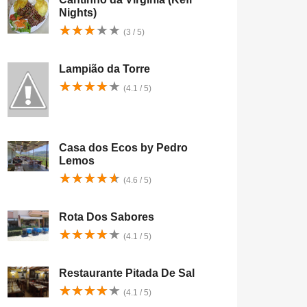
Nights)
★
★
★
★
★
★
★
★
★
★
(3 / 5)
Lampião da Torre
★
★
★
★
★
★
★
★
★
★
(4.1 / 5)
Casa dos Ecos by Pedro
Lemos
★
★
★
★
★
★
★
★
★
★
(4.6 / 5)
Rota Dos Sabores
★
★
★
★
★
★
★
★
★
★
(4.1 / 5)
Restaurante Pitada De Sal
★
★
★
★
★
★
★
★
★
★
(4.1 / 5)