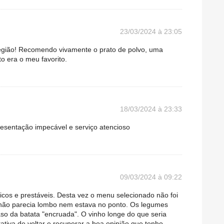
23/03/2024 à 23:05
 região! Recomendo vivamente o prato de polvo, uma
to era o meu favorito.
18/03/2024 à 23:33
esentação impecável e serviço atencioso
09/03/2024 à 09:22
cos e prestáveis. Desta vez o menu selecionado não foi
não parecia lombo nem estava no ponto. Os legumes
aso da batata "encruada". O vinho longe do que seria
ativa de voltar e recuperar a boa opinião que tenho