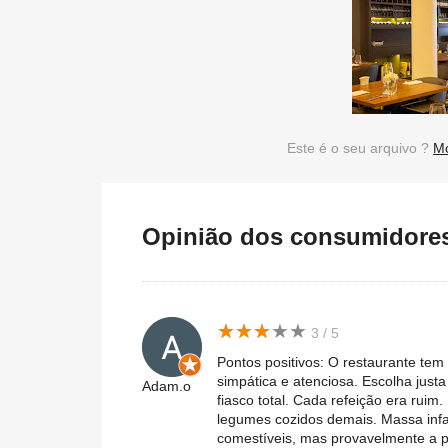
Este é o seu arquivo ?
Mo
Opinião dos consumidores 
★
★
★
★
★
★
★
★
★
★
3 / 5
Pontos positivos: O restaurante te
simpática e atenciosa. Escolha just
Adam.o
fiasco total. Cada refeição era ruim.
legumes cozidos demais. Massa infa
comestíveis, mas provavelmente a p