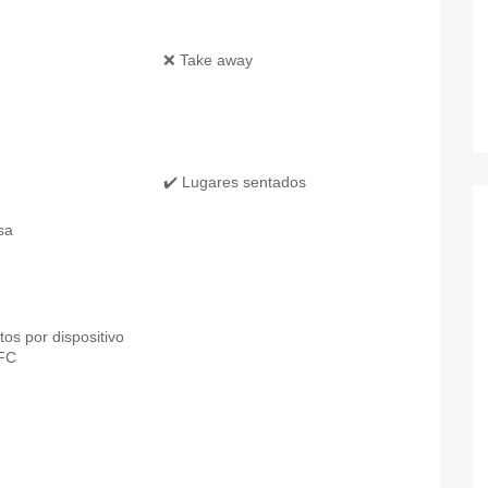
❌ Take away
✔️ Lugares sentados
sa
os por dispositivo
NFC