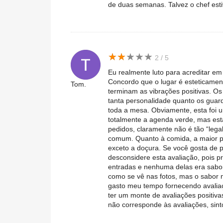
de duas semanas. Talvez o chef esti
★
★
★
★
★
★
★
★
★
★
2 / 5
Eu realmente luto para acreditar em
Concordo que o lugar é esteticament
Tom.
terminam as vibrações positivas. 
tanta personalidade quanto os gua
toda a mesa. Obviamente, esta foi u
totalmente a agenda verde, mas esta
pedidos, claramente não é tão “lega
comum. Quanto à comida, a maior pa
exceto a doçura. Se você gosta de 
desconsidere esta avaliação, pois p
entradas e nenhuma delas era sabor
como se vê nas fotos, mas o sabor
gasto meu tempo fornecendo avali
ter um monte de avaliações positiv
não corresponde às avaliações, sin