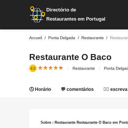
Directório de
Restaurantes em Portugal
Accueil
Ponta Delgada
Restaurante
Restaura
Restaurante O Baco
★
★
★
★
★
★
★
★
★
★
Restaurante
Ponta Delga
4.5
🕓 Horário
💬 comentários
✍🏻 escreva
Sobre : Restaurante Restaurante O Baco em Pont