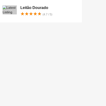
Leitão Dourado
★
★
★
★
★
★
★
★
★
★
(4.7 / 5)