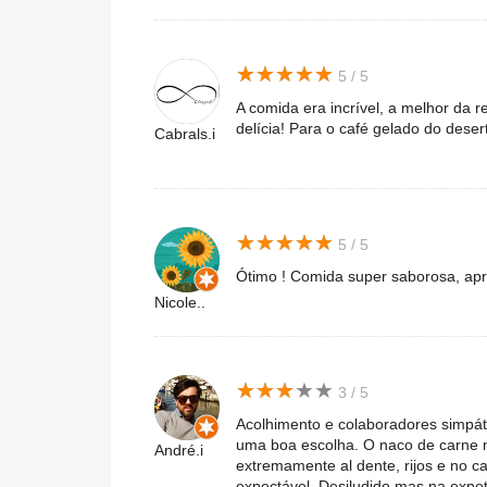
★
★
★
★
★
★
★
★
★
★
5 / 5
A comida era incrível, a melhor da
delícia! Para o café gelado do deser
Cabrals.i
★
★
★
★
★
★
★
★
★
★
5 / 5
Ótimo ! Comida super saborosa, apr
Nicole..
★
★
★
★
★
★
★
★
★
★
3 / 5
Acolhimento e colaboradores simpáti
uma boa escolha. O naco de carne 
André.i
extremamente al dente, rijos e no c
expectável. Desiludido mas na expet