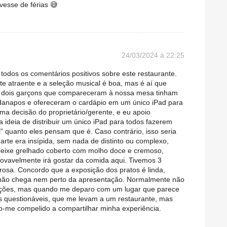
vesse de férias 😅
24/03/2024 à 22:25
 todos os comentários positivos sobre este restaurante.
e atraente e a seleção musical é boa, mas é aí que
Os dois garçons que compareceram à nossa mesa tinham
rdanapos e ofereceram o cardápio em um único iPad para
ma decisão do proprietário/gerente, e eu apoio
 ideia de distribuir um único iPad para todos fazerem
l” quanto eles pensam que é. Caso contrário, isso seria
rte era insípida, sem nada de distinto ou complexo,
peixe grelhado coberto com molho doce e cremoso,
rovavelmente irá gostar da comida aqui. Tivemos 3
osa. Concordo que a exposição dos pratos é linda,
 não chega nem perto da apresentação. Normalmente não
ações, mas quando me deparo com um lugar que parece
as questionáveis, que me levam a um restaurante, mas
to-me compelido a compartilhar minha experiência.