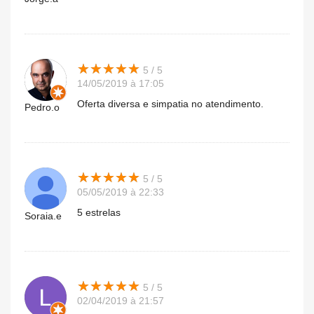
★
★
★
★
★
★
★
★
★
★
5 / 5
14/05/2019 à 17:05
Oferta diversa e simpatia no atendimento.
Pedro.o
★
★
★
★
★
★
★
★
★
★
5 / 5
05/05/2019 à 22:33
5 estrelas
Soraia.e
★
★
★
★
★
★
★
★
★
★
5 / 5
02/04/2019 à 21:57