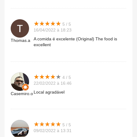
★
★
★
★
★
★
★
★
★
★
5 / 5
16/04/2022 à 18:23
A comida é excelente (Original) The food is
Thomas.a
excellent
★
★
★
★
★
★
★
★
★
★
4 / 5
22/02/2022 à 16:46
Local agradável
Casemiro.o
★
★
★
★
★
★
★
★
★
★
5 / 5
09/02/2022 à 13:31