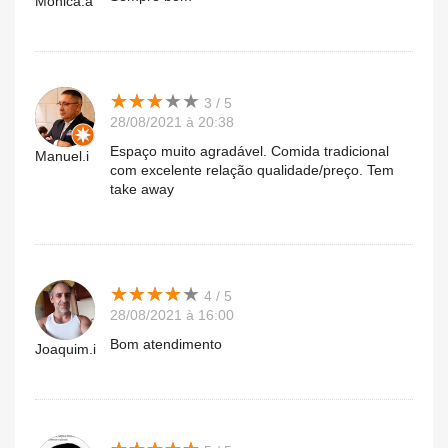
Mónica.a
★
★
★
★
★
★
★
★
★
★
3 / 5
28/08/2021 à 20:38
Espaço muito agradável. Comida tradicional
Manuel.i
com excelente relação qualidade/preço. Tem
take away
★
★
★
★
★
★
★
★
★
★
4 / 5
28/08/2021 à 16:00
Bom atendimento
Joaquim.i