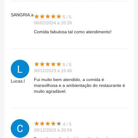
SANGRIA.a
★
★
★
★
★
★
★
★
★
★
5 / 5
06/02/2024 à 20:26
Comida fabulosa tal como atendimento!
★
★
★
★
★
★
★
★
★
★
5 / 5
30/12/2023 à 15:45
Fui muito bem atendido, a comida é
Lucas.l
maravilhosa e a ambientação do restaurante é
muito agradável.
★
★
★
★
★
★
★
★
★
★
4 / 5
28/12/2023 à 20:54