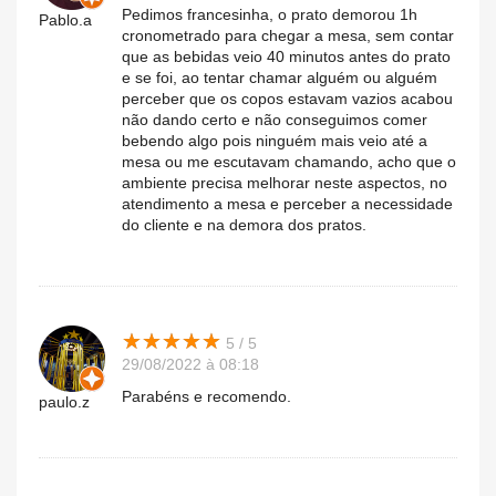
Pedimos francesinha, o prato demorou 1h
Pablo.a
cronometrado para chegar a mesa, sem contar
que as bebidas veio 40 minutos antes do prato
e se foi, ao tentar chamar alguém ou alguém
perceber que os copos estavam vazios acabou
não dando certo e não conseguimos comer
bebendo algo pois ninguém mais veio até a
mesa ou me escutavam chamando, acho que o
ambiente precisa melhorar neste aspectos, no
atendimento a mesa e perceber a necessidade
do cliente e na demora dos pratos.
★
★
★
★
★
★
★
★
★
★
5 / 5
29/08/2022 à 08:18
Parabéns e recomendo.
paulo.z