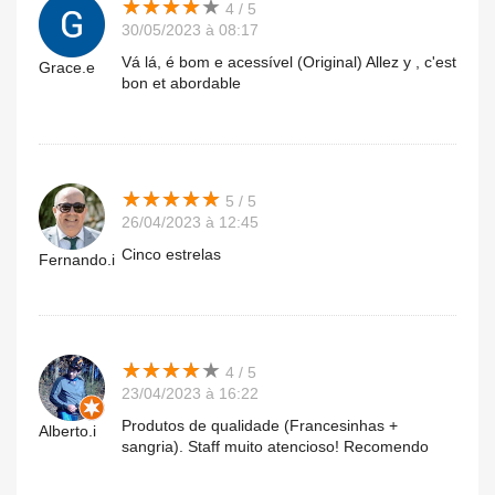
★
★
★
★
★
★
★
★
★
★
4 / 5
30/05/2023 à 08:17
Vá lá, é bom e acessível (Original) Allez y , c'est
Grace.e
bon et abordable
★
★
★
★
★
★
★
★
★
★
5 / 5
26/04/2023 à 12:45
Cinco estrelas
Fernando.i
★
★
★
★
★
★
★
★
★
★
4 / 5
23/04/2023 à 16:22
Produtos de qualidade (Francesinhas +
Alberto.i
sangria). Staff muito atencioso! Recomendo