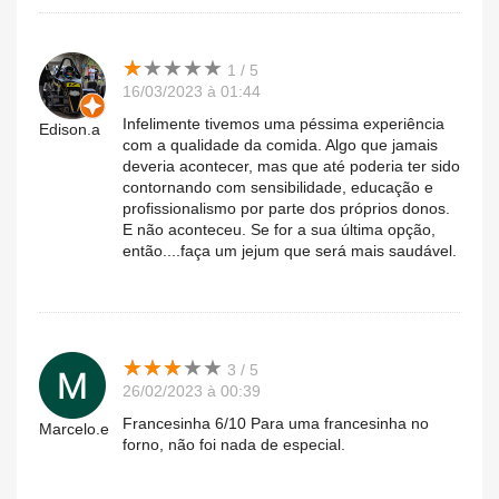
★
★
★
★
★
★
★
★
★
★
1 / 5
16/03/2023 à 01:44
Infelimente tivemos uma péssima experiência
Edison.a
com a qualidade da comida. Algo que jamais
deveria acontecer, mas que até poderia ter sido
contornando com sensibilidade, educação e
profissionalismo por parte dos próprios donos.
E não aconteceu. Se for a sua última opção,
então....faça um jejum que será mais saudável.
★
★
★
★
★
★
★
★
★
★
3 / 5
26/02/2023 à 00:39
Francesinha 6/10 Para uma francesinha no
Marcelo.e
forno, não foi nada de especial.