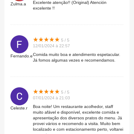
Excelente atenção!! (Original) Atención
Zulma.a
excelente !!
★
★
★
★
★
★
★
★
★
★
5 / 5
12/01/2024 à 22:57
Comida muito boa e atendimento espetacular.
Fernando.e
Já fomos algumas vezes e recomendamos.
★
★
★
★
★
★
★
★
★
★
5 / 5
07/01/2024 à 21:03
Boa noite! Um restaurante acolhedor, staff
Celeste.r
muito afável e disponível, excelente comida e
apresentação dos diversos pratos do menu. Já
provei vários e recomendo a visita. Muito bem
localizado e com estacionamento perto, voltarei