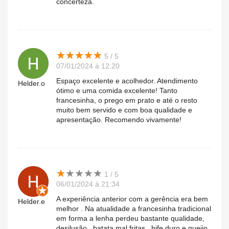
concerteza.
★
★
★
★
★
★
★
★
★
★
5 / 5
07/01/2024 à 12:20
Espaço excelente e acolhedor. Atendimento
Helder.o
ótimo e uma comida excelente! Tanto
francesinha, o prego em prato e até o resto
muito bem servido e com boa qualidade e
apresentação. Recomendo vivamente!
★
★
★
★
★
★
★
★
★
★
1 / 5
06/01/2024 à 21:34
A experiência anterior com a gerência era bem
Helder.e
melhor . Na atualidade a francesinha tradicional
em forma a lenha perdeu bastante qualidade,
desilusão.. batata mal fritas , bife duro e queijo