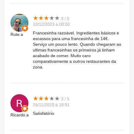
★
★
★
★
★
★
★
★
★
★
3 / 5
10/12/2023 à 00:50
Francesinha razoável. Ingredientes básicos e
Rute.a
escassos para uma francesinha de 14€.
Serviço um pouco lento. Quando chegaram as
ultimas francesinhas os primeiros já tinham
acabado de comer. Muito caro
comparativamente a outros restaurantes da
zona.
★
★
★
★
★
★
★
★
★
★
3 / 5
26/11/2023 à 16:51
Satisfatório
Ricardo.a