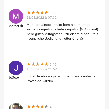
★
★
★
★
★
★
★
★
★
★
5 / 5
11/08/2022 à 07:32
Menu de almoço muito bom a bom preço,
Marcel.�
serviço simpático, chefe simpático👍 (Original)
Sehr gutes Mittagsmenü zu einem guten Preis
freundliche Bedienung netter Chef👍
★
★
★
★
★
★
★
★
★
★
5 / 5
10/08/2022 à 21:52
Local de eleição para comer Francesinha na
João.e
Póvoa do Varzim.
★
★
★
★
★
★
★
★
★
★
4 / 5