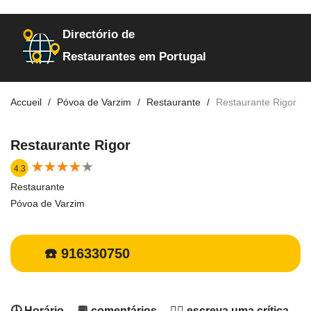
Directório de
Restaurantes em Portugal
Accueil
Póvoa de Varzim
Restaurante
Restaurante Rigor
Restaurante Rigor
★
★
★
★
★
★
★
★
★
★
4.3
Restaurante
Póvoa de Varzim
☎️ 916330750
🕓 Horário
💬 comentários
✍🏻 escreva uma crítica