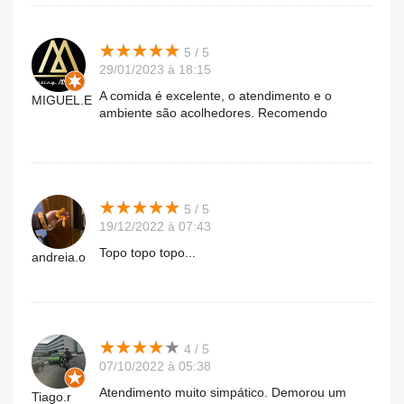
★
★
★
★
★
★
★
★
★
★
5 / 5
29/01/2023 à 18:15
A comida é excelente, o atendimento e o
MIGUEL.E
ambiente são acolhedores. Recomendo
★
★
★
★
★
★
★
★
★
★
5 / 5
19/12/2022 à 07:43
Topo topo topo...
andreia.o
★
★
★
★
★
★
★
★
★
★
4 / 5
07/10/2022 à 05:38
Atendimento muito simpático. Demorou um
Tiago.r