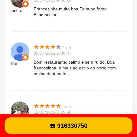
10/07/2022 à 08:20
Francesinha muito boa Feita no forno
josé.e
Espetacular
★
★
★
★
★
★
★
★
★
★
4 / 5
05/07/2022 à 09:47
Bom restaurante, calmo e sem ruído. Boa
Rui.i
francesinha, é mais ao estilo do porto com
molho de tomate.
★
★
★
★
★
★
★
★
★
★
5 / 5
12/06/2022 à 19:58
Boas francesinhas, recomendo
luis.i
☎️ 916330750