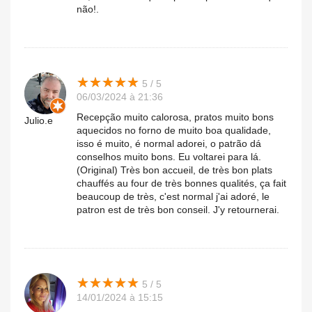
não!.
★
★
★
★
★
★
★
★
★
★
5 / 5
06/03/2024 à 21:36
Recepção muito calorosa, pratos muito bons
Julio.e
aquecidos no forno de muito boa qualidade,
isso é muito, é normal adorei, o patrão dá
conselhos muito bons. Eu voltarei para lá.
(Original) Très bon accueil, de très bon plats
chauffés au four de très bonnes qualités, ça fait
beaucoup de très, c'est normal j'ai adoré, le
patron est de très bon conseil. J'y retournerai.
★
★
★
★
★
★
★
★
★
★
5 / 5
14/01/2024 à 15:15