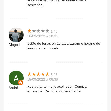
le service sympa. J'y retournerai sans
hésitation.
★
★
★
★
★
★
★
★
★
★
1 / 5
16/09/2022 à 18:31
Estão de ferias e não atualizaram o horário de
Diogo.i
funcionamento web.
★
★
★
★
★
★
★
★
★
★
5 / 5
15/09/2022 à 08:38
Restaurante muito acolhedor. Comida
André.
excelente. Recomendo vivamente