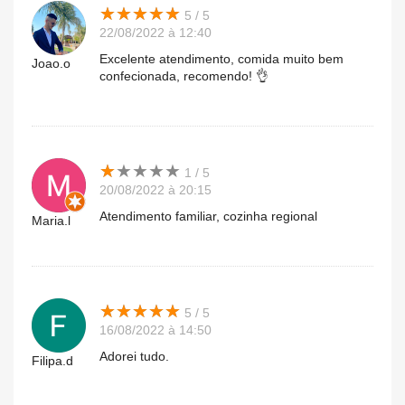
★
★
★
★
★
★
★
★
★
★
5 / 5
22/08/2022 à 12:40
Excelente atendimento, comida muito bem
Joao.o
confecionada, recomendo! 👌
★
★
★
★
★
★
★
★
★
★
1 / 5
20/08/2022 à 20:15
Atendimento familiar, cozinha regional
Maria.l
★
★
★
★
★
★
★
★
★
★
5 / 5
16/08/2022 à 14:50
Adorei tudo.
Filipa.d