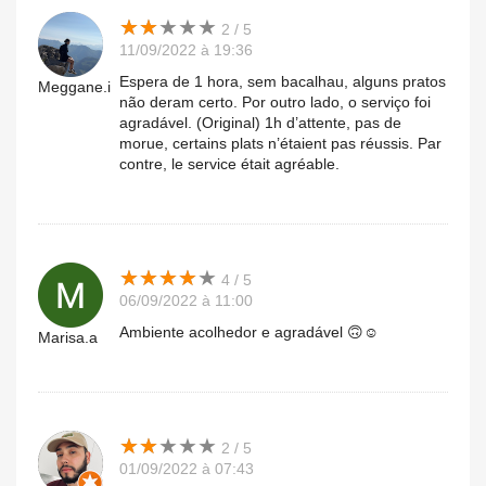
★
★
★
★
★
★
★
★
★
★
2 / 5
11/09/2022 à 19:36
Espera de 1 hora, sem bacalhau, alguns pratos
Meggane.i
não deram certo. Por outro lado, o serviço foi
agradável. (Original) 1h d’attente, pas de
morue, certains plats n’étaient pas réussis. Par
contre, le service était agréable.
★
★
★
★
★
★
★
★
★
★
4 / 5
06/09/2022 à 11:00
Ambiente acolhedor e agradável 🙃☺️
Marisa.a
★
★
★
★
★
★
★
★
★
★
2 / 5
01/09/2022 à 07:43