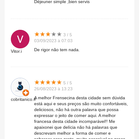
Déjeuner simple ,bien servis
★
★
★
★
★
★
★
★
★
★
3 / 5
03/09/2023 à 07:03
De rigor não tem nada.
Vitor.i
★
★
★
★
★
★
★
★
★
★
5 / 5
26/08/2023 à 13:23
A melhor Frensecina desta cidade sem dúvida
cobritanico.#
está aqui e seus preços são muito confortáveis,
deliciosos, não há outra palavra que possa
expressar o jeito de comer aqui. A melhor
francesa desta cidade incomparável!! Me
apaixonei que delícia não há palavras que
descrevam melhor a forma de comer e