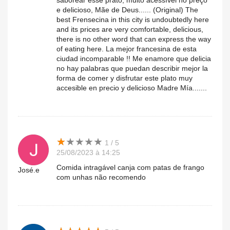
saborear esse prato, muito acessível no preço
e delicioso, Mãe de Deus...... (Original) The
best Frensecina in this city is undoubtedly here
and its prices are very comfortable, delicious,
there is no other word that can express the way
of eating here. La mejor francesina de esta
ciudad incomparable !! Me enamore que delicia
no hay palabras que puedan describir mejor la
forma de comer y disfrutar este plato muy
accesible en precio y delicioso Madre Mía.......
★
★
★
★
★
★
★
★
★
★
1 / 5
25/08/2023 à 14:25
Comida intragável canja com patas de frango
José.e
com unhas não recomendo