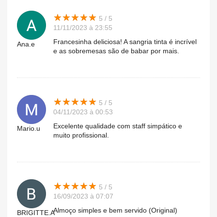
★
★
★
★
★
★
★
★
★
★
5 / 5
11/11/2023 à 23:55
Francesinha deliciosa! A sangria tinta é incrível
Ana.e
e as sobremesas são de babar por mais.
★
★
★
★
★
★
★
★
★
★
5 / 5
04/11/2023 à 00:53
Excelente qualidade com staff simpático e
Mario.u
muito profissional.
★
★
★
★
★
★
★
★
★
★
5 / 5
16/09/2023 à 07:07
Almoço simples e bem servido (Original)
BRIGITTE.A