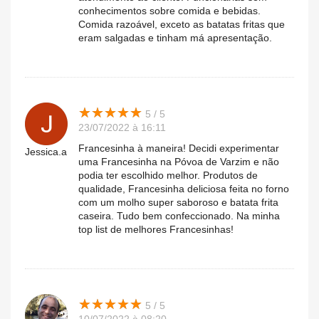
conhecimentos sobre comida e bebidas.
Comida razoável, exceto as batatas fritas que
eram salgadas e tinham má apresentação.
★
★
★
★
★
★
★
★
★
★
5 / 5
23/07/2022 à 16:11
Francesinha à maneira! Decidi experimentar
Jessica.a
uma Francesinha na Póvoa de Varzim e não
podia ter escolhido melhor. Produtos de
qualidade, Francesinha deliciosa feita no forno
com um molho super saboroso e batata frita
caseira. Tudo bem confeccionado. Na minha
top list de melhores Francesinhas!
★
★
★
★
★
★
★
★
★
★
5 / 5