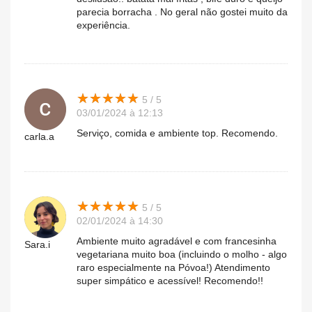
parecia borracha . No geral não gostei muito da
experiência.
★
★
★
★
★
★
★
★
★
★
5 / 5
03/01/2024 à 12:13
Serviço, comida e ambiente top. Recomendo.
carla.a
★
★
★
★
★
★
★
★
★
★
5 / 5
02/01/2024 à 14:30
Ambiente muito agradável e com francesinha
Sara.i
vegetariana muito boa (incluindo o molho - algo
raro especialmente na Póvoa!) Atendimento
super simpático e acessível! Recomendo!!