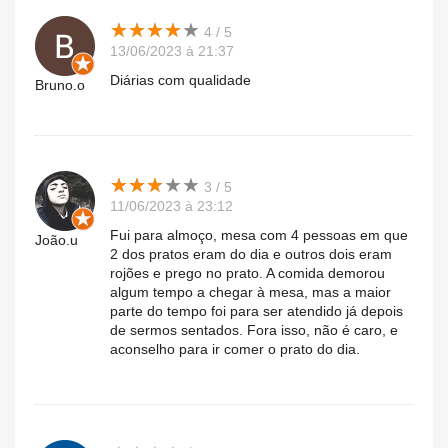
★
★
★
★
★
★
★
★
★
★
4 / 5
13/06/2023 à 21:37
Diárias com qualidade
Bruno.o
★
★
★
★
★
★
★
★
★
★
3 / 5
11/06/2023 à 23:12
Fui para almoço, mesa com 4 pessoas em que
João.u
2 dos pratos eram do dia e outros dois eram
rojões e prego no prato. A comida demorou
algum tempo a chegar à mesa, mas a maior
parte do tempo foi para ser atendido já depois
de sermos sentados. Fora isso, não é caro, e
aconselho para ir comer o prato do dia.