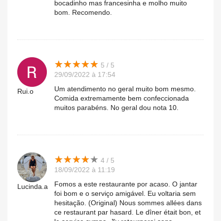
bocadinho mas francesinha e molho muito
bom. Recomendo.
★
★
★
★
★
★
★
★
★
★
5 / 5
29/09/2022 à 17:54
Um atendimento no geral muito bom mesmo.
Rui.o
Comida extremamente bem confeccionada
muitos parabéns. No geral dou nota 10.
★
★
★
★
★
★
★
★
★
★
4 / 5
18/09/2022 à 11:19
Fomos a este restaurante por acaso. O jantar
Lucinda.a
foi bom e o serviço amigável. Eu voltaria sem
hesitação. (Original) Nous sommes allées dans
ce restaurant par hasard. Le dîner était bon, et