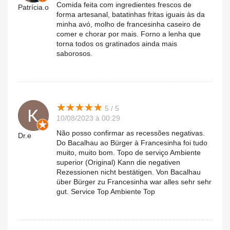
Comida feita com ingredientes frescos de
Patrícia.o
forma artesanal, batatinhas fritas iguais às da
minha avó, molho de francesinha caseiro de
comer e chorar por mais. Forno a lenha que
torna todos os gratinados ainda mais
saborosos.
★
★
★
★
★
★
★
★
★
★
5 / 5
10/08/2023 à 00:29
Não posso confirmar as recessões negativas.
Dr.e
Do Bacalhau ao Bürger à Francesinha foi tudo
muito, muito bom. Topo de serviço Ambiente
superior (Original) Kann die negativen
Rezessionen nicht bestätigen. Von Bacalhau
über Bürger zu Francesinha war alles sehr sehr
gut. Service Top Ambiente Top