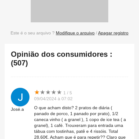
Este é o seu arquivo ?
Modifique o arquivo
/
Apagar registro
Opinião dos consumidores :
(507)
★
★
★
★
★
★
★
★
★
★
1 / 5
09/04/2024 à 07:02
O que acham disto? 2 pratos de diária (
José.a
panado de porco, 1 panado por prato), 1/2
caneca vinho ( a granel ), 1 copo de ice tea ( a
granel), 1 café. Trouxeram para entrada uma
tábua com tostinhas, patê e 4 rissóis. Total
28,60€. Acham que é para repetir?? Claro que