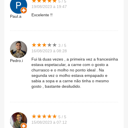
★
★
★
★
★
★
★
★
★
★
5 / 5
19/08/2023 à 19:47
Excelente !!
Paul.a
★
★
★
★
★
★
★
★
★
★
3 / 5
16/08/2023 à 08:28
Fui lá duas vezes , a primeira vez a francesinha
Pedro.i
estava espetacular, a carne com o gosto a
churrasco e o molho no ponto ideal . Na
segunda vez o molho estava empapado e
sabia a sopa e a carne não tinha o mesmo
gosto , bastante desiludido.
★
★
★
★
★
★
★
★
★
★
5 / 5
15/08/2023 à 07:12