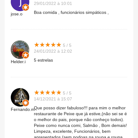
29/01/2022 à 10:01
Boa comida , funcionários simpáticos ,
jose.o
★
★
★
★
★
★
★
★
★
★
5 / 5
24/01/2022 à 12:02
5 estrelas
Helder.i
★
★
★
★
★
★
★
★
★
★
5 / 5
14/12/2021 à 15:07
Que posso dizer fabuloso!!! para mim o melhor
Fernando.m
restaurante de Peixe que já estive,(não sei se é
o melhor do pais, porque não conheço todos).
Peixe como nunca comi, Salmão , Bom demais!
Limpeza, excelente, Funcionários, bem
apresentados (sem nodoas na roupa e roupa