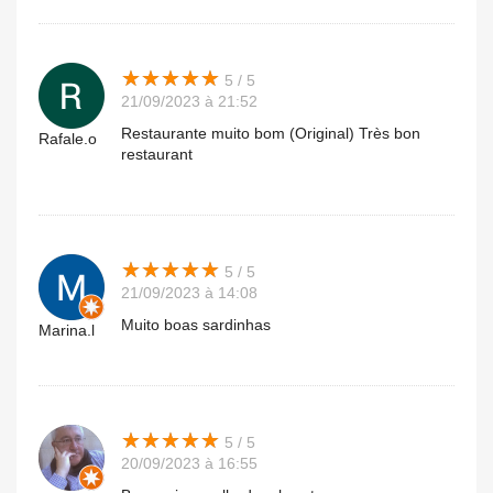
★
★
★
★
★
★
★
★
★
★
5 / 5
21/09/2023 à 21:52
Restaurante muito bom (Original) Très bon
Rafale.o
restaurant
★
★
★
★
★
★
★
★
★
★
5 / 5
21/09/2023 à 14:08
Muito boas sardinhas
Marina.l
★
★
★
★
★
★
★
★
★
★
5 / 5
20/09/2023 à 16:55