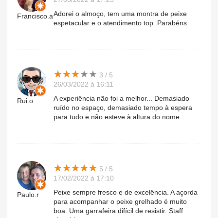
Adorei o almoço, tem uma montra de peixe
Francisco.a
espetacular e o atendimento top. Parabéns
★
★
★
★
★
★
★
★
★
★
3 / 5
26/03/2022 à 16:11
A experiência não foi a melhor... Demasiado
Rui.o
ruído no espaço, demasiado tempo à espera
para tudo e não esteve à altura do nome
★
★
★
★
★
★
★
★
★
★
5 / 5
17/02/2022 à 17:10
Peixe sempre fresco e de excelência. A açorda
Paulo.r
para acompanhar o peixe grelhado é muito
boa. Uma garrafeira difícil de resistir. Staff