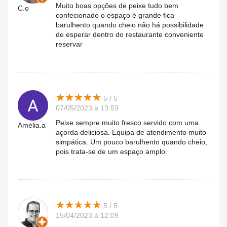
Muito boas opções de peixe tudo bem
C.o
confecionado o espaço é grande fica
barulhento quando cheio não há possibilidade
de esperar dentro do restaurante conveniente
reservar
★
★
★
★
★
★
★
★
★
★
5 / 5
07/05/2023 à 13:59
Peixe sempre muito fresco servido com uma
Amélia.a
açorda deliciosa. Equipa de atendimento muito
simpática. Um pouco barulhento quando cheio,
pois trata-se de um espaço amplo.
★
★
★
★
★
★
★
★
★
★
5 / 5
15/04/2023 à 12:09