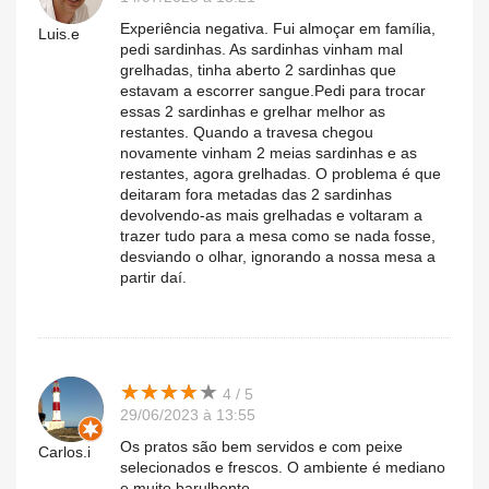
Experiência negativa. Fui almoçar em família,
Luis.e
pedi sardinhas. As sardinhas vinham mal
grelhadas, tinha aberto 2 sardinhas que
estavam a escorrer sangue.Pedi para trocar
essas 2 sardinhas e grelhar melhor as
restantes. Quando a travesa chegou
novamente vinham 2 meias sardinhas e as
restantes, agora grelhadas. O problema é que
deitaram fora metadas das 2 sardinhas
devolvendo-as mais grelhadas e voltaram a
trazer tudo para a mesa como se nada fosse,
desviando o olhar, ignorando a nossa mesa a
partir daí.
★
★
★
★
★
★
★
★
★
★
4 / 5
29/06/2023 à 13:55
Os pratos são bem servidos e com peixe
Carlos.i
selecionados e frescos. O ambiente é mediano
e muito barulhento.