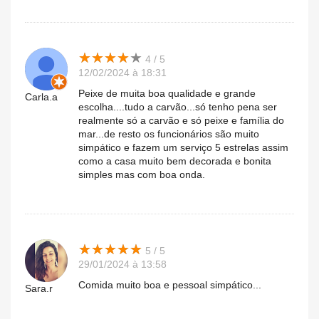
★
★
★
★
★
★
★
★
★
★
4 / 5
12/02/2024 à 18:31
Peixe de muita boa qualidade e grande
Carla.a
escolha....tudo a carvão...só tenho pena ser
realmente só a carvão e só peixe e família do
mar...de resto os funcionários são muito
simpático e fazem um serviço 5 estrelas assim
como a casa muito bem decorada e bonita
simples mas com boa onda.
★
★
★
★
★
★
★
★
★
★
5 / 5
29/01/2024 à 13:58
Comida muito boa e pessoal simpático...
Sara.r