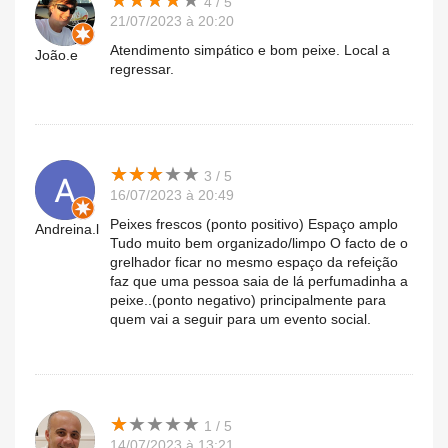
★
★
★
★
★
★
★
★
★
★
4 / 5
21/07/2023 à 20:20
Atendimento simpático e bom peixe. Local a
João.e
regressar.
★
★
★
★
★
★
★
★
★
★
3 / 5
16/07/2023 à 20:49
Peixes frescos (ponto positivo) Espaço amplo
Andreina.l
Tudo muito bem organizado/limpo O facto de o
grelhador ficar no mesmo espaço da refeição
faz que uma pessoa saia de lá perfumadinha a
peixe..(ponto negativo) principalmente para
quem vai a seguir para um evento social.
★
★
★
★
★
★
★
★
★
★
1 / 5
14/07/2023 à 13:21