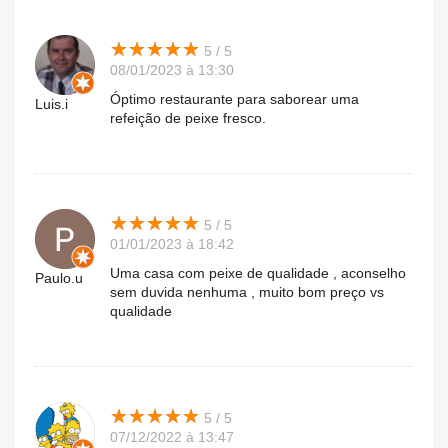
★
★
★
★
★
★
★
★
★
★
5 / 5
08/01/2023 à 13:30
Óptimo restaurante para saborear uma
Luis.i
refeição de peixe fresco.
★
★
★
★
★
★
★
★
★
★
5 / 5
01/01/2023 à 18:42
Uma casa com peixe de qualidade , aconselho
Paulo.u
sem duvida nenhuma , muito bom preço vs
qualidade
★
★
★
★
★
★
★
★
★
★
5 / 5
07/12/2022 à 13:47