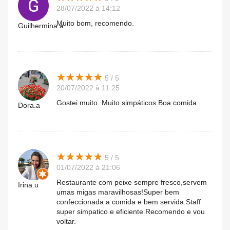
28/07/2022 à 14:12
Muito bom, recomendo.
Guilhermina.a
★
★
★
★
★
★
★
★
★
★
5 / 5
20/07/2022 à 11:25
Gostei muito. Muito simpáticos Boa comida
Dora.a
★
★
★
★
★
★
★
★
★
★
5 / 5
01/07/2022 à 21:06
Restaurante com peixe sempre fresco,servem
Irina.u
umas migas maravilhosas!Super bem
confeccionada a comida e bem servida.Staff
super simpatico e eficiente.Recomendo e vou
voltar.