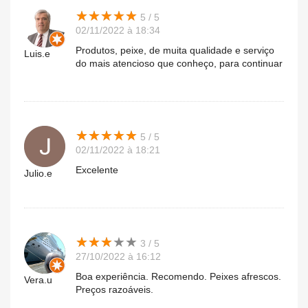
★
★
★
★
★
★
★
★
★
★
5 / 5
02/11/2022 à 18:34
Produtos, peixe, de muita qualidade e serviço
Luis.e
do mais atencioso que conheço, para continuar
★
★
★
★
★
★
★
★
★
★
5 / 5
02/11/2022 à 18:21
Excelente
Julio.e
★
★
★
★
★
★
★
★
★
★
3 / 5
27/10/2022 à 16:12
Boa experiência. Recomendo. Peixes afrescos.
Vera.u
Preços razoáveis.