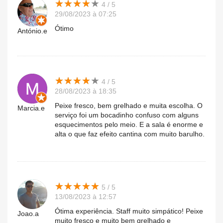
★
★
★
★
★
★
★
★
★
★
4 / 5
29/08/2023 à 07:25
Ótimo
António.e
★
★
★
★
★
★
★
★
★
★
4 / 5
28/08/2023 à 18:35
Peixe fresco, bem grelhado e muita escolha. O
Marcia.e
serviço foi um bocadinho confuso com alguns
esquecimentos pelo meio. E a sala é enorme e
alta o que faz efeito cantina com muito barulho.
★
★
★
★
★
★
★
★
★
★
5 / 5
13/08/2023 à 12:57
Ótima experiência. Staff muito simpático! Peixe
Joao.a
muito fresco e muito bem grelhado e