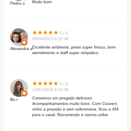
Muito bom
Pedro.o
★
★
★
★
★
★
★
★
★
★
5 / 5
08/04/2023 à 13:38
Excelente ambiente, peixe super fresco, bom
Alexandra.a
atendimento e staff super simpático.
★
★
★
★
★
★
★
★
★
★
5 / 5
12/01/2023 à 14:28
Comemos um pregado delicioso.
Bo.r
Acompanhamentos muito bons. Com Couvert,
vinho a pressão e sem sobremesa, ficou a 45€
para o casal. Recomendo e vamos voltar.