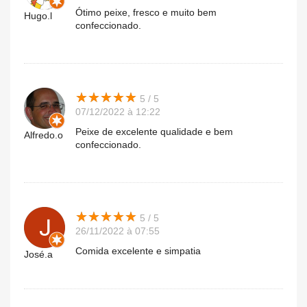
Ótimo peixe, fresco e muito bem
Hugo.l
confeccionado.
★
★
★
★
★
★
★
★
★
★
5 / 5
07/12/2022 à 12:22
Peixe de excelente qualidade e bem
Alfredo.o
confeccionado.
★
★
★
★
★
★
★
★
★
★
5 / 5
26/11/2022 à 07:55
Comida excelente e simpatia
José.a