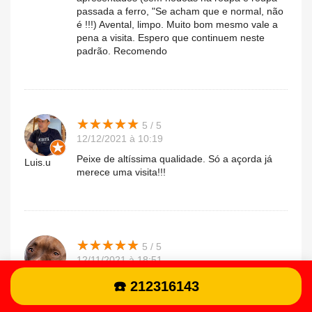
passada a ferro, "Se acham que e normal, não
é !!!) Avental, limpo. Muito bom mesmo vale a
pena a visita. Espero que continuem neste
padrão. Recomendo
★
★
★
★
★
★
★
★
★
★
5 / 5
12/12/2021 à 10:19
Peixe de altíssima qualidade. Só a açorda já
Luis.u
merece uma visita!!!
★
★
★
★
★
★
★
★
★
★
5 / 5
12/11/2021 à 18:51
Bom atendimento peixe muito bom aconselho
Carlos.e
☎️ 212316143