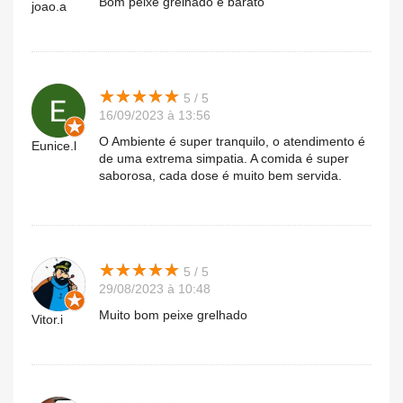
Bom peixe grelhado e barato
joao.a
★
★
★
★
★
★
★
★
★
★
5 / 5
16/09/2023 à 13:56
O Ambiente é super tranquilo, o atendimento é
Eunice.l
de uma extrema simpatia. A comida é super
saborosa, cada dose é muito bem servida.
★
★
★
★
★
★
★
★
★
★
5 / 5
29/08/2023 à 10:48
Muito bom peixe grelhado
Vitor.i