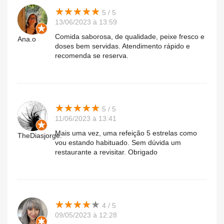
★
★
★
★
★
★
★
★
★
★
5 / 5
13/06/2023 à 13:59
Comida saborosa, de qualidade, peixe fresco e
Ana.o
doses bem servidas. Atendimento rápido e
recomenda se reserva.
★
★
★
★
★
★
★
★
★
★
5 / 5
11/06/2023 à 13:41
Mais uma vez, uma refeição 5 estrelas como
TheDiasjorge.
vou estando habituado. Sem dúvida um
restaurante a revisitar. Obrigado
★
★
★
★
★
★
★
★
★
★
4 / 5
09/05/2023 à 12:28