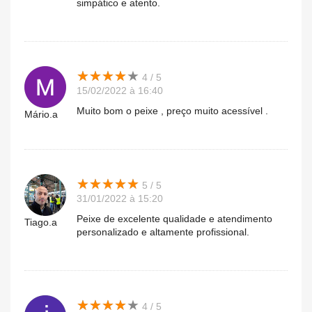
simpático e atento.
★
★
★
★
★
★
★
★
★
★
4 / 5
15/02/2022 à 16:40
Muito bom o peixe , preço muito acessível .
Mário.a
★
★
★
★
★
★
★
★
★
★
5 / 5
31/01/2022 à 15:20
Peixe de excelente qualidade e atendimento
Tiago.a
personalizado e altamente profissional.
★
★
★
★
★
★
★
★
★
★
4 / 5