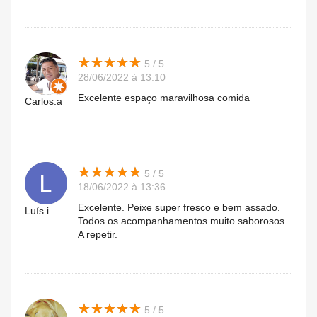
★
★
★
★
★
★
★
★
★
★
5 / 5
28/06/2022 à 13:10
Excelente espaço maravilhosa comida
Carlos.a
★
★
★
★
★
★
★
★
★
★
5 / 5
18/06/2022 à 13:36
Excelente. Peixe super fresco e bem assado.
Luís.i
Todos os acompanhamentos muito saborosos.
A repetir.
★
★
★
★
★
★
★
★
★
★
5 / 5