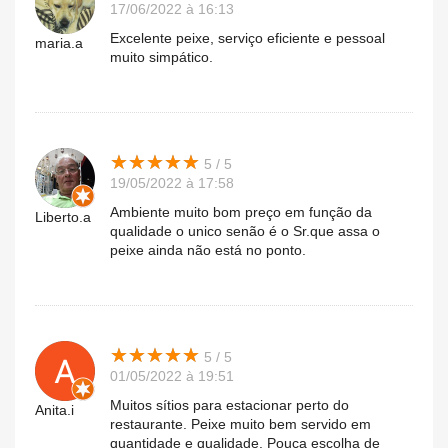
17/06/2022 à 16:13
Excelente peixe, serviço eficiente e pessoal
maria.a
muito simpático.
★
★
★
★
★
★
★
★
★
★
5 / 5
19/05/2022 à 17:58
Ambiente muito bom preço em função da
Liberto.a
qualidade o unico senão é o Sr.que assa o
peixe ainda não está no ponto.
★
★
★
★
★
★
★
★
★
★
5 / 5
01/05/2022 à 19:51
Muitos sítios para estacionar perto do
Anita.i
restaurante. Peixe muito bem servido em
quantidade e qualidade. Pouca escolha de