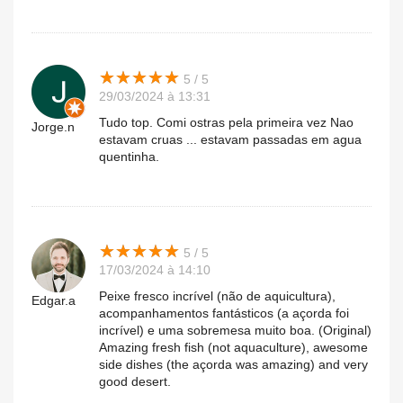
★
★
★
★
★
★
★
★
★
★
5 / 5
29/03/2024 à 13:31
Tudo top. Comi ostras pela primeira vez Nao
Jorge.n
estavam cruas ... estavam passadas em agua
quentinha.
★
★
★
★
★
★
★
★
★
★
5 / 5
17/03/2024 à 14:10
Peixe fresco incrível (não de aquicultura),
Edgar.a
acompanhamentos fantásticos (a açorda foi
incrível) e uma sobremesa muito boa. (Original)
Amazing fresh fish (not aquaculture), awesome
side dishes (the açorda was amazing) and very
good desert.