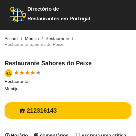
Directório de
Restaurantes em Portugal
Accueil
Montijo
Restaurante
Restaurante Sabores do Peixe
Restaurante Sabores do Peixe
★
★
★
★
★
★
★
★
★
★
4.5
Restaurante
Montijo
☎️ 212316143
🕓 Horário
💬 comentários
✍🏻 escreva uma crítica