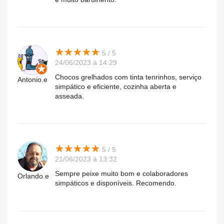
★
★
★
★
★
★
★
★
★
★
5 / 5
24/06/2023 à 14:29
Chocos grelhados com tinta tenrinhos, serviço
Antonio.e
simpático e eficiente, cozinha aberta e
asseada.
★
★
★
★
★
★
★
★
★
★
5 / 5
21/06/2023 à 13:32
Sempre peixe muito bom e colaboradores
Orlando.e
simpáticos e disponíveis. Recomendo.