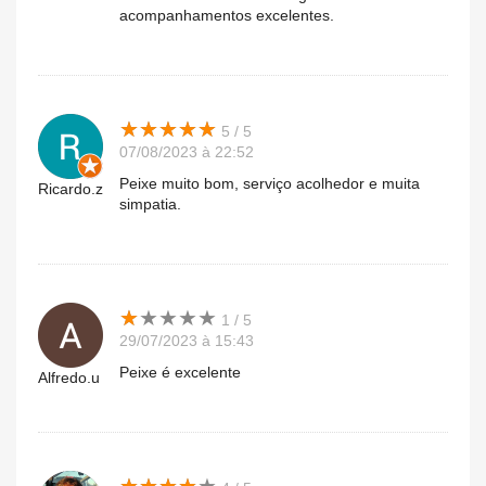
acompanhamentos excelentes.
★
★
★
★
★
★
★
★
★
★
5 / 5
07/08/2023 à 22:52
Peixe muito bom, serviço acolhedor e muita
Ricardo.z
simpatia.
★
★
★
★
★
★
★
★
★
★
1 / 5
29/07/2023 à 15:43
Peixe é excelente
Alfredo.u