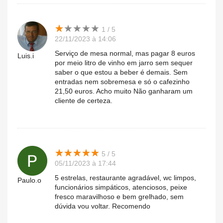
★
★
★
★
★
★
★
★
★
★
1 / 5
22/11/2023 à 14:06
Serviço de mesa normal, mas pagar 8 euros
Luis.i
por meio litro de vinho em jarro sem sequer
saber o que estou a beber é demais. Sem
entradas nem sobremesa e só o cafezinho
21,50 euros. Acho muito Não ganharam um
cliente de certeza.
★
★
★
★
★
★
★
★
★
★
5 / 5
05/11/2023 à 17:44
5 estrelas, restaurante agradável, wc limpos,
Paulo.o
funcionários simpáticos, atenciosos, peixe
fresco maravilhoso e bem grelhado, sem
dúvida vou voltar. Recomendo