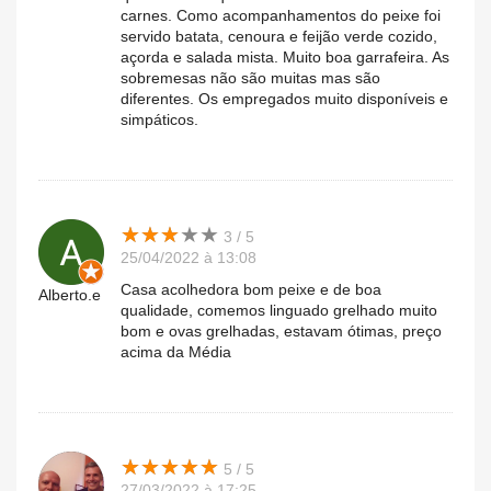
carnes. Como acompanhamentos do peixe foi
servido batata, cenoura e feijão verde cozido,
açorda e salada mista. Muito boa garrafeira. As
sobremesas não são muitas mas são
diferentes. Os empregados muito disponíveis e
simpáticos.
★
★
★
★
★
★
★
★
★
★
3 / 5
25/04/2022 à 13:08
Casa acolhedora bom peixe e de boa
Alberto.e
qualidade, comemos linguado grelhado muito
bom e ovas grelhadas, estavam ótimas, preço
acima da Média
★
★
★
★
★
★
★
★
★
★
5 / 5
27/03/2022 à 17:25