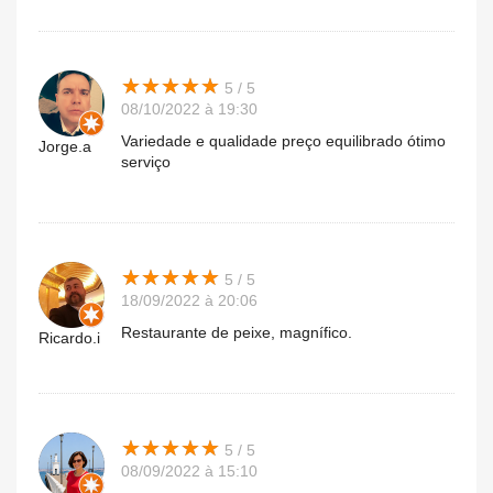
★
★
★
★
★
★
★
★
★
★
5 / 5
08/10/2022 à 19:30
Variedade e qualidade preço equilibrado ótimo
Jorge.a
serviço
★
★
★
★
★
★
★
★
★
★
5 / 5
18/09/2022 à 20:06
Restaurante de peixe, magnífico.
Ricardo.i
★
★
★
★
★
★
★
★
★
★
5 / 5
08/09/2022 à 15:10