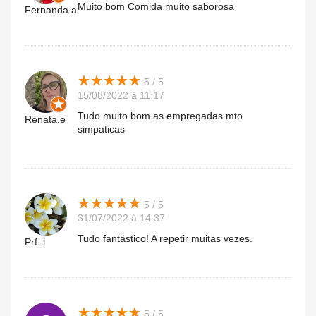
Muito bom Comida muito saborosa
Fernanda.a
★
★
★
★
★
★
★
★
★
★
5 / 5
15/08/2022 à 11:17
Tudo muito bom as empregadas mto
Renata.e
simpaticas
★
★
★
★
★
★
★
★
★
★
5 / 5
31/07/2022 à 14:37
Tudo fantástico! A repetir muitas vezes.
Prf..l
★
★
★
★
★
★
★
★
★
★
5 / 5