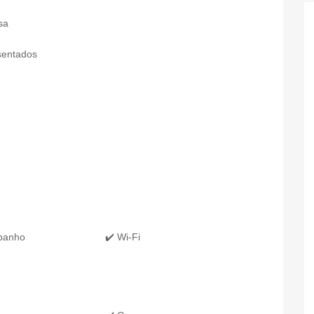
sa
sentados
 banho
✔️ Wi-Fi