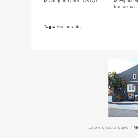
✔️ Adequado para LGBTQ+
✔️ Espaço s
transexuais
Tags:
Restaurante
,
Este é o seu arquivo ?
Mo