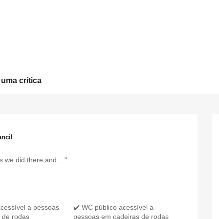
 uma crítica
ncil
 we did there and ..."
acessível a pessoas
✔️ WC público acessível a
 de rodas
pessoas em cadeiras de rodas