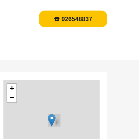
☎️ 926548837
+
−