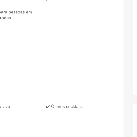
para pessoas em
 rodas
o vivo
✔️ Ótimos cocktails