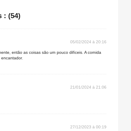
: (54)
05/02/2024 à 20:16
ente, então as coisas são um pouco difíceis. A comida
i encantador.
21/01/2024 à 21:06
27/12/2023 à 00:19