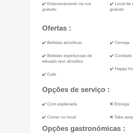
✔️ Estacionamento na rua
✔️ Local de
gratuito
gratuito
Ofertas :
✔️ Bebidas alcoólicas
✔️ Cerveja
✔️ Bebidas espirituosas de
✔️ Cocktails
elevado teor alcoólico
✔️ Happy ho
✔️ Café
Opções de serviço :
✔️ Com esplanada
❌ Entrega
✔️ Comer no local
❌ Take awa
Opções gastronómicas :