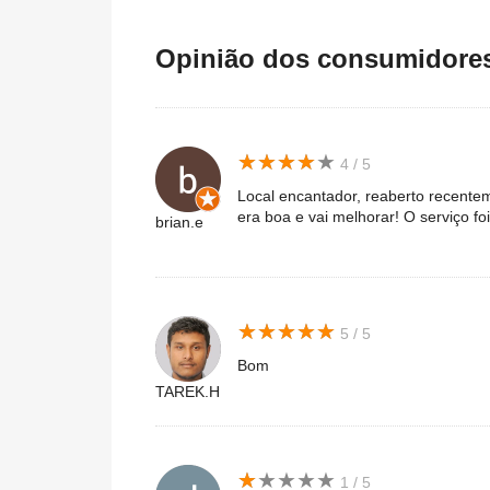
Opinião dos consumidores 
★
★
★
★
★
★
★
★
★
★
4 / 5
Local encantador, reaberto recentem
era boa e vai melhorar! O serviço fo
brian.e
★
★
★
★
★
★
★
★
★
★
5 / 5
Bom
TAREK.H
★
★
★
★
★
★
★
★
★
★
1 / 5