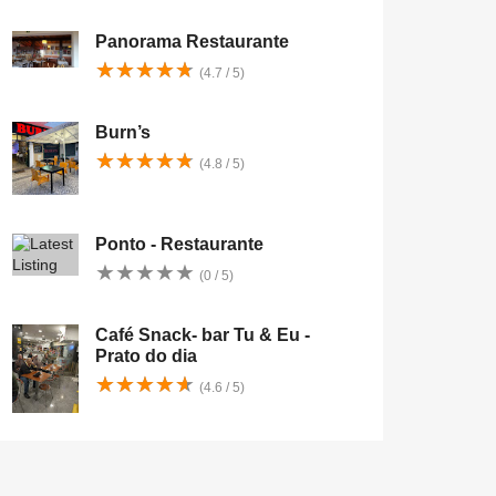
Panorama Restaurante
★
★
★
★
★
★
★
★
★
★
(4.7 / 5)
Burn’s
★
★
★
★
★
★
★
★
★
★
(4.8 / 5)
Ponto - Restaurante
★
★
★
★
★
★
★
★
★
★
(0 / 5)
Café Snack- bar Tu & Eu -
Prato do dia
★
★
★
★
★
★
★
★
★
★
(4.6 / 5)