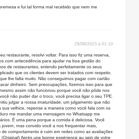
emesa e fui tal forma mal recebido que nem me
29/08/2023 à 01:10
 restaurante, resolvi voltar. Para isso fiz uma reserva,
tos com antecedência para ajudar na boa gestão do
nos de restaurantes, entendo perfeitamente os seus
licado que os clientes devem ser tratados com respeito.
 que lhe falta muito. Não conseguimos pagar com cartão
sacar dinheiro. Sem preocupações, fizemos isso para que
 mesmo assim não funcionou porque você não pôde nos
você não puder dar o troco, você precisa ligar o seu TPE.
itiu julgar a nossa imaturidade, um julgamento que não
 na sua velhice, repense a maneira como você fala com os
 maduro me mandar uma mensagem no Whatsapp me
rios. É uma pena porque a comida é deliciosa. Você
a jovem, mas convido você a nos frequentar mais,
o de comportamento é ruim em redes como as avaliações
 (Original) Après une bonne expérience au sein de votre