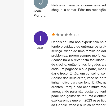
Pedi uma mesa para comer uma sobr
cheguei a sentar. Péssima recepção
Jean-
Pierre.a
★
★
★
★
★
★
★
★
★
★
1 / 5
Depois de uma boa experiência no seu
tendo o cuidado de entregar os pra
Ines.e
serviço. Vindo de uma família de do
problemas, porém sempre me foi exp
Aconselho-o a rever esta faculdade
de crédito, então fomos forçados a 
cada um pagasse a sua parte, mas
dar o troco. Então, um conselho: se 
Apesar dos seus erros, você se perm
tinha motivo para ser feito. Então,
clientes. Porque não acho muito
ameaçando para não postar comentá
pode não gostar de ter uma clientel
explicaremos que em 2023 esse tip
do Google. Você é o único perdedor.