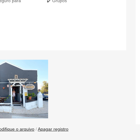
eguro para
✔️ Grupos
difique o arquivo
/
Apagar registro