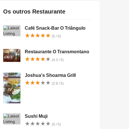
Os outros Restaurante
Café Snack-Bar O Triângulo
★
★
★
★
★
★
★
★
★
★
(5 / 5)
Restaurante O Transmontano
★
★
★
★
★
★
★
★
★
★
(4.3 / 5)
Joshua's Shoarma Grill
★
★
★
★
★
★
★
★
★
★
(2.9 / 5)
Sushi Muji
★
★
★
★
★
★
★
★
★
★
(0 / 5)