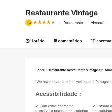
Restaurante Vintage
★
★
★
★
★
★
★
★
★
★
Restaurante
Almancil
4.3
🕓 Horário
💬 comentários
✍🏻 escreva
Sobre : Restaurante Restaurante Vintage em Alma
"We have never eaten as well here in Portugal as
Acessibilidade :
✔️ Com estacionamento
✔️ Entrada 
acessível a pessoas em cadeiras
em cadeiras