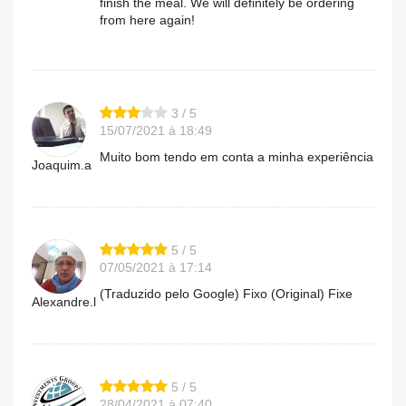
finish the meal. We will definitely be ordering
from here again!
3 / 5
15/07/2021 à 18:49
Muito bom tendo em conta a minha experiência
Joaquim.a
5 / 5
07/05/2021 à 17:14
(Traduzido pelo Google) Fixo (Original) Fixe
Alexandre.l
5 / 5
28/04/2021 à 07:40