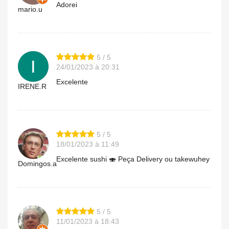
Adorei
mario.u
5 / 5
24/01/2023 à 20:31
Excelente
IRENE.R
5 / 5
18/01/2023 à 11:49
Excelente sushi 🍣 Peça Delivery ou takewuhey
Domingos.a
5 / 5
11/01/2023 à 18:43