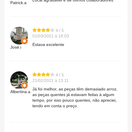
Local agradável e de ótimos colaboradores.
Patrick.a
4 / 5
01/03/2021 à 18:03
Estava excelente
José.i
4 / 5
21/02/2021 à 13:11
Já foi melhor, as peças têm demasiado arroz,
Albertina.a
as peças quentes já estavam feitas à algum
tempo, por isso pouco quentes, não apreciei,
tendo em conta o preço.