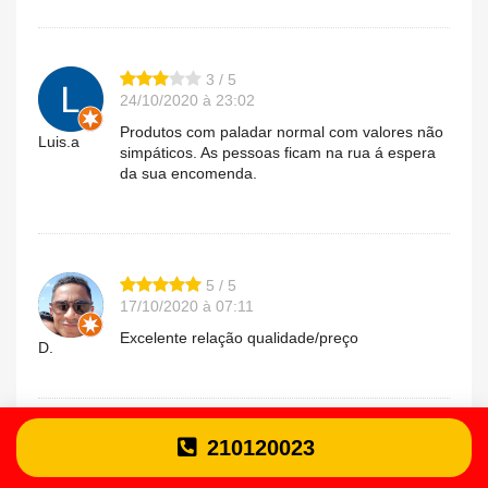
3 / 5
24/10/2020 à 23:02
Produtos com paladar normal com valores não
Luis.a
simpáticos. As pessoas ficam na rua á espera
da sua encomenda.
5 / 5
17/10/2020 à 07:11
Excelente relação qualidade/preço
D.
210120023
4 / 5
30/08/2020 à 21:31