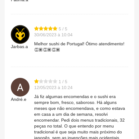
5 / 5
30/06/2023 à 10:04
Melhor sushi de Portugal! Ótimo atendimento!
Jarbas.a
👏🏽👏🏽👏🏽
1 / 5
12/05/2023 à 10:24
Já fiz algumas encomendas e o sushi era
André.e
sempre bom, fresco, saboroso. Há alguns
meses que não encomendava, e como estava
em casa a um dia de semana, resolvi
encomendar. Pedi dois menus tradicionais, 32
peças no total. O que entendo por menu
tradicional é que seja muito mais próximo do
japonês, sem as invenções mais ocidentais,