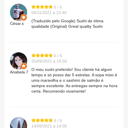
5 / 5
06/11/2021 à 23:46
(Traduzido pelo Google) Sushi de ótima
César.s
qualidade (Original) Great quality Sushi
5 / 5
25/09/2021 à 19:56
O meu sushi preferido! Sou cliente há algum
Anabela.7
tempo e só posso dar 5 estrelas. A sopa miso é
uma maravilha e o sashimi de salmão é
sempre excelente. As entregas sempre na hora
certa. Recomendo vivamente!
5 / 5
14/09/2021 à 14:00