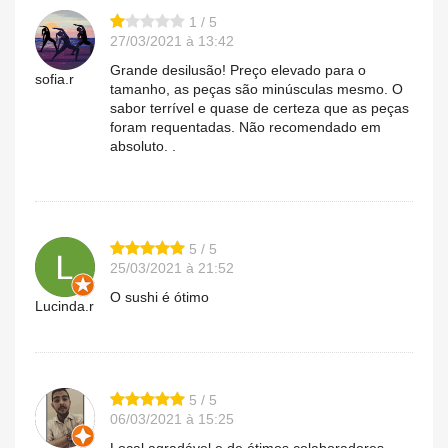
1 / 5
27/03/2021 à 13:42
Grande desilusão! Preço elevado para o
sofia.r
tamanho, as peças são minúsculas mesmo. O
sabor terrível e quase de certeza que as peças
foram requentadas. Não recomendado em
absoluto. .
5 / 5
25/03/2021 à 21:52
O sushi é ótimo
Lucinda.r
5 / 5
06/03/2021 à 15:25