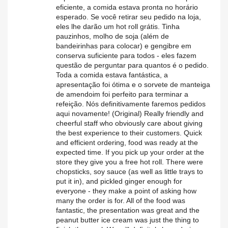
eficiente, a comida estava pronta no horário
esperado. Se você retirar seu pedido na loja,
eles lhe darão um hot roll grátis. Tinha
pauzinhos, molho de soja (além de
bandeirinhas para colocar) e gengibre em
conserva suficiente para todos - eles fazem
questão de perguntar para quantos é o pedido.
Toda a comida estava fantástica, a
apresentação foi ótima e o sorvete de manteiga
de amendoim foi perfeito para terminar a
refeição. Nós definitivamente faremos pedidos
aqui novamente! (Original) Really friendly and
cheerful staff who obviously care about giving
the best experience to their customers. Quick
and efficient ordering, food was ready at the
expected time. If you pick up your order at the
store they give you a free hot roll. There were
chopsticks, soy sauce (as well as little trays to
put it in), and pickled ginger enough for
everyone - they make a point of asking how
many the order is for. All of the food was
fantastic, the presentation was great and the
peanut butter ice cream was just the thing to