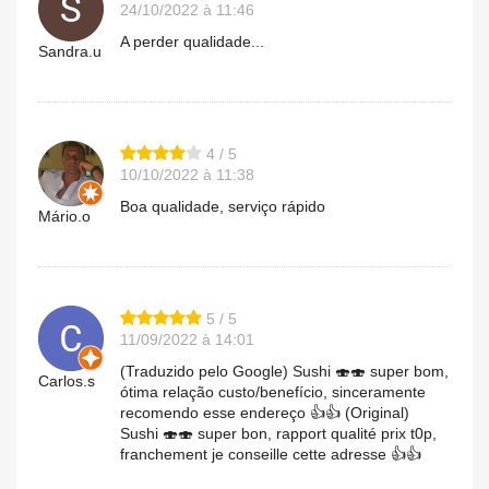
24/10/2022 à 11:46
A perder qualidade...
Sandra.u
4 / 5
10/10/2022 à 11:38
Boa qualidade, serviço rápido
Mário.o
5 / 5
11/09/2022 à 14:01
(Traduzido pelo Google) Sushi 🍣🍣 super bom,
Carlos.s
ótima relação custo/benefício, sinceramente
recomendo esse endereço 👍👍 (Original)
Sushi 🍣🍣 super bon, rapport qualité prix t0p,
franchement je conseille cette adresse 👍👍