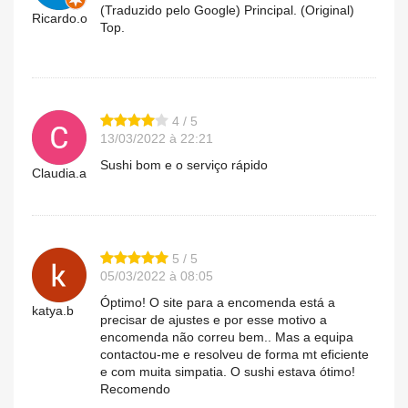
(Traduzido pelo Google) Principal. (Original)
Ricardo.o
Top.
4 / 5
13/03/2022 à 22:21
Sushi bom e o serviço rápido
Claudia.a
5 / 5
05/03/2022 à 08:05
Óptimo! O site para a encomenda está a
katya.b
precisar de ajustes e por esse motivo a
encomenda não correu bem.. Mas a equipa
contactou-me e resolveu de forma mt eficiente
e com muita simpatia. O sushi estava ótimo!
Recomendo