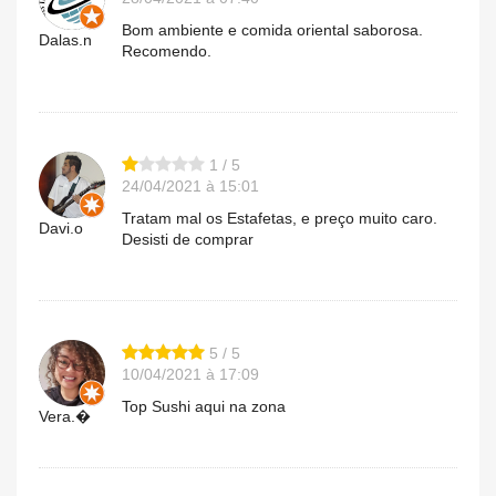
Bom ambiente e comida oriental saborosa.
Dalas.n
Recomendo.
1 / 5
24/04/2021 à 15:01
Tratam mal os Estafetas, e preço muito caro.
Davi.o
Desisti de comprar
5 / 5
10/04/2021 à 17:09
Top Sushi aqui na zona
Vera.�