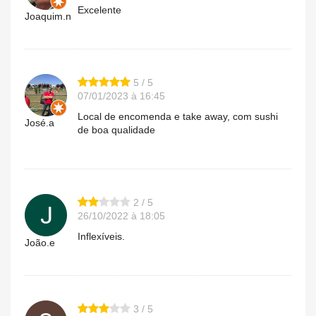
Excelente
Joaquim.n
5 / 5
07/01/2023 à 16:45
Local de encomenda e take away, com sushi
José.a
de boa qualidade
2 / 5
26/10/2022 à 18:05
Inflexíveis.
João.e
3 / 5