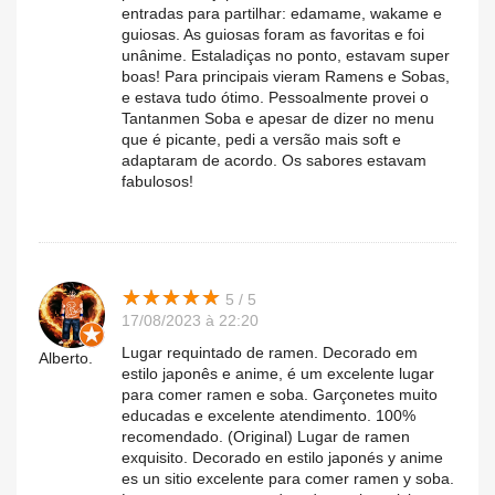
entradas para partilhar: edamame, wakame e
guiosas. As guiosas foram as favoritas e foi
unânime. Estaladiças no ponto, estavam super
boas! Para principais vieram Ramens e Sobas,
e estava tudo ótimo. Pessoalmente provei o
Tantanmen Soba e apesar de dizer no menu
que é picante, pedi a versão mais soft e
adaptaram de acordo. Os sabores estavam
fabulosos!
★
★
★
★
★
★
★
★
★
★
5 / 5
17/08/2023 à 22:20
Lugar requintado de ramen. Decorado em
Alberto.
estilo japonês e anime, é um excelente lugar
para comer ramen e soba. Garçonetes muito
educadas e excelente atendimento. 100%
recomendado. (Original) Lugar de ramen
exquisito. Decorado en estilo japonés y anime
es un sitio excelente para comer ramen y soba.