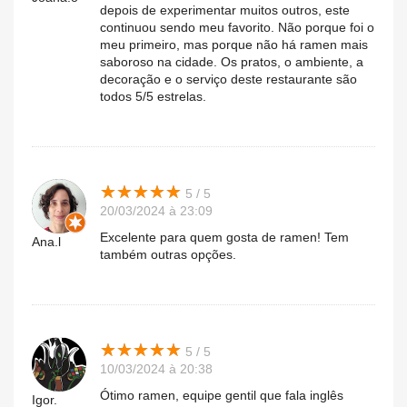
depois de experimentar muitos outros, este
continuou sendo meu favorito. Não porque foi o
meu primeiro, mas porque não há ramen mais
saboroso na cidade. Os pratos, o ambiente, a
decoração e o serviço deste restaurante são
todos 5/5 estrelas.
★
★
★
★
★
★
★
★
★
★
5 / 5
20/03/2024 à 23:09
Excelente para quem gosta de ramen! Tem
Ana.l
também outras opções.
★
★
★
★
★
★
★
★
★
★
5 / 5
10/03/2024 à 20:38
Ótimo ramen, equipe gentil que fala inglês
Igor.