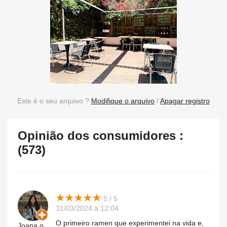
Este é o seu arquivo ?
Modifique o arquivo
/
Apagar registro
Opinião dos consumidores :
(573)
★
★
★
★
★
★
★
★
★
★
5 / 5
31/03/2024 à 12:04
O primeiro ramen que experimentei na vida e,
Joana.o