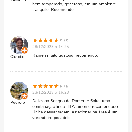
bem temperado, generoso, em um ambiente
tranquilo. Recomendo.
★
★
★
★
★
★
★
★
★
★
5 / 5
28/12/2023 à 14:25
Ramen muito gostoso, recomendo.
Claudio..
★
★
★
★
★
★
★
★
★
★
5 / 5
23/12/2023 à 16:23
Deliciosa Sangria de Ramen e Sake, uma
Pedro.e
combinação linda 👌🏻 Altamente recomendado.
Única desvantagem: estacionar na área é um
verdadeiro pesadelo...