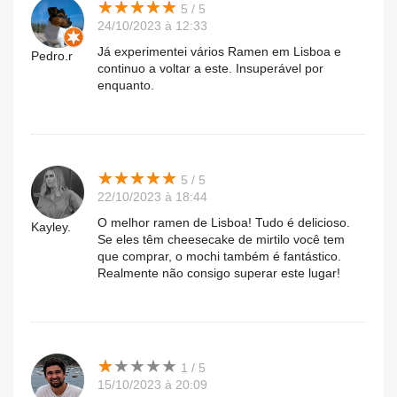
★
★
★
★
★
★
★
★
★
★
5 / 5
24/10/2023 à 12:33
Já experimentei vários Ramen em Lisboa e
Pedro.r
continuo a voltar a este. Insuperável por
enquanto.
★
★
★
★
★
★
★
★
★
★
5 / 5
22/10/2023 à 18:44
O melhor ramen de Lisboa! Tudo é delicioso.
Kayley.
Se eles têm cheesecake de mirtilo você tem
que comprar, o mochi também é fantástico.
Realmente não consigo superar este lugar!
★
★
★
★
★
★
★
★
★
★
1 / 5
15/10/2023 à 20:09