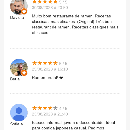
★
★
★
★
★
★
★
★
★
★
5 / 5
30/08/2023 à 20:50
Muito bom restaurante de ramen. Receitas
David.a
clássicas, mas eficazes. (Original) Très bon
restaurant de ramen. Recettes classiques mais
efficaces.
★
★
★
★
★
★
★
★
★
★
5 / 5
25/08/2023 à 16:10
Ramen brutal! ❤️
Bet.a
★
★
★
★
★
★
★
★
★
★
4 / 5
23/08/2023 à 21:40
Espaco informal, jovem e descontraído. Ideal
Sofia.a
para comida japonesa casual. Pedimos