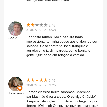
★
★
★
★
★
★
★
★
★
★
2 / 5
31/07/2023 à 15:48
Não tente ramen. Soba não era nada
Ana.e
impressionante, tinha pouco gosto além de ser
salgado. Caso contrário, local tranquilo e
agradável, o jardim parecia gente bonita e
gentil. Que pena em relação à comida.
★
★
★
★
★
★
★
★
★
★
5 / 5
30/07/2023 à 13:25
Ramen clássico muito saboroso. Mochi de
Kateryna.r
partidas não é para todos. O serviço é rápido?
A equipe fala inglês. É muito aconchegante por
dentro. (Original) Очень вкусный классический