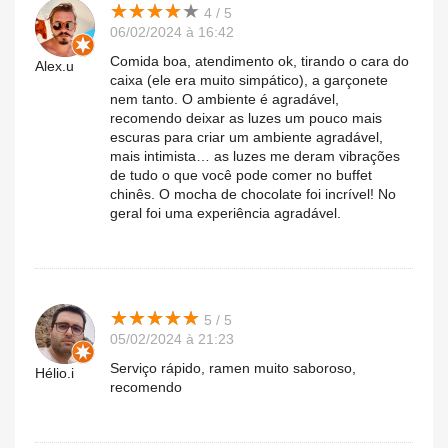
★
★
★
★
★
★
★
★
★
★
4 / 5
06/02/2024 à 16:42
Comida boa, atendimento ok, tirando o cara do
Alex.u
caixa (ele era muito simpático), a garçonete
nem tanto. O ambiente é agradável,
recomendo deixar as luzes um pouco mais
escuras para criar um ambiente agradável,
mais intimista… as luzes me deram vibrações
de tudo o que você pode comer no buffet
chinês. O mocha de chocolate foi incrível! No
geral foi uma experiência agradável.
★
★
★
★
★
★
★
★
★
★
5 / 5
05/02/2024 à 21:23
Serviço rápido, ramen muito saboroso,
Hélio.i
recomendo