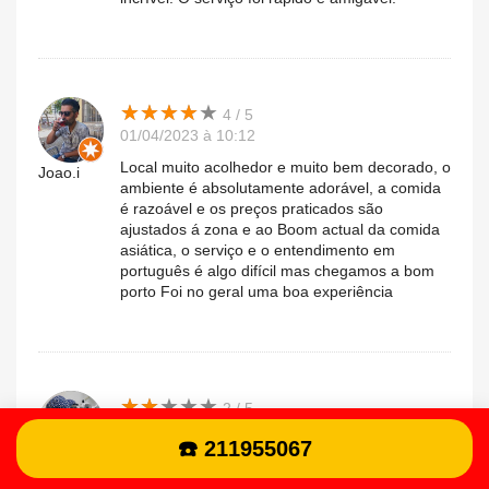
★
★
★
★
★
★
★
★
★
★
4 / 5
01/04/2023 à 10:12
Local muito acolhedor e muito bem decorado, o
Joao.i
ambiente é absolutamente adorável, a comida
é razoável e os preços praticados são
ajustados á zona e ao Boom actual da comida
asiática, o serviço e o entendimento em
português é algo difícil mas chegamos a bom
porto Foi no geral uma boa experiência
★
★
★
★
★
★
★
★
★
★
2 / 5
19/03/2023 à 14:08
☎️ 211955067
Infelizmente terei que mudar minha opinião
Maria.e
sobre esse lugar de ramen; nas últimas 3