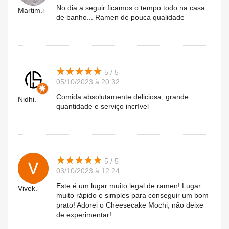
No dia a seguir ficamos o tempo todo na casa
Martim.i
de banho... Ramen de pouca qualidade
★
★
★
★
★
★
★
★
★
★
5 / 5
05/10/2023 à 20:32
Comida absolutamente deliciosa, grande
Nidhi.
quantidade e serviço incrível
★
★
★
★
★
★
★
★
★
★
5 / 5
03/10/2023 à 12:24
Este é um lugar muito legal de ramen! Lugar
Vivek.
muito rápido e simples para conseguir um bom
prato! Adorei o Cheesecake Mochi, não deixe
de experimentar!