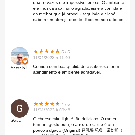
quatro vezes e é impossível enjoar. O ambiente
e a música são muito agradáveis e a comida é
da melhor que já provei - seguindo o cliché,
sabe a um abraço quente. Recomendo a todos.
★
★
★
★
★
★
★
★
★
★
5 / 5
11/04/2023 à 11:40
Comida com boa qualidade e saborosa, bom
Antonio.i
atendimento e ambiente agradável.
★
★
★
★
★
★
★
★
★
★
4 / 5
11/04/2023 à 09:48
O cheesecake light é tão delicioso! O ramen
Gai.a
tem um gosto bom, o arroz de carne é um
pouco salgado (Original) 轻乳酪蛋糕非常好吃！