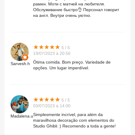
рамен. Моти с матчей на любителя.
Обслуживание быстро👌 Персонал говорит
на англ. Внутри очень уютно.
★
★
★
★
★
★
★
★
★
★
5 / 5
19/07/2023 à 20:56
Ótima comida. Bom preço. Variedade de
Sarvesh.h
opções. Um lugar imperdível.
★
★
★
★
★
★
★
★
★
★
5 / 5
03/07/2023 à 14:00
Simplesmente incrível, para além da
Madalena.u
maravilhosa decoração com elementos do
Studio Ghibli :) Recomendo a toda a gente!