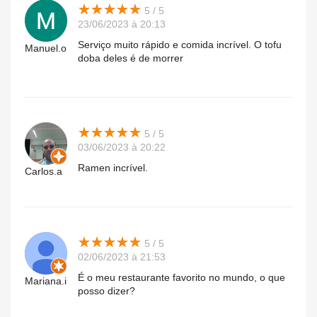
★
★
★
★
★
★
★
★
★
★
5 / 5
23/06/2023 à 20:13
Serviço muito rápido e comida incrível. O tofu
Manuel.o
doba deles é de morrer
★
★
★
★
★
★
★
★
★
★
5 / 5
03/06/2023 à 20:22
Ramen incrível.
Carlos.a
★
★
★
★
★
★
★
★
★
★
5 / 5
02/06/2023 à 21:53
É o meu restaurante favorito no mundo, o que
Mariana.i
posso dizer?