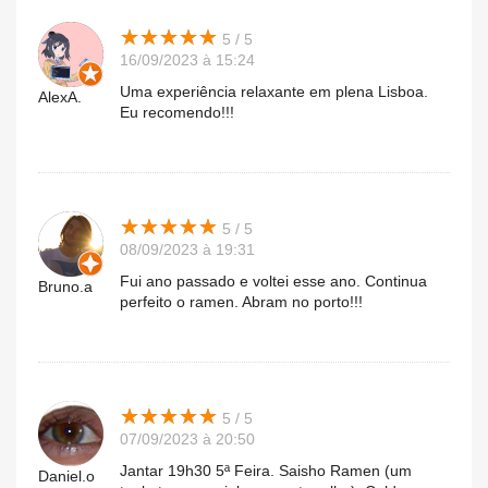
★
★
★
★
★
★
★
★
★
★
5 / 5
16/09/2023 à 15:24
Uma experiência relaxante em plena Lisboa.
AlexA.
Eu recomendo!!!
★
★
★
★
★
★
★
★
★
★
5 / 5
08/09/2023 à 19:31
Fui ano passado e voltei esse ano. Continua
Bruno.a
perfeito o ramen. Abram no porto!!!
★
★
★
★
★
★
★
★
★
★
5 / 5
07/09/2023 à 20:50
Jantar 19h30 5ª Feira. Saisho Ramen (um
Daniel.o