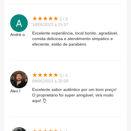
★
★
★
★
★
★
★
★
★
★
5 / 5
18/05/2023 à 15:57
Excelente experiência, local bonito, agradável,
André.o
comida deliciosa e atendimento simpático e
efeciente, estão de parabéns
★
★
★
★
★
★
★
★
★
★
5 / 5
09/05/2023 à 20:09
Excelente sabor autêntico por um bom preço!
Alex.l
O proprietário foi super amigável, virá muito
aqui! 👌