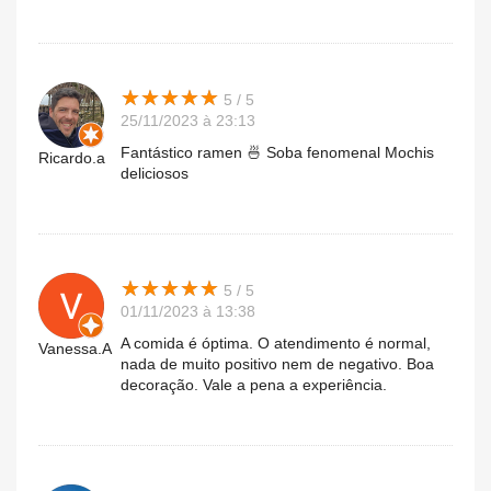
★
★
★
★
★
★
★
★
★
★
5 / 5
25/11/2023 à 23:13
Fantástico ramen 🍜 Soba fenomenal Mochis
Ricardo.a
deliciosos
★
★
★
★
★
★
★
★
★
★
5 / 5
01/11/2023 à 13:38
A comida é óptima. O atendimento é normal,
Vanessa.A
nada de muito positivo nem de negativo. Boa
decoração. Vale a pena a experiência.