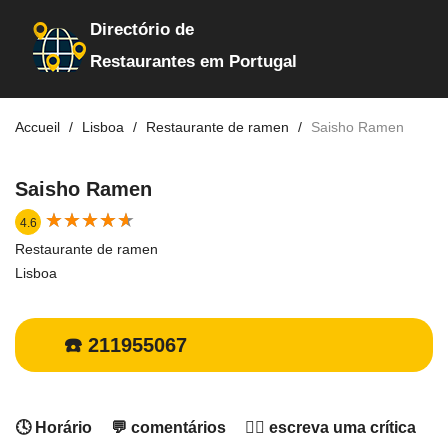
Directório de
Restaurantes em Portugal
Accueil
Lisboa
Restaurante de ramen
Saisho Ramen
Saisho Ramen
★
★
★
★
★
★
★
★
★
★
4.6
Restaurante de ramen
Lisboa
☎️ 211955067
🕓 Horário
💬 comentários
✍🏻 escreva uma crítica