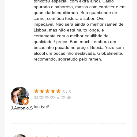
tonkotsu especial, com extra alho). Caldo
apurado e saboroso, massa com carácter e em
quantidade equilibrada. Boa quantidade de
carne, com boa textura e sabor. Ovo
impecável. Não será ainda o melhor ramen de
Lisboa, mas não está muito longe, e
certamente com o melhor equilíbrio de
qualidade / preço. Bom mochi, embora um
bocadinho puxado no preço. Bebida Yuzo sem
álcool um bocadinho deslavada. Globalmente,
recomendo, sobretudo pelo ramen.
★
★
★
★
★
★
★
★
★
★
5 / 5
04/09/2023 à 22:45
Incrível!
J.Antonio.S