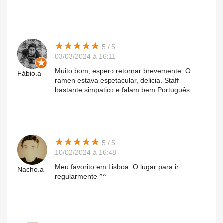
★
★
★
★
★
★
★
★
★
★
5 / 5
03/03/2024 à 16:11
Muito bom, espero retornar brevemente. O
Fábio.a
ramen estava espetacular, delicia. Staff
bastante simpatico e falam bem Português.
★
★
★
★
★
★
★
★
★
★
5 / 5
10/02/2024 à 16:48
Meu favorito em Lisboa. O lugar para ir
Nacho.a
regularmente ^^