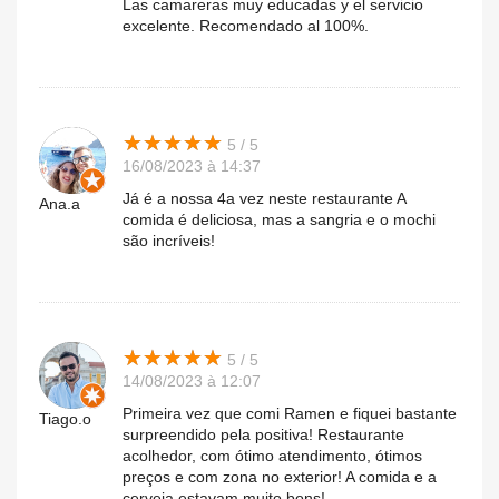
Las camareras muy educadas y el servicio
excelente. Recomendado al 100%.
★
★
★
★
★
★
★
★
★
★
5 / 5
16/08/2023 à 14:37
Já é a nossa 4a vez neste restaurante A
Ana.a
comida é deliciosa, mas a sangria e o mochi
são incríveis!
★
★
★
★
★
★
★
★
★
★
5 / 5
14/08/2023 à 12:07
Primeira vez que comi Ramen e fiquei bastante
Tiago.o
surpreendido pela positiva! Restaurante
acolhedor, com ótimo atendimento, ótimos
preços e com zona no exterior! A comida e a
cerveja estavam muito bons!