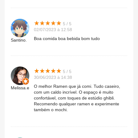
★
★
★
★
★
★
★
★
★
★
5 / 5
02/07/2023 à 12:58
Boa comida boa bebida bom tudo
Santino.
★
★
★
★
★
★
★
★
★
★
5 / 5
30/06/2023 à 14:38
O melhor Ramen que já comi. Tudo caseiro,
Melissa.e
com um caldo incrível. O espaço é muito
confortável, com toques de estúdio ghibli.
Recomendo qualquer ramen e experimente
também o mochi.