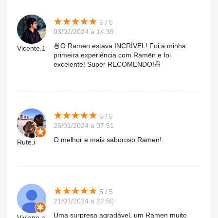
★
★
★
★
★
★
★
★
★
★
5 / 5
03/02/2024 à 14:39
🍜O Ramēn estava INCRÍVEL! Foi a minha
Vicente.1
primeira experiência com Ramēn e foi
excelente! Super RECOMENDO!🍜
★
★
★
★
★
★
★
★
★
★
5 / 5
26/01/2024 à 07:51
O melhor e mais saboroso Ramen!
Rute.i
★
★
★
★
★
★
★
★
★
★
5 / 5
21/01/2024 à 22:50
Uma surpresa agradável, um Ramen muito
Viviane.a