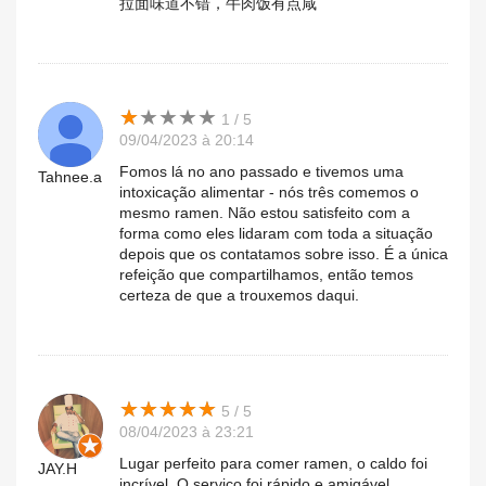
拉面味道不错，牛肉饭有点咸
★
★
★
★
★
★
★
★
★
★
1 / 5
09/04/2023 à 20:14
Fomos lá no ano passado e tivemos uma
Tahnee.a
intoxicação alimentar - nós três comemos o
mesmo ramen. Não estou satisfeito com a
forma como eles lidaram com toda a situação
depois que os contatamos sobre isso. É a única
refeição que compartilhamos, então temos
certeza de que a trouxemos daqui.
★
★
★
★
★
★
★
★
★
★
5 / 5
08/04/2023 à 23:21
Lugar perfeito para comer ramen, o caldo foi
JAY.H
incrível. O serviço foi rápido e amigável.