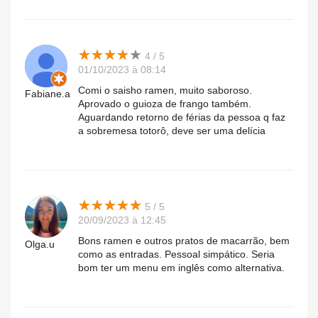
★
★
★
★
★
★
★
★
★
★
4 / 5
01/10/2023 à 08:14
Comi o saisho ramen, muito saboroso.
Fabiane.a
Aprovado o guioza de frango também.
Aguardando retorno de férias da pessoa q faz
a sobremesa totorô, deve ser uma delícia
★
★
★
★
★
★
★
★
★
★
5 / 5
20/09/2023 à 12:45
Bons ramen e outros pratos de macarrão, bem
Olga.u
como as entradas. Pessoal simpático. Seria
bom ter um menu em inglês como alternativa.