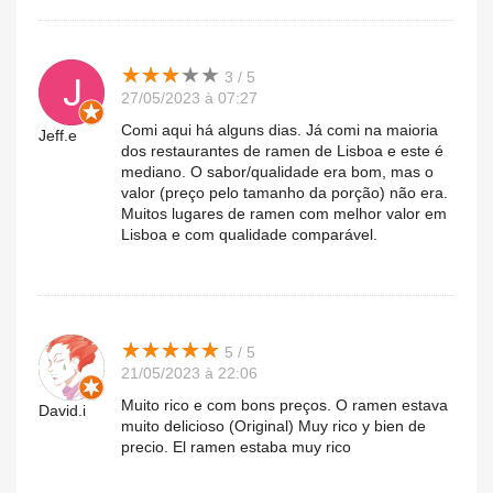
★
★
★
★
★
★
★
★
★
★
3 / 5
27/05/2023 à 07:27
Comi aqui há alguns dias. Já comi na maioria
Jeff.e
dos restaurantes de ramen de Lisboa e este é
mediano. O sabor/qualidade era bom, mas o
valor (preço pelo tamanho da porção) não era.
Muitos lugares de ramen com melhor valor em
Lisboa e com qualidade comparável.
★
★
★
★
★
★
★
★
★
★
5 / 5
21/05/2023 à 22:06
Muito rico e com bons preços. O ramen estava
David.i
muito delicioso (Original) Muy rico y bien de
precio. El ramen estaba muy rico