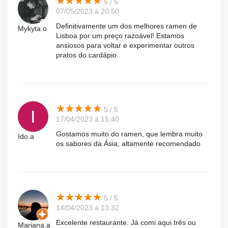
★
★
★
★
★
★
★
★
★
★
5 / 5
07/05/2023 à 20:50
Definitivamente um dos melhores ramen de
Mykyta.o
Lisboa por um preço razoável! Estamos
ansiosos para voltar e experimentar outros
pratos do cardápio.
★
★
★
★
★
★
★
★
★
★
5 / 5
17/04/2023 à 15:40
Gostamos muito do ramen, que lembra muito
Ido.a
os sabores da Ásia, altamente recomendado
★
★
★
★
★
★
★
★
★
★
5 / 5
14/04/2023 à 13:32
Excelente restaurante. Já comi aqui três ou
Mariana.a