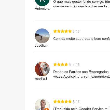
O que mais gostei foi do serviço, 
que servem. A comida achei mediana
Antonio.a
5 / 5
Comida muito saborosa e bem conf
Josélia.r
4 / 5
Desde os Patrões aos Empregados, 
vezes.Aconselho a irem experimenta
marilia.i
5 / 5
(Traduzido pelo Google) Serviço mui