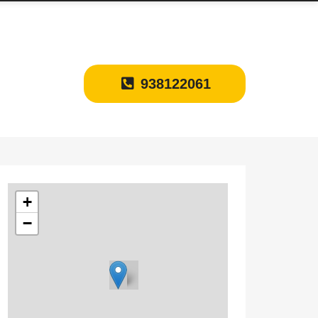
938122061
+
−