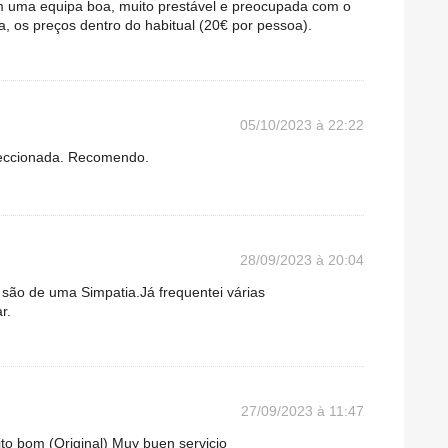
têm uma equipa boa, muito prestável e preocupada com o
, os preços dentro do habitual (20€ por pessoa).
05/10/2023 à 22:22
eccionada. Recomendo.
28/09/2023 à 20:04
são de uma Simpatia.Já frequentei várias
r.
27/09/2023 à 11:47
to bom (Original) Muy buen servicio