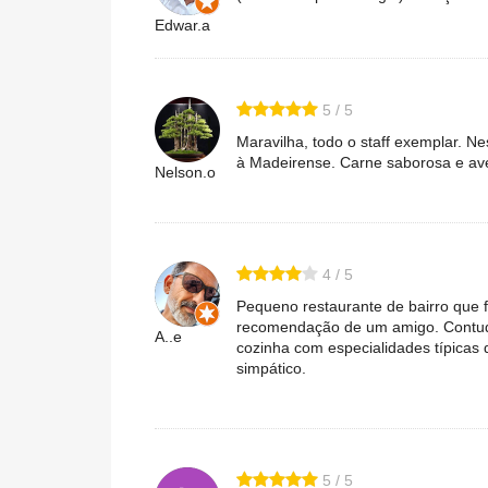
Edwar.a
5 / 5
Maravilha, todo o staff exemplar. 
à Madeirense. Carne saborosa e ave
Nelson.o
4 / 5
Pequeno restaurante de bairro que 
recomendação de um amigo. Contudo,
A..e
cozinha com especialidades típicas 
simpático.
5 / 5