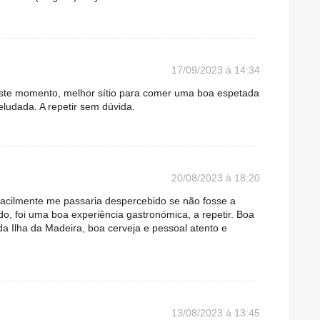
17/09/2023 à 14:34
Neste momento, melhor sítio para comer uma boa espetada
ludada. A repetir sem dúvida.
20/08/2023 à 18:20
facilmente me passaria despercebido se não fosse a
 foi uma boa experiência gastronómica, a repetir. Boa
da Ilha da Madeira, boa cerveja e pessoal atento e
13/08/2023 à 13:45