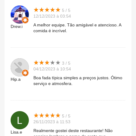
★
★
★
★
★
★
★
★
★
★
5 / 5
12/12/2023 à 03:54
A melhor equipe. Tão amigável e atencioso. A
Drew.i
comida é incrível.
★
★
★
★
★
★
★
★
★
★
3 / 5
04/12/2023 à 10:54
Boa fada típica simples a preços justos. Ótimo
Hip.a
serviço e atmosfera.
★
★
★
★
★
★
★
★
★
★
5 / 5
26/11/2023 à 11:53
Realmente gostei deste restaurante! Não
Lisa.e