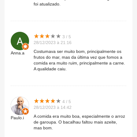
foi atualizado.
★
★
★
★
★
★
★
★
★
★
3 / 5
28/12/2023 à 21:16
Costumava ser muito bom, principalmente os
Anna.a
frutos do mar, mas da última vez que fomos a
comida era muito ruim, principalmente a carne.
A qualidade caiu.
★
★
★
★
★
★
★
★
★
★
4 / 5
28/12/2023 à 14:42
A comida era muito boa, especialmente o arroz
Paulo.i
de garoupa. O bacalhau faltou mais azeite,
mas bom.