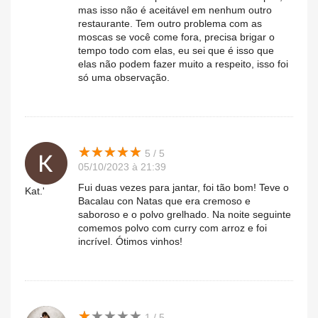
mas isso não é aceitável em nenhum outro
restaurante. Tem outro problema com as
moscas se você come fora, precisa brigar o
tempo todo com elas, eu sei que é isso que
elas não podem fazer muito a respeito, isso foi
só uma observação.
★
★
★
★
★
★
★
★
★
★
5 / 5
05/10/2023 à 21:39
Fui duas vezes para jantar, foi tão bom! Teve o
Kat.'
Bacalau con Natas que era cremoso e
saboroso e o polvo grelhado. Na noite seguinte
comemos polvo com curry com arroz e foi
incrível. Ótimos vinhos!
★
★
★
★
★
★
★
★
★
★
1 / 5