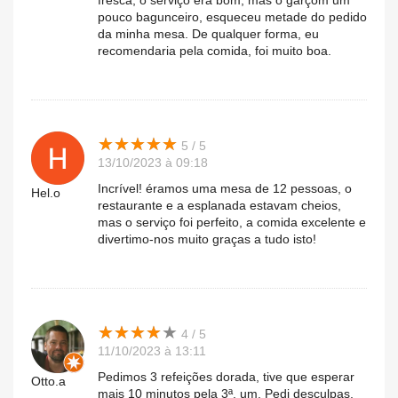
fresca, o serviço era bom, mas o garçom um
pouco bagunceiro, esqueceu metade do pedido
da minha mesa. De qualquer forma, eu
recomendaria pela comida, foi muito boa.
★
★
★
★
★
★
★
★
★
★
5 / 5
13/10/2023 à 09:18
Incrível! éramos uma mesa de 12 pessoas, o
Hel.o
restaurante e a esplanada estavam cheios,
mas o serviço foi perfeito, a comida excelente e
divertimo-nos muito graças a tudo isto!
★
★
★
★
★
★
★
★
★
★
4 / 5
11/10/2023 à 13:11
Pedimos 3 refeições dorada, tive que esperar
Otto.a
mais 10 minutos pela 3ª. um. Pedi desculpas,