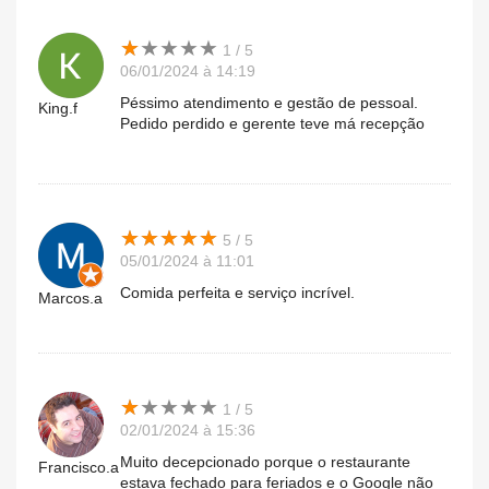
★
★
★
★
★
★
★
★
★
★
1 / 5
06/01/2024 à 14:19
Péssimo atendimento e gestão de pessoal.
King.f
Pedido perdido e gerente teve má recepção
★
★
★
★
★
★
★
★
★
★
5 / 5
05/01/2024 à 11:01
Comida perfeita e serviço incrível.
Marcos.a
★
★
★
★
★
★
★
★
★
★
1 / 5
02/01/2024 à 15:36
Muito decepcionado porque o restaurante
Francisco.a
estava fechado para feriados e o Google não