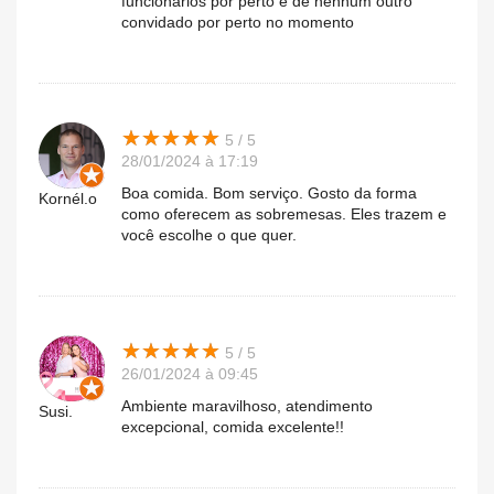
funcionários por perto e de nenhum outro
convidado por perto no momento
★
★
★
★
★
★
★
★
★
★
5 / 5
28/01/2024 à 17:19
Boa comida. Bom serviço. Gosto da forma
Kornél.o
como oferecem as sobremesas. Eles trazem e
você escolhe o que quer.
★
★
★
★
★
★
★
★
★
★
5 / 5
26/01/2024 à 09:45
Ambiente maravilhoso, atendimento
Susi.
excepcional, comida excelente!!