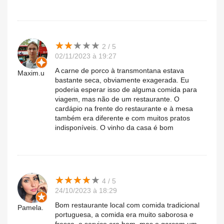
★
★
★
★
★
★
★
★
★
★
2 / 5
02/11/2023 à 19:27
A carne de porco à transmontana estava
Maxim.u
bastante seca, obviamente exagerada. Eu
poderia esperar isso de alguma comida para
viagem, mas não de um restaurante. O
cardápio na frente do restaurante e à mesa
também era diferente e com muitos pratos
indisponíveis. O vinho da casa é bom
★
★
★
★
★
★
★
★
★
★
4 / 5
24/10/2023 à 18:29
Bom restaurante local com comida tradicional
Pamela.
portuguesa, a comida era muito saborosa e