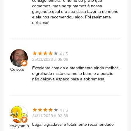
consigo lembrar o nome do prato que
comemos, mas perguntamos à nossa
garçonete qual era sua coisa favorita no menu
e ela nos recomendou algo. Foi realmente
delicioso!
★
★
★
★
★
★
★
★
★
★
4 / 5
25/11/2023 à 05:06
Excelente comida e atendimento ainda melhor..
Celso.o
o grelhado misto era muito bom, e a porção
não deixava espaço para a sobremesa.
★
★
★
★
★
★
★
★
★
★
4 / 5
24/11/2023 à 02:38
Lugar agradável e totalmente recomendado
swayam.h