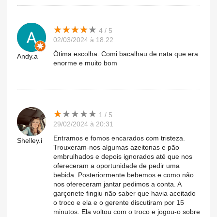
★
★
★
★
★
★
★
★
★
★
4 / 5
02/03/2024 à 18:22
Ótima escolha. Comi bacalhau de nata que era
Andy.a
enorme e muito bom
★
★
★
★
★
★
★
★
★
★
1 / 5
29/02/2024 à 20:31
Entramos e fomos encarados com tristeza.
Shelley.i
Trouxeram-nos algumas azeitonas e pão
embrulhados e depois ignorados até que nos
ofereceram a oportunidade de pedir uma
bebida. Posteriormente bebemos e como não
nos ofereceram jantar pedimos a conta. A
garçonete fingiu não saber que havia aceitado
o troco e ela e o gerente discutiram por 15
minutos. Ela voltou com o troco e jogou-o sobre