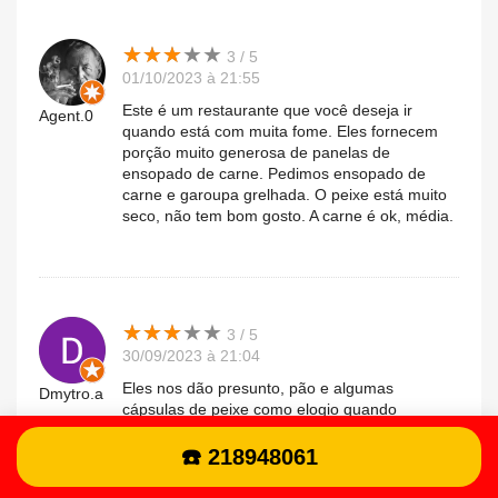
★
★
★
★
★
★
★
★
★
★
3 / 5
01/10/2023 à 21:55
Este é um restaurante que você deseja ir
Agent.0
quando está com muita fome. Eles fornecem
porção muito generosa de panelas de
ensopado de carne. Pedimos ensopado de
carne e garoupa grelhada. O peixe está muito
seco, não tem bom gosto. A carne é ok, média.
★
★
★
★
★
★
★
★
★
★
3 / 5
30/09/2023 à 21:04
Eles nos dão presunto, pão e algumas
Dmytro.a
cápsulas de peixe como elogio quando
chegamos, e não disseram que deveríamos
pagar por isso (porque normalmente o elogio é
☎️ 218948061
de graça). No final foram incluídas na conta
coisas por mais de 10 euros. Para mim trata-se