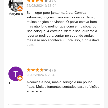
★
★
★
★
★
★
★
★
★
★
4 / 5
22/02/2024 à 16:04
Bom lugar para jantar na área. Comida
Maryna.o
saborosa, opções interessantes no cardápio,
muitas opções de vinhos. O polvo estava bom,
mas não foi o melhor que comi em Lisboa, por
isso coloquei 4 estrelas. Além disso, durante a
reserva pedi para sentar no segundo andar,
mas isso não aconteceu. Fora isso, tudo estava
bem.
★
★
★
★
★
★
★
★
★
★
4 / 5
20/02/2024 à 20:46
A comida é boa, mas o serviço é um pouco
T.
fraco. Muitos fumantes sentados para refeições
ao ar livre.