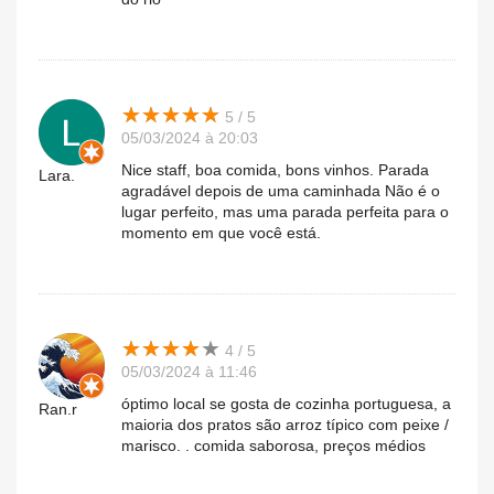
★
★
★
★
★
★
★
★
★
★
5 / 5
05/03/2024 à 20:03
Nice staff, boa comida, bons vinhos. Parada
Lara.
agradável depois de uma caminhada Não é o
lugar perfeito, mas uma parada perfeita para o
momento em que você está.
★
★
★
★
★
★
★
★
★
★
4 / 5
05/03/2024 à 11:46
óptimo local se gosta de cozinha portuguesa, a
Ran.r
maioria dos pratos são arroz típico com peixe /
marisco. . comida saborosa, preços médios