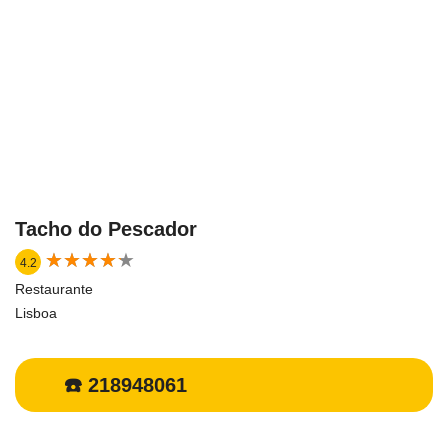
Tacho do Pescador
★
★
★
★
★
★
★
★
★
★
4.2
Restaurante
Lisboa
☎️ 218948061