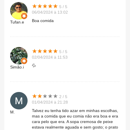
★
★
★
★
★
★
★
★
★
★
5 / 5
06/04/2024 à 13:02
Boa comida
Tufan.e
★
★
★
★
★
★
★
★
★
★
5 / 5
02/04/2024 à 11:53
💦
Simão.i
★
★
★
★
★
★
★
★
★
★
2 / 5
01/04/2024 à 21:28
Talvez eu tenha tido azar em minhas escolhas,
M.
mas a comida que eu comia não era boa e era
cara pelo que era. A sopa cremosa de peixe
estava realmente aguada e sem gosto; o prato