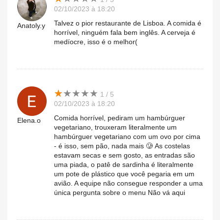
02/10/2023 à 18:20
Talvez o pior restaurante de Lisboa. A comida é
Anatoly.y
horrível, ninguém fala bem inglês. A cerveja é
medíocre, isso é o melhor(
★
★
★
★
★
★
★
★
★
★
1 / 5
02/10/2023 à 18:20
Comida horrível, pediram um hambúrguer
Elena.o
vegetariano, trouxeram literalmente um
hambúrguer vegetariano com um ovo por cima
- é isso, sem pão, nada mais 🥲 As costelas
estavam secas e sem gosto, as entradas são
uma piada, o patê de sardinha é literalmente
um pote de plástico que você pegaria em um
avião. A equipe não consegue responder a uma
única pergunta sobre o menu Não vá aqui