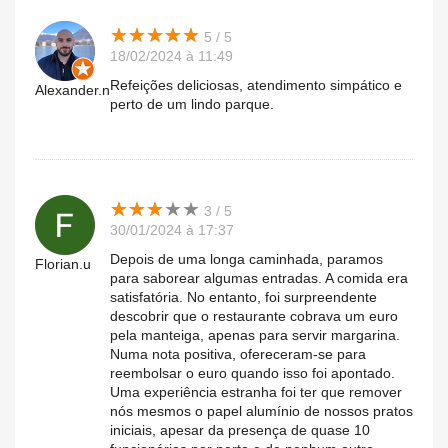
★
★
★
★
★
★
★
★
★
★
5 / 5
18/02/2024 à 11:49
Refeições deliciosas, atendimento simpático e
Alexander.n
perto de um lindo parque.
★
★
★
★
★
★
★
★
★
★
3 / 5
30/01/2024 à 17:37
Depois de uma longa caminhada, paramos
Florian.u
para saborear algumas entradas. A comida era
satisfatória. No entanto, foi surpreendente
descobrir que o restaurante cobrava um euro
pela manteiga, apenas para servir margarina.
Numa nota positiva, ofereceram-se para
reembolsar o euro quando isso foi apontado.
Uma experiência estranha foi ter que remover
nós mesmos o papel alumínio de nossos pratos
iniciais, apesar da presença de quase 10