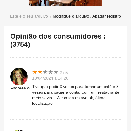
Este é o seu arquivo ?
Modifique o arquivo
/
Apagar registro
Opinião dos consumidores :
(3754)
★
★
★
★
★
★
★
★
★
★
2 / 5
10/04/2024 à 14:26
Tive que pedir 3 vezes para tomar um café e 3
Andreea.o
vezes para pagar a conta, com um restaurante
meio vazio… A comida estava ok, ótima
localização