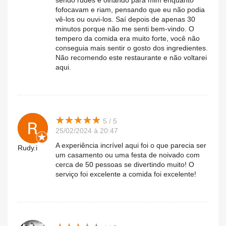
sendo rudes e olhando para mim enquanto
fofocavam e riam, pensando que eu não podia
vê-los ou ouvi-los. Saí depois de apenas 30
minutos porque não me senti bem-vindo. O
tempero da comida era muito forte, você não
conseguia mais sentir o gosto dos ingredientes.
Não recomendo este restaurante e não voltarei
aqui.
★
★
★
★
★
★
★
★
★
★
5 / 5
25/02/2024 à 20:47
A experiência incrível aqui foi o que parecia ser
Rudy.i
um casamento ou uma festa de noivado com
cerca de 50 pessoas se divertindo muito! O
serviço foi excelente a comida foi excelente!