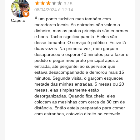
★
★
★
★
★
★
★
★
★
★
3 / 5
08/04/2024 à 12:14
É um ponto turístico mas também com
Cape.o
moradores locais. As entradas não valem o
dinheiro, mas os pratos principais são enormes
e bons. Tacho significa panela. E eles são
desse tamanho. O serviço é patético. Estive lá
duas vezes. Na primeira vez, meu garçom
desapareceu e esperei 40 minutos para fazer o
pedido e pegar meu prato principal após a
entrada, até perguntei ao supervisor que
estava desacompanhado e demorou mais 15
minutos. Segunda visita, o garçom esqueceu
metade das minhas entradas. 5 mesas ou 20
mesas, elas simplesmente estão
desorganizadas. Quando fica cheio, eles
colocam as mesinhas com cerca de 30 cm de
distância. Então esteja preparado para comer
com estranhos, cotovelo direito no cotovelo