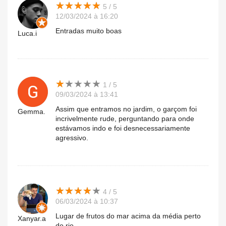
★
★
★
★
★
★
★
★
★
★
5 / 5
12/03/2024 à 16:20
Entradas muito boas
Luca.i
★
★
★
★
★
★
★
★
★
★
1 / 5
09/03/2024 à 13:41
Assim que entramos no jardim, o garçom foi
Gemma.
incrivelmente rude, perguntando para onde
estávamos indo e foi desnecessariamente
agressivo.
★
★
★
★
★
★
★
★
★
★
4 / 5
06/03/2024 à 10:37
Lugar de frutos do mar acima da média perto
Xanyar.a
do rio