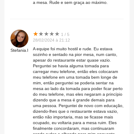
a mesa. Rude e sem graça ao máximo.
★
★
★
★
★
★
★
★
★
★
1 / 5
28/02/2024 à 21:12
A equipe foi muito hostil e rude. Eu estava
Stefania.l
sozinho e sentado na pior mesa, num canto,
apesar do restaurante estar quase vazio.
Perguntei se havia alguma tomada para
carregar meu telefone, então eles colocaram
meu telefone em uma tomada bem longe de
mim, então perguntei se poderia sentar na
mesa ao lado da tomada para poder ficar perto
do meu telefone, mas eles negaram a princípio
dizendo que a mesa é grande demais para
uma pessoa. Perguntei de novo com educação,
dizendo-lhes que o restaurante estava vazio,
então não importaria, mas se ficasse mais
ocupado, eu voltaria para a mesa ruim. Eles
finalmente concordaram, mas continuaram