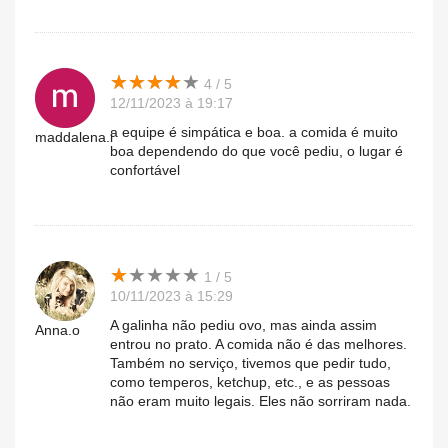
★
★
★
★
★
★
★
★
★
★
4 / 5
12/11/2023 à 19:17
a equipe é simpática e boa. a comida é muito
maddalena.i
boa dependendo do que você pediu, o lugar é
confortável
★
★
★
★
★
★
★
★
★
★
1 / 5
10/11/2023 à 15:29
A galinha não pediu ovo, mas ainda assim
Anna.o
entrou no prato. A comida não é das melhores.
Também no serviço, tivemos que pedir tudo,
como temperos, ketchup, etc., e as pessoas
não eram muito legais. Eles não sorriram nada.