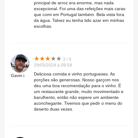
principal de arroz era enorme, mas nada
excepcional. Foi uma das refeições mais caras
que comi em Portugal também. Bela vista fora
da água. Talvez eu tenha tido azar em minhas
escolhas.
★
★
★
★
★
★
★
★
★
★
3 / 5
29/03/2024 à 09:58
Deliciosa comida e vinho portugueses. As
Gavin.i
porções são generosas. Nosso garçom nos
deu uma boa recomendação para o vinho. É
um restaurante grande, muito movimentado e
barulhento, então não espere um ambiente
aconchegante. Tivemos que pedir o menu do
deserto duas vezes.