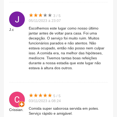
★
★
★
★
★
★
★
★
★
★
3 / 5
05/11/2023 à 23:07
Escolhemos este lugar como nosso último
J.c
jantar antes de voltar para casa. Foi uma
decepção. O serviço foi muito ruim. Muitos
funcionários parados e não atentos. Não
estava ocupado, então não posso nem culpar
isso. A comida era, na melhor das hipóteses,
medíocre. Tivemos tantas boas refeições
durante a nossa estadia que este lugar não
estava à altura dos outros.
★
★
★
★
★
★
★
★
★
★
5 / 5
03/11/2023 à 08:24
Comida super saborosa servida em potes.
Crissian.
Serviço rápido e amigável.