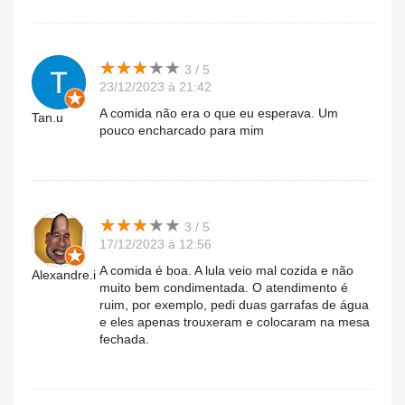
★
★
★
★
★
★
★
★
★
★
3 / 5
23/12/2023 à 21:42
A comida não era o que eu esperava. Um
Tan.u
pouco encharcado para mim
★
★
★
★
★
★
★
★
★
★
3 / 5
17/12/2023 à 12:56
A comida é boa. A lula veio mal cozida e não
Alexandre.i
muito bem condimentada. O atendimento é
ruim, por exemplo, pedi duas garrafas de água
e eles apenas trouxeram e colocaram na mesa
fechada.