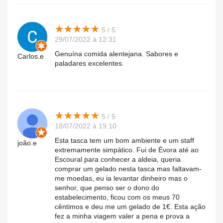
★
★
★
★
★
★
★
★
★
★
5 / 5
29/07/2022 à 12:31
Genuína comida alentejana. Sabores e
Carlos.e
paladares excelentes.
★
★
★
★
★
★
★
★
★
★
5 / 5
18/07/2022 à 19:10
Esta tasca tem um bom ambiente e um staff
joão.e
extremamente simpático. Fui de Évora até ao
Escoural para conhecer a aldeia, queria
comprar um gelado nesta tasca mas faltavam-
me moedas, eu ia levantar dinheiro mas o
senhor, que penso ser o dono do
estabelecimento, ficou com os meus 70
cêntimos e deu me um gelado de 1€. Esta ação
fez a minha viagem valer a pena e prova a