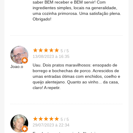
saber BEM receber e BEM servir! Com
ingredientes simples, locais na generalidade,
uma cozinha primorosa. Uma satisfação plena.
Obrigado!
★
★
★
★
★
★
★
★
★
★
5 / 5
13/08/2023 à 16:35
Uau. Dois pratos maravilhosos: ensopado de
Joao.o
borrego e bochechas de porco. Acrescidos de
umas entradas ótimas com enchidos, coelho e
queijo alentejano. Quanto ao vinho... da casa,
claro! A repetir.
★
★
★
★
★
★
★
★
★
★
5 / 5
29/07/2023 à 22:34