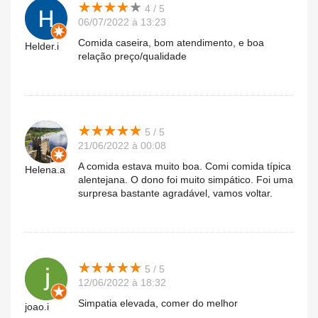
★
★
★
★
★
★
★
★
★
★
4 / 5
06/07/2022 à 13:23
Comida caseira, bom atendimento, e boa
Helder.i
relação preço/qualidade
★
★
★
★
★
★
★
★
★
★
5 / 5
21/06/2022 à 00:08
A comida estava muito boa. Comi comida típica
Helena.a
alentejana. O dono foi muito simpático. Foi uma
surpresa bastante agradável, vamos voltar.
★
★
★
★
★
★
★
★
★
★
5 / 5
12/06/2022 à 18:32
Simpatia elevada, comer do melhor
joao.i