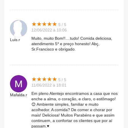
★
★
★
★
★
★
★
★
★
★
5 / 5
12/06/2022 à 10:06
Muito, muito Bom!!....tudo! Comida deliciosa,
Luis.r
atendimento 5* e preço honesto! Abç,
Sr.Francisco e obrigado.
★
★
★
★
★
★
★
★
★
★
5 / 5
11/06/2022 à 18:01
Em pleno Alentejo encontramos a casa que nos
Mafalda.r
enche a alma, o coração, e claro, o estômago!
😊 Ambiente simples, familiar e muito
acolhedor. A comida? De comer e chorar por
mais! Deliciosa! Muitos Parabéns e que assim
continuem, a confortar os clientes que por aí
passam.♥️