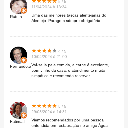
★
★
★
★
★
★
★
★
★
★
5 / 5
11/04/2024 à 13:34
Uma das melhores tascas alentejanas do
Rute.a
Alentejo. Paragem sdmpre obrigatória
★
★
★
★
★
★
★
★
★
★
4 / 5
10/04/2024 à 21:00
Vai-se lá pela comida, a carne é excelente,
Fernando.a
bom vinho da casa, o atendimento muito
simpático e recomendo reservar.
★
★
★
★
★
★
★
★
★
★
5 / 5
29/03/2024 à 14:31
Viemos recomendados por uma pessoa
Fatima.l
entendida em restauração no amigo Água