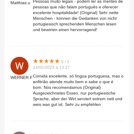
Pessoas muito legais - podem ler as mentes de
Matthias.u
pessoas que não falam português e oferecer
excelente hospitalidade! (Original) Sehr nette
Menschen - können die Gedanken von nicht
portugiesisch sprechenden Menschen lesen
und bewirten einen hervorragend!
★
★
★
★
★
★
★
★
★
★
5 / 5
14/02/2023 à 13:27
Comida excelente, só língua portuguesa, mas o
WERNER.F
anfitrião atende muito bem e sabe o que é
bom. Nós recomendamos (Original)
Ausgezeichnetes Essen, nur portugiesische
Sprache, aber der Wirt serviert extrem nett und
weis was gut ist. Sehr zu empfehlen