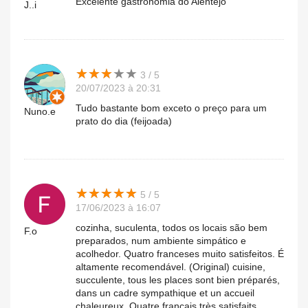
Excelente gastronomia do Alentejo
J..i
★
★
★
★
★
★
★
★
★
★
3 / 5
20/07/2023 à 20:31
Tudo bastante bom exceto o preço para um
Nuno.e
prato do dia (feijoada)
★
★
★
★
★
★
★
★
★
★
5 / 5
17/06/2023 à 16:07
cozinha, suculenta, todos os locais são bem
F.o
preparados, num ambiente simpático e
acolhedor. Quatro franceses muito satisfeitos. É
altamente recomendável. (Original) cuisine,
succulente, tous les places sont bien préparés,
dans un cadre sympathique et un accueil
chaleureux. Quatre français très satisfaits.