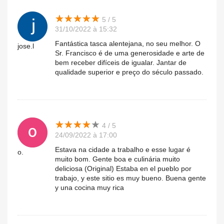
★
★
★
★
★
★
★
★
★
★
5 / 5
31/10/2022 à 15:32
Fantástica tasca alentejana, no seu melhor. O
jose.l
Sr. Francisco é de uma generosidade e arte de
bem receber difíceis de igualar. Jantar de
qualidade superior e preço do século passado.
★
★
★
★
★
★
★
★
★
★
4 / 5
24/09/2022 à 17:00
Estava na cidade a trabalho e esse lugar é
o.
muito bom. Gente boa e culinária muito
deliciosa (Original) Estaba en el pueblo por
trabajo, y este sitio es muy bueno. Buena gente
y una cocina muy rica