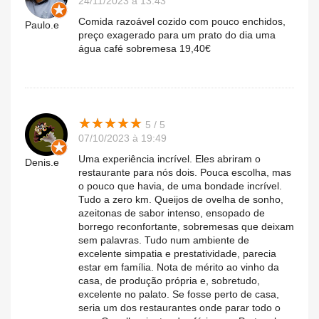
24/11/2023 à 13:43
Comida razoável cozido com pouco enchidos,
Paulo.e
preço exagerado para um prato do dia uma
água café sobremesa 19,40€
★
★
★
★
★
★
★
★
★
★
5 / 5
07/10/2023 à 19:49
Uma experiência incrível. Eles abriram o
Denis.e
restaurante para nós dois. Pouca escolha, mas
o pouco que havia, de uma bondade incrível.
Tudo a zero km. Queijos de ovelha de sonho,
azeitonas de sabor intenso, ensopado de
borrego reconfortante, sobremesas que deixam
sem palavras. Tudo num ambiente de
excelente simpatia e prestatividade, parecia
estar em família. Nota de mérito ao vinho da
casa, de produção própria e, sobretudo,
excelente no palato. Se fosse perto de casa,
seria um dos restaurantes onde parar todo o