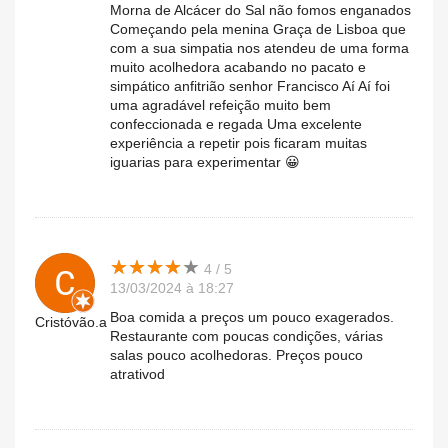
Morna de Alcácer do Sal não fomos enganados
Começando pela menina Graça de Lisboa que
com a sua simpatia nos atendeu de uma forma
muito acolhedora acabando no pacato e
simpático anfitrião senhor Francisco Aí Aí foi
uma agradável refeição muito bem
confeccionada e regada Uma excelente
experiência a repetir pois ficaram muitas
iguarias para experimentar 😀
★
★
★
★
★
★
★
★
★
★
4 / 5
13/03/2024 à 18:27
Boa comida a preços um pouco exagerados.
Cristóvão.a
Restaurante com poucas condições, várias
salas pouco acolhedoras. Preços pouco
atrativod