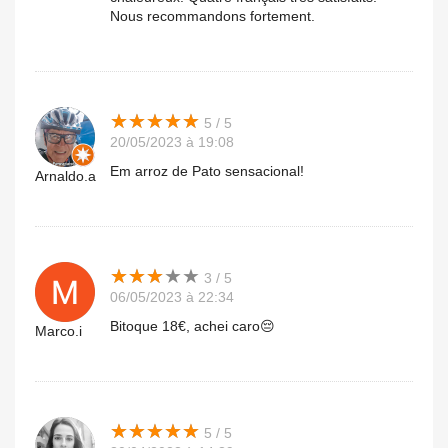
Nous recommandons fortement.
★
★
★
★
★
★
★
★
★
★
5 / 5
20/05/2023 à 19:08
Em arroz de Pato sensacional!
Arnaldo.a
★
★
★
★
★
★
★
★
★
★
3 / 5
06/05/2023 à 22:34
Bitoque 18€, achei caro😔
Marco.i
★
★
★
★
★
★
★
★
★
★
5 / 5