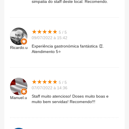
simpatia do staff deste local. Recomendo.
★
★
★
★
★
★
★
★
★
★
5 / 5
09/07/2022 à 15:42
Experiência gastronómica fantástica 👏.
Ricardo.u
Atendimento 5⭐
★
★
★
★
★
★
★
★
★
★
5 / 5
07/07/2022 à 14:36
Staff muito atencioso! Doses muito boas e
Manuel.u
muito bem servidas! Recomendo!!!