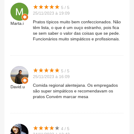
★
★
★
★
★
★
★
★
★
★
5 / 5
25/11/2023 à 19:09
Pratos típicos muito bem confeccionados. Não
Marta.i
têm lista, o que é um ouço estranho, pois fica
se sem saber o valor das coisas que se pede.
Funcionários muito simpáticos e profissionais.
★
★
★
★
★
★
★
★
★
★
5 / 5
25/11/2023 à 16:09
Comida regional alentejana. Os empregados
David.u
são super simpáticos e recomendavam os
pratos Convém marcar mesa
★
★
★
★
★
★
★
★
★
★
4 / 5