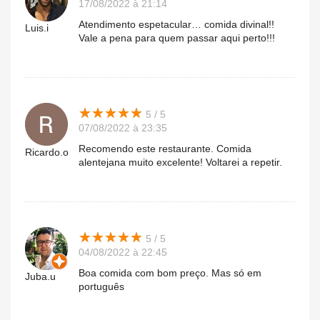
17/08/2022 à 21:14
Atendimento espetacular… comida divinal!!
Luis.i
Vale a pena para quem passar aqui perto!!!
★
★
★
★
★
★
★
★
★
★
5 / 5
07/08/2022 à 23:35
Recomendo este restaurante. Comida
Ricardo.o
alentejana muito excelente! Voltarei a repetir.
★
★
★
★
★
★
★
★
★
★
5 / 5
04/08/2022 à 22:45
Boa comida com bom preço. Mas só em
Juba.u
português