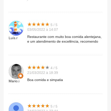
★
★
★
★
★
★
★
★
★
★
5 / 5
03/05/2022 à 14:07
Restaurante com muito boa comida alentejana,
Luís.r
e um atendimento de excelência, recomendo
★
★
★
★
★
★
★
★
★
★
4 / 5
21/03/2022 à 18:39
Boa comida e simpatia
Mario.i
★
★
★
★
★
★
★
★
★
★
5 / 5