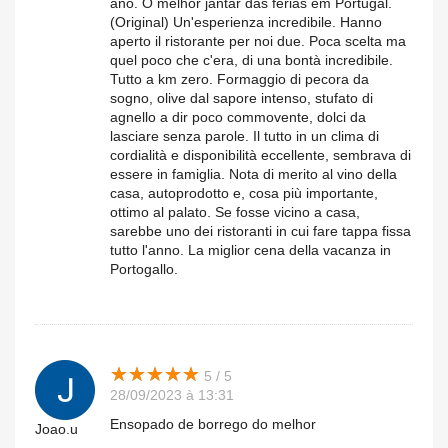
ano. O melhor jantar das férias em Portugal.
(Original) Un'esperienza incredibile. Hanno
aperto il ristorante per noi due. Poca scelta ma
quel poco che c'era, di una bontà incredibile.
Tutto a km zero. Formaggio di pecora da
sogno, olive dal sapore intenso, stufato di
agnello a dir poco commovente, dolci da
lasciare senza parole. Il tutto in un clima di
cordialità e disponibilità eccellente, sembrava di
essere in famiglia. Nota di merito al vino della
casa, autoprodotto e, cosa più importante,
ottimo al palato. Se fosse vicino a casa,
sarebbe uno dei ristoranti in cui fare tappa fissa
tutto l'anno. La miglior cena della vacanza in
Portogallo.
★
★
★
★
★
★
★
★
★
★
5 / 5
28/09/2023 à 13:31
Ensopado de borrego do melhor
Joao.u