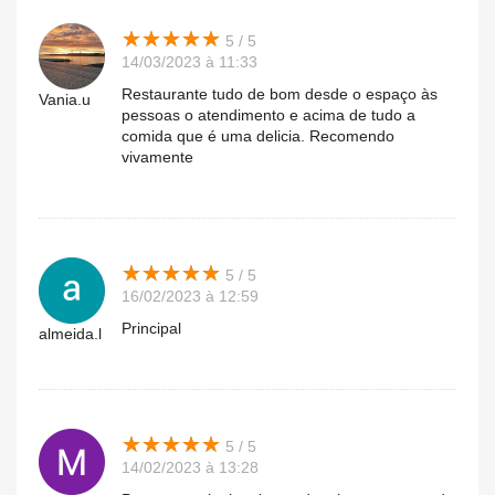
★
★
★
★
★
★
★
★
★
★
5 / 5
14/03/2023 à 11:33
Restaurante tudo de bom desde o espaço às
Vania.u
pessoas o atendimento e acima de tudo a
comida que é uma delicia. Recomendo
vivamente
★
★
★
★
★
★
★
★
★
★
5 / 5
16/02/2023 à 12:59
Principal
almeida.l
★
★
★
★
★
★
★
★
★
★
5 / 5
14/02/2023 à 13:28