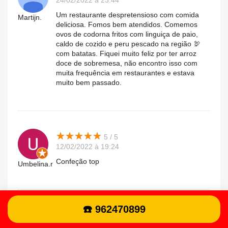
24/02/2022 à 23:44
Um restaurante despretensioso com comida
Martijn.
deliciosa. Fomos bem atendidos. Comemos
ovos de codorna fritos com linguiça de paio,
caldo de cozido e peru pescado na região 🦃
com batatas. Fiquei muito feliz por ter arroz
doce de sobremesa, não encontro isso com
muita frequência em restaurantes e estava
muito bem passado.
★
★
★
★
★
★
★
★
★
★
5 / 5
12/02/2022 à 19:24
Confeção top
Umbelina.r
☎️ 962470899
★
★
★
★
★
★
★
★
★
★
5 / 5
01/12/2021 à 14:02