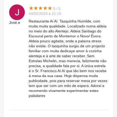
★
★
★
★
★
★
★
★
★
★
5 / 5
04/02/2024 à 21:19
Restaurante Aí Aí. Tasquinha Humilde, com
José.e
muita muita qualidade. Localizado numa aldeia
no meio do alto Alentejo. Aldeia Santiago do
Escoural perto de Montemor o Novo/ Évora.
Aldeia pouco agitada, onde a palavra stress
não existe. O tasquinha surgiu de um projecto
familiar com muita dedicaye amor à cozinha
alenteja e à arte de saber receber. Sem
Estrelas Michelin, mas merecia, felizmente não
precisa, a qualidade fala por si. A única estrela
é o Sr. Francisco Aí Aí que tão bem nos recebe
à mesa da sua casa. Hoje dispensa muita
publicidade, pois para reservar mesa por vezes
tem que ser com um mês de espera. Adorei e
recomendo vivamente experimentar estes
paladares