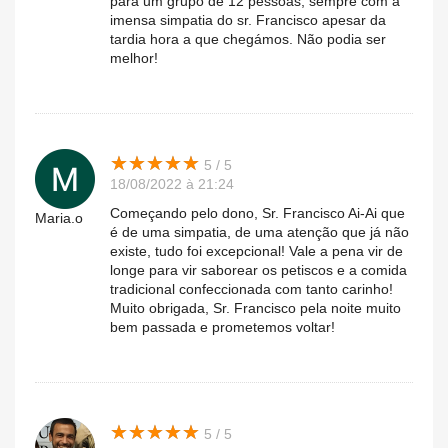
para um grupo de 12 pessoas, sempre com a
imensa simpatia do sr. Francisco apesar da
tardia hora a que chegámos. Não podia ser
melhor!
★
★
★
★
★
★
★
★
★
★
5 / 5
18/08/2022 à 21:24
Começando pelo dono, Sr. Francisco Ai-Ai que
Maria.o
é de uma simpatia, de uma atenção que já não
existe, tudo foi excepcional! Vale a pena vir de
longe para vir saborear os petiscos e a comida
tradicional confeccionada com tanto carinho!
Muito obrigada, Sr. Francisco pela noite muito
bem passada e prometemos voltar!
★
★
★
★
★
★
★
★
★
★
5 / 5