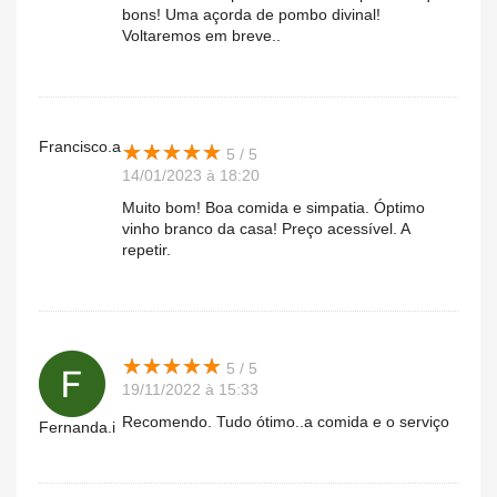
bons! Uma açorda de pombo divinal!
Voltaremos em breve..
Francisco.a
★
★
★
★
★
★
★
★
★
★
5 / 5
14/01/2023 à 18:20
Muito bom! Boa comida e simpatia. Óptimo
vinho branco da casa! Preço acessível. A
repetir.
★
★
★
★
★
★
★
★
★
★
5 / 5
19/11/2022 à 15:33
Recomendo. Tudo ótimo..a comida e o serviço
Fernanda.i