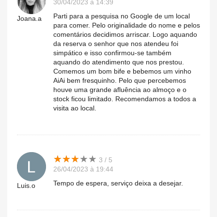
30/04/2023 à 14:39
Parti para a pesquisa no Google de um local
Joana.a
para comer. Pelo originalidade do nome e pelos
comentários decidimos arriscar. Logo aquando
da reserva o senhor que nos atendeu foi
simpático e isso confirmou-se também
aquando do atendimento que nos prestou.
Comemos um bom bife e bebemos um vinho
AiAi bem fresquinho. Pelo que percebemos
houve uma grande afluência ao almoço e o
stock ficou limitado. Recomendamos a todos a
visita ao local.
★
★
★
★
★
★
★
★
★
★
3 / 5
26/04/2023 à 19:44
Tempo de espera, serviço deixa a desejar.
Luis.o