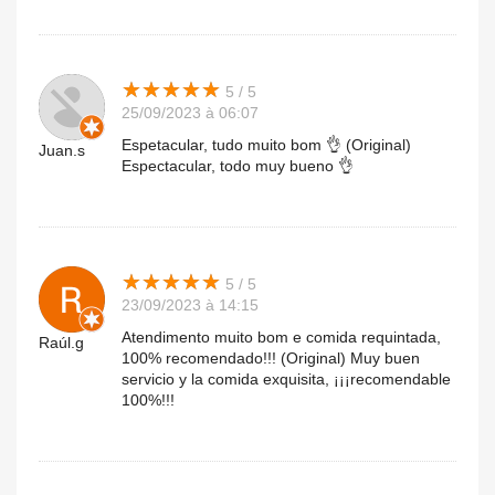
★
★
★
★
★
★
★
★
★
★
5 / 5
25/09/2023 à 06:07
Espetacular, tudo muito bom 👌 (Original)
Juan.s
Espectacular, todo muy bueno 👌
★
★
★
★
★
★
★
★
★
★
5 / 5
23/09/2023 à 14:15
Atendimento muito bom e comida requintada,
Raúl.g
100% recomendado!!! (Original) Muy buen
servicio y la comida exquisita, ¡¡¡recomendable
100%!!!