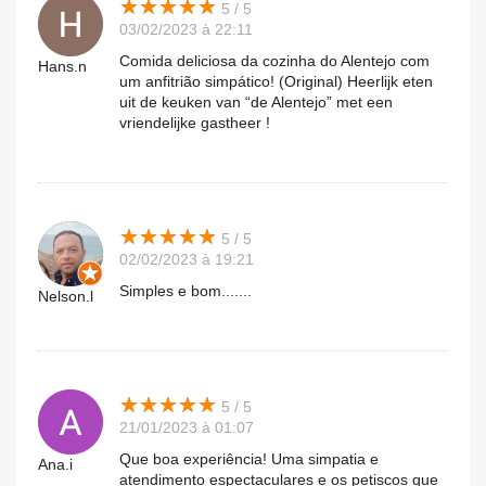
★
★
★
★
★
★
★
★
★
★
5 / 5
03/02/2023 à 22:11
Comida deliciosa da cozinha do Alentejo com
Hans.n
um anfitrião simpático! (Original) Heerlijk eten
uit de keuken van “de Alentejo” met een
vriendelijke gastheer !
★
★
★
★
★
★
★
★
★
★
5 / 5
02/02/2023 à 19:21
Simples e bom.......
Nelson.l
★
★
★
★
★
★
★
★
★
★
5 / 5
21/01/2023 à 01:07
Que boa experiência! Uma simpatia e
Ana.i
atendimento espectaculares e os petiscos que