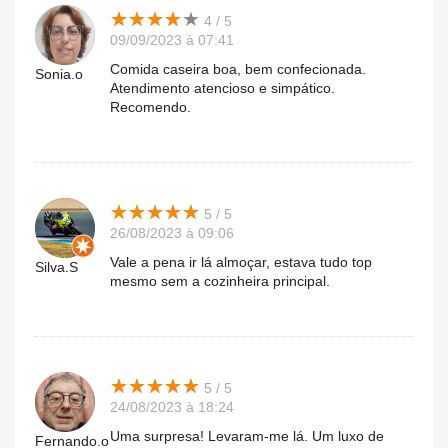
★
★
★
★
★
★
★
★
★
★
4 / 5
09/09/2023 à 07:41
Comida caseira boa, bem confecionada.
Sonia.o
Atendimento atencioso e simpático.
Recomendo.
★
★
★
★
★
★
★
★
★
★
5 / 5
26/08/2023 à 09:06
Vale a pena ir lá almoçar, estava tudo top
Silva.S
mesmo sem a cozinheira principal.
★
★
★
★
★
★
★
★
★
★
5 / 5
24/08/2023 à 18:24
Uma surpresa! Levaram-me lá. Um luxo de
Fernando.o