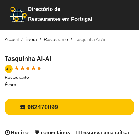
Directório de
Restaurantes em Portugal
Accueil
Évora
Restaurante
Tasquinha Ai-Ai
Tasquinha Ai-Ai
★
★
★
★
★
★
★
★
★
★
4.7
Restaurante
Évora
☎️ 962470899
🕓 Horário
💬 comentários
✍🏻 escreva uma crítica