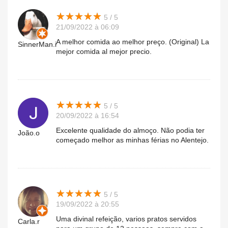
★
★
★
★
★
★
★
★
★
★
5 / 5
21/09/2022 à 06:09
A melhor comida ao melhor preço. (Original) La
SinnerMan.i
mejor comida al mejor precio.
★
★
★
★
★
★
★
★
★
★
5 / 5
20/09/2022 à 16:54
Excelente qualidade do almoço. Não podia ter
João.o
começado melhor as minhas férias no Alentejo.
★
★
★
★
★
★
★
★
★
★
5 / 5
19/09/2022 à 20:55
Uma divinal refeição, varios pratos servidos
Carla.r