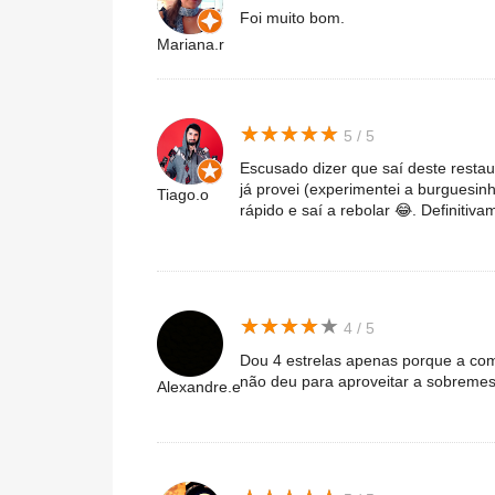
Foi muito bom.
Mariana.r
★
★
★
★
★
★
★
★
★
★
5 / 5
Escusado dizer que saí deste resta
já provei (experimentei a burguesin
Tiago.o
rápido e saí a rebolar 😂. Definitiva
★
★
★
★
★
★
★
★
★
★
4 / 5
Dou 4 estrelas apenas porque a comi
não deu para aproveitar a sobreme
Alexandre.e