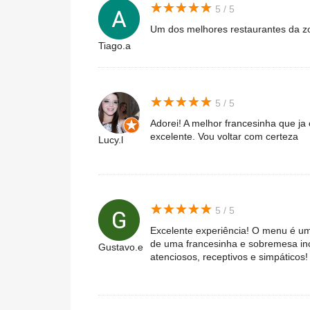
★
★
★
★
★
★
★
★
★
★
5 / 5
Um dos melhores restaurantes da z
Tiago.a
★
★
★
★
★
★
★
★
★
★
5 / 5
Adorei! A melhor francesinha que ja
excelente. Vou voltar com certeza
Lucy.l
★
★
★
★
★
★
★
★
★
★
5 / 5
Excelente experiência! O menu é u
de uma francesinha e sobremesa inc
Gustavo.e
atenciosos, receptivos e simpático