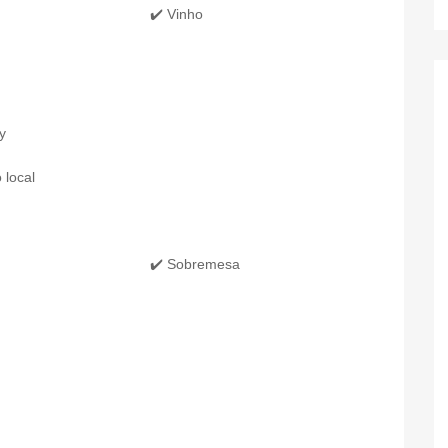
✔️ Vinho
y
 local
✔️ Sobremesa