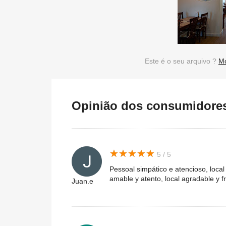
Este é o seu arquivo ?
Mo
Opinião dos consumidores 
★
★
★
★
★
★
★
★
★
★
5 / 5
Pessoal simpático e atencioso, local
amable y atento, local agradable y f
Juan.e