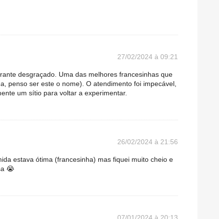
27/02/2024 à 09:21
urante desgraçado. Uma das melhores francesinhas que
ha, penso ser este o nome). O atendimento foi impecável,
mente um sítio para voltar a experimentar.
26/02/2024 à 21:56
da estava ótima (francesinha) mas fiquei muito cheio e
sa 😭
07/01/2024 à 20:13