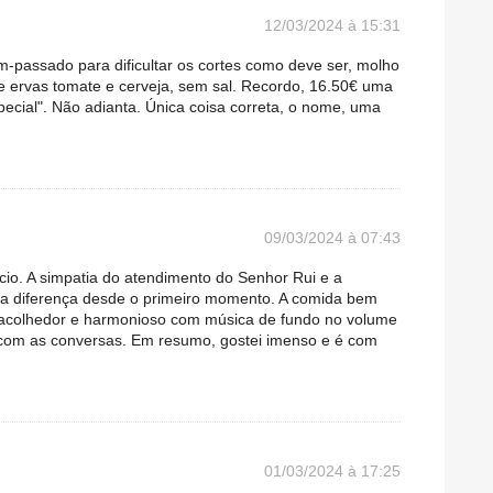
12/03/2024 à 15:31
em-passado para dificultar os cortes como deve ser, molho
de ervas tomate e cerveja, sem sal. Recordo, 16.50€ uma
pecial". Não adianta. Única coisa correta, o nome, uma
09/03/2024 à 07:43
cio. A simpatia do atendimento do Senhor Rui e a
 a diferença desde o primeiro momento. A comida bem
acolhedor e harmonioso com música de fundo no volume
r com as conversas. Em resumo, gostei imenso e é com
01/03/2024 à 17:25