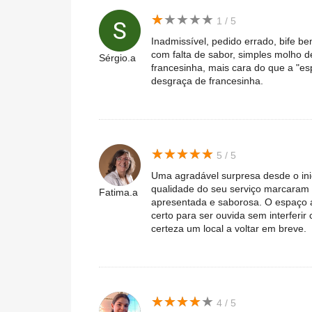
★
★
★
★
★
★
★
★
★
★
1 / 5
Inadmissível, pedido errado, bife b
com falta de sabor, simples molho 
Sérgio.a
francesinha, mais cara do que a "es
desgraça de francesinha.
★
★
★
★
★
★
★
★
★
★
5 / 5
Uma agradável surpresa desde o ini
qualidade do seu serviço marcaram
Fatima.a
apresentada e saborosa. O espaço 
certo para ser ouvida sem interferi
certeza um local a voltar em breve.
★
★
★
★
★
★
★
★
★
★
4 / 5