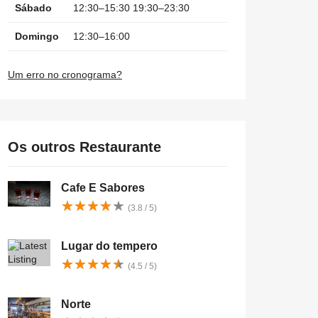
Sábado
12:30–15:30 19:30–23:30
Domingo
12:30–16:00
Um erro no cronograma?
Os outros Restaurante
Cafe E Sabores
★
★
★
★
★
★
★
★
★
★
(3.8 / 5)
Lugar do tempero
★
★
★
★
★
★
★
★
★
★
(4.5 / 5)
Norte