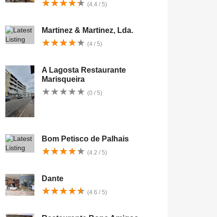
★
★
★
★
★
★
★
★
★
★
(4.4 / 5)
Martinez & Martinez, Lda.
★
★
★
★
★
★
★
★
★
★
(4 / 5)
A Lagosta Restaurante
Marisqueira
★
★
★
★
★
★
★
★
★
★
(0 / 5)
Bom Petisco de Palhais
★
★
★
★
★
★
★
★
★
★
(4.2 / 5)
Dante
★
★
★
★
★
★
★
★
★
★
(4.6 / 5)