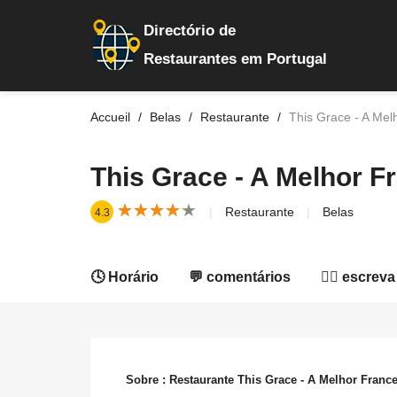
Directório de
Restaurantes em Portugal
Accueil
Belas
Restaurante
This Grace - A Mel
This Grace - A Melhor F
★
★
★
★
★
★
★
★
★
★
Restaurante
Belas
4.3
🕓 Horário
💬 comentários
✍🏻 escreva
Sobre : Restaurante This Grace - A Melhor Franc