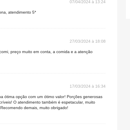
07/04/2024 à 13:24
ona, atendimento 5*
27/03/2024 à 18:08
 comi, preço muito em conta, a comida e a atenção
17/03/2024 à 16:34
ma ótima opção com um ótimo valor! Porções generosas
ríveis! O atendimento também é espetacular, muito
s! Recomendo demais, muito obrigado!