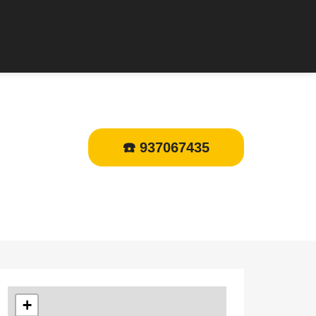
☎️ 937067435
+