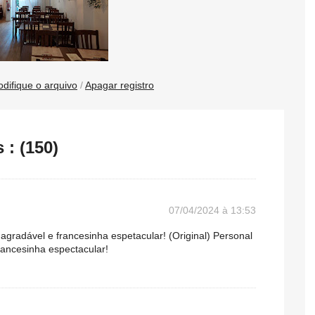
difique o arquivo
/
Apagar registro
: (150)
07/04/2024 à 13:53
 agradável e francesinha espetacular! (Original) Personal
rancesinha espectacular!