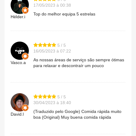
17/05/2023 à 00:38
Top do melhor equipa 5 estrelas
Hélder.i
5 / 5
16/05/2023 à 07:22
As nossas áreas de serviço são sempre ótimas
Vasco.a
para relaxar e descontraír um pouco
5 / 5
30/04/2023 à 18:40
(Traduzido pelo Google) Comida rápida muito
David.l
boa (Original) Muy buena comida rápida