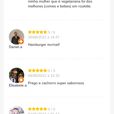
minha mulher que é vegetariana foi dos
melhores (comes e bebes) em roulotte.
5 / 5
30/06/2022 à 19:47
Hamburger incrível!
Daniel.a
5 / 5
08/06/2022 à 15:32
Prego e cachorro super saborosos
Elisabete.a
5 / 5
02/06/2022 à 01:17