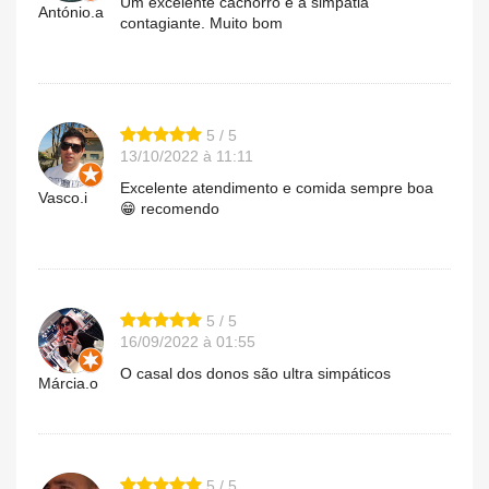
Um excelente cachorro e a simpatia
António.a
contagiante. Muito bom
5 / 5
13/10/2022 à 11:11
Excelente atendimento e comida sempre boa
Vasco.i
😁 recomendo
5 / 5
16/09/2022 à 01:55
O casal dos donos são ultra simpáticos
Márcia.o
5 / 5