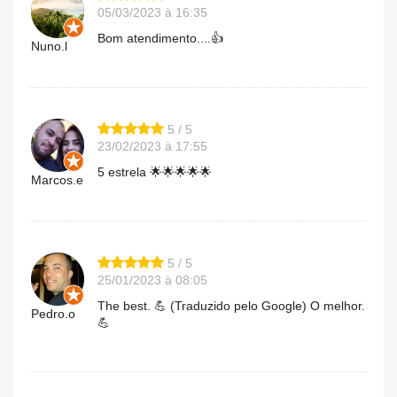
05/03/2023 à 16:35
Bom atendimento....👍
Nuno.l
5 / 5
23/02/2023 à 17:55
5 estrela 🌟🌟🌟🌟🌟
Marcos.e
5 / 5
25/01/2023 à 08:05
The best. 💪 (Traduzido pelo Google) O melhor.
Pedro.o
💪