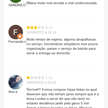
Bifana muito mal servida e mal confeccionada.
SANDRA.O
3 / 5
22/08/2023 à 16:12
Muito tempo de espera, alguma atrapalhacao
Fernanda.o
no serviço, funcionários simpáticos mas pouca
organização, param o serviço de balcão para
servir a entrega ao domicílio.
1 / 5
18/08/2023 à 23:15
Terrível!!! Fomos comprar tripas feitas no qual
Ana.a
disseram que não tinham (pois sempre que é a
dona Lurdes a servir diz que não tem) no
entanto decidimos pedir pela glovo 5 min
depois é fomos levantar as tripas. Afinal só