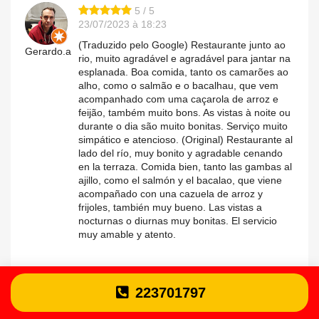
5 / 5
23/07/2023 à 18:23
(Traduzido pelo Google) Restaurante junto ao
Gerardo.a
rio, muito agradável e agradável para jantar na
esplanada. Boa comida, tanto os camarões ao
alho, como o salmão e o bacalhau, que vem
acompanhado com uma caçarola de arroz e
feijão, também muito bons. As vistas à noite ou
durante o dia são muito bonitas. Serviço muito
simpático e atencioso. (Original) Restaurante al
lado del río, muy bonito y agradable cenando
en la terraza. Comida bien, tanto las gambas al
ajillo, como el salmón y el bacalao, que viene
acompañado con una cazuela de arroz y
frijoles, también muy bueno. Las vistas a
nocturnas o diurnas muy bonitas. El servicio
muy amable y atento.
223701797
5 / 5