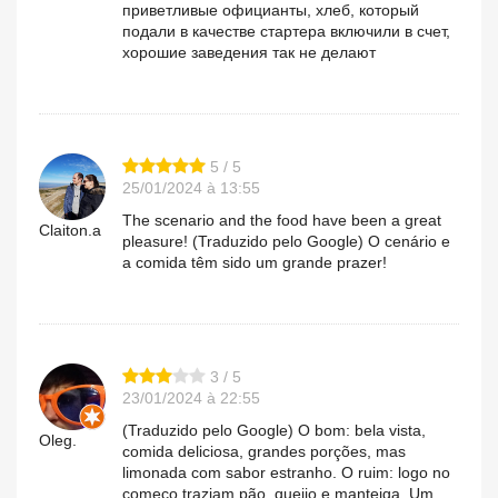
приветливые официанты, хлеб, который
подали в качестве стартера включили в счет,
хорошие заведения так не делают
5 / 5
25/01/2024 à 13:55
The scenario and the food have been a great
Claiton.a
pleasure! (Traduzido pelo Google) O cenário e
a comida têm sido um grande prazer!
3 / 5
23/01/2024 à 22:55
(Traduzido pelo Google) O bom: bela vista,
Oleg.
comida deliciosa, grandes porções, mas
limonada com sabor estranho. O ruim: logo no
começo traziam pão, queijo e manteiga. Um