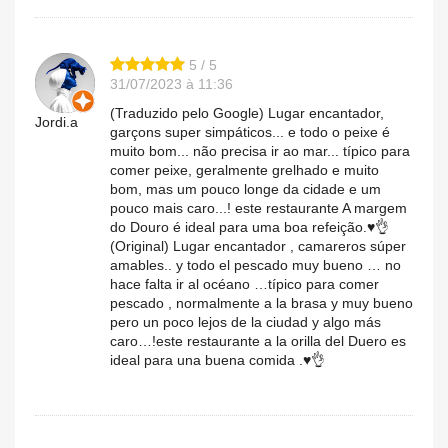
5 / 5
31/07/2023 à 11:36
(Traduzido pelo Google) Lugar encantador,
Jordi.a
garçons super simpáticos... e todo o peixe é
muito bom... não precisa ir ao mar... típico para
comer peixe, geralmente grelhado e muito
bom, mas um pouco longe da cidade e um
pouco mais caro...! este restaurante A margem
do Douro é ideal para uma boa refeição.♥️👌
(Original) Lugar encantador , camareros súper
amables.. y todo el pescado muy bueno … no
hace falta ir al océano …típico para comer
pescado , normalmente a la brasa y muy bueno
pero un poco lejos de la ciudad y algo más
caro…!este restaurante a la orilla del Duero es
ideal para una buena comida .♥️👌