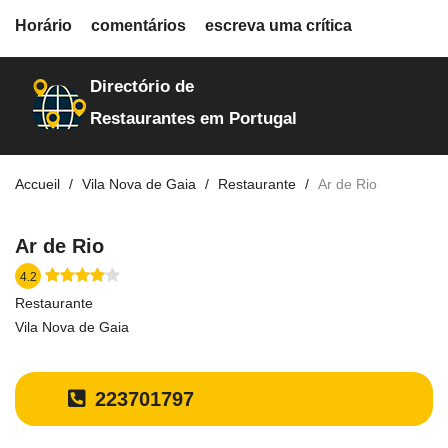
fiche.php
Horário
comentários
escreva uma crítica
restaurantes
12190
Directório de
Restaurantes em Portugal
Accueil
Vila Nova de Gaia
Restaurante
Ar de Rio
Ar de Rio
4.2
Restaurante
Vila Nova de Gaia
223701797