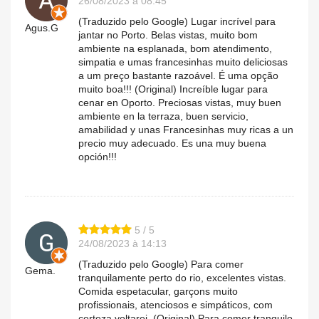
26/08/2023 à 08:45
(Traduzido pelo Google) Lugar incrível para
Agus.G
jantar no Porto. Belas vistas, muito bom
ambiente na esplanada, bom atendimento,
simpatia e umas francesinhas muito deliciosas
a um preço bastante razoável. É uma opção
muito boa!!! (Original) Increíble lugar para
cenar en Oporto. Preciosas vistas, muy buen
ambiente en la terraza, buen servicio,
amabilidad y unas Francesinhas muy ricas a un
precio muy adecuado. Es una muy buena
opción!!!
5 / 5
24/08/2023 à 14:13
(Traduzido pelo Google) Para comer
Gema.
tranquilamente perto do rio, excelentes vistas.
Comida espetacular, garçons muito
profissionais, atenciosos e simpáticos, com
certeza voltarei. (Original) Para comer tranquilo