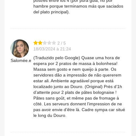
postres entre los 4 (por pura gula, no por
hambre porque terminamos más que saciados
del plato principal).
2 / 5
18/03/2024 à 21:24
(Traduzido pelo Google) Quase uma hora de
Salomée.e
espera por 2 pratos de massa à bolonhesa!
Massa sem gosto e nem queijo à parte. Os
servidores dão a impressão de não quererem
estar ali. Ambiente agradável porque está
localizado junto ao Douro. (Original) Près d’1h
d’attente pour 2 plats de pâtes bolognaise !
Pâtes sans goût, et même pas de fromage à
côté. Les serveurs donnent l’impression de ne
pas avoir envie d’être là. Cadre sympa car situé
le long du Douro.