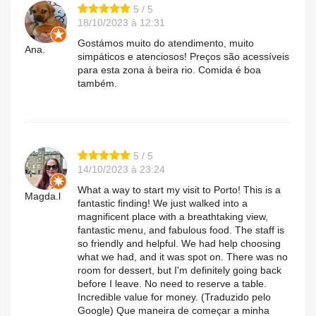
5 / 5
18/10/2023 à 12:31
Gostámos muito do atendimento, muito
Ana.
simpáticos e atenciosos! Preços são acessíveis
para esta zona à beira rio. Comida é boa
também.
5 / 5
14/10/2023 à 23:24
What a way to start my visit to Porto! This is a
Magda.l
fantastic finding! We just walked into a
magnificent place with a breathtaking view,
fantastic menu, and fabulous food. The staff is
so friendly and helpful. We had help choosing
what we had, and it was spot on. There was no
room for dessert, but I'm definitely going back
before I leave. No need to reserve a table.
Incredible value for money. (Traduzido pelo
Google) Que maneira de começar a minha