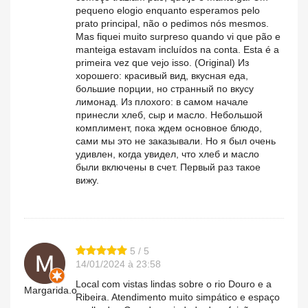
pequeno elogio enquanto esperamos pelo
prato principal, não o pedimos nós mesmos.
Mas fiquei muito surpreso quando vi que pão e
manteiga estavam incluídos na conta. Esta é a
primeira vez que vejo isso. (Original) Из
хорошего: красивый вид, вкусная еда,
большие порции, но странный по вкусу
лимонад. Из плохого: в самом начале
принесли хлеб, сыр и масло. Небольшой
комплимент, пока ждем основное блюдо,
сами мы это не заказывали. Но я был очень
удивлен, когда увидел, что хлеб и масло
были включены в счет. Первый раз такое
вижу.
5 / 5
14/01/2024 à 23:58
Local com vistas lindas sobre o rio Douro e a
Margarida.o
Ribeira. Atendimento muito simpático e espaço