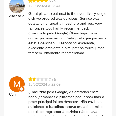
5 / 5
12/03/2024 à 23:41
Great place to eat next to the river. Every single
Alfonso.o
dish we ordered was delicious. Service was
outstanding, great atmosphere and yes, very
fair prices too. Highly recommended.
(Traduzido pelo Google) Ótimo lugar para
comer próximo ao rio. Cada prato que pedimos
estava delicioso. O serviço foi excelente,
excelente ambiente e sim, preços muito justos
também. Altamente recomendado.
2 / 5
18/02/2024 à 22:09
(Traduzido pelo Google) As entradas eram
Cyril.
boas (camarões e pimentos pequenos) mas o
prato principal foi um desastre. Não cozido o
suficiente, o bacalhau estava cru até ao miolo,
depois de regressar à cozinha não estava