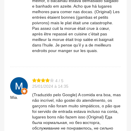
melhor, o bacalhau estava demasiado salgado
e banhado em azeite. Acho que há lugares
melhores para comer nas docas. (Original) Les
entrées étaient bonnes (gambas et petits
poivrons) mais le plat était une catastrophe.
Pas assez cuit la morue était crue à cœur,
après être repassé en cuisine c’était pas
meilleur la morue était trop salée et baignait
dans l’huile. Je pense qu’il y a de meilleurs
endroits pour manger sur les quais.
4 / 5
25/01/2024 à 14:35
(Traduzido pelo Google) A comida era boa, mas
Mia.
não incrível, não gostei do atendimento, os
garçons não foram muito simpáticos, o pão que
foi servido de entrada estava incluso na conta,
lugares bons não fazem isso (Original) Еда
была нормальная, но без восторга,
обслуживание не понравилось, не сильно