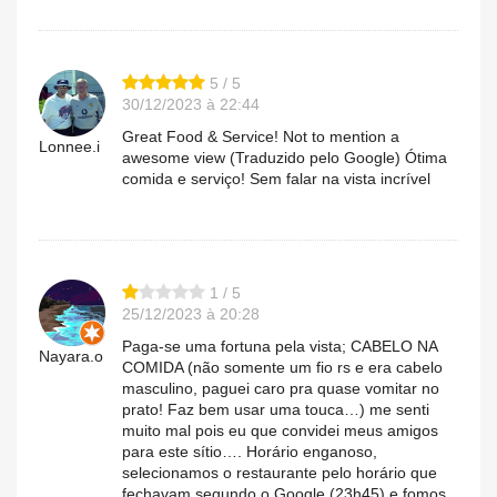
5 / 5
30/12/2023 à 22:44
Great Food & Service! Not to mention a
Lonnee.i
awesome view (Traduzido pelo Google) Ótima
comida e serviço! Sem falar na vista incrível
1 / 5
25/12/2023 à 20:28
Paga-se uma fortuna pela vista; CABELO NA
Nayara.o
COMIDA (não somente um fio rs e era cabelo
masculino, paguei caro pra quase vomitar no
prato! Faz bem usar uma touca…) me senti
muito mal pois eu que convidei meus amigos
para este sítio…. Horário enganoso,
selecionamos o restaurante pelo horário que
fechavam segundo o Google (23h45) e fomos