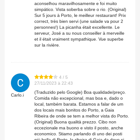
aconselhou maravilhosamente e foi muito
simpático. Vista soberba sobre o rio. (Original)
Sur 5 jours à Porto, le meilleur restaurant! Prix
correct, très bien servi (une salade va pour 2
personnes!) La picanha était excellente. Le
serveur, José a su nous conseiller à merveille
et il était vraiment sympathique. Vue superbe
sur la rivière.
4 / 5
27/11/2023 à 22:43
(Traduzido pelo Google) Boa qualidade/preço.
Carlo.i
Comida não excepcional, mas boa e, dado o
local, também barata. Estamos a falar de um
dos locais mais bonitos do Porto, a Gaia
Ribeira de onde se tem a melhor vista do Porto.
(Original) Buona qualità prezzo. Cibo non
eccezionale ma buono e visto il posto, anche
economico. Stiamo parlando di uno dei posti
più bella di Porto, la ribeira di Gaia da dove si