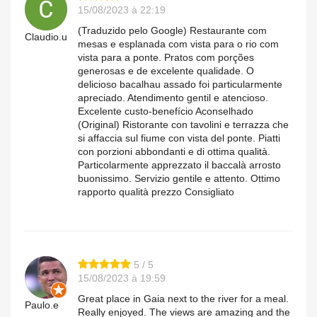
15/08/2023 à 22:19
(Traduzido pelo Google) Restaurante com
Claudio.u
mesas e esplanada com vista para o rio com
vista para a ponte. Pratos com porções
generosas e de excelente qualidade. O
delicioso bacalhau assado foi particularmente
apreciado. Atendimento gentil e atencioso.
Excelente custo-benefício Aconselhado
(Original) Ristorante con tavolini e terrazza che
si affaccia sul fiume con vista del ponte. Piatti
con porzioni abbondanti e di ottima qualità.
Particolarmente apprezzato il baccalà arrosto
buonissimo. Servizio gentile e attento. Ottimo
rapporto qualità prezzo Consigliato
5 / 5
15/08/2023 à 19:59
Great place in Gaia next to the river for a meal.
Paulo.e
Really enjoyed. The views are amazing and the