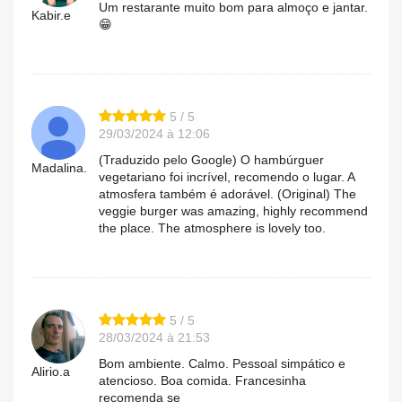
Um restarante muito bom para almoço e jantar.
Kabir.e
😁
5 / 5
29/03/2024 à 12:06
(Traduzido pelo Google) O hambúrguer
Madalina.
vegetariano foi incrível, recomendo o lugar. A
atmosfera também é adorável. (Original) The
veggie burger was amazing, highly recommend
the place. The atmosphere is lovely too.
5 / 5
28/03/2024 à 21:53
Bom ambiente. Calmo. Pessoal simpático e
Alirio.a
atencioso. Boa comida. Francesinha
recomenda se