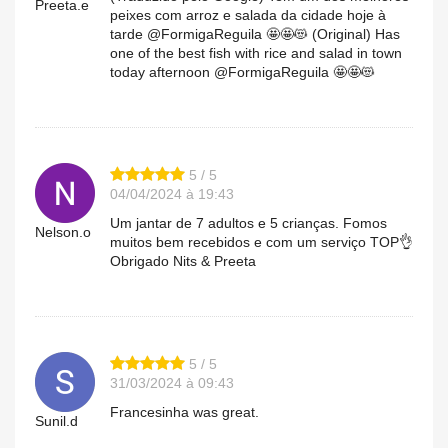
Preeta.e
peixes com arroz e salada da cidade hoje à
tarde @FormigaReguila 🤩🤩😻 (Original) Has
one of the best fish with rice and salad in town
today afternoon @FormigaReguila 🤩🤩😻
5 / 5
04/04/2024 à 19:43
Um jantar de 7 adultos e 5 crianças. Fomos
Nelson.o
muitos bem recebidos e com um serviço TOP👌
Obrigado Nits & Preeta
5 / 5
31/03/2024 à 09:43
Francesinha was great.
Sunil.d