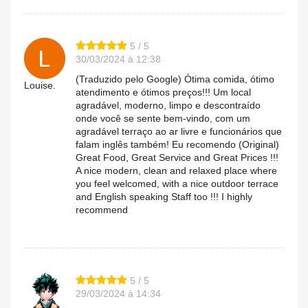
5 / 5
30/03/2024 à 12:38
(Traduzido pelo Google) Ótima comida, ótimo
Louise.
atendimento e ótimos preços!!! Um local
agradável, moderno, limpo e descontraído
onde você se sente bem-vindo, com um
agradável terraço ao ar livre e funcionários que
falam inglês também! Eu recomendo (Original)
Great Food, Great Service and Great Prices !!!
A nice modern, clean and relaxed place where
you feel welcomed, with a nice outdoor terrace
and English speaking Staff too !!! I highly
recommend
5 / 5
29/03/2024 à 14:34