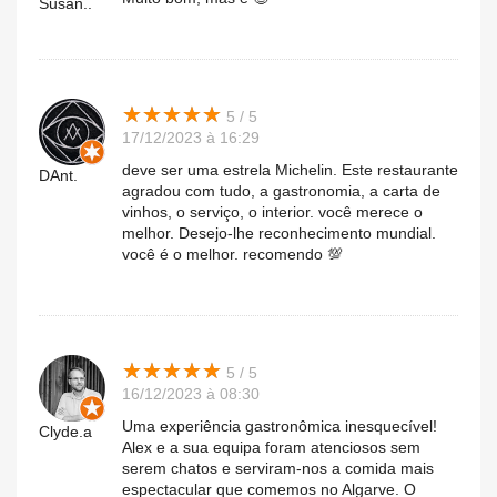
Susan..
★
★
★
★
★
★
★
★
★
★
5 / 5
17/12/2023 à 16:29
deve ser uma estrela Michelin. Este restaurante
DAnt.
agradou com tudo, a gastronomia, a carta de
vinhos, o serviço, o interior. você merece o
melhor. Desejo-lhe reconhecimento mundial.
você é o melhor. recomendo 💯
★
★
★
★
★
★
★
★
★
★
5 / 5
16/12/2023 à 08:30
Uma experiência gastronômica inesquecível!
Clyde.a
Alex e a sua equipa foram atenciosos sem
serem chatos e serviram-nos a comida mais
espectacular que comemos no Algarve. O