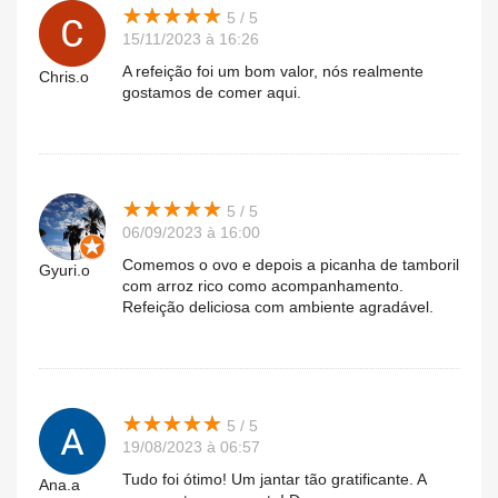
★
★
★
★
★
★
★
★
★
★
5 / 5
15/11/2023 à 16:26
A refeição foi um bom valor, nós realmente
Chris.o
gostamos de comer aqui.
★
★
★
★
★
★
★
★
★
★
5 / 5
06/09/2023 à 16:00
Comemos o ovo e depois a picanha de tamboril
Gyuri.o
com arroz rico como acompanhamento.
Refeição deliciosa com ambiente agradável.
★
★
★
★
★
★
★
★
★
★
5 / 5
19/08/2023 à 06:57
Tudo foi ótimo! Um jantar tão gratificante. A
Ana.a