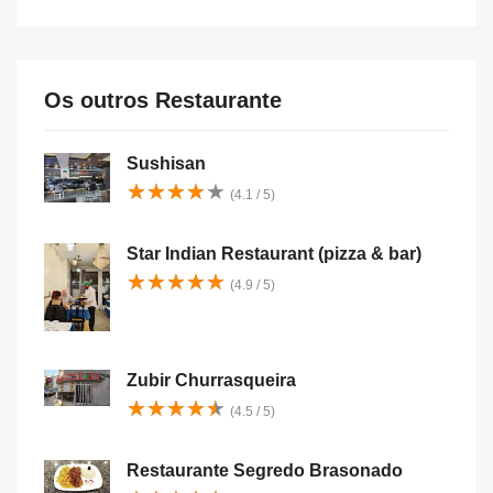
Os outros Restaurante
Sushisan
★
★
★
★
★
★
★
★
★
★
(4.1 / 5)
Star Indian Restaurant (pizza & bar)
★
★
★
★
★
★
★
★
★
★
(4.9 / 5)
Zubir Churrasqueira
★
★
★
★
★
★
★
★
★
★
(4.5 / 5)
Restaurante Segredo Brasonado