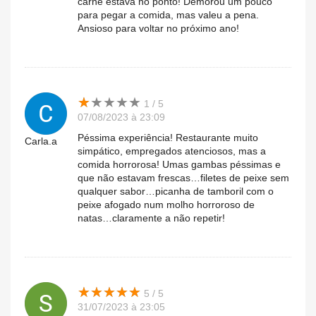
carne estava no ponto! Demorou um pouco
para pegar a comida, mas valeu a pena.
Ansioso para voltar no próximo ano!
★
★
★
★
★
★
★
★
★
★
1 / 5
07/08/2023 à 23:09
Péssima experiência! Restaurante muito
Carla.a
simpático, empregados atenciosos, mas a
comida horrorosa! Umas gambas péssimas e
que não estavam frescas…filetes de peixe sem
qualquer sabor…picanha de tamboril com o
peixe afogado num molho horroroso de
natas…claramente a não repetir!
★
★
★
★
★
★
★
★
★
★
5 / 5
31/07/2023 à 23:05