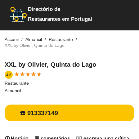
Directório de
Restaurantes em Portugal
Accueil
Almancil
Restaurante
XXL by Olivier, Quinta do Lago
XXL by Olivier, Quinta do Lago
★
★
★
★
★
★
★
★
★
★
4.6
Restaurante
Almancil
☎️ 913337149
🕓 Horário
💬 comentários
✍🏻 escreva uma crítica