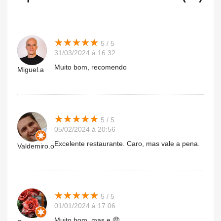
★
★
★
★
★
★
★
★
★
★
5 / 5
31/03/2024 à 16:32
Muito bom, recomendo
Miguel.a
★
★
★
★
★
★
★
★
★
★
5 / 5
05/02/2024 à 20:56
Excelente restaurante. Caro, mas vale a pena.
Valdemiro.o
★
★
★
★
★
★
★
★
★
★
5 / 5
01/01/2024 à 17:06
Muito bom, mas e 🤑