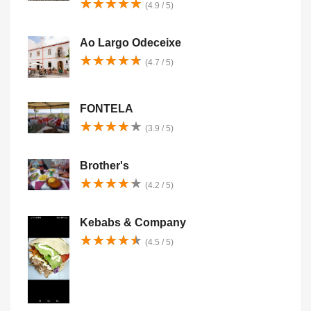
★
★
★
★
★
★
★
★
★
★
(4.9 / 5)
Ao Largo Odeceixe
★
★
★
★
★
★
★
★
★
★
(4.7 / 5)
FONTELA
★
★
★
★
★
★
★
★
★
★
(3.9 / 5)
Brother's
★
★
★
★
★
★
★
★
★
★
(4.2 / 5)
Kebabs & Company
★
★
★
★
★
★
★
★
★
★
(4.5 / 5)