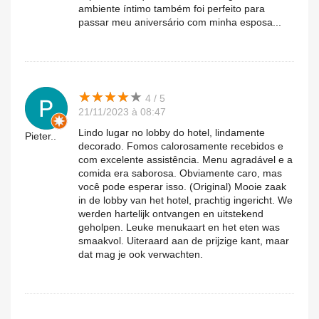
ambiente íntimo também foi perfeito para
passar meu aniversário com minha esposa...
★
★
★
★
★
★
★
★
★
★
4 / 5
21/11/2023 à 08:47
Lindo lugar no lobby do hotel, lindamente
Pieter..
decorado. Fomos calorosamente recebidos e
com excelente assistência. Menu agradável e a
comida era saborosa. Obviamente caro, mas
você pode esperar isso. (Original) Mooie zaak
in de lobby van het hotel, prachtig ingericht. We
werden hartelijk ontvangen en uitstekend
geholpen. Leuke menukaart en het eten was
smaakvol. Uiteraard aan de prijzige kant, maar
dat mag je ook verwachten.