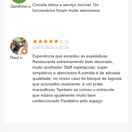
Comida ótima e serviço incrível. Os
Sandrine.o
funcionários foram muito atenciosos.
★
★
★
★
★
★
★
★
★
★
5 / 5
15/07/2023 à 22:25
Experiência que excedeu as expetativas
Raul.n
Restaurante extremamente bem decorado,
muito acolhedor Staff espetacular, super
simpáticos e atenciosos A comida é de elevada
qualidade, no nosso caso foi bitoque de lagosta
que aconselho vivamente, é um prato
maravilhoso Também se comeu o entrecote
que estava igualmente muito bem
confeccionado Parabéns pelo espaço