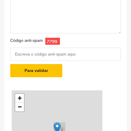
Código anti-spam :
Para validar
+
−