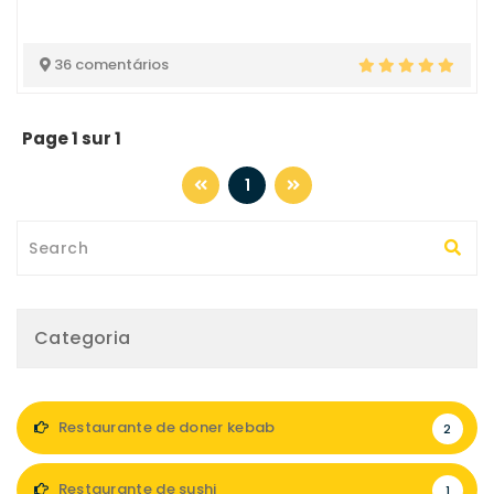
36 comentários
Page 1 sur 1
1
Categoria
Restaurante de doner kebab
2
Restaurante de sushi
1