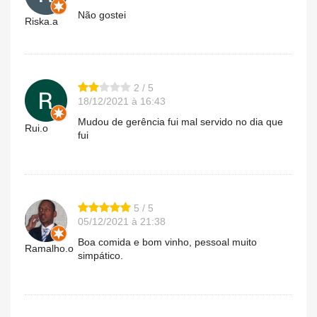
Não gostei
Riska.a
2 / 5
18/12/2021 à 16:43
Mudou de gerência fui mal servido no dia que
Rui.o
fui
5 / 5
05/12/2021 à 21:38
Boa comida e bom vinho, pessoal muito
Ramalho.o
simpático.