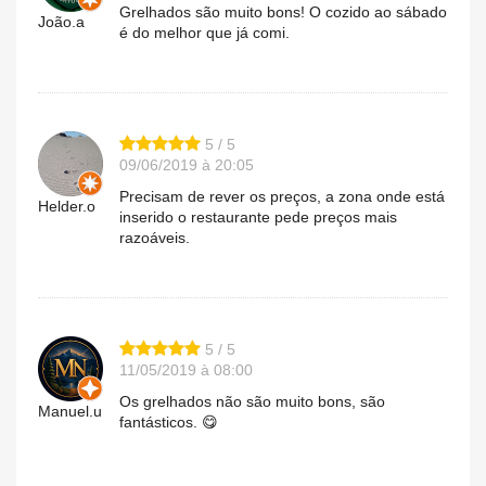
Grelhados são muito bons! O cozido ao sábado
João.a
é do melhor que já comi.
5 / 5
09/06/2019 à 20:05
Precisam de rever os preços, a zona onde está
Helder.o
inserido o restaurante pede preços mais
razoáveis.
5 / 5
11/05/2019 à 08:00
Os grelhados não são muito bons, são
Manuel.u
fantásticos. 😋