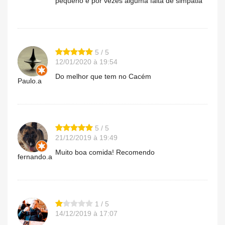
pequeno e por vezes alguma falta de simpatia
5 / 5
12/01/2020 à 19:54
Do melhor que tem no Cacém
Paulo.a
5 / 5
21/12/2019 à 19:49
Muito boa comida! Recomendo
fernando.a
1 / 5
14/12/2019 à 17:07