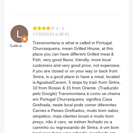
4 / 5
17/09/2023 à 08:41
Transmontana is what is called in Portugal
Luis.u
Churrasqueira, mean Grilled House, at this
place you can have different Grilled meat &
Fish, very good flavor, friendly, more local
customers and very good price, not expensive,
if you are closed or on your way or back from
Sintra, is a good place to have a meal, located
is Agualva/Cacem, 5 stops by train from Sintra,
10 from Rossio & 15 from Oriente. (Traduzido
pelo Google) Transmontana é como se chama
em Portugal Churrasqueira, significa Casa
Grelhada, neste local pode comer diferentes
Carnes e Peixes Grelhados, muito bom sabor,
simpático, mais clientes locais e muito bom
preço, não é caro, se estiver fechado ou a
caminho ou regressando de Sintra, é um bom