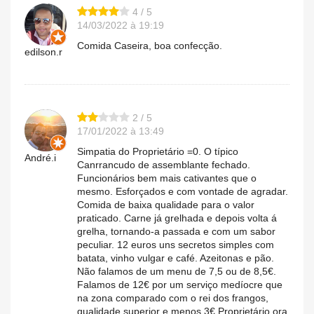
4 / 5
14/03/2022 à 19:19
Comida Caseira, boa confecção.
edilson.r
2 / 5
17/01/2022 à 13:49
Simpatia do Proprietário =0. O típico
André.i
Canrrancudo de assemblante fechado.
Funcionários bem mais cativantes que o
mesmo. Esforçados e com vontade de agradar.
Comida de baixa qualidade para o valor
praticado. Carne já grelhada e depois volta á
grelha, tornando-a passada e com um sabor
peculiar. 12 euros uns secretos simples com
batata, vinho vulgar e café. Azeitonas e pão.
Não falamos de um menu de 7,5 ou de 8,5€.
Falamos de 12€ por um serviço medíocre que
na zona comparado com o rei dos frangos,
qualidade superior e menos 3€ Proprietário ora