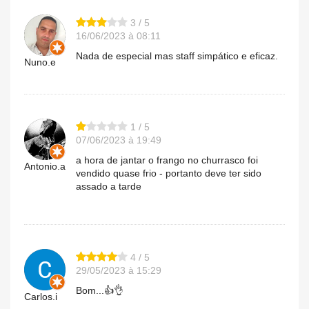
3 / 5
16/06/2023 à 08:11
Nada de especial mas staff simpático e eficaz.
Nuno.e
1 / 5
07/06/2023 à 19:49
a hora de jantar o frango no churrasco foi
Antonio.a
vendido quase frio - portanto deve ter sido
assado a tarde
4 / 5
29/05/2023 à 15:29
Bom...👍👌
Carlos.i