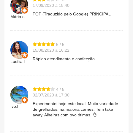
17/09/2020 à 15:40
TOP (Traduzido pelo Google) PRINCIPAL
Mário.o
5 / 5
15/08/2020 à 16:22
Rápido atendimento e confecção.
Lucília.l
4 / 5
02/07/2020 à 17:30
Experimentei hoje este local. Muita variedade
Ivo.l
de grelhados, na maioria carnes. Tem take
away. Alheiras com ovo ótimas. 👌