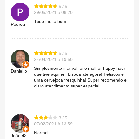
5 / 5
29/05/2021 à 08:20
Tudo muito bom
Pedro.i
5 / 5
24/04/2021 à 19:50
Simplesmente incrível foi o melhor happy hour
Daniel.o
que tive aqui em Lisboa até agora! Petiscos e
uma cervejoca fresquinha! Super recomendo e
claro atendimento super especial!
3 / 5
07/02/2021 à 13:59
Normal
João.�