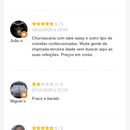
5 / 5
16/11/2020 à 19:04
Churrascaria com take away e outro tipo de
João.o
comidas confeccionadas. Muita gente da
chamada terceira idade vem buscar aqui as
suas refeições. Preços em conta.
2 / 5
07/11/2020 à 22:19
Fraco e barato.
Miguel.o
5 / 5