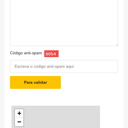
Código anti-spam :
Para validar
+
−