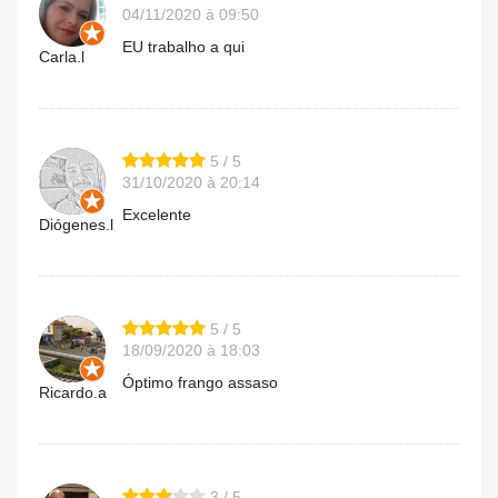
04/11/2020 à 09:50
EU trabalho a qui
Carla.l
5 / 5
31/10/2020 à 20:14
Excelente
Diógenes.l
5 / 5
18/09/2020 à 18:03
Óptimo frango assaso
Ricardo.a
3 / 5