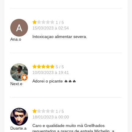
1 / 5
15/03/2023 à 02:54
Intoxicaçao alimentar severa.
Ana.o
5 / 5
10/03/2023 à 19:41
Adorei o picante 🔥🔥🔥
Next.e
1 / 5
18/01/2023 à 00:00
Caro e qualidade muito má Grellhados
Duarte.a
requentados a preços de estrela Michelin, a