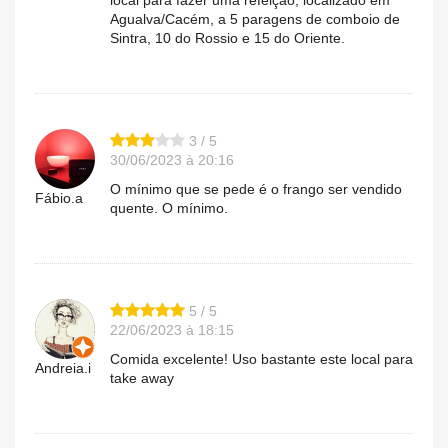
local para fazer uma refeição, localizado em
Agualva/Cacém, a 5 paragens de comboio de
Sintra, 10 do Rossio e 15 do Oriente.
3 / 5
30/06/2023 à 20:16
O mínimo que se pede é o frango ser vendido
Fábio.a
quente. O mínimo.
5 / 5
22/06/2023 à 18:15
Comida excelente! Uso bastante este local para
Andreia.i
take away