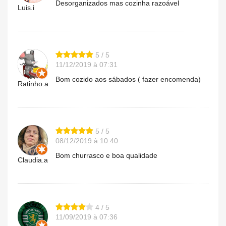
Desorganizados mas cozinha razoável
Luis.i
5 / 5
11/12/2019 à 07:31
Bom cozido aos sábados ( fazer encomenda)
Ratinho.a
5 / 5
08/12/2019 à 10:40
Bom churrasco e boa qualidade
Claudia.a
4 / 5
11/09/2019 à 07:36