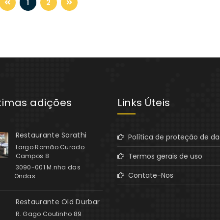
1
2
ltimas adições
Links Úteis
Restaurante Sarathi
Política de proteção de d
Largo Romão Curado
Termos gerais de uso
Campos 8
3090-001 M.nha das
Contate-Nos
Ondas
Restaurante Old Durbar
R. Gago Coutinho 89