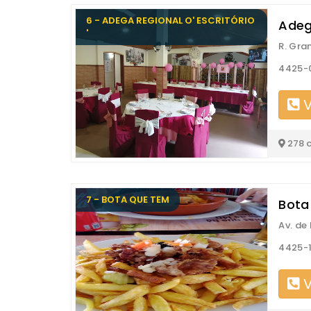
6 - ADEGA REGIONAL O' ESCRITÓRIO
Adega
'
R. Gra
4425-
V
278 
7 - BOTA QUE TEM
Bota
Av. de
4425-
V