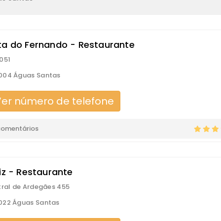
ta do Fernando - Restaurante
051
004 Águas Santas
er número de telefone
comentários
iz - Restaurante
tral de Ardegães 455
022 Águas Santas