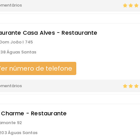
omentários
aurante Casa Alves - Restaurante
 Dom João I 745
138 Águas Santas
er número de telefone
omentários
 Charme - Restaurante
ramonte 92
203 Águas Santas