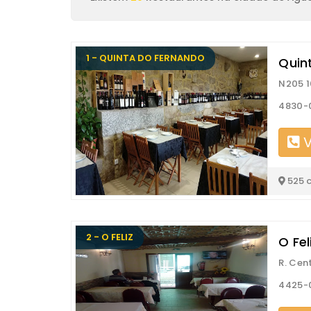
1 - QUINTA DO FERNANDO
Quin
N205 1
4830-
V
525 
2 - O FELIZ
O Fel
R. Cen
4425-