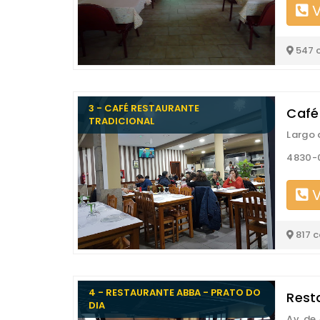
V
547 
3 - CAFÉ RESTAURANTE
Café
TRADICIONAL
Largo 
4830-
V
817 
4 - RESTAURANTE ABBA - PRATO DO
Rest
DIA
Av. de