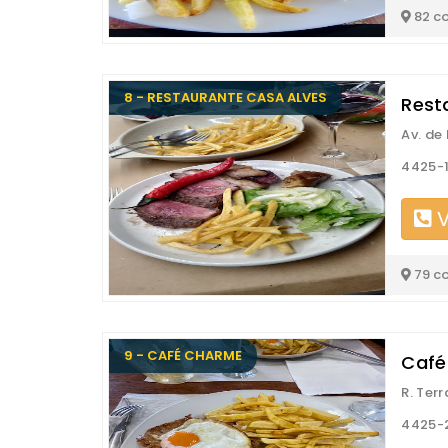
82 c
8 - RESTAURANTE CASA ALVES
Rest
Av. de
4425-
V
79 c
9 - CAFÉ CHARME
Café
R. Ter
4425-