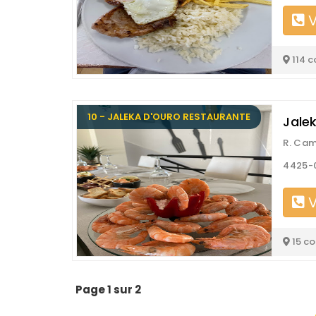
V
114 
10 - JALEKA D'OURO RESTAURANTE
Jale
R. Cam
4425-
V
15 c
Page 1 sur 2