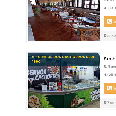
4830-
V
336 
5 - SENHOR DOS CACHORROS DEDE
Senh
1990
R. Gue
4425-
V
7 co