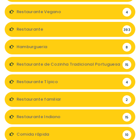
Restaurante Vegano
4
Restaurante
393
Hamburgueria
8
Restaurante de Cozinha Tradicional Portuguesa
15
Restaurante Típico
4
Restaurante familiar
2
Restaurante Indiano
15
Comida rápida
10