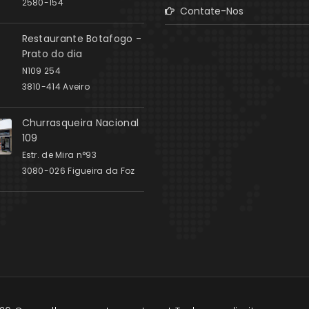
2580-154
Contate-Nos
Restaurante Botafogo -
Prato do dia
N109 254
3810-414 Aveiro
Churrasqueira Nacional
109
Estr. de Mira n°93
3080-026 Figueira da Foz