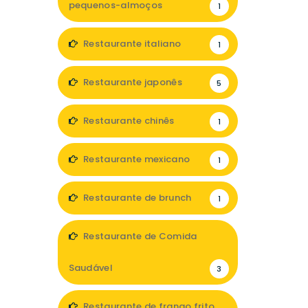
pequenos-almoços
1
Restaurante italiano
1
Restaurante japonês
5
Restaurante chinês
1
Restaurante mexicano
1
Restaurante de brunch
1
Restaurante de Comida
Saudável
3
Restaurante de frango frito