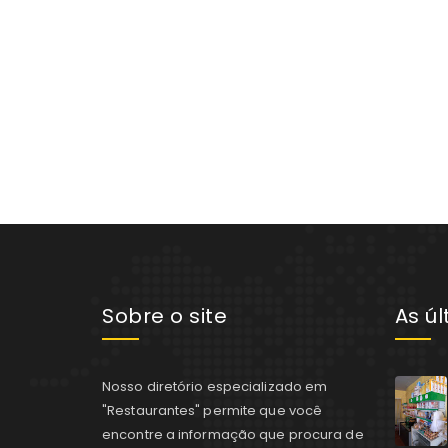
Sobre o site
As ú
Nosso diretório especializado em
"Restaurantes" permite que você
encontre a informação que procura de