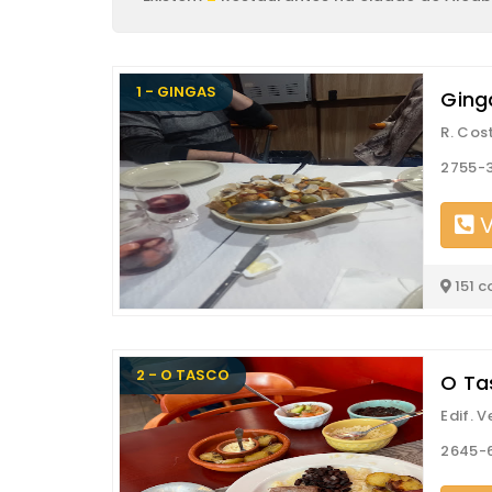
1 - GINGAS
Ging
R. Cos
2755-
V
151 c
2 - O TASCO
O Ta
Edif. 
2645-