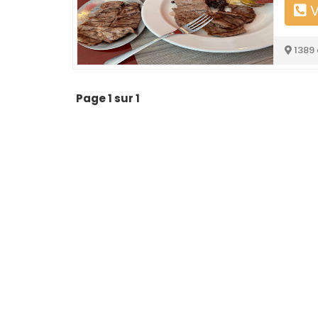
V
1389
Page 1 sur 1