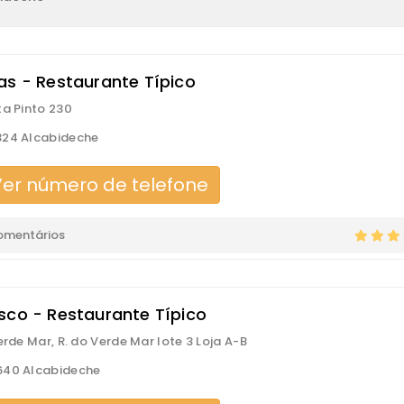
as - Restaurante Típico
ta Pinto 230
324 Alcabideche
er número de telefone
omentários
sco - Restaurante Típico
Verde Mar, R. do Verde Mar lote 3 Loja A-B
640 Alcabideche