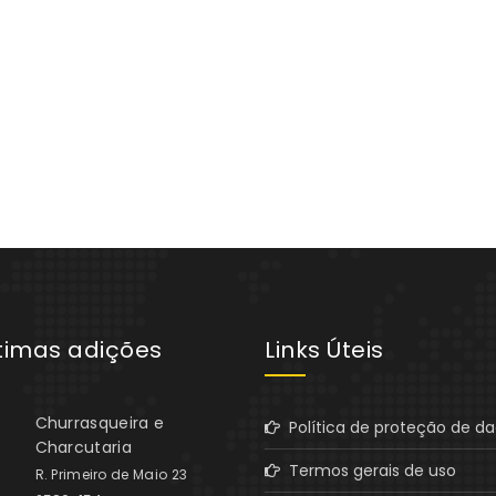
ltimas adições
Links Úteis
Churrasqueira e
Política de proteção de d
Charcutaria
Termos gerais de uso
R. Primeiro de Maio 23