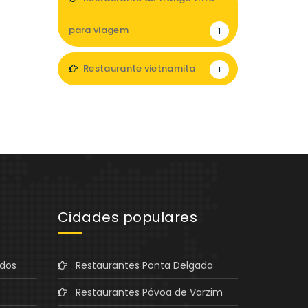
para viagem
1
Restaurante vietnamita
1
Cidades populares
ados
Restaurantes Ponta Delgada
Restaurantes Póvoa de Varzim