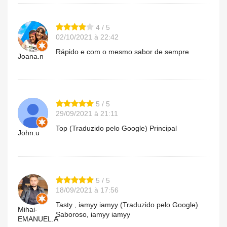
4 / 5
02/10/2021 à 22:42
Rápido e com o mesmo sabor de sempre
Joana.n
5 / 5
29/09/2021 à 21:11
Top (Traduzido pelo Google) Principal
John.u
5 / 5
18/09/2021 à 17:56
Tasty , iamyy iamyy (Traduzido pelo Google)
Mihai-
Saboroso, iamyy iamyy
EMANUEL.A