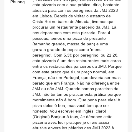
Phuong..
esta pizzaria com a sua prática, diria, bastante
abusiva para com os peregrinos da JMJ 2023
em Lisboa. Depois de visitar o estatuto de
Cristo Rei no bairro de Almada, tivemos que
procurar um restaurante parceiro da JMJ. Lá
nos deparamos com esta pizzaria. Para 4
pessoas, temos uma pizza de presunto
(tamanho grande, massa de pan) e uma
garrafa grande de pepsi como 'menu
peregrino'. Com 5,3€ por peregrino, ou 21,2€,
esta pizzaria é um dos restaurantes mais caros
entre os restaurantes parceiros da JMJ. Porque
com este preço que é um preço normal, em
França, não em Portugal, que deveria ser mais
barato que em França. Não há diferença entre
JMJ ou não JMJ. Quando somos parceiros da
JMJ, não tentamos praticar esta prática porque
moralmente não é bom. Que pena para eles! A
pizza deles é boa, mas você tem que ser
honesto. Vou escrever em inglês, claro!
(Original) Bonjour à tous, Je dénonce cette
pizzéria avec leur pratique je dirais assez
abusive envers les pèlerins des JMJ 2023 à