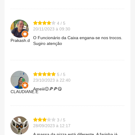
4 / 5
20/11/2023 à 09:30
O Funcionário da Caixa engana-se nos trocos.
Prakash.d
Sugiro atenção
5 / 5
23/10/2023 à 22:40
Ameiii😊🍕🍕😋
CLAUDIANE.E
3 / 5
28/09/2023 à 12:17
A massa da pizza está diferente. A farinha já