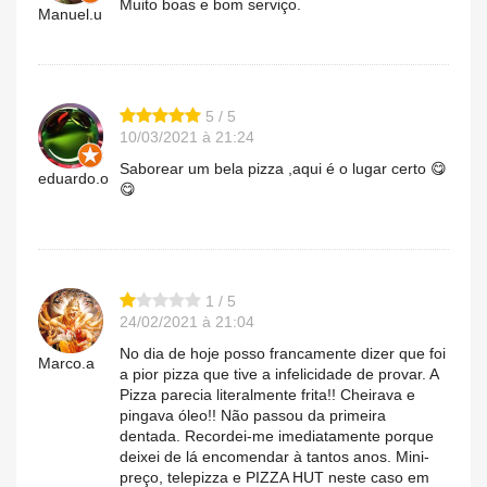
Muito boas e bom serviço.
Manuel.u
5 / 5
10/03/2021 à 21:24
Saborear um bela pizza ,aqui é o lugar certo 😋
eduardo.o
😋
1 / 5
24/02/2021 à 21:04
No dia de hoje posso francamente dizer que foi
Marco.a
a pior pizza que tive a infelicidade de provar. A
Pizza parecia literalmente frita!! Cheirava e
pingava óleo!! Não passou da primeira
dentada. Recordei-me imediatamente porque
deixei de lá encomendar à tantos anos. Mini-
preço, telepizza e PIZZA HUT neste caso em