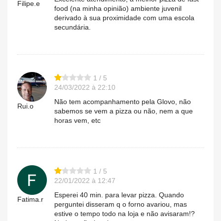
Filipe.e
food (na minha opinião) ambiente juvenil
derivado à sua proximidade com uma escola
secundária.
1 / 5
24/03/2022 à 22:10
Não tem acompanhamento pela Glovo, não
Rui.o
sabemos se vem a pizza ou não, nem a que
horas vem, etc
1 / 5
22/01/2022 à 12:47
Esperei 40 min. para levar pizza. Quando
Fatima.r
perguntei disseram q o forno avariou, mas
estive o tempo todo na loja e não avisaram!?