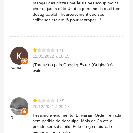
manger des pizzas meilleurs beaucoup moins
cher et just à côté Un des personnels était très
désagréable!!! heureusement que ses
collègues étaient là pour rattraper !!!
1 / 5
12/01/2022 à 18:15
(Traduzido pelo Google) Evitar (Original) A
Kamal.t
éviter
1 / 5
20/12/2021 à 20:17
Péssimo atendimento. Enviaram Ordem errada,
R.
sem pedido de desculpa. Mais de 2h até o
pedido ser satisfeito. Pelo preço mais vale
pedirem noutro sitio