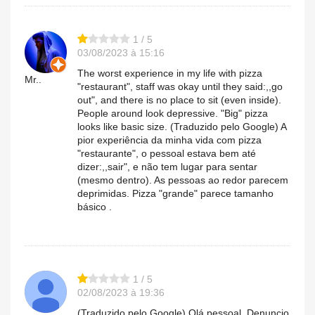
1 / 5
03/08/2023 à 15:16
The worst experience in my life with pizza
Mr..
"restaurant", staff was okay until they said:,,go
out", and there is no place to sit (even inside).
People around look depressive. "Big" pizza
looks like basic size. (Traduzido pelo Google) A
pior experiência da minha vida com pizza
"restaurante", o pessoal estava bem até
dizer:,,sair", e não tem lugar para sentar
(mesmo dentro). As pessoas ao redor parecem
deprimidas. Pizza "grande" parece tamanho
básico .
1 / 5
02/08/2023 à 19:36
(Traduzido pelo Google) Olá pessoal, Denuncio