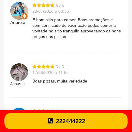
5 / 5
29/07/2020 à 00:35
É bom sitio para comer. Boas promoções e
Arturo.a
com certificado de vacinação podes comer a
vontade no sitio tranquilo aproveitando os bons
preços das pizzas
5 / 5
17/06/2020 à 11:52
Boas pizzas, muita variedade
Jesus.e
3 / 5
11/06/2020 à 13:56
222444222
Bom serviço
luis.a