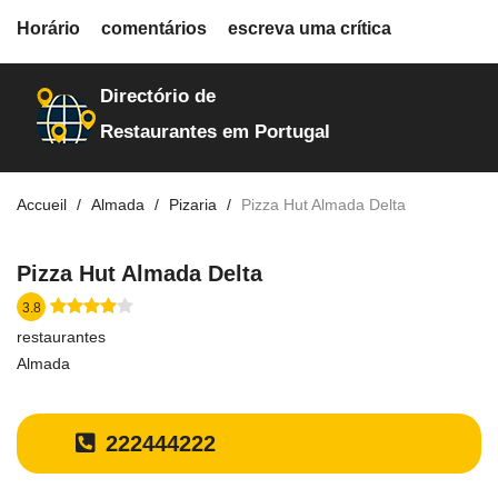
fiche.php
Horário
comentários
escreva uma crítica
restaurantes
24536
Directório de
Restaurantes em Portugal
Accueil
Almada
Pizaria
Pizza Hut Almada Delta
Pizza Hut Almada Delta
3.8
restaurantes
Almada
222444222