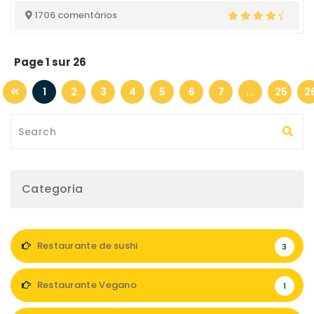
1706 comentários
Page 1 sur 26
1
2
3
4
5
6
7
...
25
2
Categoria
Restaurante de sushi
3
Restaurante Vegano
1