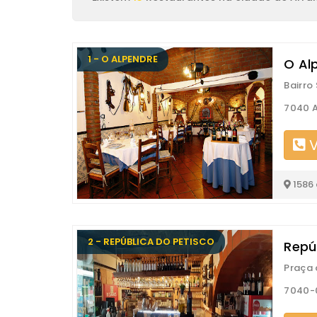
1 - O ALPENDRE
O Al
Bairro
7040 A
V
1586
2 - REPÚBLICA DO PETISCO
Repú
Praça 
7040-0