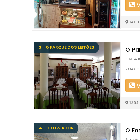
V
1403
3 - O PARQUE DOS LEITÕES
O Pa
E.N. 4
7040-1
V
1284
4 - O FORJADOR
O Fo
Arraio