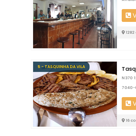
V
1282
5 - TASQUINHA DA VILA
Tasq
N370 1
7040-0
V
16 c