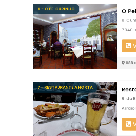
6 - O PELOURINHO
O Pe
R. Cun
7040-0
V
688 
7 - RESTAURANTE A HORTA
Rest
R. da 
Arraio
V