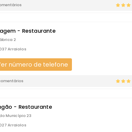
comentários
agem - Restaurante
Fábrica 2
37 Arraiolos
er número de telefone
comentários
ngão - Restaurante
do Município 23
27 Arraiolos