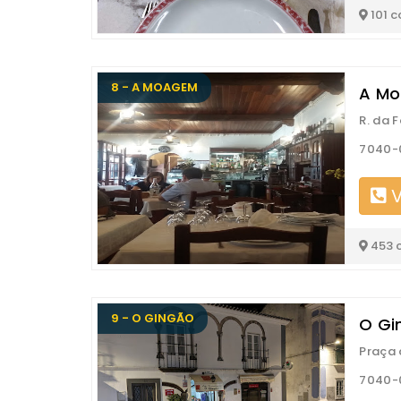
101 
8 - A MOAGEM
A Mo
R. da 
7040-0
V
453 
9 - O GINGÃO
O Gi
Praça 
7040-0