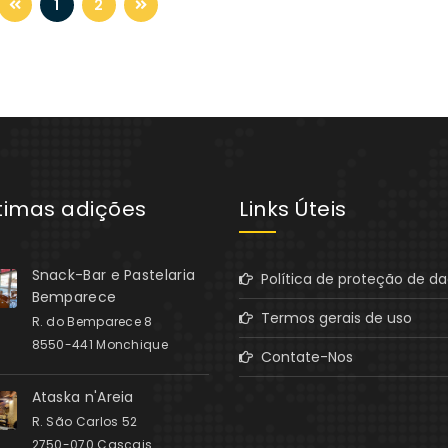
1
2
ltimas adições
Links Úteis
Snack-Bar e Pastelaria
Política de proteção de d
Bemparece
Termos gerais de uso
R. do Bemparece 8
8550-441 Monchique
Contate-Nos
Ataska n'Areia
R. São Carlos 52
2750-070 Cascais