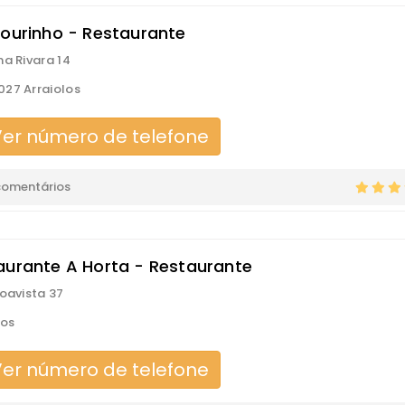
lourinho - Restaurante
ha Rivara 14
27 Arraiolos
er número de telefone
comentários
aurante A Horta - Restaurante
Boavista 37
los
er número de telefone