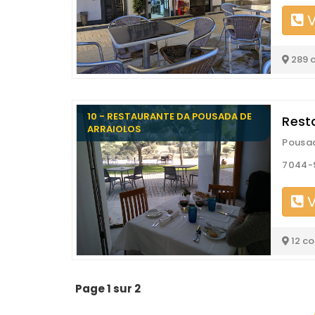
V
289 
10 - RESTAURANTE DA POUSADA DE
Rest
ARRAIOLOS
Pousad
7044-9
V
12 c
Page 1 sur 2