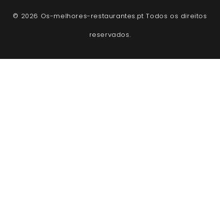
© 2026 Os-melhores-restaurantes.pt Todos os direitos
reservados.