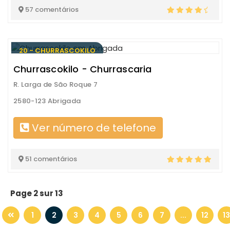
57 comentários
20 - CHURRASCOKILO
Churrascokilo - Churrascaria
R. Larga de São Roque 7
2580-123 Abrigada
Ver número de telefone
51 comentários
Page 2 sur 13
1
2
3
4
5
6
7
...
12
13