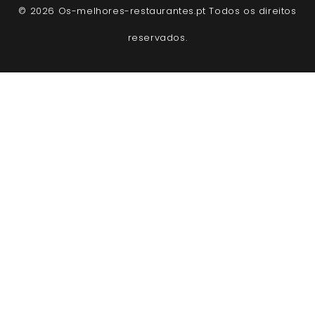
© 2026 Os-melhores-restaurantes.pt Todos os direitos
reservados.