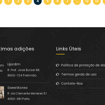
1
2
3
4
5
6
7
...
12
13
ltimas adições
Links Úteis
Lijardim
Política de proteção de d
R. Prof. José Buísel 88
Termos gerais de uso
8500-724 Portimão
Contate-Nos
SweetKorea
R. de Clemente Meneres 51
4050-381 Porto