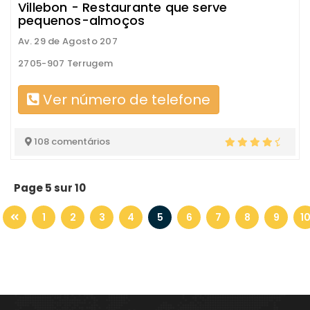
Villebon - Restaurante que serve
pequenos-almoços
Av. 29 de Agosto 207
2705-907 Terrugem
Ver número de telefone
108 comentários
Page 5 sur 10
1
2
3
4
5
6
7
8
9
1