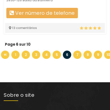
2835-126 Baixa da Banheira
Ver número de telefone
13 comentários
Page 6 sur 10
1
2
3
4
5
6
7
8
9
1
Sobre o site