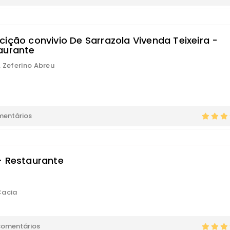
cição convivio De Sarrazola Vivenda Teixeira -
aurante
. Zeferino Abreu
mentários
- Restaurante
Cacia
comentários