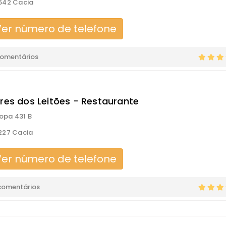
542 Cacia
er número de telefone
comentários
ares dos Leitões - Restaurante
ropa 431 B
227 Cacia
er número de telefone
comentários