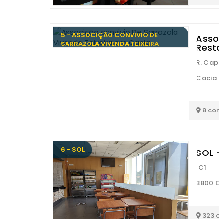
5 - ASSOCIÇÃO CONVIVIO DE
Asso
SARRAZOLA VIVENDA TEIXEIRA
Rest
R. Cap
Cacia
8 co
6 - SOL
SOL 
IC1
3800 
323 