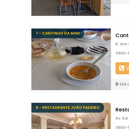
7 - CANTINHO DA MIMI
Cant
R. dos 
3800-
V
334 
8 - RESTAURANTE JOÃO PADEIRO
Rest
Av. Eu
3800-