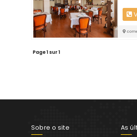
V
come
Page 1 sur 1
Sobre o site
As ú