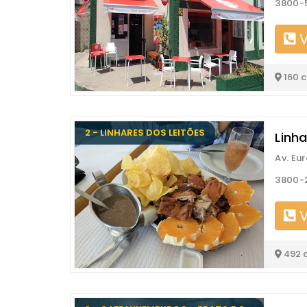
3800-
V
160 
2 - LINHARES DOS LEITÕES
Linh
Av. Eu
3800-
V
492 