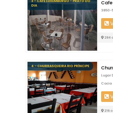
3 - CAFE LUXEMBURGO - PRATO DO
Cafe
DIA
3850-
V
284 
4 - CHURRASQUEIRA RIO PRÍNCIPE
Chur
Lugar 
Cacia
V
216 