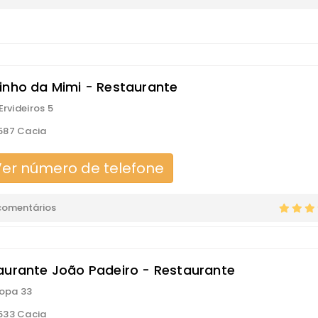
inho da Mimi - Restaurante
Ervideiros 5
587 Cacia
er número de telefone
comentários
aurante João Padeiro - Restaurante
ropa 33
533 Cacia