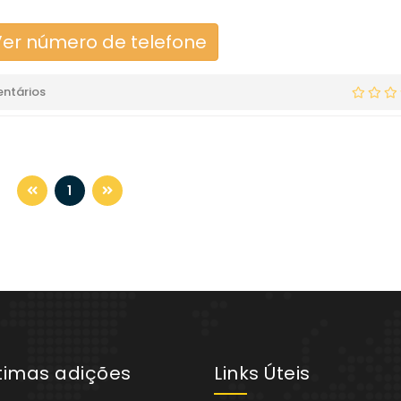
er número de telefone
ntários
1
ltimas adições
Links Úteis