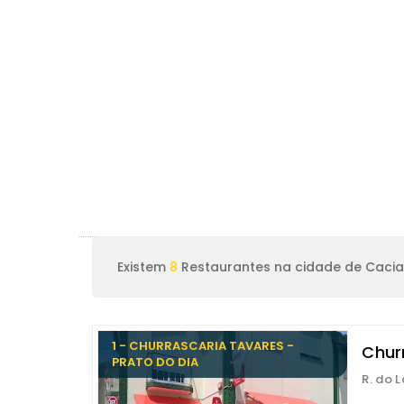
Existem
8
Restaurantes na cidade de Cacia
1 - CHURRASCARIA TAVARES -
Chur
PRATO DO DIA
R. do L